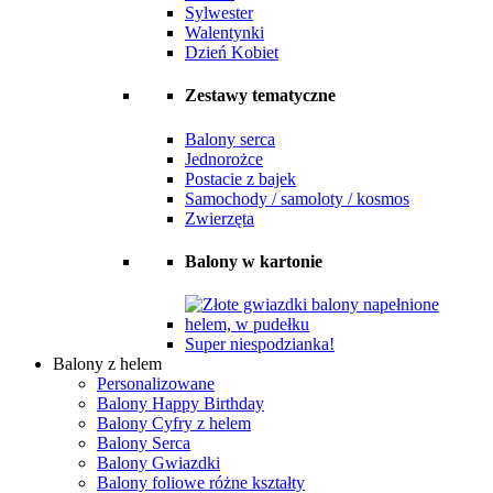
Sylwester
Walentynki
Dzień Kobiet
Zestawy tematyczne
Balony serca
Jednorożce
Postacie z bajek
Samochody / samoloty / kosmos
Zwierzęta
Balony w kartonie
Super niespodzianka!
Balony z helem
Personalizowane
Balony Happy Birthday
Balony Cyfry z helem
Balony Serca
Balony Gwiazdki
Balony foliowe różne kształty