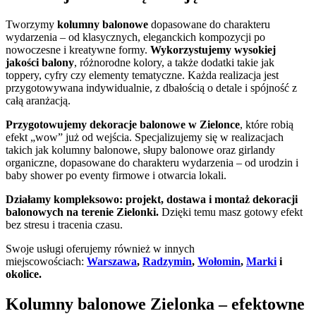
Tworzymy
kolumny balonowe
dopasowane do charakteru
wydarzenia – od klasycznych, eleganckich kompozycji po
nowoczesne i kreatywne formy.
Wykorzystujemy wysokiej
jakości balony
, różnorodne kolory, a także dodatki takie jak
toppery, cyfry czy elementy tematyczne. Każda realizacja jest
przygotowywana indywidualnie, z dbałością o detale i spójność z
całą aranżacją.
Przygotowujemy dekoracje balonowe w Zielonce
, które robią
efekt „wow” już od wejścia. Specjalizujemy się w realizacjach
takich jak kolumny balonowe, słupy balonowe oraz girlandy
organiczne, dopasowane do charakteru wydarzenia – od urodzin i
baby shower po eventy firmowe i otwarcia lokali.
Działamy kompleksowo: projekt, dostawa i montaż dekoracji
balonowych na terenie Zielonki.
Dzięki temu masz gotowy efekt
bez stresu i tracenia czasu.
Swoje usługi oferujemy również w innych
miejscowościach:
Warszawa
,
Radzymin
,
Wołomin
,
Marki
i
okolice.
Kolumny balonowe Zielonka – efektowne