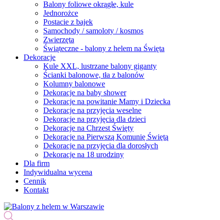
Balony foliowe okrągłe, kule
Jednorożce
Postacie z bajek
Samochody / samoloty / kosmos
Zwierzęta
Świąteczne - balony z helem na Święta
Dekoracje
Kule XXL, lustrzane balony giganty
Ścianki balonowe, tła z balonów
Kolumny balonowe
Dekoracje na baby shower
Dekoracje na powitanie Mamy i Dziecka
Dekoracje na przyjęcia weselne
Dekoracje na przyjęcia dla dzieci
Dekoracje na Chrzest Święty
Dekoracje na Pierwszą Komunię Świętą
Dekoracje na przyjęcia dla dorosłych
Dekoracje na 18 urodziny
Dla firm
Indywidualna wycena
Cennik
Kontakt