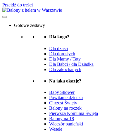
Przejdź do treści
Gotowe zestawy
Dla kogo?
Dla dzieci
Dla dorosłych
Dla Mamy / Taty
Dla Babci / dla Dziadka
Dla zakochanych
Na jaką okazję?
Baby Shower
Powitanie dziecka
Chrzest Święty
Balony na roczek
Pierwsza Komunia Święta
Balony na 18
Wieczór panieński
Wesele