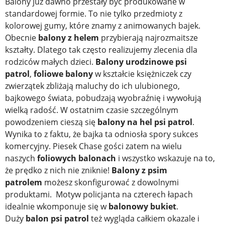
Balony już dawno przestały być produkowane w
standardowej formie. To nie tylko przedmioty z
kolorowej gumy, które znamy z animowanych bajek.
Obecnie
balony z helem
przybierają najrozmaitsze
kształty. Dlatego tak często realizujemy zlecenia dla
rodziców małych dzieci.
Balony urodzinowe psi
patrol
,
foliowe balony
w kształcie księżniczek czy
zwierzątek zbliżają maluchy do ich ulubionego,
bajkowego świata, pobudzają wyobraźnię i wywołują
wielką radość. W ostatnim czasie szczególnym
powodzeniem cieszą się
balony na hel psi patrol
.
Wynika to z faktu, że bajka ta odniosła spory sukces
komercyjny. Piesek Chase gości zatem na wielu
naszych
foliowych balonach
i wszystko wskazuje na to,
że prędko z nich nie zniknie!
Balony z psim
patrolem
możesz skonfigurować z dowolnymi
produktami. Motyw policjanta na czterech łapach
idealnie wkomponuje się w
balonowy bukiet
.
Duży
balon psi patrol
też wygląda całkiem okazale i