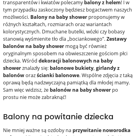
transparentów i kwiatów polecamy
balony z helem
! I w
tym przypadku zaskoczony będziesz bogactwem naszych
możliwości.
Balony na baby shower
proponujemy w
różnych kształtach, rozmiarach oraz wariantach
kolorystycznych. Dmuchane butelki, wózki czy bobasy
stanowią wyśmienite tło dla „bociankowego”.
Zestawy
balonów na baby shower
mogą być również
oryginalnym sposobem na obwieszczenie gościom płci
dziecka. Wśród
dekoracji balonowych na baby
shower
znalazły się:
balonowe bukiety
,
girlandy z
balonów
oraz
ścianki balonowe
. Wspólne zdjęcia z taką
oprawą będą nadzwyczajną pamiątką dla młodej mamy.
Sam więc widzisz, że
balonów na baby shower
po
prostu nie może zabraknąć!
Balony na powitanie dziecka
Nie mniej ważne są ozdoby na
przywitanie noworodka