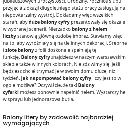
jubileuszowych uroczystości. Urodziny, rocznice ślubu,
przyjęcia z okazji długoletniego stażu pracy zasługują na
niepowtarzalny wystrój. Dokładamy więc wszelkich
starań, aby
duże balony cyfry
prezentowały się okazale
w wybranej scenerii. Nierzadko
balony z helem
liczby
stanowią główną ozdobę imprez. Stawiamy więc
na to, aby wyróżniały się na tle innych dekoracji. Srebrne
i
złote balony
z folii doskonale spełniają tę
funkcję.
Balony cyfry
znajdziesz w naszym warszawskim
sklepie także w innych kolorach. Nie zdziwimy się, jeśli
będziesz chciał trzymać je w swoim domu dłużej niż
tydzień.
Jak napompować balony cyfry
i czy jest to w
ogóle możliwe? Oczywiście, że tak!
Balony
cyferki
możesz ponownie napełnić helem. Wystarczy hel
w sprayu lub jednorazowa butla.
Balony litery by zadowolić najbardziej
wymagających