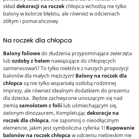
skład
dekoracji na roczek
chłopca wchodzą nie tylko
balony w kolorze błękitu, ale również w odcieniach
żółtym i pomarańczowy.
Na roczek dla chłopca
Balony foliowe
do złudzenia przypominające zwierzęta
lub
ozdoby z helem
nawiązujące do chłopięcych
zainteresowań? To tylko niektóre z naszych propozycji
balonów dla małych mężczyzn!
Balony na roczek dla
chłopca
są nie tylko wspaniałą ozdobą rodzinnej
imprezy, ale również idealnym dodatkiem do prezentu
dla dziecka. Będzie zachwycone unoszącym się nad
ziemią
samolotem z folii
lub uśmiechającym się,
zielonym dinozaurem
.
Kompletując
dekoracje na
roczek dla chłopca
,
nie zapomnij o nieodłącznym
elemencie, jakim jest symboliczna cyferka 1!
Kupowanie
balonów na roczek chłopca
w odcieniu niebieskim nie