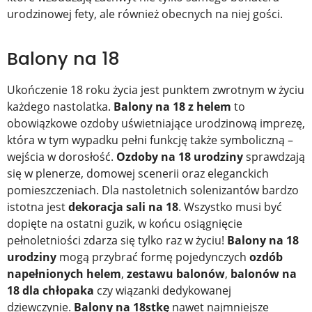
urodzinowej fety, ale również obecnych na niej gości.
Balony na 18
Ukończenie 18 roku życia jest punktem zwrotnym w życiu
każdego nastolatka.
Balony na 18 z helem
to
obowiązkowe ozdoby uświetniające urodzinową imprezę,
która w tym wypadku pełni funkcję także symboliczną –
wejścia w dorosłość.
Ozdoby na 18 urodziny
sprawdzają
się w plenerze, domowej scenerii oraz eleganckich
pomieszczeniach. Dla nastoletnich solenizantów bardzo
istotna jest
dekoracja sali na 18
. Wszystko musi być
dopięte na ostatni guzik, w końcu osiągnięcie
pełnoletniości zdarza się tylko raz w życiu!
Balony na 18
urodziny
mogą przybrać formę pojedynczych
ozdób
napełnionych helem
,
zestawu balonów
,
balonów na
18 dla chłopaka
czy wiązanki dedykowanej
dziewczynie.
Balony na 18stkę
nawet najmniejsze