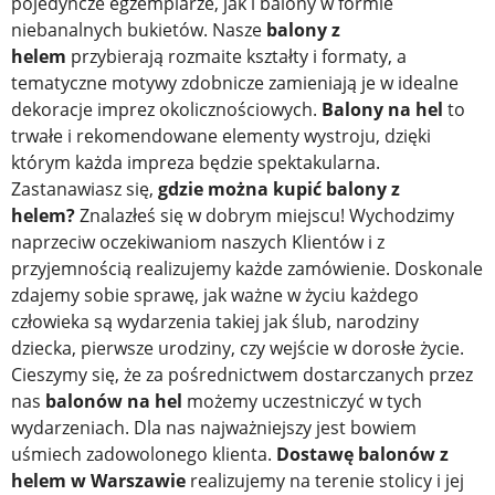
pojedyncze egzemplarze, jak i balony w formie
niebanalnych bukietów. Nasze
balony z
helem
przybierają rozmaite kształty i formaty, a
tematyczne motywy zdobnicze zamieniają je w idealne
dekoracje imprez okolicznościowych.
Balony na hel
to
trwałe i rekomendowane elementy wystroju, dzięki
którym każda impreza będzie spektakularna.
Zastanawiasz się,
gdzie można kupić balony z
helem?
Znalazłeś się w dobrym miejscu! Wychodzimy
naprzeciw oczekiwaniom naszych Klientów i z
przyjemnością realizujemy każde zamówienie. Doskonale
zdajemy sobie sprawę, jak ważne w życiu każdego
człowieka są wydarzenia takiej jak ślub, narodziny
dziecka, pierwsze urodziny, czy wejście w dorosłe życie.
Cieszymy się, że za pośrednictwem dostarczanych przez
nas
balonów na hel
możemy uczestniczyć w tych
wydarzeniach. Dla nas najważniejszy jest bowiem
uśmiech zadowolonego klienta.
Dostawę balonów z
helem w Warszawie
realizujemy na terenie stolicy i jej