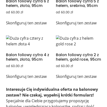
Balon foliowy cyfra 6 z
Balon foliowy cyfra 5 z
helem, złota, 95cm
helem, srebrna, 95cm
od
60.00
zł
od
60.00
zł
Skonfiguruj ten zestaw
Skonfiguruj ten zestaw
Balon foliowy cyfra 4 z
Balon foliowy cyfra 2 z
helem, złota, 95cm
helem, gold rose, 95cm
od
60.00
zł
od
60.00
zł
Skonfiguruj ten zestaw
Skonfiguruj ten zestaw
Interesuje Cię indywidualna oferta na balonowy
zestaw? Nie czekaj, wypełnij krótki formularz!
Specjalnie dla Ciebie przygotujemy propozycję
balonów, uwzględniającą kolorystkę, rodzaj i ilość