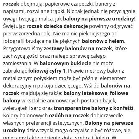
roczek
obejmują: papierowe czapeczki, banery z
napisami, rozwijane trąbki. Nic tak jednak nie przyciągnie
uwagi Twojego malca, jak
balony na pierwsze urodziny
!
Świętując
roczek dziecka dekoracje
powinny odgrywać
pierwszorzędną rolę. Nie ma nic piękniejszego od
fotografii brzdąca na tle pięknych
balonów z helem
.
Przygotowaliśmy
zestawy balonów na roczek
, które
zachwycą gości oraz małego sprawcę całego
zamieszania. W
balonowym bukiecie
nie może
zabraknąć
foliowej cyfry 1
. Prawie metrowy balon z
metalicznym połyskiem może być później elementem
dekoracyjnym pokoju dziecięcego. Wśród
balonów na
roczek
znajdują się także:
balony lateksowe
,
foliowe
balony
w kształcie animowanych postaci z bajek,
zwierzątek i serc oraz
transparentne balony z konfetti
.
Kolory balonowych
ozdób na roczek
dobierz wedle
własnych preferencji estetycznych.
Balony na pierwsze
urodziny
dziewczynki mogą oczywiście być różowe, ale
polecamy także odcienie złota, srebra i fioletu. W