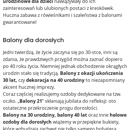
urodzinowe dla dzieci
nawiązywały do ich
zainteresowań lub ulubionych postaci z kreskówek.
Huczna zabawa z rówieśnikami i szaleństwa z balonami
gwarantowane!
Balony dla dorosłych
Jedni twierdzą, że życie zaczyna się po 30-stce, inni są
zdania, że prawdziwych przygód można zaznać dopiero
po 40 roku życia. Niemniej jednak obchodzenie okrągłych
urodzin stało się tradycją.
Balony z okazji ukończenia
30 lat,
czy
dekoracja na 40 urodziny
to niezapomniany
akcent hucznej imprezy.
Coraz częściej realizujemy ozdoby dedykowane na tzw.
oczko. „
Balony 21
” skłaniają jubilata do refleksji: oto
ostateczne przekroczenie progu dorosłości.
Balony na 30 urodziny, balony 40 lat
oraz inne
helowe
ozdoby dla dorosłych
wiążemy w przepiękne bukiety,
które wzbudzają zachwyt nie tylko samego bohatera