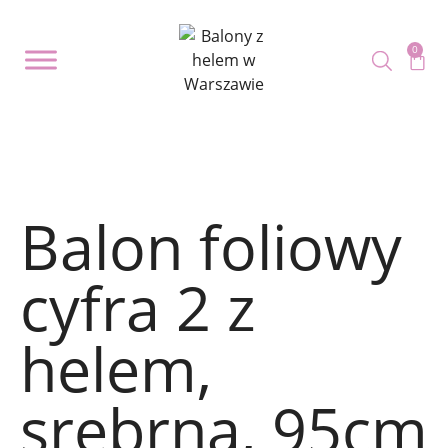
0
Balon foliowy
cyfra 2 z
helem,
srebrna, 95cm