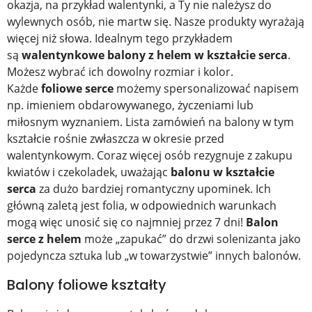
okazja, na przykład walentynki, a Ty nie należysz do
wylewnych osób, nie martw się. Nasze produkty wyrażają
więcej niż słowa. Idealnym tego przykładem
są
walentynkowe balony z helem w kształcie serca
.
Możesz wybrać ich dowolny rozmiar i kolor.
Każde
foliowe serce
możemy spersonalizować napisem
np. imieniem obdarowywanego, życzeniami lub
miłosnym wyznaniem. Lista zamówień na balony w tym
kształcie rośnie zwłaszcza w okresie przed
walentynkowym. Coraz więcej osób rezygnuje z zakupu
kwiatów i czekoladek, uważając
balonu w kształcie
serca
za dużo bardziej romantyczny upominek. Ich
główną zaletą jest folia, w odpowiednich warunkach
mogą więc unosić się co najmniej przez 7 dni!
Balon
serce z helem
może „zapukać” do drzwi solenizanta jako
pojedyncza sztuka lub „w towarzystwie” innych balonów.
Balony foliowe kształty