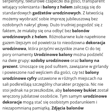
serpentyny, tekturowe czapeczki dla gości, transparent
witający solenizanta i
balony z helem
zaliczają się do
standardowych
gadżetów urodzinowych
. Z łatwością
możemy wyobrazić sobie imprezę jubileuszową bez
ozdobnych nakryć głowy. Dużo trudniej pogodzić się z
faktem, że miałaby się ona odbyć bez
balonów
urodzinowych z helem
. Różnobarwne kule napełnione
gazem lżejszym od powietrza to nieodzowna
dekoracja
urodzinowa
, która przyćmi wszystkie znane Ci do tej
pory ornamenty
Urodzinowe balony
można podzielić
na dwie grupy:
ozdoby urodzinowe
oraz
balony na
prezent
. Unoszące się pod sufitem, zawiązane w girlandy
i powieszone nad wejściem dla gości, czy też
balony
urodzinowe cyfry
ustawione w różnych miejscach na
sali podkreślają szczególny charakter przyjęcia. Nic nie
stoi jednak na przeszkodzie, aby
balonowy bukiet
został
wręczony jubilatowi osobiście. Tym samym
urodzinowe
dekoracje
mogą stać się osobistym podarunkiem i
niezapomnianą pamiątką.
Zdjęcia balonów