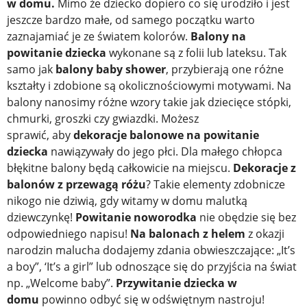
w domu.
Mimo że dziecko dopiero co się urodziło i jest
jeszcze bardzo małe, od samego początku warto
zaznajamiać je ze światem kolorów.
Balony na
powitanie dziecka
wykonane są z folii lub lateksu. Tak
samo jak
balony baby shower
, przybierają one różne
kształty i zdobione są okolicznościowymi motywami. Na
balony nanosimy różne wzory takie jak dziecięce stópki,
chmurki, groszki czy gwiazdki. Możesz
sprawić,
aby
dekoracje balonowe na powitanie
dziecka
nawiązywały do jego płci. Dla małego chłopca
błękitne balony będą całkowicie na miejscu.
Dekoracje z
balonów z przewagą różu
? Takie elementy zdobnicze
nikogo nie dziwią, gdy witamy w domu malutką
dziewczynkę!
Powitanie noworodka
nie obędzie się bez
odpowiedniego napisu!
Na balonach z helem
z okazji
narodzin malucha dodajemy zdania obwieszczające: „It’s
a boy”, ‘It’s a girl” lub odnoszące się do przyjścia na świat
np. „Welcome baby”.
Przywitanie dziecka w
domu
powinno odbyć się w odświętnym nastroju!