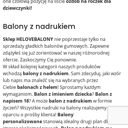
one czołową pozycję na liście
ozdób na roczek dla
dziewczynki!
Balony z nadrukiem
Sklep HELOVEBALONY
nie poprzestaje tylko na
sprzedaży gładkich balonów gumowych. Zapewne
zdążyłeś się już zorientować w naszej różnorodnej
ofercie. Zaskoczymy Cię ponownie.
W skład kolejnej kategorii naszych produktów
wchodzą
balony z nadrukiem
. Sam zdecyduj, jaki wzór
lub napis ma znaleźć się na wybranych przez
Ciebie
balonach z helem
! Sprostamy każdym
wymaganiom.
Balon z imieniem dziecka
?
Balon z
napisem 18
? A może
balon z nadrukiem
w formie
życzeń? Wszystkie nadruki na balony realizujemy w
oparciu o prośby klienta!
Balony
personalizowane
stanowią idealny drugi plan dla