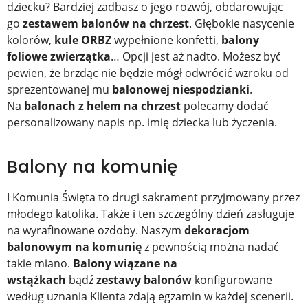
dziecku? Bardziej zadbasz o jego rozwój, obdarowując
go
zestawem balonów na chrzest
. Głębokie nasycenie
kolorów,
kule ORBZ
wypełnione konfetti,
balony
foliowe
zwierzątka
… Opcji jest aż nadto. Możesz być
pewien, że brzdąc nie będzie mógł odwrócić wzroku od
sprezentowanej mu
balonowej niespodzianki
.
Na
balonach z helem na chrzest
polecamy dodać
personalizowany napis np. imię dziecka lub życzenia.
Balony na komunię
I Komunia Święta to drugi sakrament przyjmowany przez
młodego katolika. Także i ten szczególny dzień zasługuje
na wyrafinowane ozdoby. Naszym
dekoracjom
balonowym na komunię
z pewnością można nadać
takie miano.
Balony wiązane na
wstążkach
bądź
zestawy balonów
konfigurowane
według uznania Klienta zdają egzamin w każdej scenerii.