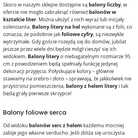
Skoro w naszym sklepie dostępne są
balony liczby
, w
ofercie nie mogło zabraknąć również
balonów w
kształcie liter
. Można ułożyć z nich wyraz lub inicjały
solenizanta.
Balony litery na hel
wykonane są z folii, co
oznacza, że podobnie jak
foliowe cyfry
, są niezwykle
wytrzymałe. Gdy goście rozejdą się do domów, jubilat
jeszcze przez wiele dni będzie mógł cieszyć się ich
widokiem.
Balony litery
o niebagatelnym rozmiarze 95
cm z powodzeniem będą spełniały funkcję jedynej
dekoracji przyjęcia. Połyskujące kolory – głównie
stawiamy na srebro i złoto – sprawiają, że jakkolwiek nie
przystroisz pomieszczenia,
balony z helem litery
i tak
będą grały pierwsze skrzypce!
Balony foliowe serca
Od widoku
balonów serc z helem
każdemu mocniej
zabije jego własne serducho. Jeśli zbliża się uroczysta