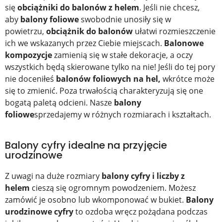
się
obciążniki do balonów z helem
. Jeśli nie chcesz,
aby
balony foliowe
swobodnie unosiły się w
powietrzu,
obciążnik do balonów
ułatwi rozmieszczenie
ich we wskazanych przez Ciebie miejscach.
Balonowe
kompozycje
zamienią się w stałe dekoracje, a oczy
wszystkich będą skierowane tylko na nie! Jeśli do tej pory
nie doceniłeś
balonów foliowych na hel,
wkrótce może
się to zmienić. Poza trwałością charakteryzują się one
bogatą paletą odcieni. Nasze
balony
foliowe
sprzedajemy w różnych rozmiarach i kształtach.
Balony cyfry idealne na przyjęcie
urodzinowe
Z uwagi na duże rozmiary
balony cyfry i liczby z
helem
cieszą się ogromnym powodzeniem. Możesz
zamówić je osobno lub wkomponować w bukiet.
Balony
urodzinowe cyfry
to ozdoba wręcz pożądana podczas