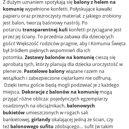
Z dużym uznaniem spotykają się
balony z helem na
komunię
wypełnione konfetti. Połyskujące kawałki
papieru oraz przezroczysty materiał, z jakiego zrobiony
jest balon, tworzą baśniowy nastrój. Po
potarciu
transparentnej kuli
konfetti przyciągane jest
przez jej ściany. To przednia zabawa dla dziecięcych
gości! Większość rodziców pragnie, aby I Komunia Święta
był źródłem pięknych wspomnień dla ich
potomka.
Zestawy balonów na komunię
cieszą się
aprobatą tych, którzy planują dla dziecka uroczystość w
plenerze.
Pastelowe balony
wiązane razem na
wstążkach i zabezpieczone ciężarkami nie odfruną.
Dzięki temu goście będą mogli podziwiać je z każdego
miejsca.
Dekoracje z balonów na komunię
mogą
przyjąć różne oblicza: pojedynczych egzemplarzy
osadzonych na obciążnikach,
balonowych
bukietów
umieszczonych w rogach sali
bankietowej,
girlandy
okalającej jedną ze ścian, czy
też
balonowego sufitu
zdobiącego… sufit (w takim