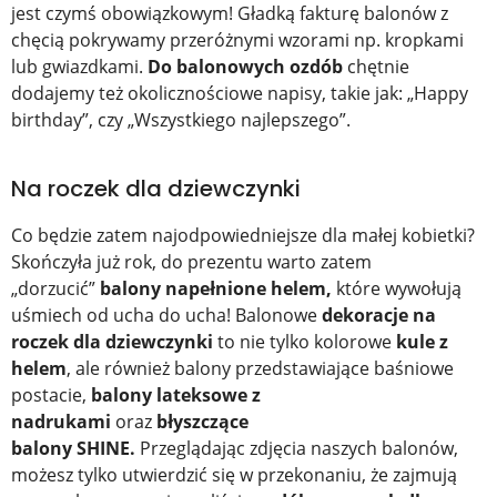
jest czymś obowiązkowym! Gładką fakturę balonów z
chęcią pokrywamy przeróżnymi wzorami np. kropkami
lub gwiazdkami.
Do balonowych ozdób
chętnie
dodajemy też okolicznościowe napisy, takie jak: „Happy
birthday”, czy „Wszystkiego najlepszego”.
Na roczek dla dziewczynki
Co będzie zatem najodpowiedniejsze dla małej kobietki?
Skończyła już rok, do prezentu warto zatem
„dorzucić”
balony napełnione helem,
które wywołują
uśmiech od ucha do ucha! Balonowe
dekoracje na
roczek dla dziewczynki
to nie tylko kolorowe
kule z
helem
, ale również balony przedstawiające baśniowe
postacie,
balony lateksowe z
nadrukami
oraz
błyszczące
balony
SHINE.
Przeglądając zdjęcia naszych balonów,
możesz tylko utwierdzić się w przekonaniu, że zajmują