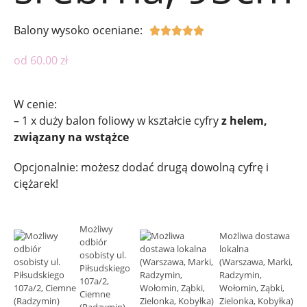
Balony wysoko oceniane:





od
60.00
zł
W cenie:
– 1 x duży balon foliowy w kształcie cyfry
z helem,
związany na wstążce
Opcjonalnie: możesz dodać drugą dowolną cyfrę i
ciężarek!
Możliwy
Możliwa dostawa
odbiór
lokalna
osobisty ul.
(Warszawa, Marki,
Piłsudskiego
Radzymin,
107a/2,
Wołomin, Ząbki,
Ciemne
Zielonka, Kobyłka)