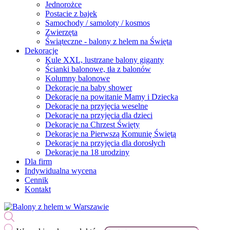
Jednorożce
Postacie z bajek
Samochody / samoloty / kosmos
Zwierzęta
Świąteczne - balony z helem na Święta
Dekoracje
Kule XXL, lustrzane balony giganty
Ścianki balonowe, tła z balonów
Kolumny balonowe
Dekoracje na baby shower
Dekoracje na powitanie Mamy i Dziecka
Dekoracje na przyjęcia weselne
Dekoracje na przyjęcia dla dzieci
Dekoracje na Chrzest Święty
Dekoracje na Pierwszą Komunię Świętą
Dekoracje na przyjęcia dla dorosłych
Dekoracje na 18 urodziny
Dla firm
Indywidualna wycena
Cennik
Kontakt