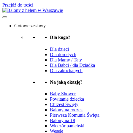
Przejdź do treści
Gotowe zestawy
Dla kogo?
Dla dzieci
Dla dorosłych
Dla Mamy / Taty
Dla Babci / dla Dziadka
Dla zakochanych
Na jaką okazję?
Baby Shower
Powitanie dziecka
Chrzest Święty
Balony na roczek
Pierwsza Komunia Święta
Balony na 18
Wieczór panieński
Wesele