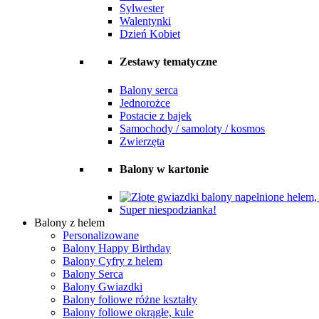
Sylwester
Walentynki
Dzień Kobiet
Zestawy tematyczne
Balony serca
Jednorożce
Postacie z bajek
Samochody / samoloty / kosmos
Zwierzęta
Balony w kartonie
Super niespodzianka!
Balony z helem
Personalizowane
Balony Happy Birthday
Balony Cyfry z helem
Balony Serca
Balony Gwiazdki
Balony foliowe różne kształty
Balony foliowe okrągłe, kule