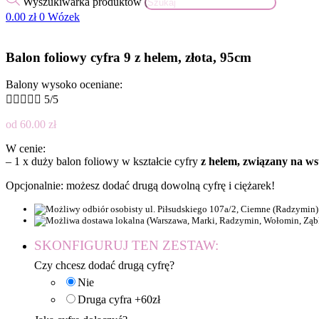
Wyszukiwarka produktów
0.00
zł
0
Wózek
Balon foliowy cyfra 9 z helem, złota, 95cm
Balony wysoko oceniane:





5/5
od
60.00
zł
W cenie:
– 1 x duży balon foliowy w kształcie cyfry
z helem, związany na ws
Opcjonalnie: możesz dodać drugą dowolną cyfrę i ciężarek!
SKONFIGURUJ TEN ZESTAW:
Czy chcesz dodać drugą cyfrę?
Nie
Druga cyfra +60zł