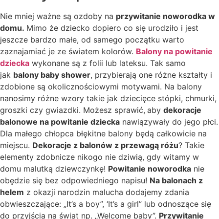
Nie mniej ważne są ozdoby na
przywitanie noworodka w
domu.
Mimo że dziecko dopiero co się urodziło i jest
jeszcze bardzo małe, od samego początku warto
zaznajamiać je ze światem kolorów.
Balony na powitanie
dziecka
wykonane są z folii lub lateksu. Tak samo
jak
balony baby shower
, przybierają one różne kształty i
zdobione są okolicznościowymi motywami. Na balony
nanosimy różne wzory takie jak dziecięce stópki, chmurki,
groszki czy gwiazdki. Możesz sprawić,
aby
dekoracje
balonowe na powitanie dziecka
nawiązywały do jego płci.
Dla małego chłopca błękitne balony będą całkowicie na
miejscu.
Dekoracje z balonów z przewagą różu
? Takie
elementy zdobnicze nikogo nie dziwią, gdy witamy w
domu malutką dziewczynkę!
Powitanie noworodka
nie
obędzie się bez odpowiedniego napisu!
Na balonach z
helem
z okazji narodzin malucha dodajemy zdania
obwieszczające: „It’s a boy”, ‘It’s a girl” lub odnoszące się
do przyjścia na świat np. „Welcome baby”.
Przywitanie