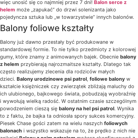
więc unosić się co najmniej przez 7 dni!
Balon serce z
helem
może „zapukać” do drzwi solenizanta jako
pojedyncza sztuka lub „w towarzystwie” innych balonów.
Balony foliowe kształty
Balony już dawno przestały być produkowane w
standardowej formie. To nie tylko przedmioty z kolorowej
gumy, które znamy z animowanych bajek. Obecnie
balony
z helem
przybierają najrozmaitsze kształty. Dlatego tak
często realizujemy zlecenia dla rodziców małych
dzieci.
Balony urodzinowe psi patrol
,
foliowe balony
w
kształcie księżniczek czy zwierzątek zbliżają maluchy do
ich ulubionego, bajkowego świata, pobudzają wyobraźnię
i wywołują wielką radość. W ostatnim czasie szczególnym
powodzeniem cieszą się
balony na hel psi patrol
. Wynika
to z faktu, że bajka ta odniosła spory sukces komercyjny.
Piesek Chase gości zatem na wielu naszych
foliowych
balonach
i wszystko wskazuje na to, że prędko z nich nie
zniknie!
Balony z psim patrolem
możesz skonfigurować z