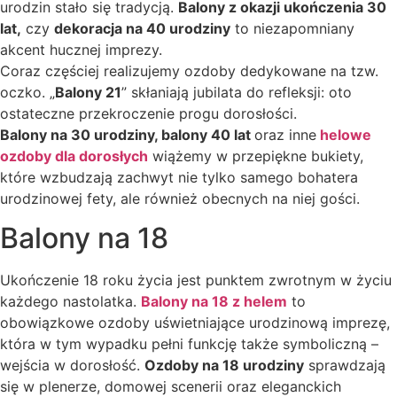
urodzin stało się tradycją.
Balony z okazji ukończenia 30
lat,
czy
dekoracja na 40 urodziny
to niezapomniany
akcent hucznej imprezy.
Coraz częściej realizujemy ozdoby dedykowane na tzw.
oczko. „
Balony 21
” skłaniają jubilata do refleksji: oto
ostateczne przekroczenie progu dorosłości.
Balony na 30 urodziny, balony 40 lat
oraz inne
helowe
ozdoby dla dorosłych
wiążemy w przepiękne bukiety,
które wzbudzają zachwyt nie tylko samego bohatera
urodzinowej fety, ale również obecnych na niej gości.
Balony na 18
Ukończenie 18 roku życia jest punktem zwrotnym w życiu
każdego nastolatka.
Balony na 18 z helem
to
obowiązkowe ozdoby uświetniające urodzinową imprezę,
która w tym wypadku pełni funkcję także symboliczną –
wejścia w dorosłość.
Ozdoby na 18 urodziny
sprawdzają
się w plenerze, domowej scenerii oraz eleganckich