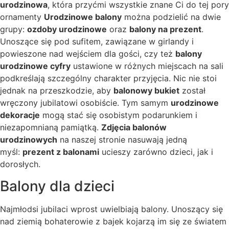
urodzinowa
, która przyćmi wszystkie znane Ci do tej pory
ornamenty
Urodzinowe balony
można podzielić na dwie
grupy:
ozdoby urodzinowe
oraz
balony na prezent
.
Unoszące się pod sufitem, zawiązane w girlandy i
powieszone nad wejściem dla gości, czy też
balony
urodzinowe cyfry
ustawione w różnych miejscach na sali
podkreślają szczególny charakter przyjęcia. Nic nie stoi
jednak na przeszkodzie, aby
balonowy bukiet
został
wręczony jubilatowi osobiście. Tym samym
urodzinowe
dekoracje
mogą stać się osobistym podarunkiem i
niezapomnianą pamiątką.
Zdjęcia balonów
urodzinowych
na naszej stronie nasuwają jedną
myśl:
prezent z balonami
ucieszy zarówno dzieci, jak i
dorosłych.
Balony dla dzieci
Najmłodsi jubilaci wprost uwielbiają balony. Unoszący się
nad ziemią bohaterowie z bajek kojarzą im się ze światem