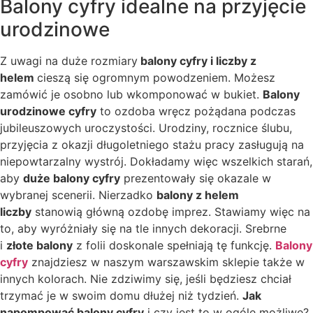
Balony cyfry idealne na przyjęcie
urodzinowe
Z uwagi na duże rozmiary
balony cyfry i liczby z
helem
cieszą się ogromnym powodzeniem. Możesz
zamówić je osobno lub wkomponować w bukiet.
Balony
urodzinowe cyfry
to ozdoba wręcz pożądana podczas
jubileuszowych uroczystości. Urodziny, rocznice ślubu,
przyjęcia z okazji długoletniego stażu pracy zasługują na
niepowtarzalny wystrój. Dokładamy więc wszelkich starań,
aby
duże balony cyfry
prezentowały się okazale w
wybranej scenerii. Nierzadko
balony z helem
liczby
stanowią główną ozdobę imprez. Stawiamy więc na
to, aby wyróżniały się na tle innych dekoracji. Srebrne
i
złote balony
z folii doskonale spełniają tę funkcję.
Balony
cyfry
znajdziesz w naszym warszawskim sklepie także w
innych kolorach. Nie zdziwimy się, jeśli będziesz chciał
trzymać je w swoim domu dłużej niż tydzień.
Jak
napompować balony cyfry
i czy jest to w ogóle możliwe?