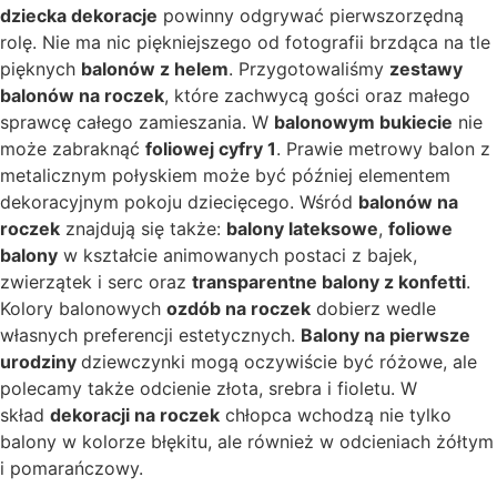
dziecka dekoracje
powinny odgrywać pierwszorzędną
rolę. Nie ma nic piękniejszego od fotografii brzdąca na tle
pięknych
balonów z helem
. Przygotowaliśmy
zestawy
balonów na roczek
, które zachwycą gości oraz małego
sprawcę całego zamieszania. W
balonowym bukiecie
nie
może zabraknąć
foliowej cyfry 1
. Prawie metrowy balon z
metalicznym połyskiem może być później elementem
dekoracyjnym pokoju dziecięcego. Wśród
balonów na
roczek
znajdują się także:
balony lateksowe
,
foliowe
balony
w kształcie animowanych postaci z bajek,
zwierzątek i serc oraz
transparentne balony z konfetti
.
Kolory balonowych
ozdób na roczek
dobierz wedle
własnych preferencji estetycznych.
Balony na pierwsze
urodziny
dziewczynki mogą oczywiście być różowe, ale
polecamy także odcienie złota, srebra i fioletu. W
skład
dekoracji na roczek
chłopca wchodzą nie tylko
balony w kolorze błękitu, ale również w odcieniach żółtym
i pomarańczowy.