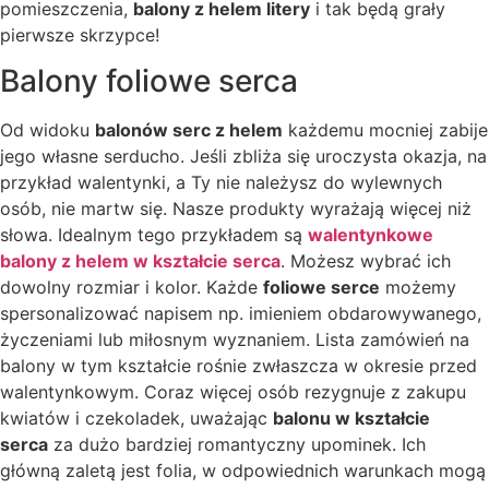
pomieszczenia,
balony z helem litery
i tak będą grały
pierwsze skrzypce!
Balony foliowe serca
Od widoku
balonów serc z helem
każdemu mocniej zabije
jego własne serducho. Jeśli zbliża się uroczysta okazja, na
przykład walentynki, a Ty nie należysz do wylewnych
osób, nie martw się. Nasze produkty wyrażają więcej niż
słowa. Idealnym tego przykładem są
walentynkowe
balony z helem w kształcie serca
. Możesz wybrać ich
dowolny rozmiar i kolor. Każde
foliowe serce
możemy
spersonalizować napisem np. imieniem obdarowywanego,
życzeniami lub miłosnym wyznaniem. Lista zamówień na
balony w tym kształcie rośnie zwłaszcza w okresie przed
walentynkowym. Coraz więcej osób rezygnuje z zakupu
kwiatów i czekoladek, uważając
balonu w kształcie
serca
za dużo bardziej romantyczny upominek. Ich
główną zaletą jest folia, w odpowiednich warunkach mogą