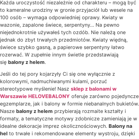
Każda uroczystość niezależnie od charakteru – mogą być
to kameralne urodziny w gronie przyjaciół lub wesele na
100 osób – wymaga odpowiedniej oprawy. Kwiaty w
wazonie, zapalone świece, serpentyny… Na pewno
niejednokrotnie używałeś tych ozdób. Nie należą one
jednak do zbyt trwałych przedmiotów. Kwiaty więdną,
świece szybko gasną, a papierowe serpentyny łatwo
rozerwać. W zupełnie innym świetle przedstawiają
się
balony z helem
.
Jeśli do tej pory kojarzyły Ci się one wyłącznie z
kolorowymi, nadmuchiwanymi kulami, porzuć
stereotypowe myślenie! Nasz
sklep z balonami w
Warszawie HELOVEBALONY
oferuje zarówno pojedyncze
egzemplarze, jak i balony w formie niebanalnych bukietów.
Nasze
balony z helem
przybierają rozmaite kształty i
formaty, a tematyczne motywy zdobnicze zamieniają je w
idealne dekoracje imprez okolicznościowych.
Balony na
hel
to trwałe i rekomendowane elementy wystroju, dzięki