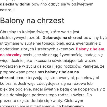
dziecka w domu
powinno odbyć się w odświętnym
nastroju!
Balony na chrzest
Chrzciny to kolejne święto, które warte jest
ekskluzywnych ozdób.
Dekoracje na chrzest
powinny być
utrzymane w subtelnej tonacji: bieli, ecru, ewentualnie z
dodatkiem złotych i srebrnych akcentów.
Balony z helem
na chrzciny
cechujące się długą żywotnością, nadają się
więc idealnie jako akcesoria uświetniające tak ważne
wydarzenie w życiu dziecka i jego rodziców. Pamiętaj, że
proponowane przez nas
balony z helem na
chrzest
charakteryzują się stonowanymi, pastelowymi
kolorami. Jeśli więc zdecydujesz się na różowe lub
błękitne odcienie, nadal świetnie będą one kooperowały z
bielą dominującą podczas tego rodzaju święta. Do
prezentu często dodaje się kwiaty. Ciekawym
rozwiązaniem jest zastąpienie ich
balonowym