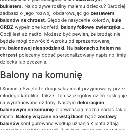
bukietem.
Na co żywe rośliny małemu dziecku? Bardziej
zadbasz o jego rozwój, obdarowując go
zestawem
balonów na chrzest
. Głębokie nasycenie kolorów,
kule
ORBZ
wypełnione konfetti,
balony foliowe
zwierzątka
…
Opcji jest aż nadto. Możesz być pewien, że brzdąc nie
będzie mógł odwrócić wzroku od sprezentowanej
mu
balonowej niespodzianki
. Na
balonach z helem na
chrzest
polecamy dodać personalizowany napis np. imię
dziecka lub życzenia.
Balony na komunię
I Komunia Święta to drugi sakrament przyjmowany przez
młodego katolika. Także i ten szczególny dzień zasługuje
na wyrafinowane ozdoby. Naszym
dekoracjom
balonowym na komunię
z pewnością można nadać takie
miano.
Balony wiązane na wstążkach
bądź
zestawy
balonów
konfigurowane według uznania Klienta zdają