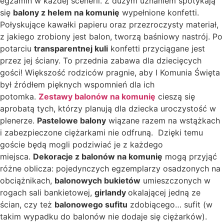
egzamin w każdej scenerii. Z dużym uznaniem spotykają
się
balony z helem na komunię
wypełnione konfetti.
Połyskujące kawałki papieru oraz przezroczysty materiał,
z jakiego zrobiony jest balon, tworzą baśniowy nastrój. Po
potarciu
transparentnej kuli
konfetti przyciągane jest
przez jej ściany. To przednia zabawa dla dziecięcych
gości! Większość rodziców pragnie, aby I Komunia Święta
był źródłem pięknych wspomnień dla ich
potomka.
Zestawy balonów na komunię
cieszą się
aprobatą tych, którzy planują dla dziecka uroczystość w
plenerze.
Pastelowe balony
wiązane razem na wstążkach
i zabezpieczone ciężarkami nie odfruną. Dzięki temu
goście będą mogli podziwiać je z każdego
miejsca.
Dekoracje z balonów na komunię
mogą przyjąć
różne oblicza: pojedynczych egzemplarzy osadzonych na
obciążnikach,
balonowych bukietów
umieszczonych w
rogach sali bankietowej,
girlandy
okalającej jedną ze
ścian, czy też
balonowego sufitu
zdobiącego… sufit (w
takim wypadku do balonów nie dodaje się ciężarków).