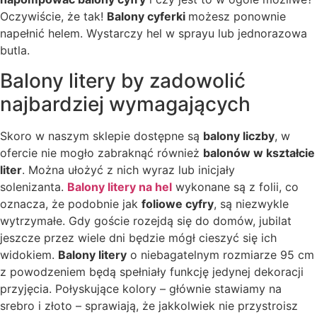
Oczywiście, że tak!
Balony cyferki
możesz ponownie
napełnić helem. Wystarczy hel w sprayu lub jednorazowa
butla.
Balony litery by zadowolić
najbardziej wymagających
Skoro w naszym sklepie dostępne są
balony liczby
, w
ofercie nie mogło zabraknąć również
balonów w kształcie
liter
. Można ułożyć z nich wyraz lub inicjały
solenizanta.
Balony litery na hel
wykonane są z folii, co
oznacza, że podobnie jak
foliowe cyfry
, są niezwykle
wytrzymałe. Gdy goście rozejdą się do domów, jubilat
jeszcze przez wiele dni będzie mógł cieszyć się ich
widokiem.
Balony litery
o niebagatelnym rozmiarze 95 cm
z powodzeniem będą spełniały funkcję jedynej dekoracji
przyjęcia. Połyskujące kolory – głównie stawiamy na
srebro i złoto – sprawiają, że jakkolwiek nie przystroisz