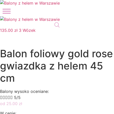
Przejdź
do
treści
135.00
zł
3
Wózek
Balon foliowy gold rose
gwiazdka z helem 45
cm
Balony wysoko oceniane:





5/5
od
25.00
zł
W cenie: