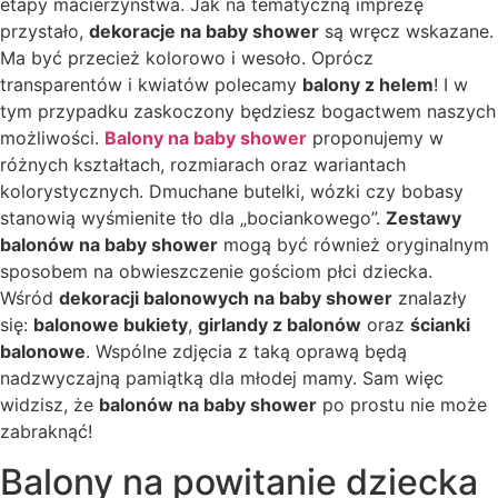
etapy macierzyństwa. Jak na tematyczną imprezę
przystało,
dekoracje na baby shower
są wręcz wskazane.
Ma być przecież kolorowo i wesoło. Oprócz
transparentów i kwiatów polecamy
balony z helem
! I w
tym przypadku zaskoczony będziesz bogactwem naszych
możliwości.
Balony na baby shower
proponujemy w
różnych kształtach, rozmiarach oraz wariantach
kolorystycznych. Dmuchane butelki, wózki czy bobasy
stanowią wyśmienite tło dla „bociankowego”.
Zestawy
balonów na baby shower
mogą być również oryginalnym
sposobem na obwieszczenie gościom płci dziecka.
Wśród
dekoracji balonowych na baby shower
znalazły
się:
balonowe bukiety
,
girlandy z balonów
oraz
ścianki
balonowe
. Wspólne zdjęcia z taką oprawą będą
nadzwyczajną pamiątką dla młodej mamy. Sam więc
widzisz, że
balonów na baby shower
po prostu nie może
zabraknąć!
Balony na powitanie dziecka