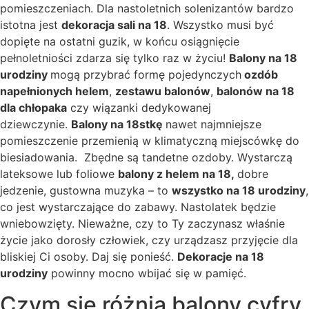
pomieszczeniach. Dla nastoletnich solenizantów bardzo
istotna jest
dekoracja sali na 18
. Wszystko musi być
dopięte na ostatni guzik, w końcu osiągnięcie
pełnoletniości zdarza się tylko raz w życiu!
Balony na 18
urodziny
mogą przybrać formę pojedynczych
ozdób
napełnionych helem
,
zestawu balonów
,
balonów na 18
dla chłopaka
czy wiązanki dedykowanej
dziewczynie.
Balony na 18stkę
nawet najmniejsze
pomieszczenie przemienią w klimatyczną miejscówkę do
biesiadowania. Zbędne są tandetne ozdoby. Wystarczą
lateksowe lub foliowe
balony z helem na 18,
dobre
jedzenie, gustowna muzyka – to
wszystko na 18 urodziny
,
co jest wystarczające do zabawy. Nastolatek będzie
wniebowzięty. Nieważne, czy to Ty zaczynasz właśnie
życie jako dorosły człowiek, czy urządzasz przyjęcie dla
bliskiej Ci osoby. Daj się ponieść.
Dekoracje na 18
urodziny
powinny mocno wbijać się w pamięć.
Czym się różnią balony cyfry,