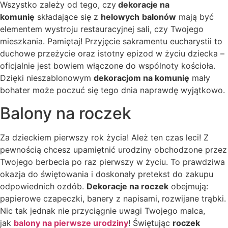
Wszystko zależy od tego, czy
dekoracje na
komunię
składające się z
helowych
balonów
mają być
elementem wystroju restauracyjnej sali, czy Twojego
mieszkania. Pamiętaj! Przyjęcie sakramentu eucharystii to
duchowe przeżycie oraz istotny epizod w życiu dziecka –
oficjalnie jest bowiem włączone do wspólnoty kościoła.
Dzięki nieszablonowym
dekoracjom na komunię
mały
bohater może poczuć się tego dnia naprawdę wyjątkowo.
Balony na roczek
Za dzieckiem pierwszy rok życia! Ależ ten czas leci! Z
pewnością chcesz upamiętnić urodziny obchodzone przez
Twojego berbecia po raz pierwszy w życiu. To prawdziwa
okazja do świętowania i doskonały pretekst do zakupu
odpowiednich ozdób.
Dekoracje na roczek
obejmują:
papierowe czapeczki, banery z napisami, rozwijane trąbki.
Nic tak jednak nie przyciągnie uwagi Twojego malca,
jak
balony na pierwsze urodziny
! Świętując
roczek