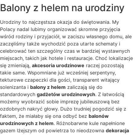
Balony z helem na urodziny
Urodziny to najczęstsza okazja do świętowania. My
Polacy nadal lubimy organizować skromne przyjęcia
wśród rodziny i przyjaciół, w zaciszu własnego domu, ale
zaczęliśmy także wychodzić poza utarte schematy i
celebrować ten szczególny czas w bardziej wystawnych
miejscach, takich jak hotele i restauracje. Choć lokalizacje
się zmieniają,
akcesoria urodzinowe
raczej pozostają
takie same. Wspomniane już wcześniej serpentyny,
tekturowe czapeczki dla gości, transparent witający
solenizanta i
balony z helem
zaliczają się do
standardowych
gadżetów urodzinowych
. Z łatwością
możemy wyobrazić sobie imprezę jubileuszową bez
ozdobnych nakryć głowy. Dużo trudniej pogodzić się z
faktem, że miałaby się ona odbyć bez
balonów
urodzinowych z helem
. Różnobarwne kule napełnione
gazem lżejszym od powietrza to nieodzowna
dekoracja