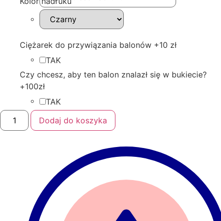
Kolor nadruku
Ciężarek do przywiązania balonów +10 zł
TAK
Czy chcesz, aby ten balon znalazł się w bukiecie?
+100zł
TAK
ilość
Dodaj do koszyka
Balon
foliowy
gold
rose
gwiazdka
z
helem
45