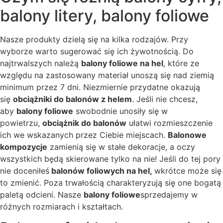
balony litery, balony foliowe
Nasze produkty dzielą się na kilka rodzajów. Przy
wyborze warto sugerować się ich żywotnością. Do
najtrwalszych należą
balony foliowe na hel
, które ze
względu na zastosowany materiał unoszą się nad ziemią
minimum przez 7 dni. Niezmiernie przydatne okazują
się
obciążniki do balonów z helem
. Jeśli nie chcesz,
aby
balony foliowe
swobodnie unosiły się w
powietrzu,
obciążnik do balonów
ułatwi rozmieszczenie
ich we wskazanych przez Ciebie miejscach.
Balonowe
kompozycje
zamienią się w stałe dekoracje, a oczy
wszystkich będą skierowane tylko na nie! Jeśli do tej pory
nie doceniłeś
balonów foliowych na hel,
wkrótce może się
to zmienić. Poza trwałością charakteryzują się one bogatą
paletą odcieni. Nasze
balony foliowe
sprzedajemy w
różnych rozmiarach i kształtach.