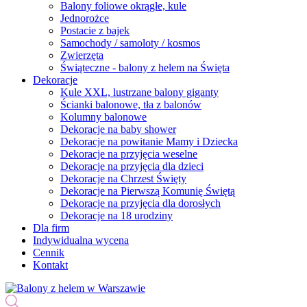
Balony foliowe okrągłe, kule
Jednorożce
Postacie z bajek
Samochody / samoloty / kosmos
Zwierzęta
Świąteczne - balony z helem na Święta
Dekoracje
Kule XXL, lustrzane balony giganty
Ścianki balonowe, tła z balonów
Kolumny balonowe
Dekoracje na baby shower
Dekoracje na powitanie Mamy i Dziecka
Dekoracje na przyjęcia weselne
Dekoracje na przyjęcia dla dzieci
Dekoracje na Chrzest Święty
Dekoracje na Pierwszą Komunię Świętą
Dekoracje na przyjęcia dla dorosłych
Dekoracje na 18 urodziny
Dla firm
Indywidualna wycena
Cennik
Kontakt