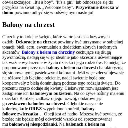
obwieszczające: „It’s a boy”, ‘It’s a girl” lub odnoszące się do
przyjścia na świat np. „Welcome baby”.
Przywitanie dziecka w
domu
powinno odbyć się w odświętnym nastroju!
Balony na chrzest
Chrzciny to kolejne święto, które warte jest ekskluzywnych
ozdób.
Dekoracje na chrzest
powinny być utrzymane w subtelnej
tonacji: bieli, ecru, ewentualnie z dodatkiem złotych i srebrnych
akcentów.
Balony z helem na chrzciny
cechujące się długą
żywotnością, nadają się więc idealnie jako akcesoria uświetniające
tak ważne wydarzenie w życiu dziecka i jego rodziców. Pamiętaj, że
proponowane przez nas
balony z helem na chrzest
charakteryzują
się stonowanymi, pastelowymi kolorami. Jeśli więc zdecydujesz się
na różowe lub błękitne odcienie, nadal świetnie będą one
kooperowały z bielą dominującą podczas tego rodzaju święta. Do
prezentu często dodaje się kwiaty. Ciekawym rozwiązaniem jest
zastąpienie ich
balonowym bukietem.
Na co żywe rośliny małemu
dziecku? Bardziej zadbasz o jego rozwój, obdarowując
go
zestawem balonów na chrzest
. Głębokie nasycenie
kolorów,
kule ORBZ
wypełnione konfetti,
balony
foliowe
zwierzątka
… Opcji jest aż nadto. Możesz być pewien, że
brzdąc nie będzie mógł odwrócić wzroku od sprezentowanej
mu
balonowej niespodzianki
. Na
balonach z helem na