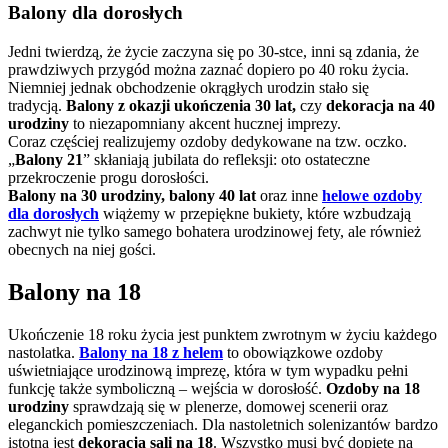
Balony dla dorosłych
Jedni twierdzą, że życie zaczyna się po 30-stce, inni są zdania, że
prawdziwych przygód można zaznać dopiero po 40 roku życia.
Niemniej jednak obchodzenie okrągłych urodzin stało się
tradycją.
Balony z okazji ukończenia 30 lat,
czy
dekoracja na 40
urodziny
to niezapomniany akcent hucznej imprezy.
Coraz częściej realizujemy ozdoby dedykowane na tzw. oczko.
„
Balony 21
” skłaniają jubilata do refleksji: oto ostateczne
przekroczenie progu dorosłości.
Balony na 30 urodziny, balony 40 lat
oraz inne
helowe ozdoby
dla dorosłych
wiążemy w przepiękne bukiety, które wzbudzają
zachwyt nie tylko samego bohatera urodzinowej fety, ale również
obecnych na niej gości.
Balony na 18
Ukończenie 18 roku życia jest punktem zwrotnym w życiu każdego
nastolatka.
Balony na 18 z helem
to obowiązkowe ozdoby
uświetniające urodzinową imprezę, która w tym wypadku pełni
funkcję także symboliczną – wejścia w dorosłość.
Ozdoby na 18
urodziny
sprawdzają się w plenerze, domowej scenerii oraz
eleganckich pomieszczeniach. Dla nastoletnich solenizantów bardzo
istotna jest
dekoracja sali na 18
. Wszystko musi być dopięte na