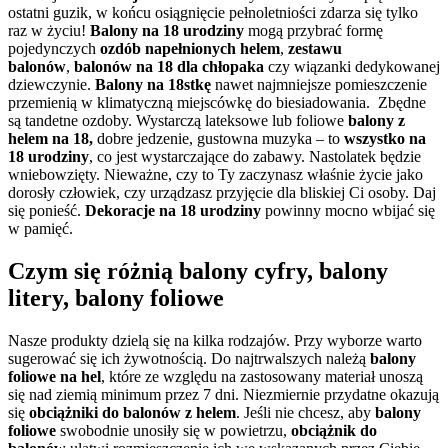
ostatni guzik, w końcu osiągnięcie pełnoletniości zdarza się tylko
raz w życiu!
Balony na 18 urodziny
mogą przybrać formę
pojedynczych
ozdób napełnionych helem
,
zestawu
balonów
,
balonów na 18 dla chłopaka
czy wiązanki dedykowanej
dziewczynie.
Balony na 18stkę
nawet najmniejsze pomieszczenie
przemienią w klimatyczną miejscówkę do biesiadowania. Zbędne
są tandetne ozdoby. Wystarczą lateksowe lub foliowe
balony z
helem na 18,
dobre jedzenie, gustowna muzyka – to
wszystko na
18 urodziny
, co jest wystarczające do zabawy. Nastolatek będzie
wniebowzięty. Nieważne, czy to Ty zaczynasz właśnie życie jako
dorosły człowiek, czy urządzasz przyjęcie dla bliskiej Ci osoby. Daj
się ponieść.
Dekoracje na 18 urodziny
powinny mocno wbijać się
w pamięć.
Czym się różnią balony cyfry, balony
litery, balony foliowe
Nasze produkty dzielą się na kilka rodzajów. Przy wyborze warto
sugerować się ich żywotnością. Do najtrwalszych należą
balony
foliowe na hel
, które ze względu na zastosowany materiał unoszą
się nad ziemią minimum przez 7 dni. Niezmiernie przydatne okazują
się
obciążniki do balonów z helem
. Jeśli nie chcesz, aby
balony
foliowe
swobodnie unosiły się w powietrzu,
obciążnik do