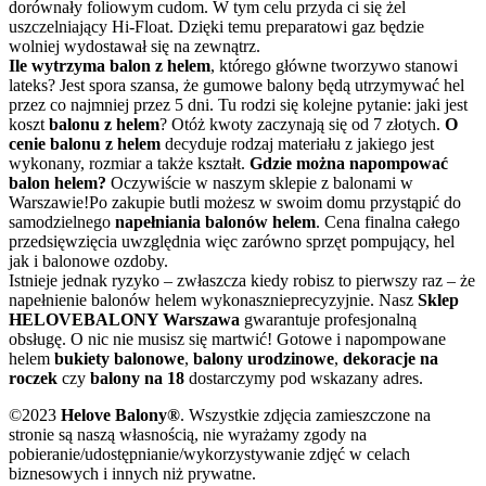
dorównały foliowym cudom. W tym celu przyda ci się żel
uszczelniający Hi-Float. Dzięki temu preparatowi gaz będzie
wolniej wydostawał się na zewnątrz.
Ile wytrzyma balon z helem
, którego główne tworzywo stanowi
lateks? Jest spora szansa, że gumowe balony będą utrzymywać hel
przez co najmniej przez 5 dni. Tu rodzi się kolejne pytanie: jaki jest
koszt
balonu z helem
? Otóż kwoty zaczynają się od 7 złotych.
O
cenie balonu z helem
decyduje rodzaj materiału z jakiego jest
wykonany, rozmiar a także kształt.
Gdzie można napompować
balon helem?
Oczywiście w naszym sklepie z balonami w
Warszawie!Po zakupie butli możesz w swoim domu przystąpić do
samodzielnego
napełniania balonów helem
. Cena finalna całego
przedsięwzięcia uwzględnia więc zarówno sprzęt pompujący, hel
jak i balonowe ozdoby.
Istnieje jednak ryzyko – zwłaszcza kiedy robisz to pierwszy raz – że
napełnienie balonów helem wykonasznieprecyzyjnie. Nasz
Sklep
HELOVEBALONY Warszawa
gwarantuje profesjonalną
obsługę. O nic nie musisz się martwić! Gotowe i napompowane
helem
bukiety balonowe
,
balony urodzinowe
,
dekoracje na
roczek
czy
balony na 18
dostarczymy pod wskazany adres.
©2023
Helove Balony®
. Wszystkie zdjęcia zamieszczone na
stronie są naszą własnością, nie wyrażamy zgody na
pobieranie/udostępnianie/wykorzystywanie zdjęć w celach
biznesowych i innych niż prywatne.