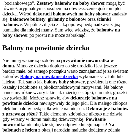
„bociankowego”.
Zestawy balonów na baby shower
mogą być
również oryginalnym sposobem na obwieszczenie gościom płci
dziecka. Wśród
dekoracji balonowych na baby shower
znalazły
się:
balonowe bukiety
,
girlandy z balonów
oraz
ścianki
balonowe
. Wspólne zdjęcia z taką oprawą będą nadzwyczajną
pamiątką dla młodej mamy. Sam więc widzisz, że
balonów na
baby shower
po prostu nie może zabraknąć!
Balony na powitanie dziecka
Nie mniej ważne są ozdoby na
przywitanie noworodka w
domu.
Mimo że dziecko dopiero co się urodziło i jest jeszcze
bardzo małe, od samego początku warto zaznajamiać je ze światem
kolorów.
Balony na powitanie dziecka
wykonane są z folii lub
lateksu. Tak samo jak
balony baby shower
, przybierają one różne
kształty i zdobione są okolicznościowymi motywami. Na balony
nanosimy różne wzory takie jak dziecięce stópki, chmurki, groszki
czy gwiazdki. Możesz sprawić,
aby
dekoracje balonowe na
powitanie dziecka
nawiązywały do jego płci. Dla małego chłopca
błękitne balony będą całkowicie na miejscu.
Dekoracje z balonów
z przewagą różu
? Takie elementy zdobnicze nikogo nie dziwią,
gdy witamy w domu malutką dziewczynkę!
Powitanie
noworodka
nie obędzie się bez odpowiedniego napisu!
Na
balonach z helem
z okazji narodzin malucha dodajemy zdania