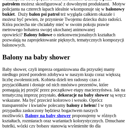
patrolem
możesz skonfigurować z dowolnymi produktami. Motyw
policjanta na czterech łapach idealnie wkomponuje się w
balonowy
bukiet
. Duży
balon psi patrol
też wygląda całkiem okazale i
możesz być pewien, że przyniesie Twojemu dziecku dużo radości.
Która pociecha nie chciałaby mieć w swoim pokoju prawie
metrowego bohatera swojej ukochanej animowanej
opowieści?
Balony foliowe
o niekonwencjonalnych kształtach
pozwalają na zaprojektowanie pięknych, tematycznych kompozycji
balonowych.
Balony na baby shower
Baby shower, czyli impreza organizowana dla przyszłej mamy
niedługo przed porodem zdobywa w naszym kraju coraz większą
liczbę zwolenniczek. Kobieta dzieli ten radosny czas z
przyjaciółkami i dostaje od nich mnóstwo prezentów, które
pomagają jej przejść przez początkowe etapy macierzyństwa. Jak na
tematyczną imprezę przystało,
dekoracje na baby shower
są wręcz
wskazane. Ma być przecież kolorowo i wesoło. Oprócz
transparentów i kwiatów polecamy
balony z helem
! I w tym
przypadku zaskoczony będziesz bogactwem naszych
możliwości.
Balony na baby shower
proponujemy w różnych
kształtach, rozmiarach oraz wariantach kolorystycznych. Dmuchane
butelki, wózki czy bobasy stanowią wyśmienite tło dla