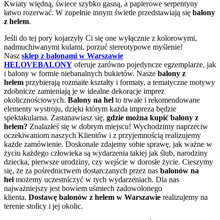
Kwiaty więdną, świece szybko gasną, a papierowe serpentyny
łatwo rozerwać. W zupełnie innym świetle przedstawiają się
balony
z helem
.
Jeśli do tej pory kojarzyły Ci się one wyłącznie z kolorowymi,
nadmuchiwanymi kulami, porzuć stereotypowe myślenie!
Nasz
sklep z balonami w Warszawie
HELOVEBALONY
oferuje zarówno pojedyncze egzemplarze, jak
i balony w formie niebanalnych bukietów. Nasze
balony z
helem
przybierają rozmaite kształty i formaty, a tematyczne motywy
zdobnicze zamieniają je w idealne dekoracje imprez
okolicznościowych.
Balony na hel
to trwałe i rekomendowane
elementy wystroju, dzięki którym każda impreza będzie
spektakularna. Zastanawiasz się,
gdzie można kupić balony z
helem?
Znalazłeś się w dobrym miejscu! Wychodzimy naprzeciw
oczekiwaniom naszych Klientów i z przyjemnością realizujemy
każde zamówienie. Doskonale zdajemy sobie sprawę, jak ważne w
życiu każdego człowieka są wydarzenia takiej jak ślub, narodziny
dziecka, pierwsze urodziny, czy wejście w dorosłe życie. Cieszymy
się, że za pośrednictwem dostarczanych przez nas
balonów na
hel
możemy uczestniczyć w tych wydarzeniach. Dla nas
najważniejszy jest bowiem uśmiech zadowolonego
klienta.
Dostawę balonów z helem w Warszawie
realizujemy na
terenie stolicy i jej okolic.