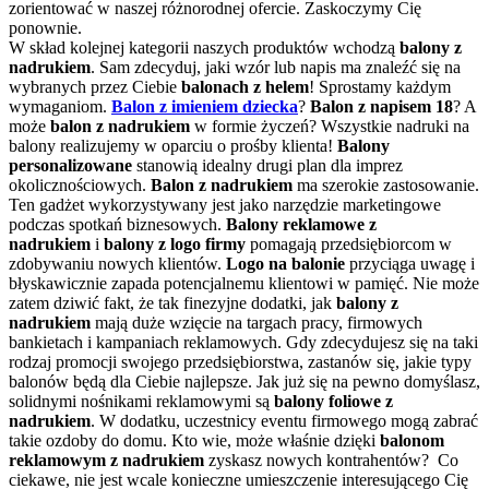
zorientować w naszej różnorodnej ofercie. Zaskoczymy Cię
ponownie.
W skład kolejnej kategorii naszych produktów wchodzą
balony z
nadrukiem
. Sam zdecyduj, jaki wzór lub napis ma znaleźć się na
wybranych przez Ciebie
balonach z helem
! Sprostamy każdym
wymaganiom.
Balon z imieniem dziecka
?
Balon z napisem 18
? A
może
balon z nadrukiem
w formie życzeń? Wszystkie nadruki na
balony realizujemy w oparciu o prośby klienta!
Balony
personalizowane
stanowią idealny drugi plan dla imprez
okolicznościowych.
Balon
z nadrukiem
ma szerokie zastosowanie.
Ten gadżet wykorzystywany jest jako narzędzie marketingowe
podczas spotkań biznesowych.
Balony reklamowe z
nadrukiem
i
balony z logo firmy
pomagają przedsiębiorcom w
zdobywaniu nowych klientów.
Logo na balonie
przyciąga uwagę i
błyskawicznie zapada potencjalnemu klientowi w pamięć. Nie może
zatem dziwić fakt, że tak finezyjne dodatki, jak
balony z
nadrukiem
mają duże wzięcie na targach pracy, firmowych
bankietach i kampaniach reklamowych. Gdy zdecydujesz się na taki
rodzaj promocji swojego przedsiębiorstwa, zastanów się, jakie typy
balonów będą dla Ciebie najlepsze. Jak już się na pewno domyślasz,
solidnymi nośnikami reklamowymi są
balony foliowe z
nadrukiem
. W dodatku, uczestnicy eventu firmowego mogą zabrać
takie ozdoby do domu. Kto wie, może właśnie dzięki
balonom
reklamowym z nadrukiem
zyskasz nowych kontrahentów? Co
ciekawe, nie jest wcale konieczne umieszczenie interesującego Cię