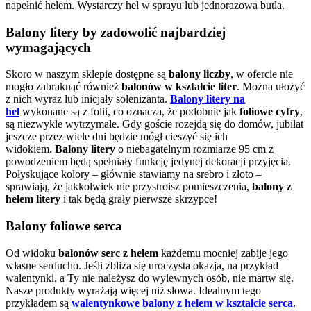
napełnić helem. Wystarczy hel w sprayu lub jednorazowa butla.
Balony litery by zadowolić najbardziej
wymagających
Skoro w naszym sklepie dostępne są
balony liczby
, w ofercie nie
mogło zabraknąć również
balonów w kształcie liter
. Można ułożyć
z nich wyraz lub inicjały solenizanta.
Balony litery na
hel
wykonane są z folii, co oznacza, że podobnie jak
foliowe cyfry
,
są niezwykle wytrzymałe. Gdy goście rozejdą się do domów, jubilat
jeszcze przez wiele dni będzie mógł cieszyć się ich
widokiem.
Balony litery
o niebagatelnym rozmiarze 95 cm z
powodzeniem będą spełniały funkcję jedynej dekoracji przyjęcia.
Połyskujące kolory – głównie stawiamy na srebro i złoto –
sprawiają, że jakkolwiek nie przystroisz pomieszczenia,
balony z
helem litery
i tak będą grały pierwsze skrzypce!
Balony foliowe serca
Od widoku
balonów serc z helem
każdemu mocniej zabije jego
własne serducho. Jeśli zbliża się uroczysta okazja, na przykład
walentynki, a Ty nie należysz do wylewnych osób, nie martw się.
Nasze produkty wyrażają więcej niż słowa. Idealnym tego
przykładem są
walentynkowe balony z helem w kształcie serca
.