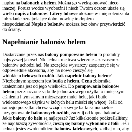
napisu na
balonach z helem
. Można go wyeksponować nieco
inaczej. Porusz wodze wyobraźni i niech Twoim oczom ukaże się
wielki
napis z balonów
!
Litery foliowe
ułożone w imię solenizanta
lub zdanie oznajmiające dobrą nowinę to dopiero
niespodzianka!
Napis z balonów
możesz bez obaw przytwierdzić
do ściany.
Napełnianie balonów helem
Dostarczane przez nas
balony
pompowane helem
to produkty
najwyższej jakości. Nic jednak nie trwa wiecznie – z czasem z
balonów uchodzi hel. Na szczęście wystarczy zaopatrzyć się w
odpowiednie akcesoria, aby na nowo cieszyć się
widokiem
helowych ozdób
.
Jak napełnić balony helem
?
Niezbędnym sprzętem jest
butla z helem
.
Cena
zbiornika
uzależniona jest od jego wielkości. Do
pompowania balonów
helem
przeznaczone są butle jednorazowego użytku o mniejszym
ciśnieniu i tym samym mieszczące mniej helu, jak i butle
wielorazowego użytku w których helu mieści się więcej. Jeśli od
samego początku chcesz wziąć na swoje barki samodzielne
przygotowanie
balonowych ozdób
, zacznij od kupna balonów.
Jakie
balony do helu
są najlepsze? Już kilkakrotnie podkreślaliśmy,
że najdłuższą żywotnością cieszą się
balony wykonane z folii
. Jeśli
jednak jesteś zwolennikiem
balonów lateksowych
, zadbaj o to, aby