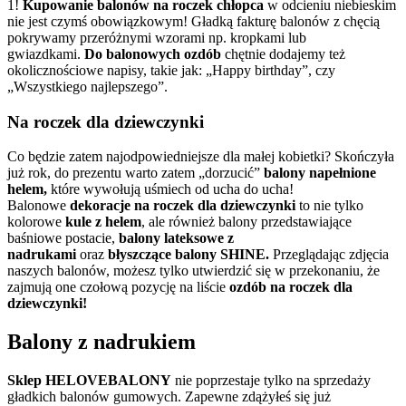
1!
Kupowanie balonów na roczek chłopca
w odcieniu niebieskim
nie jest czymś obowiązkowym! Gładką fakturę balonów z chęcią
pokrywamy przeróżnymi wzorami np. kropkami lub
gwiazdkami.
Do balonowych ozdób
chętnie dodajemy też
okolicznościowe napisy, takie jak: „Happy birthday”, czy
„Wszystkiego najlepszego”.
Na roczek dla dziewczynki
Co będzie zatem najodpowiedniejsze dla małej kobietki? Skończyła
już rok, do prezentu warto zatem „dorzucić”
balony napełnione
helem,
które wywołują uśmiech od ucha do ucha!
Balonowe
dekoracje na roczek dla dziewczynki
to nie tylko
kolorowe
kule z helem
, ale również balony przedstawiające
baśniowe postacie,
balony lateksowe z
nadrukami
oraz
błyszczące balony
SHINE.
Przeglądając zdjęcia
naszych balonów, możesz tylko utwierdzić się w przekonaniu, że
zajmują one czołową pozycję na liście
ozdób na roczek dla
dziewczynki!
Balony z nadrukiem
Sklep HELOVEBALONY
nie poprzestaje tylko na sprzedaży
gładkich balonów gumowych. Zapewne zdążyłeś się już