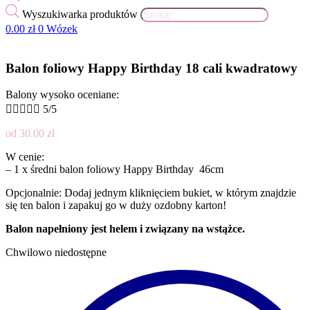
Wyszukiwarka produktów
0.00
zł
0
Wózek
Balon foliowy Happy Birthday 18 cali kwadratowy
Balony wysoko oceniane:





5/5
od
30.00
zł
W cenie:
– 1 x średni balon foliowy Happy Birthday 46cm
Opcjonalnie: Dodaj jednym kliknięciem bukiet, w którym znajdzie
się ten balon i zapakuj go w duży ozdobny karton!
Balon napełniony jest helem i związany na wstążce.
Chwilowo niedostępne