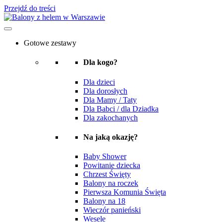
Przejdź do treści
Gotowe zestawy
Dla kogo?
Dla dzieci
Dla dorosłych
Dla Mamy / Taty
Dla Babci / dla Dziadka
Dla zakochanych
Na jaką okazję?
Baby Shower
Powitanie dziecka
Chrzest Święty
Balony na roczek
Pierwsza Komunia Święta
Balony na 18
Wieczór panieński
Wesele