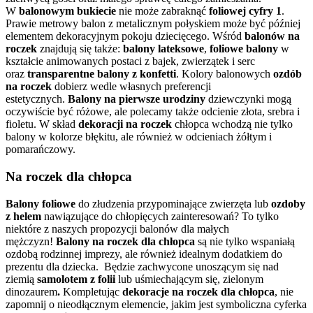
W
balonowym bukiecie
nie może zabraknąć
foliowej cyfry 1
.
Prawie metrowy balon z metalicznym połyskiem może być później
elementem dekoracyjnym pokoju dziecięcego. Wśród
balonów na
roczek
znajdują się także:
balony lateksowe
,
foliowe balony
w
kształcie animowanych postaci z bajek, zwierzątek i serc
oraz
transparentne balony z konfetti
. Kolory balonowych
ozdób
na roczek
dobierz wedle własnych preferencji
estetycznych.
Balony na pierwsze urodziny
dziewczynki mogą
oczywiście być różowe, ale polecamy także odcienie złota, srebra i
fioletu. W skład
dekoracji na roczek
chłopca wchodzą nie tylko
balony w kolorze błękitu, ale również w odcieniach żółtym i
pomarańczowy.
Na roczek dla chłopca
Balony foliowe
do złudzenia przypominające zwierzęta lub
ozdoby
z helem
nawiązujące do chłopięcych zainteresowań? To tylko
niektóre z naszych propozycji balonów dla małych
mężczyzn!
Balony na roczek dla chłopca
są nie tylko wspaniałą
ozdobą rodzinnej imprezy, ale również idealnym dodatkiem do
prezentu dla dziecka. Będzie zachwycone unoszącym się nad
ziemią
samolotem z folii
lub uśmiechającym się, zielonym
dinozaurem
.
Kompletując
dekoracje na roczek dla chłopca
,
nie
zapomnij o nieodłącznym elemencie, jakim jest symboliczna cyferka