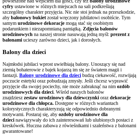
powieszone nad wejściem dla gości, czy też
balony urodzinowe
cyfry
ustawione w różnych miejscach na sali podkreślają
szczególny charakter przyjęcia. Nic nie stoi jednak na przeszkodzie,
aby
balonowy bukiet
został wręczony jubilatowi osobiście. Tym
samym
urodzinowe dekoracje
mogą stać się osobistym
podarunkiem i niezapomnianą pamiątką.
Zdjęcia balonów
urodzinowych
na naszej stronie nasuwają jedną myśl:
prezent z
balonami
ucieszy zarówno dzieci, jak i dorosłych.
Balony dla dzieci
Najmłodsi jubilaci wprost uwielbiają balony. Unoszący się nad
ziemią bohaterowie z bajek kojarzą im się ze światem magii i
fantazji.
Balony urodzinowe dla dzieci
budzą ciekawość, rozwijają
poczucie estetyki
oraz pobudzają zmysły. Jeśli chcesz wyprawić
przyjęcie dla swojej pociechy, nie może zabraknąć na nim
ozdób
urodzinowych dla dzieci
. Wśród naszych balonów
znajdziesz
zestaw urodzinowy dla dziewczynki
oraz
dekoracje
urodzinowe dla chłopca.
Dostępne w różnych wariantach
kolorystycznych charakteryzują się odpowiednio dobranymi
motywami. Postaraj się, aby
ozdoby urodzinowe dla
dzieci
nawiązywały do ich zainteresowań lub ulubionych postaci z
kreskówek. Huczna zabawa z rówieśnikami i szaleństwa z balonami
gwarantowane!