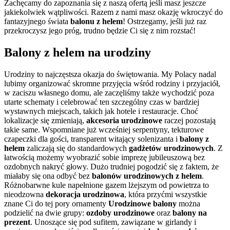
Zachęcamy do zapoznania się z naszą ofertą jeśli masz jeszcze
jakiekolwiek wątpliwości. Razem z nami masz okazję wkroczyć do
fantazyjnego świata
balonu z helem
! Ostrzegamy, jeśli już raz
przekroczysz jego próg, trudno będzie Ci się z nim rozstać!
Balony z helem na urodziny
Urodziny to najczęstsza okazja do świętowania. My Polacy nadal
lubimy organizować skromne przyjęcia wśród rodziny i przyjaciół,
w zaciszu własnego domu, ale zaczęliśmy także wychodzić poza
utarte schematy i celebrować ten szczególny czas w bardziej
wystawnych miejscach, takich jak hotele i restauracje. Choć
lokalizacje się zmieniają,
akcesoria urodzinowe
raczej pozostają
takie same. Wspomniane już wcześniej serpentyny, tekturowe
czapeczki dla gości, transparent witający solenizanta i
balony z
helem
zaliczają się do standardowych
gadżetów urodzinowych
. Z
łatwością możemy wyobrazić sobie imprezę jubileuszową bez
ozdobnych nakryć głowy. Dużo trudniej pogodzić się z faktem, że
miałaby się ona odbyć bez
balonów urodzinowych z helem
.
Różnobarwne kule napełnione gazem lżejszym od powietrza to
nieodzowna
dekoracja urodzinowa
, która przyćmi wszystkie
znane Ci do tej pory ornamenty
Urodzinowe balony
można
podzielić na dwie grupy:
ozdoby urodzinowe
oraz
balony na
prezent
. Unoszące się pod sufitem, zawiązane w girlandy i