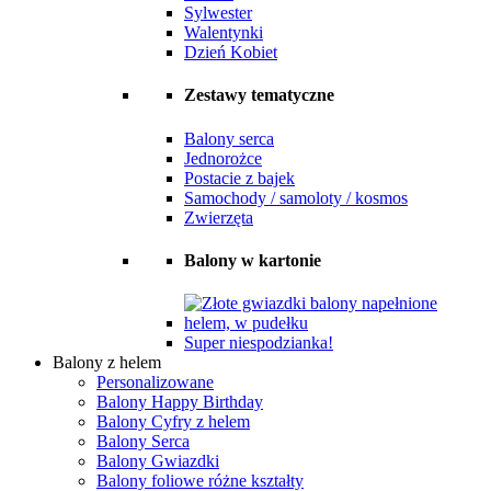
Sylwester
Walentynki
Dzień Kobiet
Zestawy tematyczne
Balony serca
Jednorożce
Postacie z bajek
Samochody / samoloty / kosmos
Zwierzęta
Balony w kartonie
Super niespodzianka!
Balony z helem
Personalizowane
Balony Happy Birthday
Balony Cyfry z helem
Balony Serca
Balony Gwiazdki
Balony foliowe różne kształty