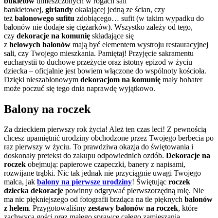
bukietów
umieszczonych w rogach sali
bankietowej,
girlandy
okalającej jedną ze ścian, czy
też
balonowego sufitu
zdobiącego… sufit (w takim wypadku do
balonów nie dodaje się ciężarków). Wszystko zależy od tego,
czy
dekoracje na komunię
składające się
z
helowych
balonów
mają być elementem wystroju restauracyjnej
sali, czy Twojego mieszkania. Pamiętaj! Przyjęcie sakramentu
eucharystii to duchowe przeżycie oraz istotny epizod w życiu
dziecka – oficjalnie jest bowiem włączone do wspólnoty kościoła.
Dzięki nieszablonowym
dekoracjom na komunię
mały bohater
może poczuć się tego dnia naprawdę wyjątkowo.
Balony na roczek
Za dzieckiem pierwszy rok życia! Ależ ten czas leci! Z pewnością
chcesz upamiętnić urodziny obchodzone przez Twojego berbecia po
raz pierwszy w życiu. To prawdziwa okazja do świętowania i
doskonały pretekst do zakupu odpowiednich ozdób.
Dekoracje na
roczek
obejmują: papierowe czapeczki, banery z napisami,
rozwijane trąbki. Nic tak jednak nie przyciągnie uwagi Twojego
malca, jak
balony na pierwsze urodziny
! Świętując
roczek
dziecka dekoracje
powinny odgrywać pierwszorzędną rolę. Nie
ma nic piękniejszego od fotografii brzdąca na tle pięknych
balonów
z helem
. Przygotowaliśmy
zestawy balonów na roczek
, które
zachwycą gości oraz małego sprawcę całego zamieszania.