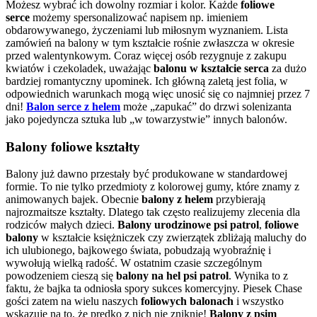
Możesz wybrać ich dowolny rozmiar i kolor. Każde
foliowe
serce
możemy spersonalizować napisem np. imieniem
obdarowywanego, życzeniami lub miłosnym wyznaniem. Lista
zamówień na balony w tym kształcie rośnie zwłaszcza w okresie
przed walentynkowym. Coraz więcej osób rezygnuje z zakupu
kwiatów i czekoladek, uważając
balonu w kształcie serca
za dużo
bardziej romantyczny upominek. Ich główną zaletą jest folia, w
odpowiednich warunkach mogą więc unosić się co najmniej przez 7
dni!
Balon serce z helem
może „zapukać” do drzwi solenizanta
jako pojedyncza sztuka lub „w towarzystwie” innych balonów.
Balony foliowe kształty
Balony już dawno przestały być produkowane w standardowej
formie. To nie tylko przedmioty z kolorowej gumy, które znamy z
animowanych bajek. Obecnie
balony z helem
przybierają
najrozmaitsze kształty. Dlatego tak często realizujemy zlecenia dla
rodziców małych dzieci.
Balony urodzinowe psi patrol
,
foliowe
balony
w kształcie księżniczek czy zwierzątek zbliżają maluchy do
ich ulubionego, bajkowego świata, pobudzają wyobraźnię i
wywołują wielką radość. W ostatnim czasie szczególnym
powodzeniem cieszą się
balony na hel psi patrol
. Wynika to z
faktu, że bajka ta odniosła spory sukces komercyjny. Piesek Chase
gości zatem na wielu naszych
foliowych balonach
i wszystko
wskazuje na to, że prędko z nich nie zniknie!
Balony z psim