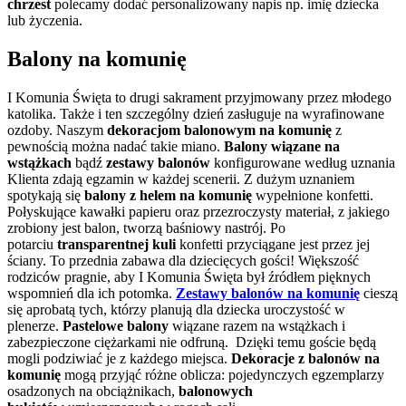
chrzest
polecamy dodać personalizowany napis np. imię dziecka
lub życzenia.
Balony na komunię
I Komunia Święta to drugi sakrament przyjmowany przez młodego
katolika. Także i ten szczególny dzień zasługuje na wyrafinowane
ozdoby. Naszym
dekoracjom balonowym na komunię
z
pewnością można nadać takie miano.
Balony wiązane na
wstążkach
bądź
zestawy balonów
konfigurowane według uznania
Klienta zdają egzamin w każdej scenerii. Z dużym uznaniem
spotykają się
balony z helem na komunię
wypełnione konfetti.
Połyskujące kawałki papieru oraz przezroczysty materiał, z jakiego
zrobiony jest balon, tworzą baśniowy nastrój. Po
potarciu
transparentnej kuli
konfetti przyciągane jest przez jej
ściany. To przednia zabawa dla dziecięcych gości! Większość
rodziców pragnie, aby I Komunia Święta był źródłem pięknych
wspomnień dla ich potomka.
Zestawy balonów na komunię
cieszą
się aprobatą tych, którzy planują dla dziecka uroczystość w
plenerze.
Pastelowe balony
wiązane razem na wstążkach i
zabezpieczone ciężarkami nie odfruną. Dzięki temu goście będą
mogli podziwiać je z każdego miejsca.
Dekoracje z balonów na
komunię
mogą przyjąć różne oblicza: pojedynczych egzemplarzy
osadzonych na obciążnikach,
balonowych