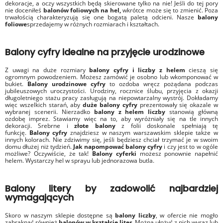
dekoracje, a oczy wszystkich będą skierowane tylko na nie! Jeśli do tej pory
nie doceniłeś
balonów foliowych na hel,
wkrótce może się to zmienić. Poza
trwałością charakteryzują się one bogatą paletą odcieni. Nasze
balony
foliowe
sprzedajemy w różnych rozmiarach i kształtach.
Balony cyfry idealne na przyjęcie urodzinowe
Z uwagi na duże rozmiary
balony cyfry i liczby z helem
cieszą się
ogromnym powodzeniem. Możesz zamówić je osobno lub wkomponować w
bukiet.
Balony urodzinowe cyfry
to ozdoba wręcz pożądana podczas
jubileuszowych uroczystości. Urodziny, rocznice ślubu, przyjęcia z okazji
długoletniego stażu pracy zasługują na niepowtarzalny wystrój. Dokładamy
więc wszelkich starań, aby
duże balony cyfry
prezentowały się okazale w
wybranej scenerii. Nierzadko
balony z helem liczby
stanowią główną
ozdobę imprez. Stawiamy więc na to, aby wyróżniały się na tle innych
dekoracji. Srebrne i
złote balony
z folii doskonale spełniają tę
funkcję.
Balony cyfry
znajdziesz w naszym warszawskim sklepie także w
innych kolorach. Nie zdziwimy się, jeśli będziesz chciał trzymać je w swoim
domu dłużej niż tydzień.
Jak napompować balony cyfry
i czy jest to w ogóle
możliwe? Oczywiście, że tak!
Balony cyferki
możesz ponownie napełnić
helem. Wystarczy hel w sprayu lub jednorazowa butla.
Balony litery by zadowolić najbardziej
wymagających
Skoro w naszym sklepie dostępne są
balony liczby
, w ofercie nie mogło
zabraknąć również
balonów w kształcie liter
. Można ułożyć z nich wyraz lub