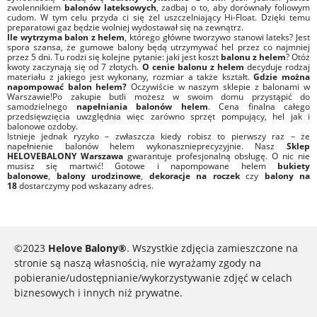
zwolennikiem
balonów lateksowych
, zadbaj o to, aby dorównały foliowym
cudom. W tym celu przyda ci się żel uszczelniający Hi-Float. Dzięki temu
preparatowi gaz będzie wolniej wydostawał się na zewnątrz.
Ile wytrzyma balon z helem
, którego główne tworzywo stanowi lateks? Jest
spora szansa, że gumowe balony będą utrzymywać hel przez co najmniej
przez 5 dni. Tu rodzi się kolejne pytanie: jaki jest koszt
balonu z helem
? Otóż
kwoty zaczynają się od 7 złotych.
O cenie balonu z helem
decyduje rodzaj
materiału z jakiego jest wykonany, rozmiar a także kształt.
Gdzie można
napompować balon helem?
Oczywiście w naszym sklepie z balonami w
Warszawie!Po zakupie butli możesz w swoim domu przystąpić do
samodzielnego
napełniania balonów helem
. Cena finalna całego
przedsięwzięcia uwzględnia więc zarówno sprzęt pompujący, hel jak i
balonowe ozdoby.
Istnieje jednak ryzyko – zwłaszcza kiedy robisz to pierwszy raz – że
napełnienie balonów helem wykonasznieprecyzyjnie. Nasz
Sklep
HELOVEBALONY Warszawa
gwarantuje profesjonalną obsługę. O nic nie
musisz się martwić! Gotowe i napompowane helem
bukiety
balonowe
,
balony urodzinowe
,
dekoracje na roczek
czy
balony na
18
dostarczymy pod wskazany adres.
©2023
Helove Balony®
. Wszystkie zdjęcia zamieszczone na
stronie są naszą własnością, nie wyrażamy zgody na
pobieranie/udostępnianie/wykorzystywanie zdjęć w celach
biznesowych i innych niż prywatne.