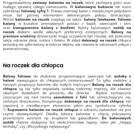
Przygotowaliśmy
zestawy balonów na roczek
, które zachwycą gości oraz
małego sprawcę całego zamieszania. W
balonowym bukiecie
nie może
zabraknąć
foliowej cyfry 1
. Prawie metrowy balon z metalicznym połyskiem
może być później elementem dekoracyjnym pokoju dziecięcego.
Wśród
balonów na roczek
znajdują się także:
balony lateksowe
,
foliowe
balony
w kształcie animowanych postaci z bajek, zwierzątek i serc
oraz
transparentne balony z konfetti
. Kolory balonowych
ozdób na
roczek
dobierz wedle własnych preferencji estetycznych.
Balony na
pierwsze urodziny
dziewczynki mogą oczywiście być różowe, ale polecamy
także odcienie złota, srebra i fioletu. W skład
dekoracji na roczek
chłopca
wchodzą nie tylko balony w kolorze błękitu, ale również w odcieniach żółtym i
pomarańczowy.
Na roczek dla chłopca
Balony foliowe
do złudzenia przypominające zwierzęta lub
ozdoby z
helem
nawiązujące do chłopięcych zainteresowań? To tylko niektóre z
naszych propozycji balonów dla małych mężczyzn!
Balony na roczek dla
chłopca
są nie tylko wspaniałą ozdobą rodzinnej imprezy, ale również
idealnym dodatkiem do prezentu dla dziecka. Będzie zachwycone
unoszącym się nad ziemią
samolotem z folii
lub uśmiechającym się,
zielonym dinozaurem
.
Kompletując
dekoracje na roczek dla chłopca
,
nie
zapomnij o nieodłącznym elemencie, jakim jest symboliczna cyferka
1!
Kupowanie balonów na roczek chłopca
w odcieniu niebieskim nie jest
czymś obowiązkowym! Gładką fakturę balonów z chęcią pokrywamy
przeróżnymi wzorami np. kropkami lub gwiazdkami.
Do balonowych
ozdób
chętnie dodajemy też okolicznościowe napisy, takie jak: „Happy
birthday”, czy „Wszystkiego najlepszego”.