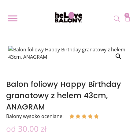
0
Balon foliowy Happy Birthday
granatowy z helem 43cm,
ANAGRAM
Balony wysoko oceniane:





od
30.00
zł