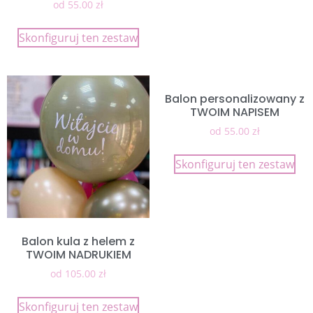
od
55.00
zł
Skonfiguruj ten zestaw
Balon personalizowany z
TWOIM NAPISEM
od
55.00
zł
Skonfiguruj ten zestaw
Balon kula z helem z
TWOIM NADRUKIEM
od
105.00
zł
Skonfiguruj ten zestaw