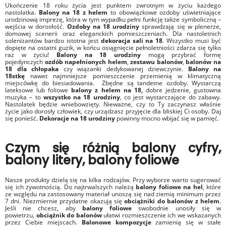
Ukończenie 18 roku życia jest punktem zwrotnym w życiu każdego
nastolatka.
Balony na 18 z helem
to obowiązkowe ozdoby uświetniające
urodzinową imprezę, która w tym wypadku pełni funkcję także symboliczną –
wejścia w dorosłość.
Ozdoby na 18 urodziny
sprawdzają się w plenerze,
domowej scenerii oraz eleganckich pomieszczeniach. Dla nastoletnich
solenizantów bardzo istotna jest
dekoracja sali na 18
. Wszystko musi być
dopięte na ostatni guzik, w końcu osiągnięcie pełnoletniości zdarza się tylko
raz w życiu!
Balony na 18 urodziny
mogą przybrać formę
pojedynczych
ozdób napełnionych helem
,
zestawu balonów
,
balonów na
18 dla chłopaka
czy wiązanki dedykowanej dziewczynie.
Balony na
18stkę
nawet najmniejsze pomieszczenie przemienią w klimatyczną
miejscówkę do biesiadowania. Zbędne są tandetne ozdoby. Wystarczą
lateksowe lub foliowe
balony z helem na 18,
dobre jedzenie, gustowna
muzyka – to
wszystko na 18 urodziny
, co jest wystarczające do zabawy.
Nastolatek będzie wniebowzięty. Nieważne, czy to Ty zaczynasz właśnie
życie jako dorosły człowiek, czy urządzasz przyjęcie dla bliskiej Ci osoby. Daj
się ponieść.
Dekoracje na 18 urodziny
powinny mocno wbijać się w pamięć.
Czym się różnią balony cyfry,
balony litery, balony foliowe
Nasze produkty dzielą się na kilka rodzajów. Przy wyborze warto sugerować
się ich żywotnością. Do najtrwalszych należą
balony foliowe na hel
, które
ze względu na zastosowany materiał unoszą się nad ziemią minimum przez
7 dni. Niezmiernie przydatne okazują się
obciążniki do balonów z helem
.
Jeśli nie chcesz, aby
balony foliowe
swobodnie unosiły się w
powietrzu,
obciążnik do balonów
ułatwi rozmieszczenie ich we wskazanych
przez Ciebie miejscach.
Balonowe kompozycje
zamienią się w stałe