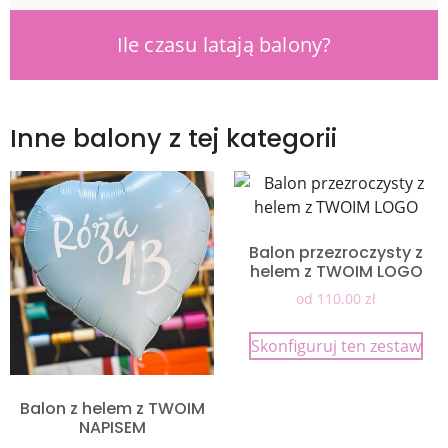
Ile czasu latają balony?
Inne balony z tej kategorii
Balon przezroczysty z
helem z TWOIM LOGO
od
110.00
zł
Skonfiguruj ten zestaw
Balon z helem z TWOIM
NAPISEM