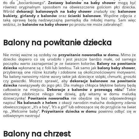
tło dla „bociankowego”.
Zestawy balonów na baby shower
mogą być
również oryginalnym sposobem na obwieszczenie gościom płci dziecka.
Wśród
dekoracji balonowych na baby shower
znalazły się:
balonowe
bukiety
,
girlandy z balonów
oraz
ścianki balonowe
. Wspólne zdjęcia z
taką oprawą będą nadzwyczajną pamiątką dla młodej mamy. Sam więc
widzisz, że
balonów na baby shower
po prostu nie może zabraknąć!
Balony na powitanie dziecka
Nie mniej ważne są ozdoby na
przywitanie noworodka w domu.
Mimo że
dziecko dopiero co się urodziło i jest jeszcze bardzo małe, od samego
początku warto zaznajamiać je ze światem kolorów.
Balony na powitanie
dziecka
wykonane są z folii lub lateksu. Tak samo jak
balony baby shower
,
przybierają one różne kształty i zdobione są okolicznościowymi motywami.
Na balony nanosimy różne wzory takie jak dziecięce stópki, chmurki, groszki
czy gwiazdki. Możesz sprawić,
aby
dekoracje balonowe na powitanie
dziecka
nawiązywały do jego płci. Dla małego chłopca błękitne balony będą
całkowicie na miejscu.
Dekoracje z balonów z przewagą różu
? Takie
elementy zdobnicze nikogo nie dziwią, gdy witamy w domu malutką
dziewczynkę!
Powitanie noworodka
nie obędzie się bez odpowiedniego
napisu!
Na balonach z helem
z okazji narodzin malucha dodajemy zdania
obwieszczające: „It’s a boy”, ‘It’s a girl” lub odnoszące się do przyjścia na świat
np. „Welcome baby”.
Przywitanie dziecka w domu
powinno odbyć się w
odświętnym nastroju!
Balony na chrzest