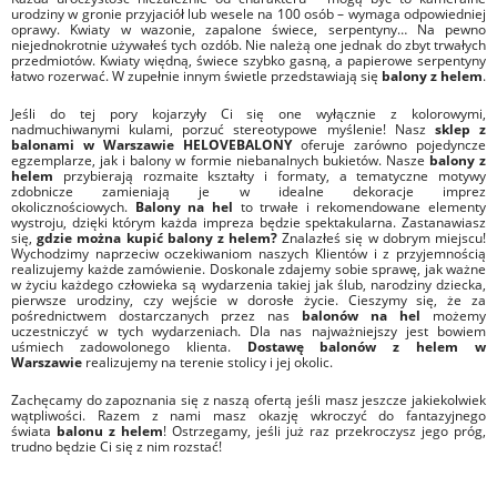
urodziny w gronie przyjaciół lub wesele na 100 osób – wymaga odpowiedniej
oprawy. Kwiaty w wazonie, zapalone świece, serpentyny… Na pewno
niejednokrotnie używałeś tych ozdób. Nie należą one jednak do zbyt trwałych
przedmiotów. Kwiaty więdną, świece szybko gasną, a papierowe serpentyny
łatwo rozerwać. W zupełnie innym świetle przedstawiają się
balony z helem
.
Jeśli do tej pory kojarzyły Ci się one wyłącznie z kolorowymi,
nadmuchiwanymi kulami, porzuć stereotypowe myślenie! Nasz
sklep z
balonami w Warszawie HELOVEBALONY
oferuje zarówno pojedyncze
egzemplarze, jak i balony w formie niebanalnych bukietów. Nasze
balony z
helem
przybierają rozmaite kształty i formaty, a tematyczne motywy
zdobnicze zamieniają je w idealne dekoracje imprez
okolicznościowych.
Balony na hel
to trwałe i rekomendowane elementy
wystroju, dzięki którym każda impreza będzie spektakularna. Zastanawiasz
się,
gdzie można kupić balony z helem?
Znalazłeś się w dobrym miejscu!
Wychodzimy naprzeciw oczekiwaniom naszych Klientów i z przyjemnością
realizujemy każde zamówienie. Doskonale zdajemy sobie sprawę, jak ważne
w życiu każdego człowieka są wydarzenia takiej jak ślub, narodziny dziecka,
pierwsze urodziny, czy wejście w dorosłe życie. Cieszymy się, że za
pośrednictwem dostarczanych przez nas
balonów na hel
możemy
uczestniczyć w tych wydarzeniach. Dla nas najważniejszy jest bowiem
uśmiech zadowolonego klienta.
Dostawę balonów z helem w
Warszawie
realizujemy na terenie stolicy i jej okolic.
Zachęcamy do zapoznania się z naszą ofertą jeśli masz jeszcze jakiekolwiek
wątpliwości. Razem z nami masz okazję wkroczyć do fantazyjnego
świata
balonu z helem
! Ostrzegamy, jeśli już raz przekroczysz jego próg,
trudno będzie Ci się z nim rozstać!