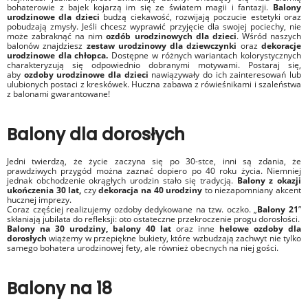
bohaterowie z bajek kojarzą im się ze światem magii i fantazji.
Balony
urodzinowe dla dzieci
budzą ciekawość, rozwijają poczucie estetyki
oraz
pobudzają zmysły. Jeśli chcesz wyprawić przyjęcie dla swojej pociechy, nie
może zabraknąć na nim
ozdób urodzinowych dla dzieci
. Wśród naszych
balonów znajdziesz
zestaw urodzinowy dla dziewczynki
oraz
dekoracje
urodzinowe dla chłopca.
Dostępne w różnych wariantach kolorystycznych
charakteryzują się odpowiednio dobranymi motywami. Postaraj się,
aby
ozdoby urodzinowe dla dzieci
nawiązywały do ich zainteresowań lub
ulubionych postaci z kreskówek. Huczna zabawa z rówieśnikami i szaleństwa
z balonami gwarantowane!
Balony dla dorosłych
Jedni twierdzą, że życie zaczyna się po 30-stce, inni są zdania, że
prawdziwych przygód można zaznać dopiero po 40 roku życia. Niemniej
jednak obchodzenie okrągłych urodzin stało się tradycją.
Balony z okazji
ukończenia 30 lat,
czy
dekoracja na 40 urodziny
to niezapomniany akcent
hucznej imprezy.
Coraz częściej realizujemy ozdoby dedykowane na tzw. oczko. „
Balony 21
”
skłaniają jubilata do refleksji: oto ostateczne przekroczenie progu dorosłości.
Balony na 30 urodziny, balony 40 lat
oraz inne
helowe ozdoby dla
dorosłych
wiążemy w przepiękne bukiety, które wzbudzają zachwyt nie tylko
samego bohatera urodzinowej fety, ale również obecnych na niej gości.
Balony na 18