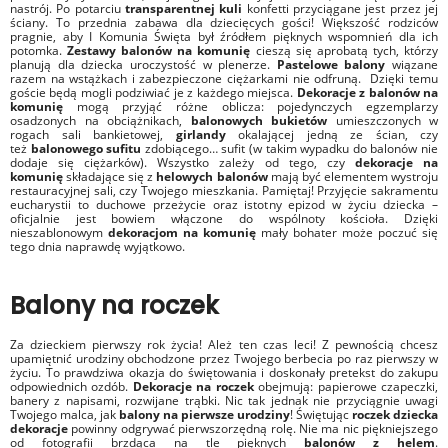
nastrój. Po potarciu
transparentnej kuli
konfetti przyciągane jest przez jej
ściany. To przednia zabawa dla dziecięcych gości! Większość rodziców
pragnie, aby I Komunia Święta był źródłem pięknych wspomnień dla ich
potomka.
Zestawy balonów na komunię
cieszą się aprobatą tych, którzy
planują dla dziecka uroczystość w plenerze.
Pastelowe balony
wiązane
razem na wstążkach i zabezpieczone ciężarkami nie odfruną. Dzięki temu
goście będą mogli podziwiać je z każdego miejsca.
Dekoracje z balonów na
komunię
mogą przyjąć różne oblicza: pojedynczych egzemplarzy
osadzonych na obciążnikach,
balonowych bukietów
umieszczonych w
rogach sali bankietowej,
girlandy
okalającej jedną ze ścian, czy
też
balonowego sufitu
zdobiącego… sufit (w takim wypadku do balonów nie
dodaje się ciężarków). Wszystko zależy od tego, czy
dekoracje na
komunię
składające się z
helowych
balonów
mają być elementem wystroju
restauracyjnej sali, czy Twojego mieszkania. Pamiętaj! Przyjęcie sakramentu
eucharystii to duchowe przeżycie oraz istotny epizod w życiu dziecka –
oficjalnie jest bowiem włączone do wspólnoty kościoła. Dzięki
nieszablonowym
dekoracjom na komunię
mały bohater może poczuć się
tego dnia naprawdę wyjątkowo.
Balony na roczek
Za dzieckiem pierwszy rok życia! Ależ ten czas leci! Z pewnością chcesz
upamiętnić urodziny obchodzone przez Twojego berbecia po raz pierwszy w
życiu. To prawdziwa okazja do świętowania i doskonały pretekst do zakupu
odpowiednich ozdób.
Dekoracje na roczek
obejmują: papierowe czapeczki,
banery z napisami, rozwijane trąbki. Nic tak jednak nie przyciągnie uwagi
Twojego malca, jak
balony na pierwsze urodziny
! Świętując
roczek dziecka
dekoracje
powinny odgrywać pierwszorzędną rolę. Nie ma nic piękniejszego
od fotografii brzdąca na tle pięknych
balonów z helem
.