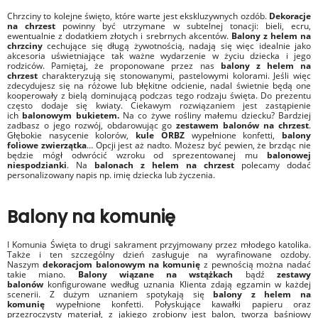
Chrzciny to kolejne święto, które warte jest ekskluzywnych ozdób.
Dekoracje
na chrzest
powinny być utrzymane w subtelnej tonacji: bieli, ecru,
ewentualnie z dodatkiem złotych i srebrnych akcentów.
Balony z helem na
chrzciny
cechujące się długą żywotnością, nadają się więc idealnie jako
akcesoria uświetniające tak ważne wydarzenie w życiu dziecka i jego
rodziców. Pamiętaj, że proponowane przez nas
balony z helem na
chrzest
charakteryzują się stonowanymi, pastelowymi kolorami. Jeśli więc
zdecydujesz się na różowe lub błękitne odcienie, nadal świetnie będą one
kooperowały z bielą dominującą podczas tego rodzaju święta. Do prezentu
często dodaje się kwiaty. Ciekawym rozwiązaniem jest zastąpienie
ich
balonowym bukietem.
Na co żywe rośliny małemu dziecku? Bardziej
zadbasz o jego rozwój, obdarowując go
zestawem balonów na chrzest
.
Głębokie nasycenie kolorów,
kule ORBZ
wypełnione konfetti,
balony
foliowe
zwierzątka
… Opcji jest aż nadto. Możesz być pewien, że brzdąc nie
będzie mógł odwrócić wzroku od sprezentowanej mu
balonowej
niespodzianki
. Na
balonach z helem na chrzest
polecamy dodać
personalizowany napis np. imię dziecka lub życzenia.
Balony na komunię
I Komunia Święta to drugi sakrament przyjmowany przez młodego katolika.
Także i ten szczególny dzień zasługuje na wyrafinowane ozdoby.
Naszym
dekoracjom balonowym na komunię
z pewnością można nadać
takie miano.
Balony wiązane na wstążkach
bądź
zestawy
balonów
konfigurowane według uznania Klienta zdają egzamin w każdej
scenerii. Z dużym uznaniem spotykają się
balony z helem na
komunię
wypełnione konfetti. Połyskujące kawałki papieru oraz
przezroczysty materiał, z jakiego zrobiony jest balon, tworzą baśniowy