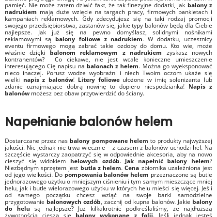
pamięć. Nie może zatem dziwić fakt, że tak finezyjne dodatki, jak
balony z
nadrukiem
mają duże wzięcie na targach pracy, firmowych bankietach i
kampaniach reklamowych. Gdy zdecydujesz się na taki rodzaj promocji
swojego przedsiębiorstwa, zastanów się, jakie typy balonów będą dla Ciebie
najlepsze. Jak już się na pewno domyślasz, solidnymi nośnikami
reklamowymi są
balony foliowe z nadrukiem
. W dodatku, uczestnicy
eventu firmowego mogą zabrać takie ozdoby do domu. Kto wie, może
właśnie dzięki
balonom reklamowym z nadrukiem
zyskasz nowych
kontrahentów? Co ciekawe, nie jest wcale konieczne umieszczenie
interesującego Cię napisu na
balonach z helem
. Można go wyeksponować
nieco inaczej. Porusz wodze wyobraźni i niech Twoim oczom ukaże się
wielki
napis z balonów
!
Litery foliowe
ułożone w imię solenizanta lub
zdanie oznajmiające dobrą nowinę to dopiero niespodzianka!
Napis z
balonów
możesz bez obaw przytwierdzić do ściany.
Napełnianie balonów helem
Dostarczane przez nas
balony
pompowane helem
to produkty najwyższej
jakości. Nic jednak nie trwa wiecznie – z czasem z balonów uchodzi hel. Na
szczęście wystarczy zaopatrzyć się w odpowiednie akcesoria, aby na nowo
cieszyć się widokiem
helowych ozdób
.
Jak napełnić balony helem
?
Niezbędnym sprzętem jest
butla z helem
.
Cena
zbiornika uzależniona jest
od jego wielkości. Do
pompowania balonów helem
przeznaczone są butle
jednorazowego użytku o mniejszym ciśnieniu i tym samym mieszczące mniej
helu, jak i butle wielorazowego użytku w których helu mieści się więcej. Jeśli
od samego początku chcesz wziąć na swoje barki samodzielne
przygotowanie
balonowych ozdób
, zacznij od kupna balonów. Jakie
balony
do helu
są najlepsze? Już kilkakrotnie podkreślaliśmy, że najdłuższą
żywotnością cieszą się
balony wykonane z folii
. Jeśli jednak jesteś