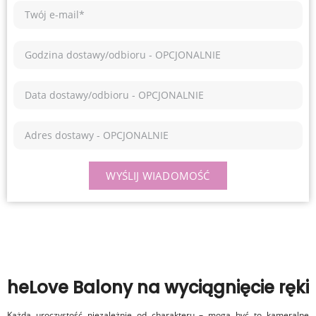
WYŚLIJ WIADOMOŚĆ
heLove Balony na wyciągnięcie ręki
Każda uroczystość niezależnie od charakteru – mogą być to kameralne