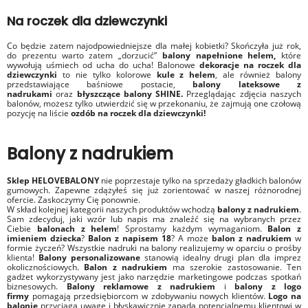
Na roczek dla dziewczynki
Co będzie zatem najodpowiedniejsze dla małej kobietki? Skończyła już rok,
do prezentu warto zatem „dorzucić”
balony napełnione helem,
które
wywołują uśmiech od ucha do ucha! Balonowe
dekoracje na roczek dla
dziewczynki
to nie tylko kolorowe
kule z helem
, ale również balony
przedstawiające baśniowe postacie,
balony lateksowe z
nadrukami
oraz
błyszczące balony
SHINE.
Przeglądając zdjęcia naszych
balonów, możesz tylko utwierdzić się w przekonaniu, że zajmują one czołową
pozycję na liście
ozdób na roczek dla dziewczynki!
Balony z nadrukiem
Sklep HELOVEBALONY
nie poprzestaje tylko na sprzedaży gładkich balonów
gumowych. Zapewne zdążyłeś się już zorientować w naszej różnorodnej
ofercie. Zaskoczymy Cię ponownie.
W skład kolejnej kategorii naszych produktów wchodzą
balony z nadrukiem
.
Sam zdecyduj, jaki wzór lub napis ma znaleźć się na wybranych przez
Ciebie
balonach z helem
! Sprostamy każdym wymaganiom.
Balon z
imieniem dziecka
?
Balon z napisem 18
? A może
balon z nadrukiem
w
formie życzeń? Wszystkie nadruki na balony realizujemy w oparciu o prośby
klienta!
Balony personalizowane
stanowią idealny drugi plan dla imprez
okolicznościowych.
Balon
z nadrukiem
ma szerokie zastosowanie. Ten
gadżet wykorzystywany jest jako narzędzie marketingowe podczas spotkań
biznesowych.
Balony reklamowe z nadrukiem
i
balony z logo
firmy
pomagają przedsiębiorcom w zdobywaniu nowych klientów.
Logo na
balonie
przyciąga uwagę i błyskawicznie zapada potencjalnemu klientowi w