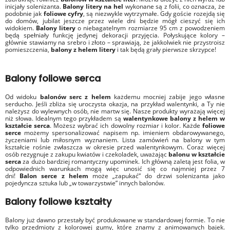
inicjały solenizanta.
Balony litery na hel
wykonane są z folii, co oznacza, że
podobnie jak
foliowe cyfry
, są niezwykle wytrzymałe. Gdy goście rozejdą się
do domów, jubilat jeszcze przez wiele dni będzie mógł cieszyć się ich
widokiem.
Balony litery
o niebagatelnym rozmiarze 95 cm z powodzeniem
będą spełniały funkcję jedynej dekoracji przyjęcia. Połyskujące kolory –
głównie stawiamy na srebro i złoto – sprawiają, że jakkolwiek nie przystroisz
pomieszczenia,
balony z helem litery
i tak będą grały pierwsze skrzypce!
Balony foliowe serca
Od widoku
balonów serc z helem
każdemu mocniej zabije jego własne
serducho. Jeśli zbliża się uroczysta okazja, na przykład walentynki, a Ty nie
należysz do wylewnych osób, nie martw się. Nasze produkty wyrażają więcej
niż słowa. Idealnym tego przykładem są
walentynkowe balony z helem w
kształcie serca
. Możesz wybrać ich dowolny rozmiar i kolor. Każde
foliowe
serce
możemy spersonalizować napisem np. imieniem obdarowywanego,
życzeniami lub miłosnym wyznaniem. Lista zamówień na balony w tym
kształcie rośnie zwłaszcza w okresie przed walentynkowym. Coraz więcej
osób rezygnuje z zakupu kwiatów i czekoladek, uważając
balonu w kształcie
serca
za dużo bardziej romantyczny upominek. Ich główną zaletą jest folia, w
odpowiednich warunkach mogą więc unosić się co najmniej przez 7
dni!
Balon serce z helem
może „zapukać” do drzwi solenizanta jako
pojedyncza sztuka lub „w towarzystwie” innych balonów.
Balony foliowe kształty
Balony już dawno przestały być produkowane w standardowej formie. To nie
tylko przedmioty z kolorowej gumy, które znamy z animowanych bajek.