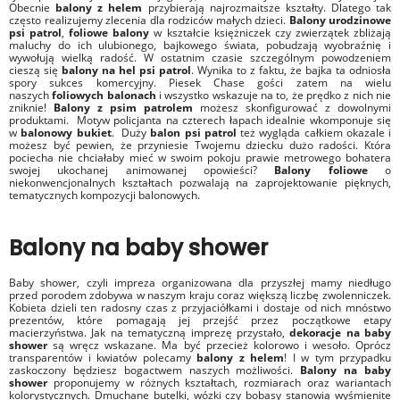
Obecnie
balony z helem
przybierają najrozmaitsze kształty. Dlatego tak
często realizujemy zlecenia dla rodziców małych dzieci.
Balony urodzinowe
psi patrol
,
foliowe balony
w kształcie księżniczek czy zwierzątek zbliżają
maluchy do ich ulubionego, bajkowego świata, pobudzają wyobraźnię i
wywołują wielką radość. W ostatnim czasie szczególnym powodzeniem
cieszą się
balony na hel psi patrol
. Wynika to z faktu, że bajka ta odniosła
spory sukces komercyjny. Piesek Chase gości zatem na wielu
naszych
foliowych balonach
i wszystko wskazuje na to, że prędko z nich nie
zniknie!
Balony z psim patrolem
możesz skonfigurować z dowolnymi
produktami. Motyw policjanta na czterech łapach idealnie wkomponuje się
w
balonowy bukiet
. Duży
balon psi patrol
też wygląda całkiem okazale i
możesz być pewien, że przyniesie Twojemu dziecku dużo radości. Która
pociecha nie chciałaby mieć w swoim pokoju prawie metrowego bohatera
swojej ukochanej animowanej opowieści?
Balony foliowe
o
niekonwencjonalnych kształtach pozwalają na zaprojektowanie pięknych,
tematycznych kompozycji balonowych.
Balony na baby shower
Baby shower, czyli impreza organizowana dla przyszłej mamy niedługo
przed porodem zdobywa w naszym kraju coraz większą liczbę zwolenniczek.
Kobieta dzieli ten radosny czas z przyjaciółkami i dostaje od nich mnóstwo
prezentów, które pomagają jej przejść przez początkowe etapy
macierzyństwa. Jak na tematyczną imprezę przystało,
dekoracje na baby
shower
są wręcz wskazane. Ma być przecież kolorowo i wesoło. Oprócz
transparentów i kwiatów polecamy
balony z helem
! I w tym przypadku
zaskoczony będziesz bogactwem naszych możliwości.
Balony na baby
shower
proponujemy w różnych kształtach, rozmiarach oraz wariantach
kolorystycznych. Dmuchane butelki, wózki czy bobasy stanowią wyśmienite