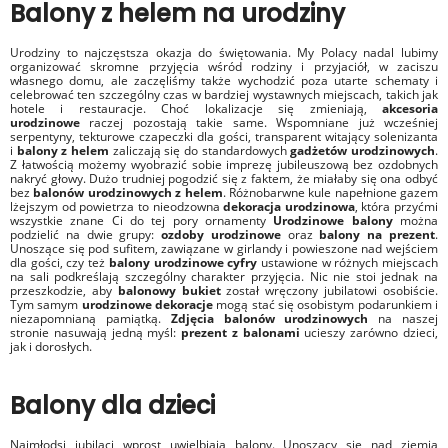
Balony z helem na urodziny
Urodziny to najczęstsza okazja do świętowania. My Polacy nadal lubimy
organizować skromne przyjęcia wśród rodziny i przyjaciół, w zaciszu
własnego domu, ale zaczęliśmy także wychodzić poza utarte schematy i
celebrować ten szczególny czas w bardziej wystawnych miejscach, takich jak
hotele i restauracje. Choć lokalizacje się zmieniają,
akcesoria
urodzinowe
raczej pozostają takie same. Wspomniane już wcześniej
serpentyny, tekturowe czapeczki dla gości, transparent witający solenizanta
i
balony z helem
zaliczają się do standardowych
gadżetów urodzinowych
.
Z łatwością możemy wyobrazić sobie imprezę jubileuszową bez ozdobnych
nakryć głowy. Dużo trudniej pogodzić się z faktem, że miałaby się ona odbyć
bez
balonów urodzinowych z helem
. Różnobarwne kule napełnione gazem
lżejszym od powietrza to nieodzowna
dekoracja urodzinowa
, która przyćmi
wszystkie znane Ci do tej pory ornamenty
Urodzinowe balony
można
podzielić na dwie grupy:
ozdoby urodzinowe
oraz
balony na prezent
.
Unoszące się pod sufitem, zawiązane w girlandy i powieszone nad wejściem
dla gości, czy też
balony urodzinowe cyfry
ustawione w różnych miejscach
na sali podkreślają szczególny charakter przyjęcia. Nic nie stoi jednak na
przeszkodzie, aby
balonowy bukiet
został wręczony jubilatowi osobiście.
Tym samym
urodzinowe dekoracje
mogą stać się osobistym podarunkiem i
niezapomnianą pamiątką.
Zdjęcia balonów urodzinowych
na naszej
stronie nasuwają jedną myśl:
prezent z balonami
ucieszy zarówno dzieci,
jak i dorosłych.
Balony dla dzieci
Najmłodsi jubilaci wprost uwielbiają balony. Unoszący się nad ziemią