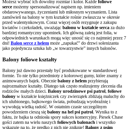
Możesz wybrać ich dowolny rozmiar i kolor. Każde
foliowe
serce
możemy spersonalizować napisem np. imieniem
obdarowywanego, życzeniami lub miłosnym wyznaniem. Lista
zamówień na balony w tym kształcie rośnie zwłaszcza w okresie
przed walentynkowym. Coraz więcej osób rezygnuje z zakupu
kwiatów i czekoladek, uważając
balonu w kształcie serca
za dużo
bardziej romantyczny upominek. Ich główną zaletą jest folia, w
odpowiednich warunkach mogą więc unosić się co najmniej przez 7
dni!
Balon serce z helem
może „zapukać” do drzwi solenizanta
jako pojedyncza sztuka lub „w towarzystwie” innych balonów.
Balony foliowe kształty
Balony już dawno przestały być produkowane w standardowej
formie. To nie tylko przedmioty z kolorowej gumy, które znamy z
animowanych bajek. Obecnie
balony z helem
przybierają
najrozmaitsze kształty. Dlatego tak często realizujemy zlecenia dla
rodziców małych dzieci.
Balony urodzinowe psi patrol
,
foliowe
balony
w kształcie księżniczek czy zwierzątek zbliżają maluchy do
ich ulubionego, bajkowego świata, pobudzają wyobraźnię i
wywołują wielką radość. W ostatnim czasie szczególnym
powodzeniem cieszą się
balony na hel psi patrol
. Wynika to z
faktu, że bajka ta odniosła spory sukces komercyjny. Piesek Chase
gości zatem na wielu naszych
foliowych balonach
i wszystko
wskazuje na to, że prędko z nich nie zniknie!
Balony z psim