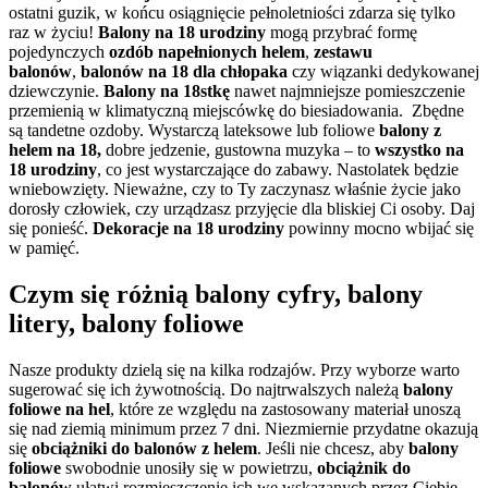
ostatni guzik, w końcu osiągnięcie pełnoletniości zdarza się tylko
raz w życiu!
Balony na 18 urodziny
mogą przybrać formę
pojedynczych
ozdób napełnionych helem
,
zestawu
balonów
,
balonów na 18 dla chłopaka
czy wiązanki dedykowanej
dziewczynie.
Balony na 18stkę
nawet najmniejsze pomieszczenie
przemienią w klimatyczną miejscówkę do biesiadowania. Zbędne
są tandetne ozdoby. Wystarczą lateksowe lub foliowe
balony z
helem na 18,
dobre jedzenie, gustowna muzyka – to
wszystko na
18 urodziny
, co jest wystarczające do zabawy. Nastolatek będzie
wniebowzięty. Nieważne, czy to Ty zaczynasz właśnie życie jako
dorosły człowiek, czy urządzasz przyjęcie dla bliskiej Ci osoby. Daj
się ponieść.
Dekoracje na 18 urodziny
powinny mocno wbijać się
w pamięć.
Czym się różnią balony cyfry, balony
litery, balony foliowe
Nasze produkty dzielą się na kilka rodzajów. Przy wyborze warto
sugerować się ich żywotnością. Do najtrwalszych należą
balony
foliowe na hel
, które ze względu na zastosowany materiał unoszą
się nad ziemią minimum przez 7 dni. Niezmiernie przydatne okazują
się
obciążniki do balonów z helem
. Jeśli nie chcesz, aby
balony
foliowe
swobodnie unosiły się w powietrzu,
obciążnik do
balonów
ułatwi rozmieszczenie ich we wskazanych przez Ciebie