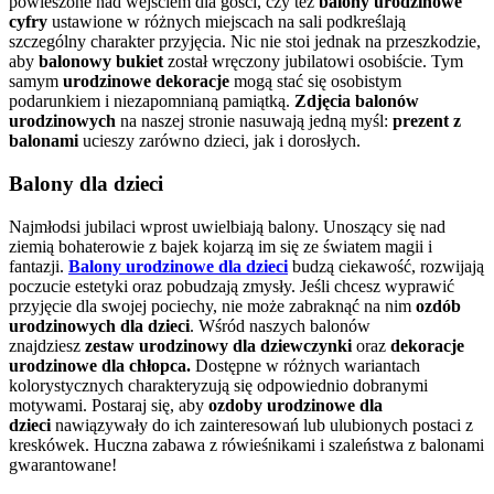
powieszone nad wejściem dla gości, czy też
balony urodzinowe
cyfry
ustawione w różnych miejscach na sali podkreślają
szczególny charakter przyjęcia. Nic nie stoi jednak na przeszkodzie,
aby
balonowy bukiet
został wręczony jubilatowi osobiście. Tym
samym
urodzinowe dekoracje
mogą stać się osobistym
podarunkiem i niezapomnianą pamiątką.
Zdjęcia balonów
urodzinowych
na naszej stronie nasuwają jedną myśl:
prezent z
balonami
ucieszy zarówno dzieci, jak i dorosłych.
Balony dla dzieci
Najmłodsi jubilaci wprost uwielbiają balony. Unoszący się nad
ziemią bohaterowie z bajek kojarzą im się ze światem magii i
fantazji.
Balony urodzinowe dla dzieci
budzą ciekawość, rozwijają
poczucie estetyki
oraz pobudzają zmysły. Jeśli chcesz wyprawić
przyjęcie dla swojej pociechy, nie może zabraknąć na nim
ozdób
urodzinowych dla dzieci
. Wśród naszych balonów
znajdziesz
zestaw urodzinowy dla dziewczynki
oraz
dekoracje
urodzinowe dla chłopca.
Dostępne w różnych wariantach
kolorystycznych charakteryzują się odpowiednio dobranymi
motywami. Postaraj się, aby
ozdoby urodzinowe dla
dzieci
nawiązywały do ich zainteresowań lub ulubionych postaci z
kreskówek. Huczna zabawa z rówieśnikami i szaleństwa z balonami
gwarantowane!