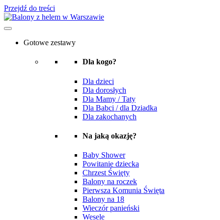
Przejdź do treści
Gotowe zestawy
Dla kogo?
Dla dzieci
Dla dorosłych
Dla Mamy / Taty
Dla Babci / dla Dziadka
Dla zakochanych
Na jaką okazję?
Baby Shower
Powitanie dziecka
Chrzest Święty
Balony na roczek
Pierwsza Komunia Święta
Balony na 18
Wieczór panieński
Wesele