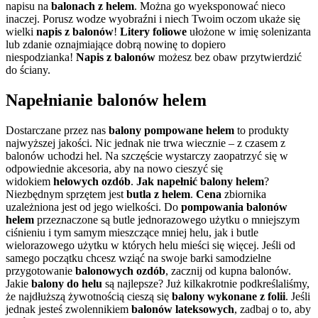
napisu na
balonach z helem
. Można go wyeksponować nieco
inaczej. Porusz wodze wyobraźni i niech Twoim oczom ukaże się
wielki
napis z balonów
!
Litery foliowe
ułożone w imię solenizanta
lub zdanie oznajmiające dobrą nowinę to dopiero
niespodzianka!
Napis z balonów
możesz bez obaw przytwierdzić
do ściany.
Napełnianie balonów helem
Dostarczane przez nas
balony
pompowane helem
to produkty
najwyższej jakości. Nic jednak nie trwa wiecznie – z czasem z
balonów uchodzi hel. Na szczęście wystarczy zaopatrzyć się w
odpowiednie akcesoria, aby na nowo cieszyć się
widokiem
helowych ozdób
.
Jak napełnić balony helem
?
Niezbędnym sprzętem jest
butla z helem
.
Cena
zbiornika
uzależniona jest od jego wielkości. Do
pompowania balonów
helem
przeznaczone są butle jednorazowego użytku o mniejszym
ciśnieniu i tym samym mieszczące mniej helu, jak i butle
wielorazowego użytku w których helu mieści się więcej. Jeśli od
samego początku chcesz wziąć na swoje barki samodzielne
przygotowanie
balonowych ozdób
, zacznij od kupna balonów.
Jakie
balony do helu
są najlepsze? Już kilkakrotnie podkreślaliśmy,
że najdłuższą żywotnością cieszą się
balony wykonane z folii
. Jeśli
jednak jesteś zwolennikiem
balonów lateksowych
, zadbaj o to, aby