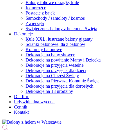
Balony foliowe okrągłe, kule
Jednorożce
Postacie z bajek
Samochody / samoloty / kosmos
Zwierzęta
Świąteczne - balony z helem na Święta
Dekoracje
Kule XXL, lustrzane balony giganty
Ścianki balonowe, tła z balonów
Kolumny balonowe
Dekoracje na baby shower
Dekoracje na powitanie Mamy i Dziecka
Dekoracje na przyjęcia weselne
Dekoracje na przyjęcia dla dzieci
Dekoracje na Chrzest Święty
Dekoracje na Pierwszą Komunię Świętą
Dekoracje na przyjęcia dla dorosłych
Dekoracje na 18 urodziny
Dla firm
Indywidualna wycena
Cennik
Kontakt