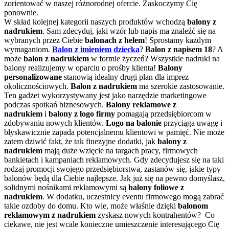
zorientować w naszej różnorodnej ofercie. Zaskoczymy Cię
ponownie.
W skład kolejnej kategorii naszych produktów wchodzą
balony z
nadrukiem
. Sam zdecyduj, jaki wzór lub napis ma znaleźć się na
wybranych przez Ciebie
balonach z helem
! Sprostamy każdym
wymaganiom.
Balon z imieniem dziecka
?
Balon z napisem 18
? A
może
balon z nadrukiem
w formie życzeń? Wszystkie nadruki na
balony realizujemy w oparciu o prośby klienta!
Balony
personalizowane
stanowią idealny drugi plan dla imprez
okolicznościowych.
Balon
z nadrukiem
ma szerokie zastosowanie.
Ten gadżet wykorzystywany jest jako narzędzie marketingowe
podczas spotkań biznesowych.
Balony reklamowe z
nadrukiem
i
balony z logo firmy
pomagają przedsiębiorcom w
zdobywaniu nowych klientów.
Logo na balonie
przyciąga uwagę i
błyskawicznie zapada potencjalnemu klientowi w pamięć. Nie może
zatem dziwić fakt, że tak finezyjne dodatki, jak
balony z
nadrukiem
mają duże wzięcie na targach pracy, firmowych
bankietach i kampaniach reklamowych. Gdy zdecydujesz się na taki
rodzaj promocji swojego przedsiębiorstwa, zastanów się, jakie typy
balonów będą dla Ciebie najlepsze. Jak już się na pewno domyślasz,
solidnymi nośnikami reklamowymi są
balony foliowe z
nadrukiem
. W dodatku, uczestnicy eventu firmowego mogą zabrać
takie ozdoby do domu. Kto wie, może właśnie dzięki
balonom
reklamowym z nadrukiem
zyskasz nowych kontrahentów? Co
ciekawe, nie jest wcale konieczne umieszczenie interesującego Cię