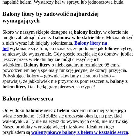
napełnić helem. Wystarczy hel w sprayu lub jednorazowa butla.
Balony litery by zadowolić najbardziej
wymagających
Skoro w naszym sklepie dostępne są
balony liczby
, w ofercie nie
mogło zabraknąć również
balonów w kształcie liter
. Można ułożyć
z nich wyraz lub inicjały solenizanta.
Balony litery na
hel
wykonane są z folii, co oznacza, że podobnie jak
foliowe cyfry
,
są niezwykle wytrzymałe. Gdy goście rozejdą się do domów, jubilat
jeszcze przez wiele dni będzie mógł cieszyć się ich
widokiem.
Balony litery
o niebagatelnym rozmiarze 95 cm z
powodzeniem będą spełniały funkcję jedynej dekoracji przyjęcia.
Połyskujące kolory – głównie stawiamy na srebro i złoto –
sprawiają, że jakkolwiek nie przystroisz pomieszczenia,
balony z
helem litery
i tak będą grały pierwsze skrzypce!
Balony foliowe serca
Od widoku
balonów serc z helem
każdemu mocniej zabije jego
własne serducho. Jeśli zbliża się uroczysta okazja, na przykład
walentynki, a Ty nie należysz do wylewnych osób, nie martw się.
Nasze produkty wyrażają więcej niż słowa. Idealnym tego
przykładem są
walentynkowe balony z helem w kształcie serca
.