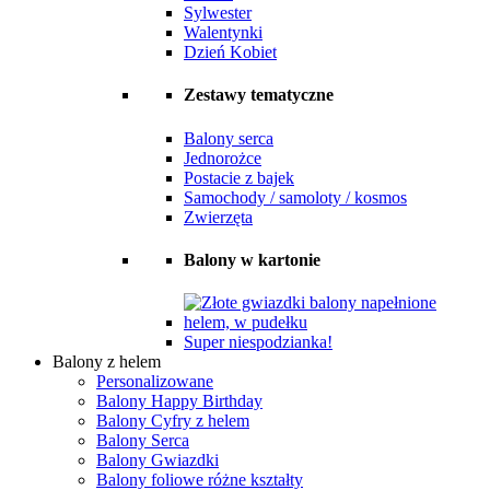
Sylwester
Walentynki
Dzień Kobiet
Zestawy tematyczne
Balony serca
Jednorożce
Postacie z bajek
Samochody / samoloty / kosmos
Zwierzęta
Balony w kartonie
Super niespodzianka!
Balony z helem
Personalizowane
Balony Happy Birthday
Balony Cyfry z helem
Balony Serca
Balony Gwiazdki
Balony foliowe różne kształty