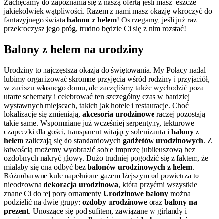
Zachęcamy do zapoznania się z naszą ofertą jeśli masz jeszcze
jakiekolwiek wątpliwości. Razem z nami masz okazję wkroczyć do
fantazyjnego świata
balonu z helem
! Ostrzegamy, jeśli już raz
przekroczysz jego próg, trudno będzie Ci się z nim rozstać!
Balony z helem na urodziny
Urodziny to najczęstsza okazja do świętowania. My Polacy nadal
lubimy organizować skromne przyjęcia wśród rodziny i przyjaciół,
w zaciszu własnego domu, ale zaczęliśmy także wychodzić poza
utarte schematy i celebrować ten szczególny czas w bardziej
wystawnych miejscach, takich jak hotele i restauracje. Choć
lokalizacje się zmieniają,
akcesoria urodzinowe
raczej pozostają
takie same. Wspomniane już wcześniej serpentyny, tekturowe
czapeczki dla gości, transparent witający solenizanta i
balony z
helem
zaliczają się do standardowych
gadżetów urodzinowych
. Z
łatwością możemy wyobrazić sobie imprezę jubileuszową bez
ozdobnych nakryć głowy. Dużo trudniej pogodzić się z faktem, że
miałaby się ona odbyć bez
balonów urodzinowych z helem
.
Różnobarwne kule napełnione gazem lżejszym od powietrza to
nieodzowna
dekoracja urodzinowa
, która przyćmi wszystkie
znane Ci do tej pory ornamenty
Urodzinowe balony
można
podzielić na dwie grupy:
ozdoby urodzinowe
oraz
balony na
prezent
. Unoszące się pod sufitem, zawiązane w girlandy i