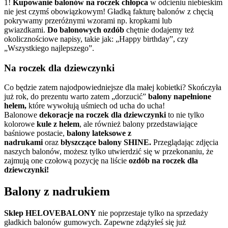
1!
Kupowanie balonów na roczek chłopca
w odcieniu niebieskim
nie jest czymś obowiązkowym! Gładką fakturę balonów z chęcią
pokrywamy przeróżnymi wzorami np. kropkami lub
gwiazdkami.
Do balonowych ozdób
chętnie dodajemy też
okolicznościowe napisy, takie jak: „Happy birthday”, czy
„Wszystkiego najlepszego”.
Na roczek dla dziewczynki
Co będzie zatem najodpowiedniejsze dla małej kobietki? Skończyła
już rok, do prezentu warto zatem „dorzucić”
balony napełnione
helem,
które wywołują uśmiech od ucha do ucha!
Balonowe
dekoracje na roczek dla dziewczynki
to nie tylko
kolorowe
kule z helem
, ale również balony przedstawiające
baśniowe postacie,
balony lateksowe z
nadrukami
oraz
błyszczące balony
SHINE.
Przeglądając zdjęcia
naszych balonów, możesz tylko utwierdzić się w przekonaniu, że
zajmują one czołową pozycję na liście
ozdób na roczek dla
dziewczynki!
Balony z nadrukiem
Sklep HELOVEBALONY
nie poprzestaje tylko na sprzedaży
gładkich balonów gumowych. Zapewne zdążyłeś się już