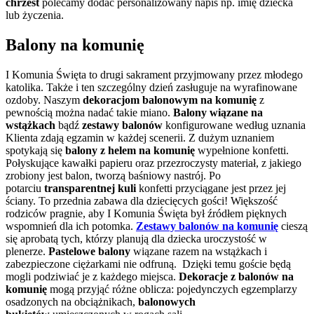
chrzest
polecamy dodać personalizowany napis np. imię dziecka
lub życzenia.
Balony na komunię
I Komunia Święta to drugi sakrament przyjmowany przez młodego
katolika. Także i ten szczególny dzień zasługuje na wyrafinowane
ozdoby. Naszym
dekoracjom balonowym na komunię
z
pewnością można nadać takie miano.
Balony wiązane na
wstążkach
bądź
zestawy balonów
konfigurowane według uznania
Klienta zdają egzamin w każdej scenerii. Z dużym uznaniem
spotykają się
balony z helem na komunię
wypełnione konfetti.
Połyskujące kawałki papieru oraz przezroczysty materiał, z jakiego
zrobiony jest balon, tworzą baśniowy nastrój. Po
potarciu
transparentnej kuli
konfetti przyciągane jest przez jej
ściany. To przednia zabawa dla dziecięcych gości! Większość
rodziców pragnie, aby I Komunia Święta był źródłem pięknych
wspomnień dla ich potomka.
Zestawy balonów na komunię
cieszą
się aprobatą tych, którzy planują dla dziecka uroczystość w
plenerze.
Pastelowe balony
wiązane razem na wstążkach i
zabezpieczone ciężarkami nie odfruną. Dzięki temu goście będą
mogli podziwiać je z każdego miejsca.
Dekoracje z balonów na
komunię
mogą przyjąć różne oblicza: pojedynczych egzemplarzy
osadzonych na obciążnikach,
balonowych