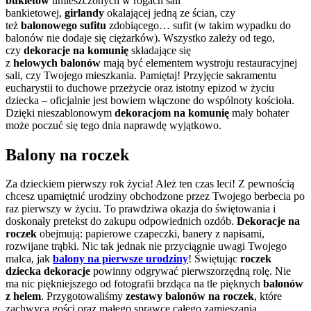
bukietów
umieszczonych w rogach sali
bankietowej,
girlandy
okalającej jedną ze ścian, czy
też
balonowego sufitu
zdobiącego… sufit (w takim wypadku do
balonów nie dodaje się ciężarków). Wszystko zależy od tego,
czy
dekoracje na komunię
składające się
z
helowych
balonów
mają być elementem wystroju restauracyjnej
sali, czy Twojego mieszkania. Pamiętaj! Przyjęcie sakramentu
eucharystii to duchowe przeżycie oraz istotny epizod w życiu
dziecka – oficjalnie jest bowiem włączone do wspólnoty kościoła.
Dzięki nieszablonowym
dekoracjom na komunię
mały bohater
może poczuć się tego dnia naprawdę wyjątkowo.
Balony na roczek
Za dzieckiem pierwszy rok życia! Ależ ten czas leci! Z pewnością
chcesz upamiętnić urodziny obchodzone przez Twojego berbecia po
raz pierwszy w życiu. To prawdziwa okazja do świętowania i
doskonały pretekst do zakupu odpowiednich ozdób.
Dekoracje na
roczek
obejmują: papierowe czapeczki, banery z napisami,
rozwijane trąbki. Nic tak jednak nie przyciągnie uwagi Twojego
malca, jak
balony na pierwsze urodziny
! Świętując
roczek
dziecka dekoracje
powinny odgrywać pierwszorzędną rolę. Nie
ma nic piękniejszego od fotografii brzdąca na tle pięknych
balonów
z helem
. Przygotowaliśmy
zestawy balonów na roczek
, które
zachwycą gości oraz małego sprawcę całego zamieszania.