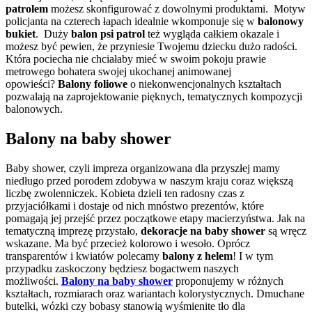
patrolem
możesz skonfigurować z dowolnymi produktami. Motyw
policjanta na czterech łapach idealnie wkomponuje się w
balonowy
bukiet
. Duży
balon psi patrol
też wygląda całkiem okazale i
możesz być pewien, że przyniesie Twojemu dziecku dużo radości.
Która pociecha nie chciałaby mieć w swoim pokoju prawie
metrowego bohatera swojej ukochanej animowanej
opowieści?
Balony foliowe
o niekonwencjonalnych kształtach
pozwalają na zaprojektowanie pięknych, tematycznych kompozycji
balonowych.
Balony na baby shower
Baby shower, czyli impreza organizowana dla przyszłej mamy
niedługo przed porodem zdobywa w naszym kraju coraz większą
liczbę zwolenniczek. Kobieta dzieli ten radosny czas z
przyjaciółkami i dostaje od nich mnóstwo prezentów, które
pomagają jej przejść przez początkowe etapy macierzyństwa. Jak na
tematyczną imprezę przystało,
dekoracje na baby shower
są wręcz
wskazane. Ma być przecież kolorowo i wesoło. Oprócz
transparentów i kwiatów polecamy
balony z helem
! I w tym
przypadku zaskoczony będziesz bogactwem naszych
możliwości.
Balony na baby shower
proponujemy w różnych
kształtach, rozmiarach oraz wariantach kolorystycznych. Dmuchane
butelki, wózki czy bobasy stanowią wyśmienite tło dla