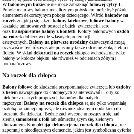
W
balonowym bukiecie
nie może zabraknąć
foliowej cyfry 1
.
Prawie metrowy balon z metalicznym połyskiem może być później
elementem dekoracyjnym pokoju dziecięcego. Wśród
balonów na
roczek
znajdują się także:
balony lateksowe
,
foliowe balony
w
kształcie animowanych postaci z bajek, zwierzątek i serc
oraz
transparentne balony z konfetti
. Kolory balonowych
ozdób
na roczek
dobierz wedle własnych preferencji
estetycznych.
Balony na pierwsze urodziny
dziewczynki mogą
oczywiście być różowe, ale polecamy także odcienie złota, srebra i
fioletu. W skład
dekoracji na roczek
chłopca wchodzą nie tylko
balony w kolorze błękitu, ale również w odcieniach żółtym i
pomarańczowy.
Na roczek dla chłopca
Balony foliowe
do złudzenia przypominające zwierzęta lub
ozdoby
z helem
nawiązujące do chłopięcych zainteresowań? To tylko
niektóre z naszych propozycji balonów dla małych
mężczyzn!
Balony na roczek dla chłopca
są nie tylko wspaniałą
ozdobą rodzinnej imprezy, ale również idealnym dodatkiem do
prezentu dla dziecka. Będzie zachwycone unoszącym się nad
ziemią
samolotem z folii
lub uśmiechającym się, zielonym
dinozaurem
.
Kompletując
dekoracje na roczek dla chłopca
,
nie
zapomnij o nieodłącznym elemencie, jakim jest symboliczna cyferka