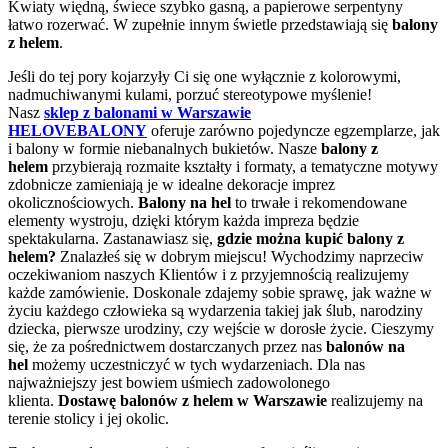
Kwiaty więdną, świece szybko gasną, a papierowe serpentyny
łatwo rozerwać. W zupełnie innym świetle przedstawiają się
balony
z helem
.
Jeśli do tej pory kojarzyły Ci się one wyłącznie z kolorowymi,
nadmuchiwanymi kulami, porzuć stereotypowe myślenie!
Nasz
sklep z balonami w Warszawie
HELOVEBALONY
oferuje zarówno pojedyncze egzemplarze, jak
i balony w formie niebanalnych bukietów. Nasze
balony z
helem
przybierają rozmaite kształty i formaty, a tematyczne motywy
zdobnicze zamieniają je w idealne dekoracje imprez
okolicznościowych.
Balony na hel
to trwałe i rekomendowane
elementy wystroju, dzięki którym każda impreza będzie
spektakularna. Zastanawiasz się,
gdzie można kupić balony z
helem?
Znalazłeś się w dobrym miejscu! Wychodzimy naprzeciw
oczekiwaniom naszych Klientów i z przyjemnością realizujemy
każde zamówienie. Doskonale zdajemy sobie sprawę, jak ważne w
życiu każdego człowieka są wydarzenia takiej jak ślub, narodziny
dziecka, pierwsze urodziny, czy wejście w dorosłe życie. Cieszymy
się, że za pośrednictwem dostarczanych przez nas
balonów na
hel
możemy uczestniczyć w tych wydarzeniach. Dla nas
najważniejszy jest bowiem uśmiech zadowolonego
klienta.
Dostawę balonów z helem w Warszawie
realizujemy na
terenie stolicy i jej okolic.