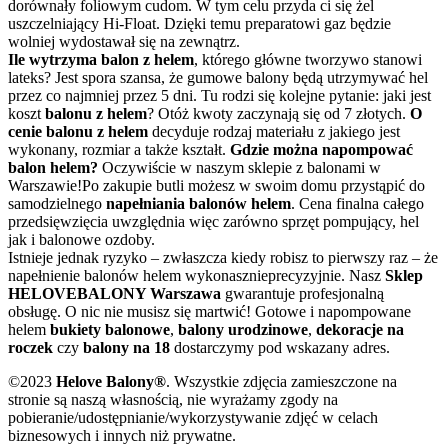
dorównały foliowym cudom. W tym celu przyda ci się żel
uszczelniający Hi-Float. Dzięki temu preparatowi gaz będzie
wolniej wydostawał się na zewnątrz.
Ile wytrzyma balon z helem
, którego główne tworzywo stanowi
lateks? Jest spora szansa, że gumowe balony będą utrzymywać hel
przez co najmniej przez 5 dni. Tu rodzi się kolejne pytanie: jaki jest
koszt
balonu z helem
? Otóż kwoty zaczynają się od 7 złotych.
O
cenie balonu z helem
decyduje rodzaj materiału z jakiego jest
wykonany, rozmiar a także kształt.
Gdzie można napompować
balon helem?
Oczywiście w naszym sklepie z balonami w
Warszawie!Po zakupie butli możesz w swoim domu przystąpić do
samodzielnego
napełniania balonów helem
. Cena finalna całego
przedsięwzięcia uwzględnia więc zarówno sprzęt pompujący, hel
jak i balonowe ozdoby.
Istnieje jednak ryzyko – zwłaszcza kiedy robisz to pierwszy raz – że
napełnienie balonów helem wykonasznieprecyzyjnie. Nasz
Sklep
HELOVEBALONY Warszawa
gwarantuje profesjonalną
obsługę. O nic nie musisz się martwić! Gotowe i napompowane
helem
bukiety balonowe
,
balony urodzinowe
,
dekoracje na
roczek
czy
balony na 18
dostarczymy pod wskazany adres.
©2023
Helove Balony®
. Wszystkie zdjęcia zamieszczone na
stronie są naszą własnością, nie wyrażamy zgody na
pobieranie/udostępnianie/wykorzystywanie zdjęć w celach
biznesowych i innych niż prywatne.