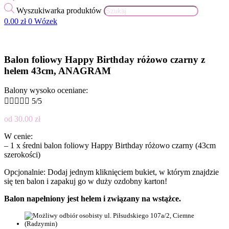
Wyszukiwarka produktów
0.00
zł
0
Wózek
Balon foliowy Happy Birthday różowo czarny z
helem 43cm, ANAGRAM
Balony wysoko oceniane:





5/5
od
30.00
zł
W cenie:
– 1 x średni balon foliowy Happy Birthday różowo czarny (43cm
szerokości)
Opcjonalnie: Dodaj jednym kliknięciem bukiet, w którym znajdzie
się ten balon i zapakuj go w duży ozdobny karton!
Balon napełniony jest helem i związany na wstążce.