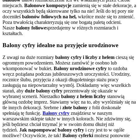
miejscach.
Balonowe kompozycje
zamienią się w stałe dekoracje, a
oczy wszystkich będą skierowane tylko na nie! Jeśli do tej pory nie
doceniłeś
balonów foliowych na hel,
wkrótce może się to zmienić.
Poza trwałością charakteryzują się one bogatą paletą odcieni.
Nasze
balony foliowe
sprzedajemy w różnych rozmiarach i
kształtach.
Balony cyfry idealne na przyjęcie urodzinowe
Z uwagi na duże rozmiary
balony cyfry i liczby z helem
cieszą się
ogromnym powodzeniem. Możesz zamówić je osobno lub
wkomponować w bukiet.
Balony urodzinowe cyfry
to ozdoba
wręcz pożądana podczas jubileuszowych uroczystości. Urodziny,
rocznice ślubu, przyjęcia z okazji długoletniego stażu pracy
zasługują na niepowtarzalny wystrój. Dokładamy więc wszelkich
starań, aby
duże balony cyfry
prezentowały się okazale w
wybranej scenerii. Nierzadko
balony z helem liczby
stanowią
główną ozdobę imprez. Stawiamy więc na to, aby wyróżniały się na
tle innych dekoracji. Srebrne i
złote balony
z folii doskonale
spełniają tę funkcję.
Balony cyfry
znajdziesz w naszym
warszawskim sklepie także w innych kolorach. Nie zdziwimy się,
jeśli będziesz chciał trzymać je w swoim domu dłużej niż
tydzień.
Jak napompować balony cyfry
i czy jest to w ogóle
możliwe? Oczywiście, że tak!
Balony cyferki
możesz ponownie