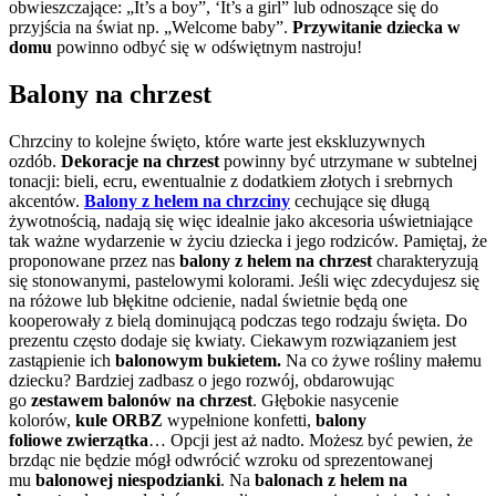
obwieszczające: „It’s a boy”, ‘It’s a girl” lub odnoszące się do
przyjścia na świat np. „Welcome baby”.
Przywitanie dziecka w
domu
powinno odbyć się w odświętnym nastroju!
Balony na chrzest
Chrzciny to kolejne święto, które warte jest ekskluzywnych
ozdób.
Dekoracje na chrzest
powinny być utrzymane w subtelnej
tonacji: bieli, ecru, ewentualnie z dodatkiem złotych i srebrnych
akcentów.
Balony z helem na chrzciny
cechujące się długą
żywotnością, nadają się więc idealnie jako akcesoria uświetniające
tak ważne wydarzenie w życiu dziecka i jego rodziców. Pamiętaj, że
proponowane przez nas
balony z helem na chrzest
charakteryzują
się stonowanymi, pastelowymi kolorami. Jeśli więc zdecydujesz się
na różowe lub błękitne odcienie, nadal świetnie będą one
kooperowały z bielą dominującą podczas tego rodzaju święta. Do
prezentu często dodaje się kwiaty. Ciekawym rozwiązaniem jest
zastąpienie ich
balonowym bukietem.
Na co żywe rośliny małemu
dziecku? Bardziej zadbasz o jego rozwój, obdarowując
go
zestawem balonów na chrzest
. Głębokie nasycenie
kolorów,
kule ORBZ
wypełnione konfetti,
balony
foliowe
zwierzątka
… Opcji jest aż nadto. Możesz być pewien, że
brzdąc nie będzie mógł odwrócić wzroku od sprezentowanej
mu
balonowej niespodzianki
. Na
balonach z helem na