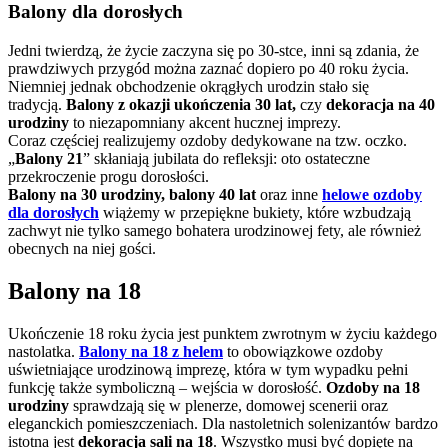
Balony dla dorosłych
Jedni twierdzą, że życie zaczyna się po 30-stce, inni są zdania, że
prawdziwych przygód można zaznać dopiero po 40 roku życia.
Niemniej jednak obchodzenie okrągłych urodzin stało się
tradycją.
Balony z okazji ukończenia 30 lat,
czy
dekoracja na 40
urodziny
to niezapomniany akcent hucznej imprezy.
Coraz częściej realizujemy ozdoby dedykowane na tzw. oczko.
„
Balony 21
” skłaniają jubilata do refleksji: oto ostateczne
przekroczenie progu dorosłości.
Balony na 30 urodziny, balony 40 lat
oraz inne
helowe ozdoby
dla dorosłych
wiążemy w przepiękne bukiety, które wzbudzają
zachwyt nie tylko samego bohatera urodzinowej fety, ale również
obecnych na niej gości.
Balony na 18
Ukończenie 18 roku życia jest punktem zwrotnym w życiu każdego
nastolatka.
Balony na 18 z helem
to obowiązkowe ozdoby
uświetniające urodzinową imprezę, która w tym wypadku pełni
funkcję także symboliczną – wejścia w dorosłość.
Ozdoby na 18
urodziny
sprawdzają się w plenerze, domowej scenerii oraz
eleganckich pomieszczeniach. Dla nastoletnich solenizantów bardzo
istotna jest
dekoracja sali na 18
. Wszystko musi być dopięte na