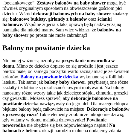
„bociankowego”.
Zestawy balonów na baby shower
mogą być
również oryginalnym sposobem na obwieszczenie gościom płci
dziecka. Wśród
dekoracji balonowych na baby shower
znalazły
się:
balonowe bukiety
,
girlandy z balonów
oraz
ścianki
balonowe
. Wspólne zdjęcia z taką oprawą będą nadzwyczajną
pamiątką dla młodej mamy. Sam więc widzisz, że
balonów na
baby shower
po prostu nie może zabraknąć!
Balony na powitanie dziecka
Nie mniej ważne są ozdoby na
przywitanie noworodka w
domu.
Mimo że dziecko dopiero co się urodziło i jest jeszcze
bardzo małe, od samego początku warto zaznajamiać je ze światem
kolorów.
Balony na powitanie dziecka
wykonane są z folii lub
lateksu. Tak samo jak
balony baby shower
, przybierają one różne
kształty i zdobione są okolicznościowymi motywami. Na balony
nanosimy różne wzory takie jak dziecięce stópki, chmurki, groszki
czy gwiazdki. Możesz sprawić,
aby
dekoracje balonowe na
powitanie dziecka
nawiązywały do jego płci. Dla małego chłopca
błękitne balony będą całkowicie na miejscu.
Dekoracje z balonów
z przewagą różu
? Takie elementy zdobnicze nikogo nie dziwią,
gdy witamy w domu malutką dziewczynkę!
Powitanie
noworodka
nie obędzie się bez odpowiedniego napisu!
Na
balonach z helem
z okazji narodzin malucha dodajemy zdania