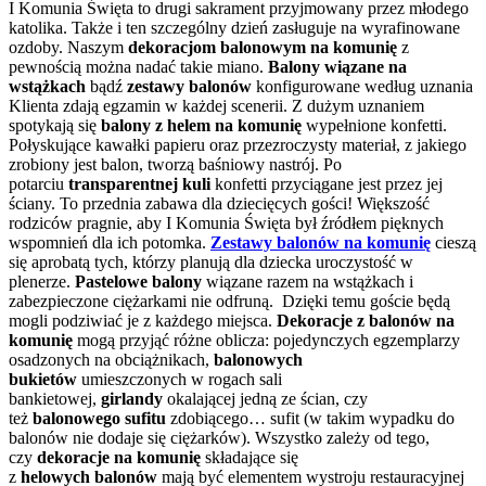
I Komunia Święta to drugi sakrament przyjmowany przez młodego
katolika. Także i ten szczególny dzień zasługuje na wyrafinowane
ozdoby. Naszym
dekoracjom balonowym na komunię
z
pewnością można nadać takie miano.
Balony wiązane na
wstążkach
bądź
zestawy balonów
konfigurowane według uznania
Klienta zdają egzamin w każdej scenerii. Z dużym uznaniem
spotykają się
balony z helem na komunię
wypełnione konfetti.
Połyskujące kawałki papieru oraz przezroczysty materiał, z jakiego
zrobiony jest balon, tworzą baśniowy nastrój. Po
potarciu
transparentnej kuli
konfetti przyciągane jest przez jej
ściany. To przednia zabawa dla dziecięcych gości! Większość
rodziców pragnie, aby I Komunia Święta był źródłem pięknych
wspomnień dla ich potomka.
Zestawy balonów na komunię
cieszą
się aprobatą tych, którzy planują dla dziecka uroczystość w
plenerze.
Pastelowe balony
wiązane razem na wstążkach i
zabezpieczone ciężarkami nie odfruną. Dzięki temu goście będą
mogli podziwiać je z każdego miejsca.
Dekoracje z balonów na
komunię
mogą przyjąć różne oblicza: pojedynczych egzemplarzy
osadzonych na obciążnikach,
balonowych
bukietów
umieszczonych w rogach sali
bankietowej,
girlandy
okalającej jedną ze ścian, czy
też
balonowego sufitu
zdobiącego… sufit (w takim wypadku do
balonów nie dodaje się ciężarków). Wszystko zależy od tego,
czy
dekoracje na komunię
składające się
z
helowych
balonów
mają być elementem wystroju restauracyjnej