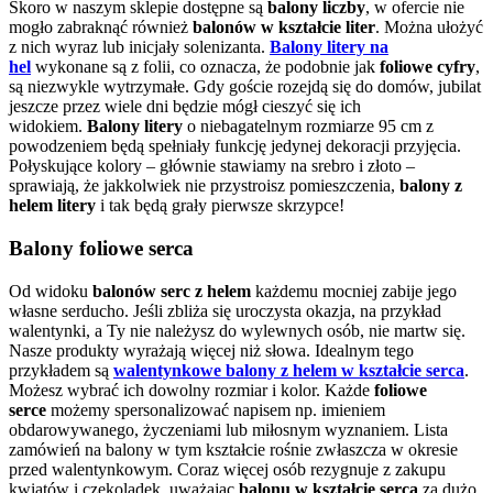
Skoro w naszym sklepie dostępne są
balony liczby
, w ofercie nie
mogło zabraknąć również
balonów w kształcie liter
. Można ułożyć
z nich wyraz lub inicjały solenizanta.
Balony litery na
hel
wykonane są z folii, co oznacza, że podobnie jak
foliowe cyfry
,
są niezwykle wytrzymałe. Gdy goście rozejdą się do domów, jubilat
jeszcze przez wiele dni będzie mógł cieszyć się ich
widokiem.
Balony litery
o niebagatelnym rozmiarze 95 cm z
powodzeniem będą spełniały funkcję jedynej dekoracji przyjęcia.
Połyskujące kolory – głównie stawiamy na srebro i złoto –
sprawiają, że jakkolwiek nie przystroisz pomieszczenia,
balony z
helem litery
i tak będą grały pierwsze skrzypce!
Balony foliowe serca
Od widoku
balonów serc z helem
każdemu mocniej zabije jego
własne serducho. Jeśli zbliża się uroczysta okazja, na przykład
walentynki, a Ty nie należysz do wylewnych osób, nie martw się.
Nasze produkty wyrażają więcej niż słowa. Idealnym tego
przykładem są
walentynkowe balony z helem w kształcie serca
.
Możesz wybrać ich dowolny rozmiar i kolor. Każde
foliowe
serce
możemy spersonalizować napisem np. imieniem
obdarowywanego, życzeniami lub miłosnym wyznaniem. Lista
zamówień na balony w tym kształcie rośnie zwłaszcza w okresie
przed walentynkowym. Coraz więcej osób rezygnuje z zakupu
kwiatów i czekoladek, uważając
balonu w kształcie serca
za dużo