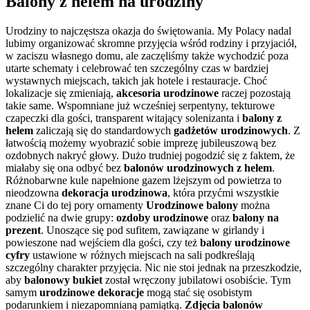
Balony z helem na urodziny
Urodziny to najczęstsza okazja do świętowania. My Polacy nadal
lubimy organizować skromne przyjęcia wśród rodziny i przyjaciół,
w zaciszu własnego domu, ale zaczęliśmy także wychodzić poza
utarte schematy i celebrować ten szczególny czas w bardziej
wystawnych miejscach, takich jak hotele i restauracje. Choć
lokalizacje się zmieniają,
akcesoria urodzinowe
raczej pozostają
takie same. Wspomniane już wcześniej serpentyny, tekturowe
czapeczki dla gości, transparent witający solenizanta i
balony z
helem
zaliczają się do standardowych
gadżetów urodzinowych
. Z
łatwością możemy wyobrazić sobie imprezę jubileuszową bez
ozdobnych nakryć głowy. Dużo trudniej pogodzić się z faktem, że
miałaby się ona odbyć bez
balonów urodzinowych z helem
.
Różnobarwne kule napełnione gazem lżejszym od powietrza to
nieodzowna
dekoracja urodzinowa
, która przyćmi wszystkie
znane Ci do tej pory ornamenty
Urodzinowe balony
można
podzielić na dwie grupy:
ozdoby urodzinowe
oraz
balony na
prezent
. Unoszące się pod sufitem, zawiązane w girlandy i
powieszone nad wejściem dla gości, czy też
balony urodzinowe
cyfry
ustawione w różnych miejscach na sali podkreślają
szczególny charakter przyjęcia. Nic nie stoi jednak na przeszkodzie,
aby
balonowy bukiet
został wręczony jubilatowi osobiście. Tym
samym
urodzinowe dekoracje
mogą stać się osobistym
podarunkiem i niezapomnianą pamiątką.
Zdjęcia balonów