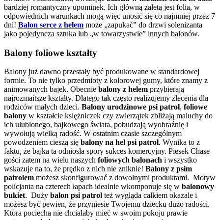
bardziej romantyczny upominek. Ich główną zaletą jest folia, w
odpowiednich warunkach mogą więc unosić się co najmniej przez 7
dni!
Balon serce z helem
może „zapukać” do drzwi solenizanta
jako pojedyncza sztuka lub „w towarzystwie” innych balonów.
Balony foliowe kształty
Balony już dawno przestały być produkowane w standardowej
formie. To nie tylko przedmioty z kolorowej gumy, które znamy z
animowanych bajek. Obecnie
balony z helem
przybierają
najrozmaitsze kształty. Dlatego tak często realizujemy zlecenia dla
rodziców małych dzieci.
Balony urodzinowe psi patrol
,
foliowe
balony
w kształcie księżniczek czy zwierzątek zbliżają maluchy do
ich ulubionego, bajkowego świata, pobudzają wyobraźnię i
wywołują wielką radość. W ostatnim czasie szczególnym
powodzeniem cieszą się
balony na hel psi patrol
. Wynika to z
faktu, że bajka ta odniosła spory sukces komercyjny. Piesek Chase
gości zatem na wielu naszych
foliowych balonach
i wszystko
wskazuje na to, że prędko z nich nie zniknie!
Balony z psim
patrolem
możesz skonfigurować z dowolnymi produktami. Motyw
policjanta na czterech łapach idealnie wkomponuje się w
balonowy
bukiet
. Duży
balon psi patrol
też wygląda całkiem okazale i
możesz być pewien, że przyniesie Twojemu dziecku dużo radości.
Która pociecha nie chciałaby mieć w swoim pokoju prawie