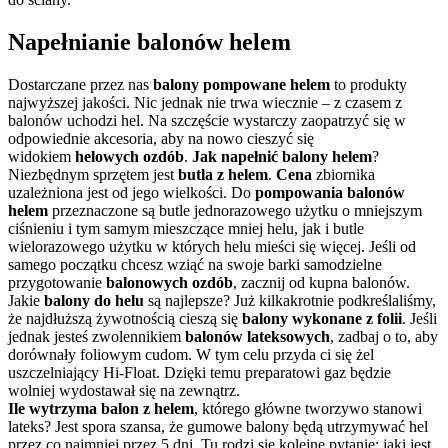
Napełnianie balonów helem
Dostarczane przez nas
balony
pompowane helem
to produkty
najwyższej jakości. Nic jednak nie trwa wiecznie – z czasem z
balonów uchodzi hel. Na szczęście wystarczy zaopatrzyć się w
odpowiednie akcesoria, aby na nowo cieszyć się
widokiem
helowych ozdób
.
Jak napełnić balony helem
?
Niezbędnym sprzętem jest
butla z helem
.
Cena
zbiornika
uzależniona jest od jego wielkości. Do
pompowania balonów
helem
przeznaczone są butle jednorazowego użytku o mniejszym
ciśnieniu i tym samym mieszczące mniej helu, jak i butle
wielorazowego użytku w których helu mieści się więcej. Jeśli od
samego początku chcesz wziąć na swoje barki samodzielne
przygotowanie
balonowych ozdób
, zacznij od kupna balonów.
Jakie
balony do helu
są najlepsze? Już kilkakrotnie podkreślaliśmy,
że najdłuższą żywotnością cieszą się
balony wykonane z folii
. Jeśli
jednak jesteś zwolennikiem
balonów lateksowych
, zadbaj o to, aby
dorównały foliowym cudom. W tym celu przyda ci się żel
uszczelniający Hi-Float. Dzięki temu preparatowi gaz będzie
wolniej wydostawał się na zewnątrz.
Ile wytrzyma balon z helem
, którego główne tworzywo stanowi
lateks? Jest spora szansa, że gumowe balony będą utrzymywać hel
przez co najmniej przez 5 dni. Tu rodzi się kolejne pytanie: jaki jest