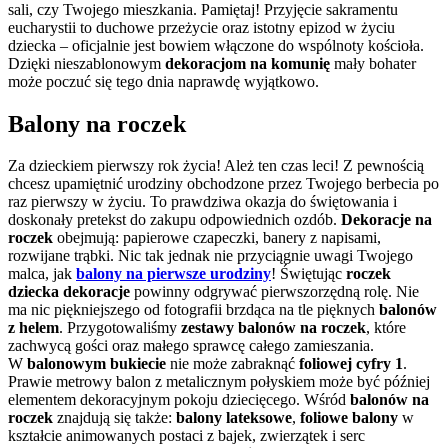
sali, czy Twojego mieszkania. Pamiętaj! Przyjęcie sakramentu
eucharystii to duchowe przeżycie oraz istotny epizod w życiu
dziecka – oficjalnie jest bowiem włączone do wspólnoty kościoła.
Dzięki nieszablonowym
dekoracjom na komunię
mały bohater
może poczuć się tego dnia naprawdę wyjątkowo.
Balony na roczek
Za dzieckiem pierwszy rok życia! Ależ ten czas leci! Z pewnością
chcesz upamiętnić urodziny obchodzone przez Twojego berbecia po
raz pierwszy w życiu. To prawdziwa okazja do świętowania i
doskonały pretekst do zakupu odpowiednich ozdób.
Dekoracje na
roczek
obejmują: papierowe czapeczki, banery z napisami,
rozwijane trąbki. Nic tak jednak nie przyciągnie uwagi Twojego
malca, jak
balony na pierwsze urodziny
! Świętując
roczek
dziecka dekoracje
powinny odgrywać pierwszorzędną rolę. Nie
ma nic piękniejszego od fotografii brzdąca na tle pięknych
balonów
z helem
. Przygotowaliśmy
zestawy balonów na roczek
, które
zachwycą gości oraz małego sprawcę całego zamieszania.
W
balonowym bukiecie
nie może zabraknąć
foliowej cyfry 1
.
Prawie metrowy balon z metalicznym połyskiem może być później
elementem dekoracyjnym pokoju dziecięcego. Wśród
balonów na
roczek
znajdują się także:
balony lateksowe
,
foliowe balony
w
kształcie animowanych postaci z bajek, zwierzątek i serc