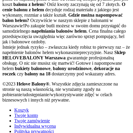
koszt
balonu z helem
? Otóż kwoty zaczynają się od 7 złotych.
O
cenie balonu z helem
decyduje rodzaj materiału z jakiego jest
wykonany, rozmiar a także kształt.
Gdzie można napompować
balon helem?
Oczywiście w naszym sklepie z balonami w
Warszawie!Po zakupie butli możesz w swoim domu przystąpić do
samodzielnego
napełniania balonów helem
. Cena finalna całego
przedsięwzięcia uwzględnia więc zarówno sprzęt pompujący, hel
jak i balonowe ozdoby.
Istnieje jednak ryzyko – zwłaszcza kiedy robisz to pierwszy raz – że
napełnienie balonów helem wykonasznieprecyzyjnie. Nasz
Sklep
HELOVEBALONY Warszawa
gwarantuje profesjonalną
obsługę. O nic nie musisz się martwić! Gotowe i napompowane
helem
bukiety balonowe
,
balony urodzinowe
,
dekoracje na
roczek
czy
balony na 18
dostarczymy pod wskazany adres.
©2023
Helove Balony®
. Wszystkie zdjęcia zamieszczone na
stronie są naszą własnością, nie wyrażamy zgody na
pobieranie/udostępnianie/wykorzystywanie zdjęć w celach
biznesowych i innych niż prywatne.
Koszyk
Twoje konto
Twoje zamówienie
Indywidualna wycena
Polityka prywatności