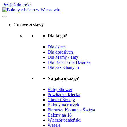
Przejdź do treści
Gotowe zestawy
Dla kogo?
Dla dzieci
Dla dorosłych
Dla Mamy / Taty
Dla Babci / dla Dziadka
Dla zakochanych
Na jaką okazję?
Baby Shower
Powitanie dziecka
Chrzest Święty
Balony na roczek
Pierwsza Komunia Święta
Balony na 18
Wieczór panieński
Wesele