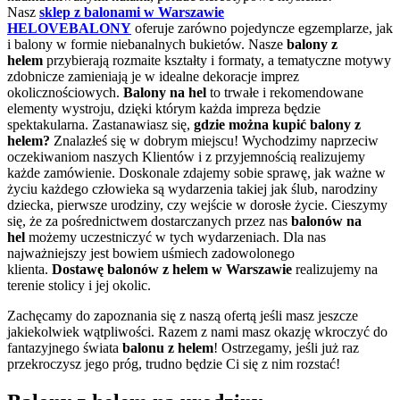
Nasz
sklep z balonami w Warszawie
HELOVEBALONY
oferuje zarówno pojedyncze egzemplarze, jak
i balony w formie niebanalnych bukietów. Nasze
balony z
helem
przybierają rozmaite kształty i formaty, a tematyczne motywy
zdobnicze zamieniają je w idealne dekoracje imprez
okolicznościowych.
Balony na hel
to trwałe i rekomendowane
elementy wystroju, dzięki którym każda impreza będzie
spektakularna. Zastanawiasz się,
gdzie można kupić balony z
helem?
Znalazłeś się w dobrym miejscu! Wychodzimy naprzeciw
oczekiwaniom naszych Klientów i z przyjemnością realizujemy
każde zamówienie. Doskonale zdajemy sobie sprawę, jak ważne w
życiu każdego człowieka są wydarzenia takiej jak ślub, narodziny
dziecka, pierwsze urodziny, czy wejście w dorosłe życie. Cieszymy
się, że za pośrednictwem dostarczanych przez nas
balonów na
hel
możemy uczestniczyć w tych wydarzeniach. Dla nas
najważniejszy jest bowiem uśmiech zadowolonego
klienta.
Dostawę balonów z helem w Warszawie
realizujemy na
terenie stolicy i jej okolic.
Zachęcamy do zapoznania się z naszą ofertą jeśli masz jeszcze
jakiekolwiek wątpliwości. Razem z nami masz okazję wkroczyć do
fantazyjnego świata
balonu z helem
! Ostrzegamy, jeśli już raz
przekroczysz jego próg, trudno będzie Ci się z nim rozstać!