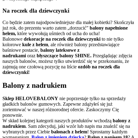
Na roczek dla dziewczynki
Co będzie zatem najodpowiedniejsze dla małej kobietki? Skończyła
już rok, do prezentu warto zatem „dorzucić”
balony napełnione
helem,
które wywołują uśmiech od ucha do ucha!
Balonowe
dekoracje na roczek dla dziewczynki
to nie tylko
kolorowe
kule z helem
, ale również balony przedstawiające
baśniowe postacie,
balony lateksowe z
nadrukami
oraz
błyszczące balony
SHINE.
Przeglądając zdjęcia
naszych balonów, możesz tylko utwierdzić się w przekonaniu, że
zajmują one czołową pozycję na liście
ozdób na roczek dla
dziewczynki!
Balony z nadrukiem
Sklep HELOVEBALONY
nie poprzestaje tylko na sprzedaży
gładkich balonów gumowych. Zapewne zdążyłeś się już
zorientować w naszej różnorodnej ofercie. Zaskoczymy Cię
ponownie.
W skład kolejnej kategorii naszych produktów wchodzą
balony z
nadrukiem
. Sam zdecyduj, jaki wzór lub napis ma znaleźć się na
wybranych przez Ciebie
balonach z helem
! Sprostamy każdym
wymaganiom.
Balon z imieniem dziecka
?
Balon z napisem 18
? A