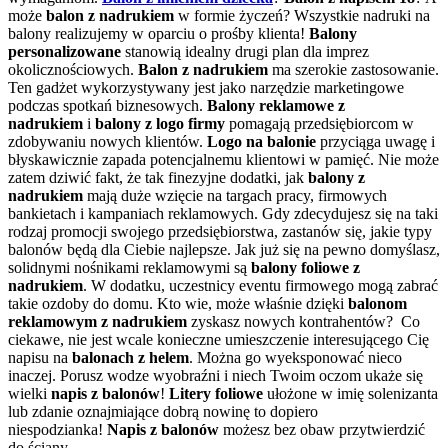
może
balon z nadrukiem
w formie życzeń? Wszystkie nadruki na
balony realizujemy w oparciu o prośby klienta!
Balony
personalizowane
stanowią idealny drugi plan dla imprez
okolicznościowych.
Balon
z nadrukiem
ma szerokie zastosowanie.
Ten gadżet wykorzystywany jest jako narzędzie marketingowe
podczas spotkań biznesowych.
Balony reklamowe z
nadrukiem
i
balony z logo firmy
pomagają przedsiębiorcom w
zdobywaniu nowych klientów.
Logo na balonie
przyciąga uwagę i
błyskawicznie zapada potencjalnemu klientowi w pamięć. Nie może
zatem dziwić fakt, że tak finezyjne dodatki, jak
balony z
nadrukiem
mają duże wzięcie na targach pracy, firmowych
bankietach i kampaniach reklamowych. Gdy zdecydujesz się na taki
rodzaj promocji swojego przedsiębiorstwa, zastanów się, jakie typy
balonów będą dla Ciebie najlepsze. Jak już się na pewno domyślasz,
solidnymi nośnikami reklamowymi są
balony foliowe z
nadrukiem
. W dodatku, uczestnicy eventu firmowego mogą zabrać
takie ozdoby do domu. Kto wie, może właśnie dzięki
balonom
reklamowym z nadrukiem
zyskasz nowych kontrahentów? Co
ciekawe, nie jest wcale konieczne umieszczenie interesującego Cię
napisu na
balonach z helem
. Można go wyeksponować nieco
inaczej. Porusz wodze wyobraźni i niech Twoim oczom ukaże się
wielki
napis z balonów
!
Litery foliowe
ułożone w imię solenizanta
lub zdanie oznajmiające dobrą nowinę to dopiero
niespodzianka!
Napis z balonów
możesz bez obaw przytwierdzić
do ściany.