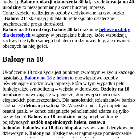
tradycją.
Balony z okazji ukończenia 30 lat,
czy
dekoracja na 40
urodziny
to niezapomniany akcent hucznej imprezy.
Coraz częściej realizujemy ozdoby dedykowane na tzw. oczko.
„
Balony 21
” skłaniają jubilata do refleksji: oto ostateczne
przekroczenie progu dorosłości.
Balony na 30 urodziny, balony 40 lat
oraz inne
helowe ozdoby
dla dorosłych
wiążemy w przepiękne bukiety, które wzbudzają
zachwyt nie tylko samego bohatera urodzinowej fety, ale również
obecnych na niej gości.
Balony na 18
Ukończenie 18 roku życia jest punktem zwrotnym w życiu każdego
nastolatka.
Balony na 18 z helem
to obowiązkowe ozdoby
uświetniające urodzinową imprezę, która w tym wypadku pełni
funkcję także symboliczną – wejścia w dorosłość.
Ozdoby na 18
urodziny
sprawdzają się w plenerze, domowej scenerii oraz
eleganckich pomieszczeniach. Dla nastoletnich solenizantów bardzo
istotna jest
dekoracja sali na 18
. Wszystko musi być dopięte na
ostatni guzik, w końcu osiągnięcie pełnoletniości zdarza się tylko
raz w życiu!
Balony na 18 urodziny
mogą przybrać formę
pojedynczych
ozdób napełnionych helem
,
zestawu
balonów
,
balonów na 18 dla chłopaka
czy wiązanki dedykowanej
dziewczynie.
Balony na 18stkę
nawet najmniejsze pomieszczenie