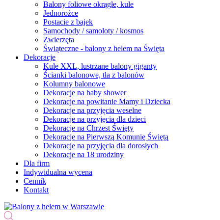
Balony foliowe okrągłe, kule
Jednorożce
Postacie z bajek
Samochody / samoloty / kosmos
Zwierzęta
Świąteczne - balony z helem na Święta
Dekoracje
Kule XXL, lustrzane balony giganty
Ścianki balonowe, tła z balonów
Kolumny balonowe
Dekoracje na baby shower
Dekoracje na powitanie Mamy i Dziecka
Dekoracje na przyjęcia weselne
Dekoracje na przyjęcia dla dzieci
Dekoracje na Chrzest Święty
Dekoracje na Pierwszą Komunię Świętą
Dekoracje na przyjęcia dla dorosłych
Dekoracje na 18 urodziny
Dla firm
Indywidualna wycena
Cennik
Kontakt