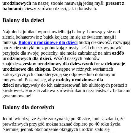
urodzinowych
na naszej stronie nasuwają jedną myśl:
prezent z
balonami
ucieszy zarówno dzieci, jak i dorosłych.
Balony dla dzieci
Najmłodsi jubilaci wprost uwielbiają balony. Unoszący się nad
ziemią bohaterowie z bajek kojarzą im się ze światem magii i
fantazji.
Balony urodzinowe dla dzieci
budzą ciekawość, rozwijają
poczucie estetyki
oraz pobudzają zmysły. Jeśli chcesz wyprawić
przyjęcie dla swojej pociechy, nie może zabraknąć na nim
ozdób
urodzinowych dla dzieci
. Wśród naszych balonów
znajdziesz
zestaw urodzinowy dla dziewczynki
oraz
dekoracje
urodzinowe dla chłopca.
Dostępne w różnych wariantach
kolorystycznych charakteryzują się odpowiednio dobranymi
motywami. Postaraj się, aby
ozdoby urodzinowe dla
dzieci
nawiązywały do ich zainteresowań lub ulubionych postaci z
kreskówek. Huczna zabawa z rówieśnikami i szaleństwa z balonami
gwarantowane!
Balony dla dorosłych
Jedni twierdzą, że życie zaczyna się po 30-stce, inni są zdania, że
prawdziwych przygód można zaznać dopiero po 40 roku życia.
Niemniej jednak obchodzenie okrągłych urodzin stało się