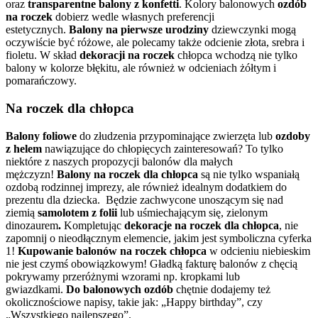
oraz
transparentne balony z konfetti
. Kolory balonowych
ozdób
na roczek
dobierz wedle własnych preferencji
estetycznych.
Balony na pierwsze urodziny
dziewczynki mogą
oczywiście być różowe, ale polecamy także odcienie złota, srebra i
fioletu. W skład
dekoracji na roczek
chłopca wchodzą nie tylko
balony w kolorze błękitu, ale również w odcieniach żółtym i
pomarańczowy.
Na roczek dla chłopca
Balony foliowe
do złudzenia przypominające zwierzęta lub
ozdoby
z helem
nawiązujące do chłopięcych zainteresowań? To tylko
niektóre z naszych propozycji balonów dla małych
mężczyzn!
Balony na roczek dla chłopca
są nie tylko wspaniałą
ozdobą rodzinnej imprezy, ale również idealnym dodatkiem do
prezentu dla dziecka. Będzie zachwycone unoszącym się nad
ziemią
samolotem z folii
lub uśmiechającym się, zielonym
dinozaurem
.
Kompletując
dekoracje na roczek dla chłopca
,
nie
zapomnij o nieodłącznym elemencie, jakim jest symboliczna cyferka
1!
Kupowanie balonów na roczek chłopca
w odcieniu niebieskim
nie jest czymś obowiązkowym! Gładką fakturę balonów z chęcią
pokrywamy przeróżnymi wzorami np. kropkami lub
gwiazdkami.
Do balonowych ozdób
chętnie dodajemy też
okolicznościowe napisy, takie jak: „Happy birthday”, czy
„Wszystkiego najlepszego”.