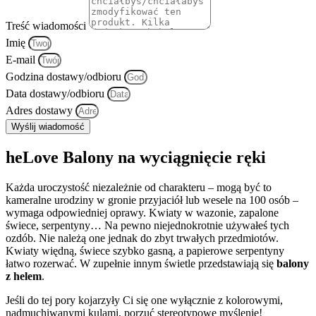
Treść wiadomości
Imię
E-mail
Godzina dostawy/odbioru
Data dostawy/odbioru
Adres dostawy
Wyślij wiadomość
heLove Balony na wyciągnięcie ręki
Każda uroczystość niezależnie od charakteru – mogą być to
kameralne urodziny w gronie przyjaciół lub wesele na 100 osób –
wymaga odpowiedniej oprawy. Kwiaty w wazonie, zapalone
świece, serpentyny… Na pewno niejednokrotnie używałeś tych
ozdób. Nie należą one jednak do zbyt trwałych przedmiotów.
Kwiaty więdną, świece szybko gasną, a papierowe serpentyny
łatwo rozerwać. W zupełnie innym świetle przedstawiają się
balony
z helem
.
Jeśli do tej pory kojarzyły Ci się one wyłącznie z kolorowymi,
nadmuchiwanymi kulami, porzuć stereotypowe myślenie!