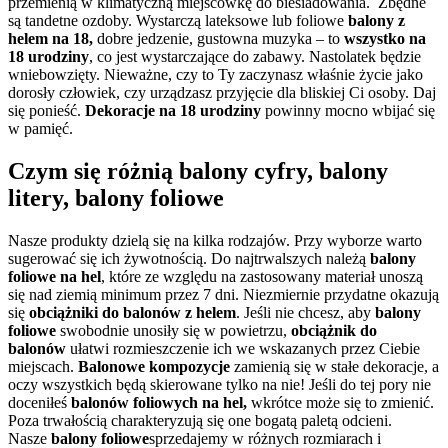
przemienią w klimatyczną miejscówkę do biesiadowania. Zbędne
są tandetne ozdoby. Wystarczą lateksowe lub foliowe
balony z
helem na 18,
dobre jedzenie, gustowna muzyka – to
wszystko na
18 urodziny
, co jest wystarczające do zabawy. Nastolatek będzie
wniebowzięty. Nieważne, czy to Ty zaczynasz właśnie życie jako
dorosły człowiek, czy urządzasz przyjęcie dla bliskiej Ci osoby. Daj
się ponieść.
Dekoracje na 18 urodziny
powinny mocno wbijać się
w pamięć.
Czym się różnią balony cyfry, balony
litery, balony foliowe
Nasze produkty dzielą się na kilka rodzajów. Przy wyborze warto
sugerować się ich żywotnością. Do najtrwalszych należą
balony
foliowe na hel
, które ze względu na zastosowany materiał unoszą
się nad ziemią minimum przez 7 dni. Niezmiernie przydatne okazują
się
obciążniki do balonów z helem
. Jeśli nie chcesz, aby
balony
foliowe
swobodnie unosiły się w powietrzu,
obciążnik do
balonów
ułatwi rozmieszczenie ich we wskazanych przez Ciebie
miejscach.
Balonowe kompozycje
zamienią się w stałe dekoracje, a
oczy wszystkich będą skierowane tylko na nie! Jeśli do tej pory nie
doceniłeś
balonów foliowych na hel,
wkrótce może się to zmienić.
Poza trwałością charakteryzują się one bogatą paletą odcieni.
Nasze
balony foliowe
sprzedajemy w różnych rozmiarach i