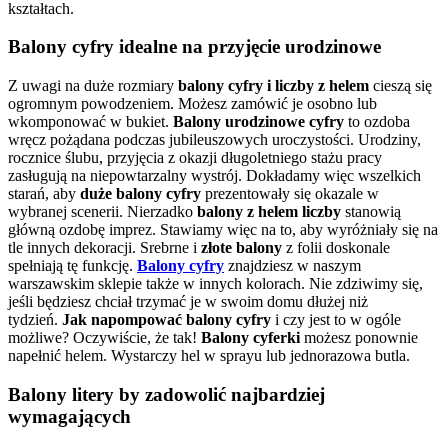
kształtach.
Balony cyfry idealne na przyjęcie urodzinowe
Z uwagi na duże rozmiary
balony cyfry i liczby z helem
cieszą się
ogromnym powodzeniem. Możesz zamówić je osobno lub
wkomponować w bukiet.
Balony urodzinowe cyfry
to ozdoba
wręcz pożądana podczas jubileuszowych uroczystości. Urodziny,
rocznice ślubu, przyjęcia z okazji długoletniego stażu pracy
zasługują na niepowtarzalny wystrój. Dokładamy więc wszelkich
starań, aby
duże balony cyfry
prezentowały się okazale w
wybranej scenerii. Nierzadko
balony z helem liczby
stanowią
główną ozdobę imprez. Stawiamy więc na to, aby wyróżniały się na
tle innych dekoracji. Srebrne i
złote balony
z folii doskonale
spełniają tę funkcję.
Balony cyfry
znajdziesz w naszym
warszawskim sklepie także w innych kolorach. Nie zdziwimy się,
jeśli będziesz chciał trzymać je w swoim domu dłużej niż
tydzień.
Jak napompować balony cyfry
i czy jest to w ogóle
możliwe? Oczywiście, że tak!
Balony cyferki
możesz ponownie
napełnić helem. Wystarczy hel w sprayu lub jednorazowa butla.
Balony litery by zadowolić najbardziej
wymagających