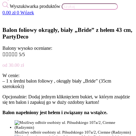
Wyszukiwarka produktów
0.00
zł
0
Wózek
Balon foliowy okrągły, biały „Bride” z helem 43 cm,
PartyDeco
Balony wysoko oceniane:





5/5
od
30.00
zł
W cenie:
– 1 x średni balon foliowy , okrągły biały „Bride” (35cm
szerokości)
Opcjonalnie: Dodaj jednym kliknięciem bukiet, w którym znajdzie
się ten balon i zapakuj go w duży ozdobny karton!
Balon napełniony jest helem i związany na wstążce.
Możliwy odbiór osobisty ul. Piłsudskiego 107a/2, Ciemne (Radzymin)