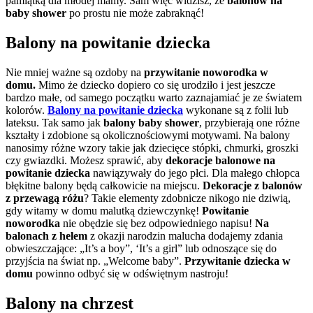
pamiątką dla młodej mamy. Sam więc widzisz, że
balonów na
baby shower
po prostu nie może zabraknąć!
Balony na powitanie dziecka
Nie mniej ważne są ozdoby na
przywitanie noworodka w
domu.
Mimo że dziecko dopiero co się urodziło i jest jeszcze
bardzo małe, od samego początku warto zaznajamiać je ze światem
kolorów.
Balony na powitanie dziecka
wykonane są z folii lub
lateksu. Tak samo jak
balony baby shower
, przybierają one różne
kształty i zdobione są okolicznościowymi motywami. Na balony
nanosimy różne wzory takie jak dziecięce stópki, chmurki, groszki
czy gwiazdki. Możesz sprawić,
aby
dekoracje balonowe na
powitanie dziecka
nawiązywały do jego płci. Dla małego chłopca
błękitne balony będą całkowicie na miejscu.
Dekoracje z balonów
z przewagą różu
? Takie elementy zdobnicze nikogo nie dziwią,
gdy witamy w domu malutką dziewczynkę!
Powitanie
noworodka
nie obędzie się bez odpowiedniego napisu!
Na
balonach z helem
z okazji narodzin malucha dodajemy zdania
obwieszczające: „It’s a boy”, ‘It’s a girl” lub odnoszące się do
przyjścia na świat np. „Welcome baby”.
Przywitanie dziecka w
domu
powinno odbyć się w odświętnym nastroju!
Balony na chrzest