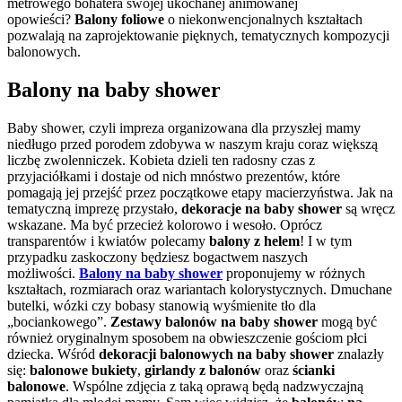
metrowego bohatera swojej ukochanej animowanej
opowieści?
Balony foliowe
o niekonwencjonalnych kształtach
pozwalają na zaprojektowanie pięknych, tematycznych kompozycji
balonowych.
Balony na baby shower
Baby shower, czyli impreza organizowana dla przyszłej mamy
niedługo przed porodem zdobywa w naszym kraju coraz większą
liczbę zwolenniczek. Kobieta dzieli ten radosny czas z
przyjaciółkami i dostaje od nich mnóstwo prezentów, które
pomagają jej przejść przez początkowe etapy macierzyństwa. Jak na
tematyczną imprezę przystało,
dekoracje na baby shower
są wręcz
wskazane. Ma być przecież kolorowo i wesoło. Oprócz
transparentów i kwiatów polecamy
balony z helem
! I w tym
przypadku zaskoczony będziesz bogactwem naszych
możliwości.
Balony na baby shower
proponujemy w różnych
kształtach, rozmiarach oraz wariantach kolorystycznych. Dmuchane
butelki, wózki czy bobasy stanowią wyśmienite tło dla
„bociankowego”.
Zestawy balonów na baby shower
mogą być
również oryginalnym sposobem na obwieszczenie gościom płci
dziecka. Wśród
dekoracji balonowych na baby shower
znalazły
się:
balonowe bukiety
,
girlandy z balonów
oraz
ścianki
balonowe
. Wspólne zdjęcia z taką oprawą będą nadzwyczajną