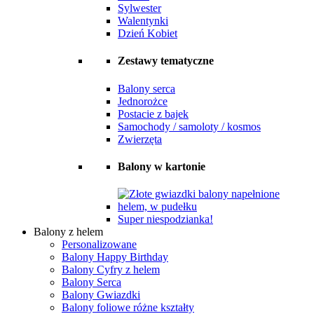
Sylwester
Walentynki
Dzień Kobiet
Zestawy tematyczne
Balony serca
Jednorożce
Postacie z bajek
Samochody / samoloty / kosmos
Zwierzęta
Balony w kartonie
Super niespodzianka!
Balony z helem
Personalizowane
Balony Happy Birthday
Balony Cyfry z helem
Balony Serca
Balony Gwiazdki
Balony foliowe różne kształty