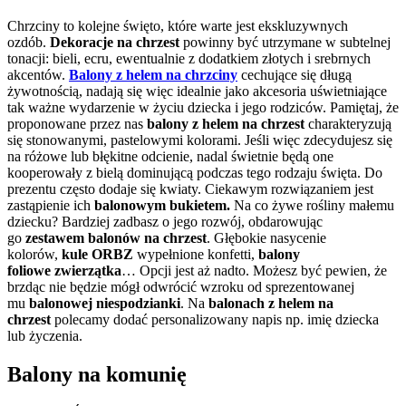
Chrzciny to kolejne święto, które warte jest ekskluzywnych
ozdób.
Dekoracje na chrzest
powinny być utrzymane w subtelnej
tonacji: bieli, ecru, ewentualnie z dodatkiem złotych i srebrnych
akcentów.
Balony z helem na chrzciny
cechujące się długą
żywotnością, nadają się więc idealnie jako akcesoria uświetniające
tak ważne wydarzenie w życiu dziecka i jego rodziców. Pamiętaj, że
proponowane przez nas
balony z helem na chrzest
charakteryzują
się stonowanymi, pastelowymi kolorami. Jeśli więc zdecydujesz się
na różowe lub błękitne odcienie, nadal świetnie będą one
kooperowały z bielą dominującą podczas tego rodzaju święta. Do
prezentu często dodaje się kwiaty. Ciekawym rozwiązaniem jest
zastąpienie ich
balonowym bukietem.
Na co żywe rośliny małemu
dziecku? Bardziej zadbasz o jego rozwój, obdarowując
go
zestawem balonów na chrzest
. Głębokie nasycenie
kolorów,
kule ORBZ
wypełnione konfetti,
balony
foliowe
zwierzątka
… Opcji jest aż nadto. Możesz być pewien, że
brzdąc nie będzie mógł odwrócić wzroku od sprezentowanej
mu
balonowej niespodzianki
. Na
balonach z helem na
chrzest
polecamy dodać personalizowany napis np. imię dziecka
lub życzenia.
Balony na komunię