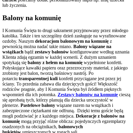
lub życzenia.
Balony na komunię
I Komunia Święta to drugi sakrament przyjmowany przez młodego
katolika. Także i ten szczególny dzień zasługuje na wyrafinowane
ozdoby. Naszym
dekoracjom balonowym na komunię
z
pewnością można nadać takie miano.
Balony wiązane na
wstążkach
bądź
zestawy balonów
konfigurowane według uznania
Klienta zdają egzamin w każdej scenerii. Z dużym uznaniem
spotykają się
balony z helem na komunię
wypełnione konfetti.
Połyskujące kawałki papieru oraz przezroczysty materiał, z jakiego
zrobiony jest balon, tworzą baśniowy nastrój. Po
potarciu
transparentnej kuli
konfetti przyciągane jest przez jej
ściany. To przednia zabawa dla dziecięcych gości! Większość
rodziców pragnie, aby I Komunia Święta był źródłem pięknych
wspomnień dla ich potomka.
Zestawy balonów na komunię
cieszą
się aprobatą tych, którzy planują dla dziecka uroczystość w
plenerze.
Pastelowe balony
wiązane razem na wstążkach i
zabezpieczone ciężarkami nie odfruną. Dzięki temu goście będą
mogli podziwiać je z każdego miejsca.
Dekoracje z balonów na
komunię
mogą przyjąć różne oblicza: pojedynczych egzemplarzy
osadzonych na obciążnikach,
balonowych
bukietów
umieszczonych w rogach sali