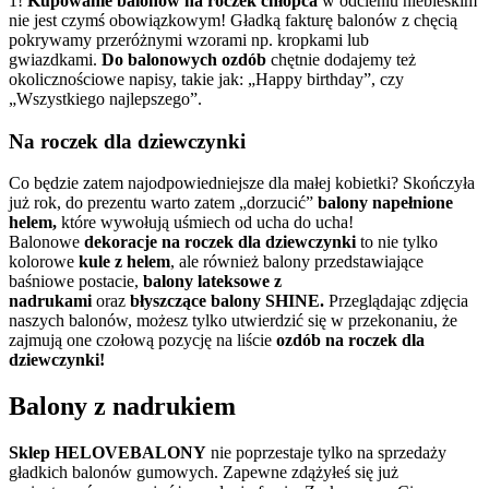
1!
Kupowanie balonów na roczek chłopca
w odcieniu niebieskim
nie jest czymś obowiązkowym! Gładką fakturę balonów z chęcią
pokrywamy przeróżnymi wzorami np. kropkami lub
gwiazdkami.
Do balonowych ozdób
chętnie dodajemy też
okolicznościowe napisy, takie jak: „Happy birthday”, czy
„Wszystkiego najlepszego”.
Na roczek dla dziewczynki
Co będzie zatem najodpowiedniejsze dla małej kobietki? Skończyła
już rok, do prezentu warto zatem „dorzucić”
balony napełnione
helem,
które wywołują uśmiech od ucha do ucha!
Balonowe
dekoracje na roczek dla dziewczynki
to nie tylko
kolorowe
kule z helem
, ale również balony przedstawiające
baśniowe postacie,
balony lateksowe z
nadrukami
oraz
błyszczące balony
SHINE.
Przeglądając zdjęcia
naszych balonów, możesz tylko utwierdzić się w przekonaniu, że
zajmują one czołową pozycję na liście
ozdób na roczek dla
dziewczynki!
Balony z nadrukiem
Sklep HELOVEBALONY
nie poprzestaje tylko na sprzedaży
gładkich balonów gumowych. Zapewne zdążyłeś się już