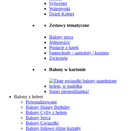
Sylwester
Walentynki
Dzień Kobiet
Zestawy tematyczne
Balony serca
Jednorożce
Postacie z bajek
Samochody / samoloty / kosmos
Zwierzęta
Balony w kartonie
Super niespodzianka!
Balony z helem
Personalizowane
Balony Happy Birthday
Balony Cyfry z helem
Balony Serca
Balony Gwiazdki
Balony foliowe różne kształty