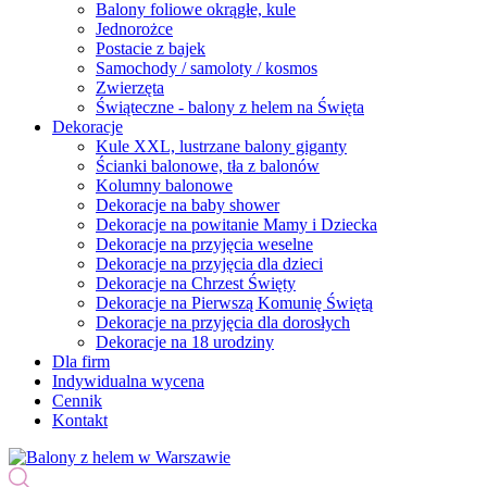
Balony foliowe okrągłe, kule
Jednorożce
Postacie z bajek
Samochody / samoloty / kosmos
Zwierzęta
Świąteczne - balony z helem na Święta
Dekoracje
Kule XXL, lustrzane balony giganty
Ścianki balonowe, tła z balonów
Kolumny balonowe
Dekoracje na baby shower
Dekoracje na powitanie Mamy i Dziecka
Dekoracje na przyjęcia weselne
Dekoracje na przyjęcia dla dzieci
Dekoracje na Chrzest Święty
Dekoracje na Pierwszą Komunię Świętą
Dekoracje na przyjęcia dla dorosłych
Dekoracje na 18 urodziny
Dla firm
Indywidualna wycena
Cennik
Kontakt