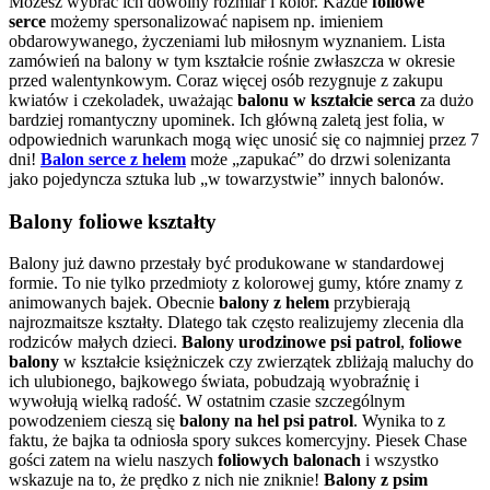
Możesz wybrać ich dowolny rozmiar i kolor. Każde
foliowe
serce
możemy spersonalizować napisem np. imieniem
obdarowywanego, życzeniami lub miłosnym wyznaniem. Lista
zamówień na balony w tym kształcie rośnie zwłaszcza w okresie
przed walentynkowym. Coraz więcej osób rezygnuje z zakupu
kwiatów i czekoladek, uważając
balonu w kształcie serca
za dużo
bardziej romantyczny upominek. Ich główną zaletą jest folia, w
odpowiednich warunkach mogą więc unosić się co najmniej przez 7
dni!
Balon serce z helem
może „zapukać” do drzwi solenizanta
jako pojedyncza sztuka lub „w towarzystwie” innych balonów.
Balony foliowe kształty
Balony już dawno przestały być produkowane w standardowej
formie. To nie tylko przedmioty z kolorowej gumy, które znamy z
animowanych bajek. Obecnie
balony z helem
przybierają
najrozmaitsze kształty. Dlatego tak często realizujemy zlecenia dla
rodziców małych dzieci.
Balony urodzinowe psi patrol
,
foliowe
balony
w kształcie księżniczek czy zwierzątek zbliżają maluchy do
ich ulubionego, bajkowego świata, pobudzają wyobraźnię i
wywołują wielką radość. W ostatnim czasie szczególnym
powodzeniem cieszą się
balony na hel psi patrol
. Wynika to z
faktu, że bajka ta odniosła spory sukces komercyjny. Piesek Chase
gości zatem na wielu naszych
foliowych balonach
i wszystko
wskazuje na to, że prędko z nich nie zniknie!
Balony z psim