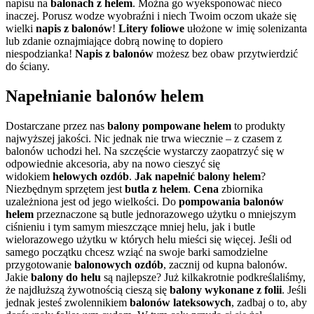
napisu na
balonach z helem
. Można go wyeksponować nieco
inaczej. Porusz wodze wyobraźni i niech Twoim oczom ukaże się
wielki
napis z balonów
!
Litery foliowe
ułożone w imię solenizanta
lub zdanie oznajmiające dobrą nowinę to dopiero
niespodzianka!
Napis z balonów
możesz bez obaw przytwierdzić
do ściany.
Napełnianie balonów helem
Dostarczane przez nas
balony
pompowane helem
to produkty
najwyższej jakości. Nic jednak nie trwa wiecznie – z czasem z
balonów uchodzi hel. Na szczęście wystarczy zaopatrzyć się w
odpowiednie akcesoria, aby na nowo cieszyć się
widokiem
helowych ozdób
.
Jak napełnić balony helem
?
Niezbędnym sprzętem jest
butla z helem
.
Cena
zbiornika
uzależniona jest od jego wielkości. Do
pompowania balonów
helem
przeznaczone są butle jednorazowego użytku o mniejszym
ciśnieniu i tym samym mieszczące mniej helu, jak i butle
wielorazowego użytku w których helu mieści się więcej. Jeśli od
samego początku chcesz wziąć na swoje barki samodzielne
przygotowanie
balonowych ozdób
, zacznij od kupna balonów.
Jakie
balony do helu
są najlepsze? Już kilkakrotnie podkreślaliśmy,
że najdłuższą żywotnością cieszą się
balony wykonane z folii
. Jeśli
jednak jesteś zwolennikiem
balonów lateksowych
, zadbaj o to, aby