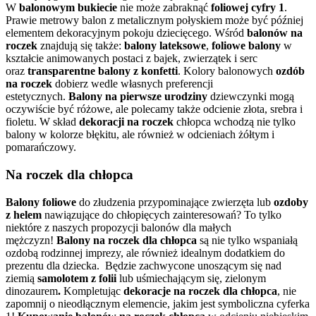
W
balonowym bukiecie
nie może zabraknąć
foliowej cyfry 1
.
Prawie metrowy balon z metalicznym połyskiem może być później
elementem dekoracyjnym pokoju dziecięcego. Wśród
balonów na
roczek
znajdują się także:
balony lateksowe
,
foliowe balony
w
kształcie animowanych postaci z bajek, zwierzątek i serc
oraz
transparentne balony z konfetti
. Kolory balonowych
ozdób
na roczek
dobierz wedle własnych preferencji
estetycznych.
Balony na pierwsze urodziny
dziewczynki mogą
oczywiście być różowe, ale polecamy także odcienie złota, srebra i
fioletu. W skład
dekoracji na roczek
chłopca wchodzą nie tylko
balony w kolorze błękitu, ale również w odcieniach żółtym i
pomarańczowy.
Na roczek dla chłopca
Balony foliowe
do złudzenia przypominające zwierzęta lub
ozdoby
z helem
nawiązujące do chłopięcych zainteresowań? To tylko
niektóre z naszych propozycji balonów dla małych
mężczyzn!
Balony na roczek dla chłopca
są nie tylko wspaniałą
ozdobą rodzinnej imprezy, ale również idealnym dodatkiem do
prezentu dla dziecka. Będzie zachwycone unoszącym się nad
ziemią
samolotem z folii
lub uśmiechającym się, zielonym
dinozaurem
.
Kompletując
dekoracje na roczek dla chłopca
,
nie
zapomnij o nieodłącznym elemencie, jakim jest symboliczna cyferka