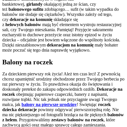
bankietowej,
girlandy
okalającej jedną ze ścian, czy
też
balonowego sufitu
zdobiącego… sufit (w takim wypadku do
balonów nie dodaje się ciężarków). Wszystko zależy od tego,
czy
dekoracje na komunię
składające się
z
helowych
balonów
mają być elementem wystroju restauracyjnej
sali, czy Twojego mieszkania. Pamiętaj! Przyjęcie sakramentu
eucharystii to duchowe przeżycie oraz istotny epizod w życiu
dziecka – oficjalnie jest bowiem włączone do wspólnoty kościoła.
Dzięki nieszablonowym
dekoracjom na komunię
mały bohater
może poczuć się tego dnia naprawdę wyjątkowo.
Balony na roczek
Za dzieckiem pierwszy rok życia! Ależ ten czas leci! Z pewnością
chcesz upamiętnić urodziny obchodzone przez Twojego berbecia po
raz pierwszy w życiu. To prawdziwa okazja do świętowania i
doskonały pretekst do zakupu odpowiednich ozdób.
Dekoracje na
roczek
obejmują: papierowe czapeczki, banery z napisami,
rozwijane trąbki. Nic tak jednak nie przyciągnie uwagi Twojego
malca, jak
balony na pierwsze urodziny
! Świętując
roczek
dziecka dekoracje
powinny odgrywać pierwszorzędną rolę. Nie
ma nic piękniejszego od fotografii brzdąca na tle pięknych
balonów
z helem
. Przygotowaliśmy
zestawy balonów na roczek
, które
zachwycą gości oraz małego sprawcę całego zamieszania.