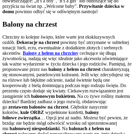
obwieszczające: „It’s a boy”, ‘It’s a girl” lub odnoszące się do
przyjścia na świat np. „Welcome baby”.
Przywitanie dziecka w
domu
powinno odbyć się w odświętnym nastroju!
Balony na chrzest
Chrzciny to kolejne święto, które warte jest ekskluzywnych
ozdób.
Dekoracje na chrzest
powinny być utrzymane w subtelnej
tonacji: bieli, ecru, ewentualnie z dodatkiem złotych i srebrnych
akcentów.
Balony z helem na chrzciny
cechujące się długą
żywotnością, nadają się więc idealnie jako akcesoria uświetniające
tak ważne wydarzenie w życiu dziecka i jego rodziców. Pamiętaj, że
proponowane przez nas
balony z helem na chrzest
charakteryzują
się stonowanymi, pastelowymi kolorami. Jeśli więc zdecydujesz się
na różowe lub błękitne odcienie, nadal świetnie będą one
kooperowały z bielą dominującą podczas tego rodzaju święta. Do
prezentu często dodaje się kwiaty. Ciekawym rozwiązaniem jest
zastąpienie ich
balonowym bukietem.
Na co żywe rośliny małemu
dziecku? Bardziej zadbasz o jego rozwój, obdarowując
go
zestawem balonów na chrzest
. Głębokie nasycenie
kolorów,
kule ORBZ
wypełnione konfetti,
balony
foliowe
zwierzątka
… Opcji jest aż nadto. Możesz być pewien, że
brzdąc nie będzie mógł odwrócić wzroku od sprezentowanej
mu
balonowej niespodzianki
. Na
balonach z helem na
chrzest
polecamy dodać personalizowany napis np. imię dziecka