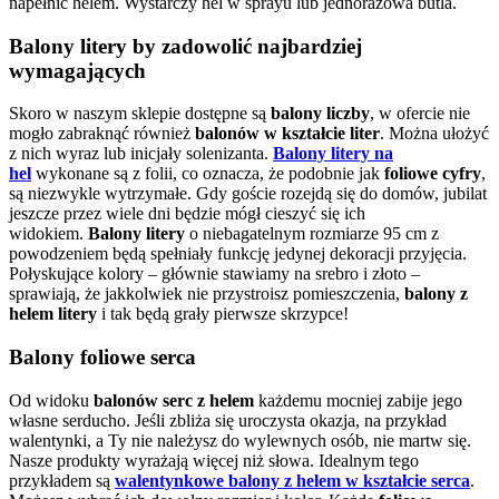
napełnić helem. Wystarczy hel w sprayu lub jednorazowa butla.
Balony litery by zadowolić najbardziej
wymagających
Skoro w naszym sklepie dostępne są
balony liczby
, w ofercie nie
mogło zabraknąć również
balonów w kształcie liter
. Można ułożyć
z nich wyraz lub inicjały solenizanta.
Balony litery na
hel
wykonane są z folii, co oznacza, że podobnie jak
foliowe cyfry
,
są niezwykle wytrzymałe. Gdy goście rozejdą się do domów, jubilat
jeszcze przez wiele dni będzie mógł cieszyć się ich
widokiem.
Balony litery
o niebagatelnym rozmiarze 95 cm z
powodzeniem będą spełniały funkcję jedynej dekoracji przyjęcia.
Połyskujące kolory – głównie stawiamy na srebro i złoto –
sprawiają, że jakkolwiek nie przystroisz pomieszczenia,
balony z
helem litery
i tak będą grały pierwsze skrzypce!
Balony foliowe serca
Od widoku
balonów serc z helem
każdemu mocniej zabije jego
własne serducho. Jeśli zbliża się uroczysta okazja, na przykład
walentynki, a Ty nie należysz do wylewnych osób, nie martw się.
Nasze produkty wyrażają więcej niż słowa. Idealnym tego
przykładem są
walentynkowe balony z helem w kształcie serca
.