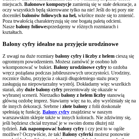
miejscach.
Balonowe kompozycje
zamienią się w stałe dekoracje, a
oczy wszystkich będą skierowane tylko na nie! Jeśli do tej pory nie
doceniłeś
balonów foliowych na hel,
wkrótce może się to zmienić.
Poza trwałością charakteryzują się one bogatą paletą odcieni.
Nasze
balony foliowe
sprzedajemy w różnych rozmiarach i
kształtach.
Balony cyfry idealne na przyjęcie urodzinowe
Z uwagi na duże rozmiary
balony cyfry i liczby z helem
cieszą się
ogromnym powodzeniem. Możesz zamówić je osobno lub
wkomponować w bukiet.
Balony urodzinowe cyfry
to ozdoba
wręcz pożądana podczas jubileuszowych uroczystości. Urodziny,
rocznice ślubu, przyjęcia z okazji długoletniego stażu pracy
zasługują na niepowtarzalny wystrój. Dokładamy więc wszelkich
starań, aby
duże balony cyfry
prezentowały się okazale w
wybranej scenerii. Nierzadko
balony z helem liczby
stanowią
główną ozdobę imprez. Stawiamy więc na to, aby wyróżniały się na
tle innych dekoracji. Srebrne i
złote balony
z folii doskonale
spełniają tę funkcję.
Balony cyfry
znajdziesz w naszym
warszawskim sklepie także w innych kolorach. Nie zdziwimy się,
jeśli będziesz chciał trzymać je w swoim domu dłużej niż
tydzień.
Jak napompować balony cyfry
i czy jest to w ogóle
możliwe? Oczywiście, że tak!
Balony cyferki
możesz ponownie