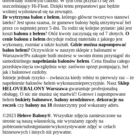
dorównały foliowym cudom. W tym celu przyda ci się żel
uszczelniający Hi-Float. Dzięki temu preparatowi gaz będzie
wolniej wydostawał się na zewnątrz.
Ile wytrzyma balon z helem
, którego główne tworzywo stanowi
lateks? Jest spora szansa, że gumowe balony będą utrzymywać hel
przez co najmniej przez 5 dni. Tu rodzi się kolejne pytanie: jaki jest
koszt
balonu z helem
? Otóż kwoty zaczynają się od 7 złotych.
O
cenie balonu z helem
decyduje rodzaj materiału z jakiego jest
wykonany, rozmiar a także kształt.
Gdzie można napompować
balon helem?
Oczywiście w naszym sklepie z balonami w
Warszawie!Po zakupie butli możesz w swoim domu przystąpić do
samodzielnego
napełniania balonów helem
. Cena finalna całego
przedsięwzięcia uwzględnia więc zarówno sprzęt pompujący, hel
jak i balonowe ozdoby.
Istnieje jednak ryzyko – zwłaszcza kiedy robisz to pierwszy raz – że
napełnienie balonów helem wykonasznieprecyzyjnie. Nasz
Sklep
HELOVEBALONY Warszawa
gwarantuje profesjonalną
obsługę. O nic nie musisz się martwić! Gotowe i napompowane
helem
bukiety balonowe
,
balony urodzinowe
,
dekoracje na
roczek
czy
balony na 18
dostarczymy pod wskazany adres.
©2023
Helove Balony®
. Wszystkie zdjęcia zamieszczone na
stronie są naszą własnością, nie wyrażamy zgody na
pobieranie/udostępnianie/wykorzystywanie zdjęć w celach
biznesowych i innych niż prywatne.