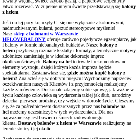
Kwiaty więdną, świece szybko gasną, a papierowe serpentyny
łatwo rozerwać. W zupełnie innym świetle przedstawiają się
balony
z helem
.
Jeśli do tej pory kojarzyły Ci się one wyłącznie z kolorowymi,
nadmuchiwanymi kulami, porzuć stereotypowe myślenie!
Nasz
sklep z balonami w Warszawie
HELOVEBALONY
oferuje zarówno pojedyncze egzemplarze, jak
i balony w formie niebanalnych bukietów. Nasze
balony z
helem
przybierają rozmaite kształty i formaty, a tematyczne motywy
zdobnicze zamieniają je w idealne dekoracje imprez
okolicznościowych.
Balony na hel
to trwałe i rekomendowane
elementy wystroju, dzięki którym każda impreza będzie
spektakularna. Zastanawiasz się,
gdzie można kupić balony z
helem?
Znalazłeś się w dobrym miejscu! Wychodzimy naprzeciw
oczekiwaniom naszych Klientów i z przyjemnością realizujemy
każde zamówienie. Doskonale zdajemy sobie sprawę, jak ważne w
życiu każdego człowieka są wydarzenia takiej jak ślub, narodziny
dziecka, pierwsze urodziny, czy wejście w dorosłe życie. Cieszymy
się, że za pośrednictwem dostarczanych przez nas
balonów na
hel
możemy uczestniczyć w tych wydarzeniach. Dla nas
najważniejszy jest bowiem uśmiech zadowolonego
klienta.
Dostawę balonów z helem w Warszawie
realizujemy na
terenie stolicy i jej okolic.