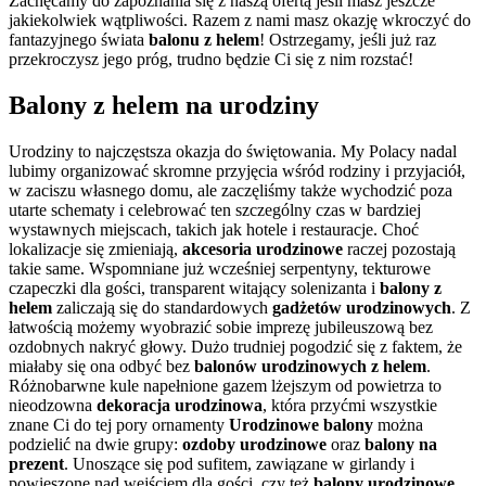
Zachęcamy do zapoznania się z naszą ofertą jeśli masz jeszcze
jakiekolwiek wątpliwości. Razem z nami masz okazję wkroczyć do
fantazyjnego świata
balonu z helem
! Ostrzegamy, jeśli już raz
przekroczysz jego próg, trudno będzie Ci się z nim rozstać!
Balony z helem na urodziny
Urodziny to najczęstsza okazja do świętowania. My Polacy nadal
lubimy organizować skromne przyjęcia wśród rodziny i przyjaciół,
w zaciszu własnego domu, ale zaczęliśmy także wychodzić poza
utarte schematy i celebrować ten szczególny czas w bardziej
wystawnych miejscach, takich jak hotele i restauracje. Choć
lokalizacje się zmieniają,
akcesoria urodzinowe
raczej pozostają
takie same. Wspomniane już wcześniej serpentyny, tekturowe
czapeczki dla gości, transparent witający solenizanta i
balony z
helem
zaliczają się do standardowych
gadżetów urodzinowych
. Z
łatwością możemy wyobrazić sobie imprezę jubileuszową bez
ozdobnych nakryć głowy. Dużo trudniej pogodzić się z faktem, że
miałaby się ona odbyć bez
balonów urodzinowych z helem
.
Różnobarwne kule napełnione gazem lżejszym od powietrza to
nieodzowna
dekoracja urodzinowa
, która przyćmi wszystkie
znane Ci do tej pory ornamenty
Urodzinowe balony
można
podzielić na dwie grupy:
ozdoby urodzinowe
oraz
balony na
prezent
. Unoszące się pod sufitem, zawiązane w girlandy i
powieszone nad wejściem dla gości, czy też
balony urodzinowe