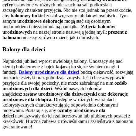
cyfry
ustawione w różnych miejscach na sali podkreślają
szczególny charakter przyjęcia. Nic nie stoi jednak na przeszkodzie,
aby
balonowy bukiet
został wręczony jubilatowi osobiście. Tym
samym
urodzinowe dekoracje
mogą stać się osobistym
podarunkiem i niezapomnianą pamiątką.
Zdjęcia balonów
urodzinowych
na naszej stronie nasuwają jedną myśl:
prezent z
balonami
ucieszy zarówno dzieci, jak i dorosłych.
Balony dla dzieci
Najmłodsi jubilaci wprost uwielbiają balony. Unoszący się nad
ziemią bohaterowie z bajek kojarzą im się ze światem magii i
fantazji.
Balony urodzinowe dla dzieci
budzą ciekawość, rozwijają
poczucie estetyki
oraz pobudzają zmysły. Jeśli chcesz wyprawić
przyjęcie dla swojej pociechy, nie może zabraknąć na nim
ozdób
urodzinowych dla dzieci
. Wśród naszych balonów
znajdziesz
zestaw urodzinowy dla dziewczynki
oraz
dekoracje
urodzinowe dla chłopca.
Dostępne w różnych wariantach
kolorystycznych charakteryzują się odpowiednio dobranymi
motywami. Postaraj się, aby
ozdoby urodzinowe dla
dzieci
nawiązywały do ich zainteresowań lub ulubionych postaci z
kreskówek. Huczna zabawa z rówieśnikami i szaleństwa z balonami
gwarantowane!