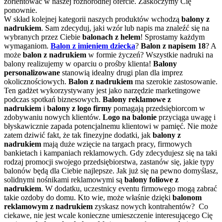
zorientować w naszej różnorodnej ofercie. Zaskoczymy Cię
ponownie.
W skład kolejnej kategorii naszych produktów wchodzą
balony z
nadrukiem
. Sam zdecyduj, jaki wzór lub napis ma znaleźć się na
wybranych przez Ciebie
balonach z helem
! Sprostamy każdym
wymaganiom.
Balon z imieniem dziecka
?
Balon z napisem 18
? A
może
balon z nadrukiem
w formie życzeń? Wszystkie nadruki na
balony realizujemy w oparciu o prośby klienta!
Balony
personalizowane
stanowią idealny drugi plan dla imprez
okolicznościowych.
Balon
z nadrukiem
ma szerokie zastosowanie.
Ten gadżet wykorzystywany jest jako narzędzie marketingowe
podczas spotkań biznesowych.
Balony reklamowe z
nadrukiem
i
balony z logo firmy
pomagają przedsiębiorcom w
zdobywaniu nowych klientów.
Logo na balonie
przyciąga uwagę i
błyskawicznie zapada potencjalnemu klientowi w pamięć. Nie może
zatem dziwić fakt, że tak finezyjne dodatki, jak
balony z
nadrukiem
mają duże wzięcie na targach pracy, firmowych
bankietach i kampaniach reklamowych. Gdy zdecydujesz się na taki
rodzaj promocji swojego przedsiębiorstwa, zastanów się, jakie typy
balonów będą dla Ciebie najlepsze. Jak już się na pewno domyślasz,
solidnymi nośnikami reklamowymi są
balony foliowe z
nadrukiem
. W dodatku, uczestnicy eventu firmowego mogą zabrać
takie ozdoby do domu. Kto wie, może właśnie dzięki
balonom
reklamowym z nadrukiem
zyskasz nowych kontrahentów? Co
ciekawe, nie jest wcale konieczne umieszczenie interesującego Cię