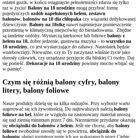
ostatni guzik, w końcu osiągnięcie pełnoletniości zdarza się tylko
raz w życiu!
Balony na 18 urodziny
mogą przybrać formę
pojedynczych
ozdób napełnionych helem
,
zestawu
balonów
,
balonów na 18 dla chłopaka
czy wiązanki dedykowanej
dziewczynie.
Balony na 18stkę
nawet najmniejsze pomieszczenie
przemienią w klimatyczną miejscówkę do biesiadowania. Zbędne
są tandetne ozdoby. Wystarczą lateksowe lub foliowe
balony z
helem na 18,
dobre jedzenie, gustowna muzyka – to
wszystko na
18 urodziny
, co jest wystarczające do zabawy. Nastolatek będzie
wniebowzięty. Nieważne, czy to Ty zaczynasz właśnie życie jako
dorosły człowiek, czy urządzasz przyjęcie dla bliskiej Ci osoby. Daj
się ponieść.
Dekoracje na 18 urodziny
powinny mocno wbijać się
w pamięć.
Czym się różnią balony cyfry, balony
litery, balony foliowe
Nasze produkty dzielą się na kilka rodzajów. Przy wyborze warto
sugerować się ich żywotnością. Do najtrwalszych należą
balony
foliowe na hel
, które ze względu na zastosowany materiał unoszą
się nad ziemią minimum przez 7 dni. Niezmiernie przydatne okazują
się
obciążniki do balonów z helem
. Jeśli nie chcesz, aby
balony
foliowe
swobodnie unosiły się w powietrzu,
obciążnik do
balonów
ułatwi rozmieszczenie ich we wskazanych przez Ciebie