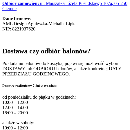
Odbiór zamówień:
ul. Marszałka Józefa Piłsudskiego 107a, 05-250
Ciemne
Dane firmowe:
AML Design Agnieszka-Michalik Lipka
NIP:
8221937620
Dostawa czy odbiór balonów?
Po dodaniu balonów do koszyka, pojawi się możliwość wyboru
DOSTAWY lub ODBIORU balonów, a także konkretnej DATY i
PRZEDZIAŁU GODZINOWEGO.
Dostawy realizujemy 7 dni w tygodniu:
od poniedziałku do piątku w godzinach:
10:00 – 12:00
12:00 – 14:00
18:00 – 20:00
a także w soboty:
10:00 – 12:00