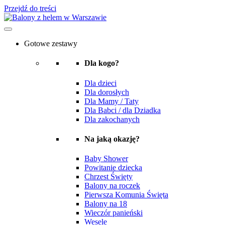
Przejdź do treści
Gotowe zestawy
Dla kogo?
Dla dzieci
Dla dorosłych
Dla Mamy / Taty
Dla Babci / dla Dziadka
Dla zakochanych
Na jaką okazję?
Baby Shower
Powitanie dziecka
Chrzest Święty
Balony na roczek
Pierwsza Komunia Święta
Balony na 18
Wieczór panieński
Wesele