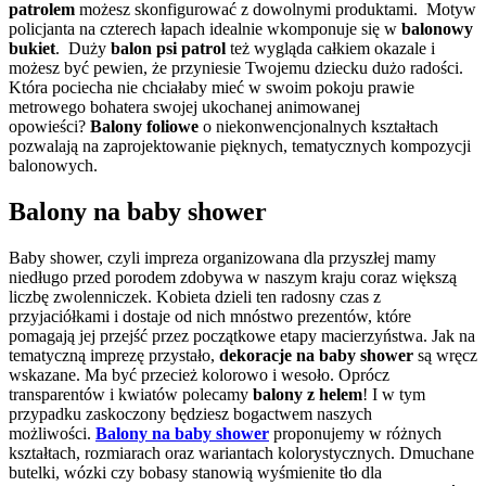
patrolem
możesz skonfigurować z dowolnymi produktami. Motyw
policjanta na czterech łapach idealnie wkomponuje się w
balonowy
bukiet
. Duży
balon psi patrol
też wygląda całkiem okazale i
możesz być pewien, że przyniesie Twojemu dziecku dużo radości.
Która pociecha nie chciałaby mieć w swoim pokoju prawie
metrowego bohatera swojej ukochanej animowanej
opowieści?
Balony foliowe
o niekonwencjonalnych kształtach
pozwalają na zaprojektowanie pięknych, tematycznych kompozycji
balonowych.
Balony na baby shower
Baby shower, czyli impreza organizowana dla przyszłej mamy
niedługo przed porodem zdobywa w naszym kraju coraz większą
liczbę zwolenniczek. Kobieta dzieli ten radosny czas z
przyjaciółkami i dostaje od nich mnóstwo prezentów, które
pomagają jej przejść przez początkowe etapy macierzyństwa. Jak na
tematyczną imprezę przystało,
dekoracje na baby shower
są wręcz
wskazane. Ma być przecież kolorowo i wesoło. Oprócz
transparentów i kwiatów polecamy
balony z helem
! I w tym
przypadku zaskoczony będziesz bogactwem naszych
możliwości.
Balony na baby shower
proponujemy w różnych
kształtach, rozmiarach oraz wariantach kolorystycznych. Dmuchane
butelki, wózki czy bobasy stanowią wyśmienite tło dla