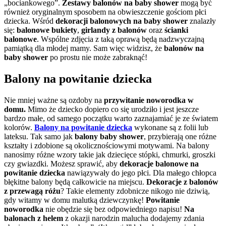
„bociankowego”.
Zestawy balonów na baby shower
mogą być
również oryginalnym sposobem na obwieszczenie gościom płci
dziecka. Wśród
dekoracji balonowych na baby shower
znalazły
się:
balonowe bukiety
,
girlandy z balonów
oraz
ścianki
balonowe
. Wspólne zdjęcia z taką oprawą będą nadzwyczajną
pamiątką dla młodej mamy. Sam więc widzisz, że
balonów na
baby shower
po prostu nie może zabraknąć!
Balony na powitanie dziecka
Nie mniej ważne są ozdoby na
przywitanie noworodka w
domu.
Mimo że dziecko dopiero co się urodziło i jest jeszcze
bardzo małe, od samego początku warto zaznajamiać je ze światem
kolorów.
Balony na powitanie dziecka
wykonane są z folii lub
lateksu. Tak samo jak
balony baby shower
, przybierają one różne
kształty i zdobione są okolicznościowymi motywami. Na balony
nanosimy różne wzory takie jak dziecięce stópki, chmurki, groszki
czy gwiazdki. Możesz sprawić,
aby
dekoracje balonowe na
powitanie dziecka
nawiązywały do jego płci. Dla małego chłopca
błękitne balony będą całkowicie na miejscu.
Dekoracje z balonów
z przewagą różu
? Takie elementy zdobnicze nikogo nie dziwią,
gdy witamy w domu malutką dziewczynkę!
Powitanie
noworodka
nie obędzie się bez odpowiedniego napisu!
Na
balonach z helem
z okazji narodzin malucha dodajemy zdania