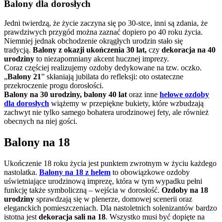
Balony dla dorosłych
Jedni twierdzą, że życie zaczyna się po 30-stce, inni są zdania, że
prawdziwych przygód można zaznać dopiero po 40 roku życia.
Niemniej jednak obchodzenie okrągłych urodzin stało się
tradycją.
Balony z okazji ukończenia 30 lat,
czy
dekoracja na 40
urodziny
to niezapomniany akcent hucznej imprezy.
Coraz częściej realizujemy ozdoby dedykowane na tzw. oczko.
„
Balony 21
” skłaniają jubilata do refleksji: oto ostateczne
przekroczenie progu dorosłości.
Balony na 30 urodziny, balony 40 lat
oraz inne
helowe ozdoby
dla dorosłych
wiążemy w przepiękne bukiety, które wzbudzają
zachwyt nie tylko samego bohatera urodzinowej fety, ale również
obecnych na niej gości.
Balony na 18
Ukończenie 18 roku życia jest punktem zwrotnym w życiu każdego
nastolatka.
Balony na 18 z helem
to obowiązkowe ozdoby
uświetniające urodzinową imprezę, która w tym wypadku pełni
funkcję także symboliczną – wejścia w dorosłość.
Ozdoby na 18
urodziny
sprawdzają się w plenerze, domowej scenerii oraz
eleganckich pomieszczeniach. Dla nastoletnich solenizantów bardzo
istotna jest
dekoracja sali na 18
. Wszystko musi być dopięte na