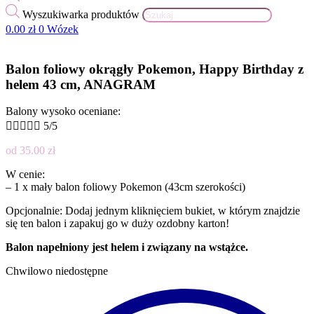
Wyszukiwarka produktów
0.00
zł
0
Wózek
Balon foliowy okrągły Pokemon, Happy Birthday z
helem 43 cm, ANAGRAM
Balony wysoko oceniane:





5/5
od
35.00
zł
W cenie:
– 1 x mały balon foliowy Pokemon (43cm szerokości)
Opcjonalnie: Dodaj jednym kliknięciem bukiet, w którym znajdzie
się ten balon i zapakuj go w duży ozdobny karton!
Balon napełniony jest helem i związany na wstążce.
Chwilowo niedostępne