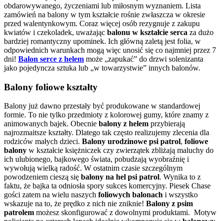
obdarowywanego, życzeniami lub miłosnym wyznaniem. Lista
zamówień na balony w tym kształcie rośnie zwłaszcza w okresie
przed walentynkowym. Coraz więcej osób rezygnuje z zakupu
kwiatów i czekoladek, uważając
balonu w kształcie serca
za dużo
bardziej romantyczny upominek. Ich główną zaletą jest folia, w
odpowiednich warunkach mogą więc unosić się co najmniej przez 7
dni!
Balon serce z helem
może „zapukać” do drzwi solenizanta
jako pojedyncza sztuka lub „w towarzystwie” innych balonów.
Balony foliowe kształty
Balony już dawno przestały być produkowane w standardowej
formie. To nie tylko przedmioty z kolorowej gumy, które znamy z
animowanych bajek. Obecnie
balony z helem
przybierają
najrozmaitsze kształty. Dlatego tak często realizujemy zlecenia dla
rodziców małych dzieci.
Balony urodzinowe psi patrol
,
foliowe
balony
w kształcie księżniczek czy zwierzątek zbliżają maluchy do
ich ulubionego, bajkowego świata, pobudzają wyobraźnię i
wywołują wielką radość. W ostatnim czasie szczególnym
powodzeniem cieszą się
balony na hel psi patrol
. Wynika to z
faktu, że bajka ta odniosła spory sukces komercyjny. Piesek Chase
gości zatem na wielu naszych
foliowych balonach
i wszystko
wskazuje na to, że prędko z nich nie zniknie!
Balony z psim
patrolem
możesz skonfigurować z dowolnymi produktami. Motyw