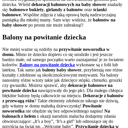
dziecka. Wśród
dekoracji balonowych na baby shower
znalazły
się:
balonowe bukiety
,
girlandy z balonów
oraz
ścianki
balonowe
. Wspólne zdjęcia z taką oprawą będą nadzwyczajną
pamiątką dla młodej mamy. Sam więc widzisz, że
balonów na
baby shower
po prostu nie może zabraknąć!
Balony na powitanie dziecka
Nie mniej ważne są ozdoby na
przywitanie noworodka w
domu.
Mimo że dziecko dopiero co się urodziło i jest jeszcze
bardzo małe, od samego początku warto zaznajamiać je ze światem
kolorów.
Balony na powitanie dziecka
wykonane są z folii lub
lateksu. Tak samo jak
balony baby shower
, przybierają one różne
kształty i zdobione są okolicznościowymi motywami. Na balony
nanosimy różne wzory takie jak dziecięce stópki, chmurki, groszki
czy gwiazdki. Możesz sprawić,
aby
dekoracje balonowe na
powitanie dziecka
nawiązywały do jego płci. Dla małego chłopca
błękitne balony będą całkowicie na miejscu.
Dekoracje z balonów
z przewagą różu
? Takie elementy zdobnicze nikogo nie dziwią,
gdy witamy w domu malutką dziewczynkę!
Powitanie
noworodka
nie obędzie się bez odpowiedniego napisu!
Na
balonach z helem
z okazji narodzin malucha dodajemy zdania
obwieszczające: „It’s a boy”, ‘It’s a girl” lub odnoszące się do
przyjścia na świat np. „Welcome baby”.
Przywitanie dziecka w