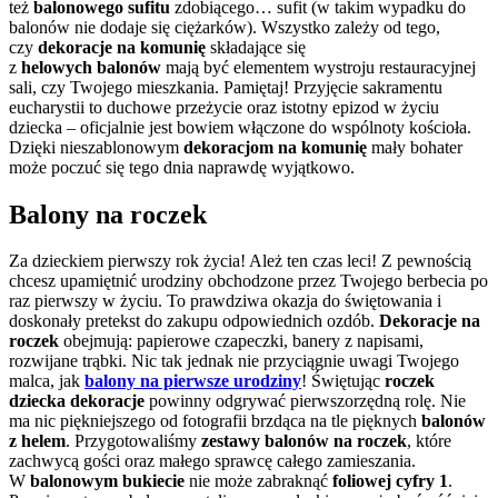
też
balonowego sufitu
zdobiącego… sufit (w takim wypadku do
balonów nie dodaje się ciężarków). Wszystko zależy od tego,
czy
dekoracje na komunię
składające się
z
helowych
balonów
mają być elementem wystroju restauracyjnej
sali, czy Twojego mieszkania. Pamiętaj! Przyjęcie sakramentu
eucharystii to duchowe przeżycie oraz istotny epizod w życiu
dziecka – oficjalnie jest bowiem włączone do wspólnoty kościoła.
Dzięki nieszablonowym
dekoracjom na komunię
mały bohater
może poczuć się tego dnia naprawdę wyjątkowo.
Balony na roczek
Za dzieckiem pierwszy rok życia! Ależ ten czas leci! Z pewnością
chcesz upamiętnić urodziny obchodzone przez Twojego berbecia po
raz pierwszy w życiu. To prawdziwa okazja do świętowania i
doskonały pretekst do zakupu odpowiednich ozdób.
Dekoracje na
roczek
obejmują: papierowe czapeczki, banery z napisami,
rozwijane trąbki. Nic tak jednak nie przyciągnie uwagi Twojego
malca, jak
balony na pierwsze urodziny
! Świętując
roczek
dziecka dekoracje
powinny odgrywać pierwszorzędną rolę. Nie
ma nic piękniejszego od fotografii brzdąca na tle pięknych
balonów
z helem
. Przygotowaliśmy
zestawy balonów na roczek
, które
zachwycą gości oraz małego sprawcę całego zamieszania.
W
balonowym bukiecie
nie może zabraknąć
foliowej cyfry 1
.