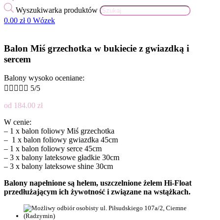
Wyszukiwarka produktów
0.00
zł
0
Wózek
Balon Miś grzechotka w bukiecie z gwiazdką i
sercem
Balony wysoko oceniane:





5/5
od
184.00
zł
W cenie:
– 1 x balon foliowy Miś grzechotka
– 1 x balon foliowy gwiazdka 45cm
– 1 x balon foliowy serce 45cm
– 3 x balony lateksowe gładkie 30cm
– 3 x balony lateksowe shine 30cm
Balony napełnione są helem, uszczelnione żelem Hi-Float
przedłużającym ich żywotność i związane na wstążkach.