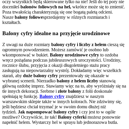
oczy wszystkich będą skierowane tylko na nie! Jeśli do tej pory nie
doceniłeś
balonów foliowych na hel,
wkrótce może się to zmienić.
Poza trwałością charakteryzują się one bogatą paletą odcieni.
Nasze
balony foliowe
sprzedajemy w różnych rozmiarach i
kształtach.
Balony cyfry idealne na przyjęcie urodzinowe
Z uwagi na duże rozmiary
balony cyfry i liczby z helem
cieszą się
ogromnym powodzeniem. Możesz zamówić je osobno lub
wkomponować w bukiet.
Balony urodzinowe cyfry
to ozdoba
wręcz pożądana podczas jubileuszowych uroczystości. Urodziny,
rocznice ślubu, przyjęcia z okazji długoletniego stażu pracy
zasługują na niepowtarzalny wystrój. Dokładamy więc wszelkich
starań, aby
duże balony cyfry
prezentowały się okazale w
wybranej scenerii. Nierzadko
balony z helem liczby
stanowią
główną ozdobę imprez. Stawiamy więc na to, aby wyróżniały się na
tle innych dekoracji. Srebrne i
złote balony
z folii doskonale
spełniają tę funkcję.
Balony cyfry
znajdziesz w naszym
warszawskim sklepie także w innych kolorach. Nie zdziwimy się,
jeśli będziesz chciał trzymać je w swoim domu dłużej niż
tydzień.
Jak napompować balony cyfry
i czy jest to w ogóle
możliwe? Oczywiście, że tak!
Balony cyferki
możesz ponownie
napełnić helem. Wystarczy hel w sprayu lub jednorazowa butla.