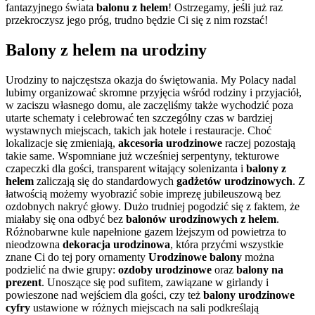
fantazyjnego świata
balonu z helem
! Ostrzegamy, jeśli już raz
przekroczysz jego próg, trudno będzie Ci się z nim rozstać!
Balony z helem na urodziny
Urodziny to najczęstsza okazja do świętowania. My Polacy nadal
lubimy organizować skromne przyjęcia wśród rodziny i przyjaciół,
w zaciszu własnego domu, ale zaczęliśmy także wychodzić poza
utarte schematy i celebrować ten szczególny czas w bardziej
wystawnych miejscach, takich jak hotele i restauracje. Choć
lokalizacje się zmieniają,
akcesoria urodzinowe
raczej pozostają
takie same. Wspomniane już wcześniej serpentyny, tekturowe
czapeczki dla gości, transparent witający solenizanta i
balony z
helem
zaliczają się do standardowych
gadżetów urodzinowych
. Z
łatwością możemy wyobrazić sobie imprezę jubileuszową bez
ozdobnych nakryć głowy. Dużo trudniej pogodzić się z faktem, że
miałaby się ona odbyć bez
balonów urodzinowych z helem
.
Różnobarwne kule napełnione gazem lżejszym od powietrza to
nieodzowna
dekoracja urodzinowa
, która przyćmi wszystkie
znane Ci do tej pory ornamenty
Urodzinowe balony
można
podzielić na dwie grupy:
ozdoby urodzinowe
oraz
balony na
prezent
. Unoszące się pod sufitem, zawiązane w girlandy i
powieszone nad wejściem dla gości, czy też
balony urodzinowe
cyfry
ustawione w różnych miejscach na sali podkreślają