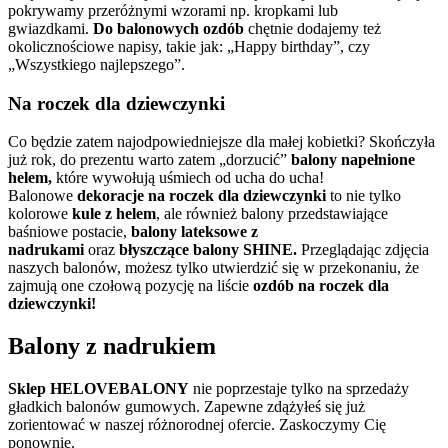
pokrywamy przeróżnymi wzorami np. kropkami lub
gwiazdkami.
Do balonowych ozdób
chętnie dodajemy też
okolicznościowe napisy, takie jak: „Happy birthday”, czy
„Wszystkiego najlepszego”.
Na roczek dla dziewczynki
Co będzie zatem najodpowiedniejsze dla małej kobietki? Skończyła
już rok, do prezentu warto zatem „dorzucić”
balony napełnione
helem,
które wywołują uśmiech od ucha do ucha!
Balonowe
dekoracje na roczek dla dziewczynki
to nie tylko
kolorowe
kule z helem
, ale również balony przedstawiające
baśniowe postacie,
balony lateksowe z
nadrukami
oraz
błyszczące balony
SHINE.
Przeglądając zdjęcia
naszych balonów, możesz tylko utwierdzić się w przekonaniu, że
zajmują one czołową pozycję na liście
ozdób na roczek dla
dziewczynki!
Balony z nadrukiem
Sklep HELOVEBALONY
nie poprzestaje tylko na sprzedaży
gładkich balonów gumowych. Zapewne zdążyłeś się już
zorientować w naszej różnorodnej ofercie. Zaskoczymy Cię
ponownie.