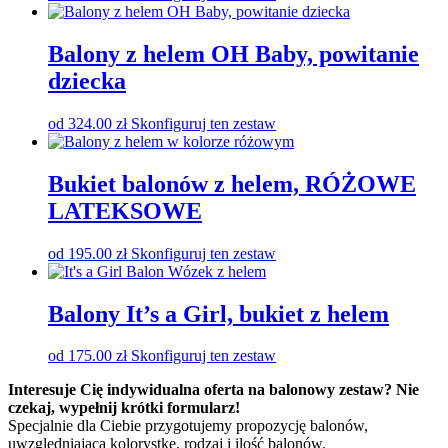
Balony z helem OH Baby, powitanie
dziecka
od
324.00
zł
Skonfiguruj ten zestaw
Bukiet balonów z helem, RÓŻOWE
LATEKSOWE
od
195.00
zł
Skonfiguruj ten zestaw
Balony It’s a Girl, bukiet z helem
od
175.00
zł
Skonfiguruj ten zestaw
Interesuje Cię indywidualna oferta na balonowy zestaw? Nie
czekaj, wypełnij krótki formularz!
Specjalnie dla Ciebie przygotujemy propozycję balonów,
uwzględniającą kolorystkę, rodzaj i ilość balonów.