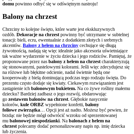
domu
powinno odbyć się w odświętnym nastroju!
Balony na chrzest
Chrzciny to kolejne święto, które warte jest ekskluzywnych
ozdób.
Dekoracje na chrzest
powinny być utrzymane w subtelnej
tonacji: bieli, ecru, ewentualnie z dodatkiem złotych i srebrnych
akcentów.
Balony z helem na chrzciny
cechujące się długą
żywotnością, nadają się więc idealnie jako akcesoria uświetniające
tak ważne wydarzenie w życiu dziecka i jego rodziców. Pamiętaj, że
proponowane przez nas
balony z helem na chrzest
charakteryzują
się stonowanymi, pastelowymi kolorami. Jeśli więc zdecydujesz się
na różowe lub błękitne odcienie, nadal świetnie będą one
kooperowały z bielą dominującą podczas tego rodzaju święta. Do
prezentu często dodaje się kwiaty. Ciekawym rozwiązaniem jest
zastąpienie ich
balonowym bukietem.
Na co żywe rośliny małemu
dziecku? Bardziej zadbasz o jego rozwój, obdarowując
go
zestawem balonów na chrzest
. Głębokie nasycenie
kolorów,
kule ORBZ
wypełnione konfetti,
balony
foliowe
zwierzątka
… Opcji jest aż nadto. Możesz być pewien, że
brzdąc nie będzie mógł odwrócić wzroku od sprezentowanej
mu
balonowej niespodzianki
. Na
balonach z helem na
chrzest
polecamy dodać personalizowany napis np. imię dziecka
lub życzenia.