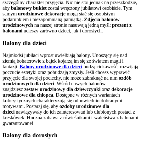
szczególny charakter przyjęcia. Nic nie stoi jednak na przeszkodzie,
aby
balonowy bukiet
został wręczony jubilatowi osobiście. Tym
samym
urodzinowe dekoracje
mogą stać się osobistym
podarunkiem i niezapomnianą pamiątką.
Zdjęcia balonów
urodzinowych
na naszej stronie nasuwają jedną myśl:
prezent z
balonami
ucieszy zarówno dzieci, jak i dorosłych.
Balony dla dzieci
Najmłodsi jubilaci wprost uwielbiają balony. Unoszący się nad
ziemią bohaterowie z bajek kojarzą im się ze światem magii i
fantazji.
Balony urodzinowe dla dzieci
budzą ciekawość, rozwijają
poczucie estetyki
oraz pobudzają zmysły. Jeśli chcesz wyprawić
przyjęcie dla swojej pociechy, nie może zabraknąć na nim
ozdób
urodzinowych dla dzieci
. Wśród naszych balonów
znajdziesz
zestaw urodzinowy dla dziewczynki
oraz
dekoracje
urodzinowe dla chłopca.
Dostępne w różnych wariantach
kolorystycznych charakteryzują się odpowiednio dobranymi
motywami. Postaraj się, aby
ozdoby urodzinowe dla
dzieci
nawiązywały do ich zainteresowań lub ulubionych postaci z
kreskówek. Huczna zabawa z rówieśnikami i szaleństwa z balonami
gwarantowane!
Balony dla dorosłych