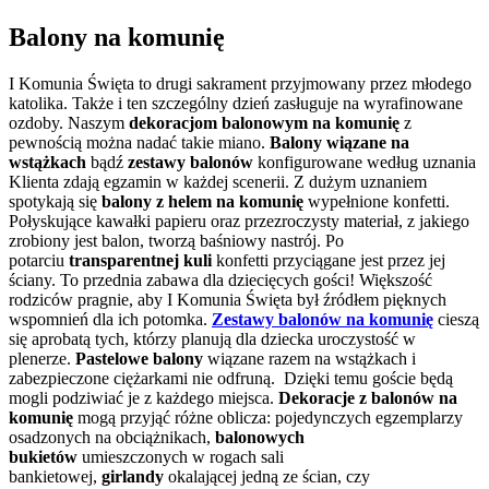
Balony na komunię
I Komunia Święta to drugi sakrament przyjmowany przez młodego
katolika. Także i ten szczególny dzień zasługuje na wyrafinowane
ozdoby. Naszym
dekoracjom balonowym na komunię
z
pewnością można nadać takie miano.
Balony wiązane na
wstążkach
bądź
zestawy balonów
konfigurowane według uznania
Klienta zdają egzamin w każdej scenerii. Z dużym uznaniem
spotykają się
balony z helem na komunię
wypełnione konfetti.
Połyskujące kawałki papieru oraz przezroczysty materiał, z jakiego
zrobiony jest balon, tworzą baśniowy nastrój. Po
potarciu
transparentnej kuli
konfetti przyciągane jest przez jej
ściany. To przednia zabawa dla dziecięcych gości! Większość
rodziców pragnie, aby I Komunia Święta był źródłem pięknych
wspomnień dla ich potomka.
Zestawy balonów na komunię
cieszą
się aprobatą tych, którzy planują dla dziecka uroczystość w
plenerze.
Pastelowe balony
wiązane razem na wstążkach i
zabezpieczone ciężarkami nie odfruną. Dzięki temu goście będą
mogli podziwiać je z każdego miejsca.
Dekoracje z balonów na
komunię
mogą przyjąć różne oblicza: pojedynczych egzemplarzy
osadzonych na obciążnikach,
balonowych
bukietów
umieszczonych w rogach sali
bankietowej,
girlandy
okalającej jedną ze ścian, czy