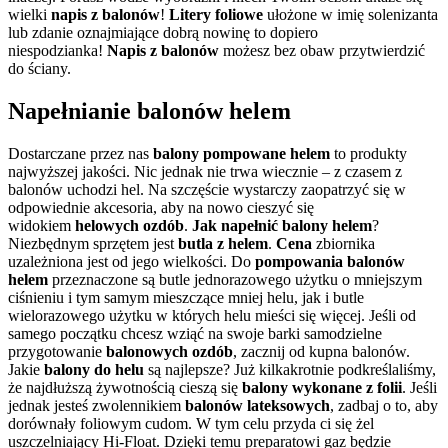
wielki
napis z balonów
!
Litery foliowe
ułożone w imię solenizanta
lub zdanie oznajmiające dobrą nowinę to dopiero
niespodzianka!
Napis z balonów
możesz bez obaw przytwierdzić
do ściany.
Napełnianie balonów helem
Dostarczane przez nas
balony
pompowane helem
to produkty
najwyższej jakości. Nic jednak nie trwa wiecznie – z czasem z
balonów uchodzi hel. Na szczęście wystarczy zaopatrzyć się w
odpowiednie akcesoria, aby na nowo cieszyć się
widokiem
helowych ozdób
.
Jak napełnić balony helem
?
Niezbędnym sprzętem jest
butla z helem
.
Cena
zbiornika
uzależniona jest od jego wielkości. Do
pompowania balonów
helem
przeznaczone są butle jednorazowego użytku o mniejszym
ciśnieniu i tym samym mieszczące mniej helu, jak i butle
wielorazowego użytku w których helu mieści się więcej. Jeśli od
samego początku chcesz wziąć na swoje barki samodzielne
przygotowanie
balonowych ozdób
, zacznij od kupna balonów.
Jakie
balony do helu
są najlepsze? Już kilkakrotnie podkreślaliśmy,
że najdłuższą żywotnością cieszą się
balony wykonane z folii
. Jeśli
jednak jesteś zwolennikiem
balonów lateksowych
, zadbaj o to, aby
dorównały foliowym cudom. W tym celu przyda ci się żel
uszczelniający Hi-Float. Dzięki temu preparatowi gaz będzie