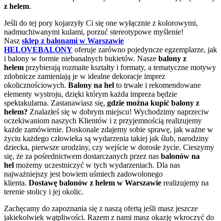
z helem
.
Jeśli do tej pory kojarzyły Ci się one wyłącznie z kolorowymi,
nadmuchiwanymi kulami, porzuć stereotypowe myślenie!
Nasz
sklep z balonami w Warszawie
HELOVEBALONY
oferuje zarówno pojedyncze egzemplarze, jak
i balony w formie niebanalnych bukietów. Nasze
balony z
helem
przybierają rozmaite kształty i formaty, a tematyczne motywy
zdobnicze zamieniają je w idealne dekoracje imprez
okolicznościowych.
Balony na hel
to trwałe i rekomendowane
elementy wystroju, dzięki którym każda impreza będzie
spektakularna. Zastanawiasz się,
gdzie można kupić balony z
helem?
Znalazłeś się w dobrym miejscu! Wychodzimy naprzeciw
oczekiwaniom naszych Klientów i z przyjemnością realizujemy
każde zamówienie. Doskonale zdajemy sobie sprawę, jak ważne w
życiu każdego człowieka są wydarzenia takiej jak ślub, narodziny
dziecka, pierwsze urodziny, czy wejście w dorosłe życie. Cieszymy
się, że za pośrednictwem dostarczanych przez nas
balonów na
hel
możemy uczestniczyć w tych wydarzeniach. Dla nas
najważniejszy jest bowiem uśmiech zadowolonego
klienta.
Dostawę balonów z helem w Warszawie
realizujemy na
terenie stolicy i jej okolic.
Zachęcamy do zapoznania się z naszą ofertą jeśli masz jeszcze
jakiekolwiek wątpliwości. Razem z nami masz okazję wkroczyć do