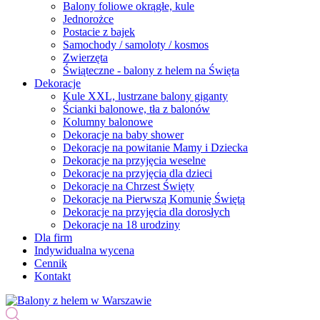
Balony foliowe okrągłe, kule
Jednorożce
Postacie z bajek
Samochody / samoloty / kosmos
Zwierzęta
Świąteczne - balony z helem na Święta
Dekoracje
Kule XXL, lustrzane balony giganty
Ścianki balonowe, tła z balonów
Kolumny balonowe
Dekoracje na baby shower
Dekoracje na powitanie Mamy i Dziecka
Dekoracje na przyjęcia weselne
Dekoracje na przyjęcia dla dzieci
Dekoracje na Chrzest Święty
Dekoracje na Pierwszą Komunię Świętą
Dekoracje na przyjęcia dla dorosłych
Dekoracje na 18 urodziny
Dla firm
Indywidualna wycena
Cennik
Kontakt