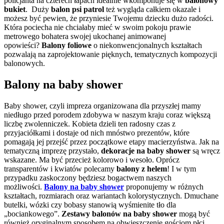
policjanta na czterech łapach idealnie wkomponuje się w
balonowy
bukiet
. Duży
balon psi patrol
też wygląda całkiem okazale i
możesz być pewien, że przyniesie Twojemu dziecku dużo radości.
Która pociecha nie chciałaby mieć w swoim pokoju prawie
metrowego bohatera swojej ukochanej animowanej
opowieści?
Balony foliowe
o niekonwencjonalnych kształtach
pozwalają na zaprojektowanie pięknych, tematycznych kompozycji
balonowych.
Balony na baby shower
Baby shower, czyli impreza organizowana dla przyszłej mamy
niedługo przed porodem zdobywa w naszym kraju coraz większą
liczbę zwolenniczek. Kobieta dzieli ten radosny czas z
przyjaciółkami i dostaje od nich mnóstwo prezentów, które
pomagają jej przejść przez początkowe etapy macierzyństwa. Jak na
tematyczną imprezę przystało,
dekoracje na baby shower
są wręcz
wskazane. Ma być przecież kolorowo i wesoło. Oprócz
transparentów i kwiatów polecamy
balony z helem
! I w tym
przypadku zaskoczony będziesz bogactwem naszych
możliwości.
Balony na baby shower
proponujemy w różnych
kształtach, rozmiarach oraz wariantach kolorystycznych. Dmuchane
butelki, wózki czy bobasy stanowią wyśmienite tło dla
„bociankowego”.
Zestawy balonów na baby shower
mogą być
również oryginalnym sposobem na obwieszczenie gościom płci