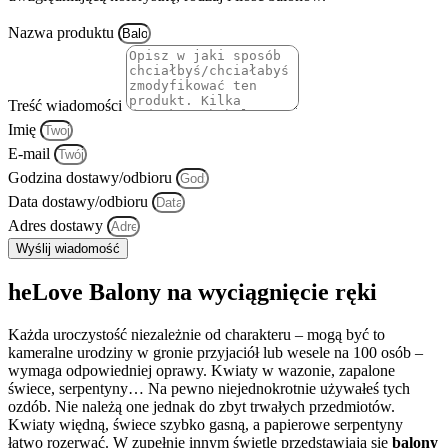
Nazwa produktu
Treść wiadomości
Imię
E-mail
Godzina dostawy/odbioru
Data dostawy/odbioru
Adres dostawy
Wyślij wiadomość
heLove Balony na wyciągnięcie ręki
Każda uroczystość niezależnie od charakteru – mogą być to
kameralne urodziny w gronie przyjaciół lub wesele na 100 osób –
wymaga odpowiedniej oprawy. Kwiaty w wazonie, zapalone
świece, serpentyny… Na pewno niejednokrotnie używałeś tych
ozdób. Nie należą one jednak do zbyt trwałych przedmiotów.
Kwiaty więdną, świece szybko gasną, a papierowe serpentyny
łatwo rozerwać. W zupełnie innym świetle przedstawiają się
balony