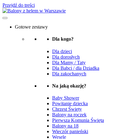
Przejdź do treści
Gotowe zestawy
Dla kogo?
Dla dzieci
Dla dorosłych
Dla Mamy / Taty
Dla Babci / dla Dziadka
Dla zakochanych
Na jaką okazję?
Baby Shower
Powitanie dziecka
Chrzest Święty
Balony na roczek
Pierwsza Komunia Święta
Balony na 18
Wieczór panieński
Wesele