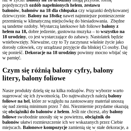
pojedynczych
ozdób napełnionych helem
,
zestawu
balonów
,
balonów na 18 dla chłopaka
czy wiązanki dedykowanej
dziewczynie.
Balony na 18stkę
nawet najmniejsze pomieszczenie
przemienią w klimatyczną miejscówkę do biesiadowania. Zbędne
są tandetne ozdoby. Wystarczą lateksowe lub foliowe
balony z
helem na 18,
dobre jedzenie, gustowna muzyka – to
wszystko na
18 urodziny
, co jest wystarczające do zabawy. Nastolatek będzie
wniebowzięty. Nieważne, czy to Ty zaczynasz właśnie życie jako
dorosły człowiek, czy urządzasz przyjęcie dla bliskiej Ci osoby. Daj
się ponieść.
Dekoracje na 18 urodziny
powinny mocno wbijać się
w pamięć.
Czym się różnią balony cyfry, balony
litery, balony foliowe
Nasze produkty dzielą się na kilka rodzajów. Przy wyborze warto
sugerować się ich żywotnością. Do najtrwalszych należą
balony
foliowe na hel
, które ze względu na zastosowany materiał unoszą
się nad ziemią minimum przez 7 dni. Niezmiernie przydatne okazują
się
obciążniki do balonów z helem
. Jeśli nie chcesz, aby
balony
foliowe
swobodnie unosiły się w powietrzu,
obciążnik do
balonów
ułatwi rozmieszczenie ich we wskazanych przez Ciebie
miejscach.
Balonowe kompozycje
zamienią się w stałe dekoracje, a