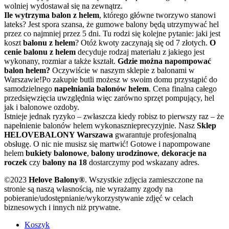
wolniej wydostawał się na zewnątrz.
Ile wytrzyma balon z helem
, którego główne tworzywo stanowi
lateks? Jest spora szansa, że gumowe balony będą utrzymywać hel
przez co najmniej przez 5 dni. Tu rodzi się kolejne pytanie: jaki jest
koszt
balonu z helem
? Otóż kwoty zaczynają się od 7 złotych.
O
cenie balonu z helem
decyduje rodzaj materiału z jakiego jest
wykonany, rozmiar a także kształt.
Gdzie można napompować
balon helem?
Oczywiście w naszym sklepie z balonami w
Warszawie!Po zakupie butli możesz w swoim domu przystąpić do
samodzielnego
napełniania balonów helem
. Cena finalna całego
przedsięwzięcia uwzględnia więc zarówno sprzęt pompujący, hel
jak i balonowe ozdoby.
Istnieje jednak ryzyko – zwłaszcza kiedy robisz to pierwszy raz – że
napełnienie balonów helem wykonasznieprecyzyjnie. Nasz
Sklep
HELOVEBALONY Warszawa
gwarantuje profesjonalną
obsługę. O nic nie musisz się martwić! Gotowe i napompowane
helem
bukiety balonowe
,
balony urodzinowe
,
dekoracje na
roczek
czy
balony na 18
dostarczymy pod wskazany adres.
©2023
Helove Balony®
. Wszystkie zdjęcia zamieszczone na
stronie są naszą własnością, nie wyrażamy zgody na
pobieranie/udostępnianie/wykorzystywanie zdjęć w celach
biznesowych i innych niż prywatne.
Koszyk