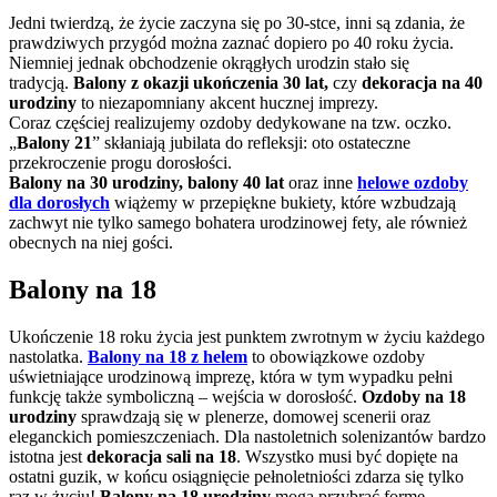
Jedni twierdzą, że życie zaczyna się po 30-stce, inni są zdania, że
prawdziwych przygód można zaznać dopiero po 40 roku życia.
Niemniej jednak obchodzenie okrągłych urodzin stało się
tradycją.
Balony z okazji ukończenia 30 lat,
czy
dekoracja na 40
urodziny
to niezapomniany akcent hucznej imprezy.
Coraz częściej realizujemy ozdoby dedykowane na tzw. oczko.
„
Balony 21
” skłaniają jubilata do refleksji: oto ostateczne
przekroczenie progu dorosłości.
Balony na 30 urodziny, balony 40 lat
oraz inne
helowe ozdoby
dla dorosłych
wiążemy w przepiękne bukiety, które wzbudzają
zachwyt nie tylko samego bohatera urodzinowej fety, ale również
obecnych na niej gości.
Balony na 18
Ukończenie 18 roku życia jest punktem zwrotnym w życiu każdego
nastolatka.
Balony na 18 z helem
to obowiązkowe ozdoby
uświetniające urodzinową imprezę, która w tym wypadku pełni
funkcję także symboliczną – wejścia w dorosłość.
Ozdoby na 18
urodziny
sprawdzają się w plenerze, domowej scenerii oraz
eleganckich pomieszczeniach. Dla nastoletnich solenizantów bardzo
istotna jest
dekoracja sali na 18
. Wszystko musi być dopięte na
ostatni guzik, w końcu osiągnięcie pełnoletniości zdarza się tylko
raz w życiu!
Balony na 18 urodziny
mogą przybrać formę