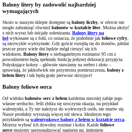
Balony litery by zadowolić najbardziej
wymagających
Skoro w naszym sklepie dostępne są
balony liczby
, w ofercie nie
mogło zabraknąć również
balonów w kształcie liter
. Można ułożyć
z nich wyraz lub inicjały solenizanta.
Balony litery na
hel
wykonane są z folii, co oznacza, że podobnie jak
foliowe cyfry
,
są niezwykle wytrzymałe. Gdy goście rozejdą się do domów, jubilat
jeszcze przez wiele dni będzie mógł cieszyć się ich
widokiem.
Balony litery
o niebagatelnym rozmiarze 95 cm z
powodzeniem będą spełniały funkcję jedynej dekoracji przyjęcia.
Połyskujące kolory – głównie stawiamy na srebro i złoto –
sprawiają, że jakkolwiek nie przystroisz pomieszczenia,
balony z
helem litery
i tak będą grały pierwsze skrzypce!
Balony foliowe serca
Od widoku
balonów serc z helem
każdemu mocniej zabije jego
własne serducho. Jeśli zbliża się uroczysta okazja, na przykład
walentynki, a Ty nie należysz do wylewnych osób, nie martw się.
Nasze produkty wyrażają więcej niż słowa. Idealnym tego
przykładem są
walentynkowe balony z helem w kształcie serca
.
Możesz wybrać ich dowolny rozmiar i kolor. Każde
foliowe
serce
możemy spersonalizować napisem np. imieniem