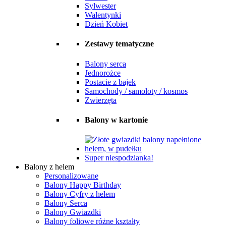
Sylwester
Walentynki
Dzień Kobiet
Zestawy tematyczne
Balony serca
Jednorożce
Postacie z bajek
Samochody / samoloty / kosmos
Zwierzęta
Balony w kartonie
Super niespodzianka!
Balony z helem
Personalizowane
Balony Happy Birthday
Balony Cyfry z helem
Balony Serca
Balony Gwiazdki
Balony foliowe różne kształty