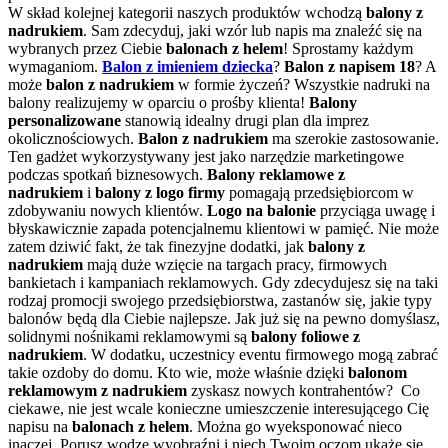
W skład kolejnej kategorii naszych produktów wchodzą
balony z
nadrukiem
. Sam zdecyduj, jaki wzór lub napis ma znaleźć się na
wybranych przez Ciebie
balonach z helem
! Sprostamy każdym
wymaganiom.
Balon z imieniem dziecka
?
Balon z napisem 18
? A
może
balon z nadrukiem
w formie życzeń? Wszystkie nadruki na
balony realizujemy w oparciu o prośby klienta!
Balony
personalizowane
stanowią idealny drugi plan dla imprez
okolicznościowych.
Balon
z nadrukiem
ma szerokie zastosowanie.
Ten gadżet wykorzystywany jest jako narzędzie marketingowe
podczas spotkań biznesowych.
Balony reklamowe z
nadrukiem
i
balony z logo firmy
pomagają przedsiębiorcom w
zdobywaniu nowych klientów.
Logo na balonie
przyciąga uwagę i
błyskawicznie zapada potencjalnemu klientowi w pamięć. Nie może
zatem dziwić fakt, że tak finezyjne dodatki, jak
balony z
nadrukiem
mają duże wzięcie na targach pracy, firmowych
bankietach i kampaniach reklamowych. Gdy zdecydujesz się na taki
rodzaj promocji swojego przedsiębiorstwa, zastanów się, jakie typy
balonów będą dla Ciebie najlepsze. Jak już się na pewno domyślasz,
solidnymi nośnikami reklamowymi są
balony foliowe z
nadrukiem
. W dodatku, uczestnicy eventu firmowego mogą zabrać
takie ozdoby do domu. Kto wie, może właśnie dzięki
balonom
reklamowym z nadrukiem
zyskasz nowych kontrahentów? Co
ciekawe, nie jest wcale konieczne umieszczenie interesującego Cię
napisu na
balonach z helem
. Można go wyeksponować nieco
inaczej. Porusz wodze wyobraźni i niech Twoim oczom ukaże się