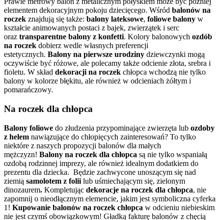
Prawie metrowy balon z metalicznym połyskiem może być później
elementem dekoracyjnym pokoju dziecięcego. Wśród
balonów na
roczek
znajdują się także:
balony lateksowe
,
foliowe balony
w
kształcie animowanych postaci z bajek, zwierzątek i serc
oraz
transparentne balony z konfetti
. Kolory balonowych
ozdób
na roczek
dobierz wedle własnych preferencji
estetycznych.
Balony na pierwsze urodziny
dziewczynki mogą
oczywiście być różowe, ale polecamy także odcienie złota, srebra i
fioletu. W skład
dekoracji na roczek
chłopca wchodzą nie tylko
balony w kolorze błękitu, ale również w odcieniach żółtym i
pomarańczowy.
Na roczek dla chłopca
Balony foliowe
do złudzenia przypominające zwierzęta lub
ozdoby
z helem
nawiązujące do chłopięcych zainteresowań? To tylko
niektóre z naszych propozycji balonów dla małych
mężczyzn!
Balony na roczek dla chłopca
są nie tylko wspaniałą
ozdobą rodzinnej imprezy, ale również idealnym dodatkiem do
prezentu dla dziecka. Będzie zachwycone unoszącym się nad
ziemią
samolotem z folii
lub uśmiechającym się, zielonym
dinozaurem
.
Kompletując
dekoracje na roczek dla chłopca
,
nie
zapomnij o nieodłącznym elemencie, jakim jest symboliczna cyferka
1!
Kupowanie balonów na roczek chłopca
w odcieniu niebieskim
nie jest czymś obowiązkowym! Gładką fakturę balonów z chęcią