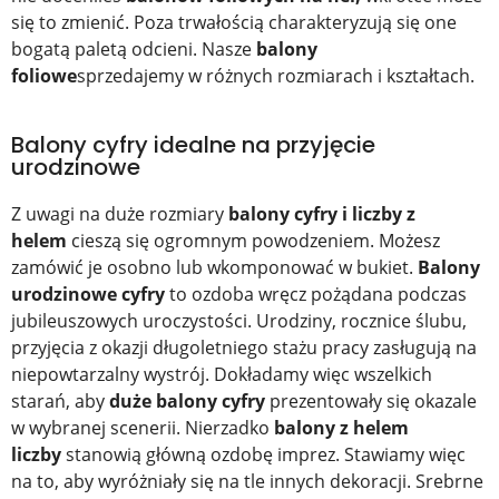
się to zmienić. Poza trwałością charakteryzują się one
bogatą paletą odcieni. Nasze
balony
foliowe
sprzedajemy w różnych rozmiarach i kształtach.
Balony cyfry idealne na przyjęcie
urodzinowe
Z uwagi na duże rozmiary
balony cyfry i liczby z
helem
cieszą się ogromnym powodzeniem. Możesz
zamówić je osobno lub wkomponować w bukiet.
Balony
urodzinowe cyfry
to ozdoba wręcz pożądana podczas
jubileuszowych uroczystości. Urodziny, rocznice ślubu,
przyjęcia z okazji długoletniego stażu pracy zasługują na
niepowtarzalny wystrój. Dokładamy więc wszelkich
starań, aby
duże balony cyfry
prezentowały się okazale
w wybranej scenerii. Nierzadko
balony z helem
liczby
stanowią główną ozdobę imprez. Stawiamy więc
na to, aby wyróżniały się na tle innych dekoracji. Srebrne