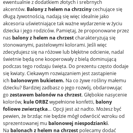
ewentualnie z dodatkiem złotych i srebrnych
akcentów.
Balony z helem na chrzciny
cechujące się
długą żywotnością, nadają się więc idealnie jako
akcesoria uświetniające tak ważne wydarzenie w życiu
dziecka i jego rodziców. Pamiętaj, że proponowane przez
nas
balony z helem na chrzest
charakteryzują się
stonowanymi, pastelowymi kolorami. Jeśli więc
zdecydujesz się na różowe lub błękitne odcienie, nadal
świetnie będą one kooperowały z bielą dominującą
podczas tego rodzaju święta. Do prezentu często dodaje
się kwiaty. Ciekawym rozwiązaniem jest zastąpienie
ich
balonowym bukietem.
Na co żywe rośliny małemu
dziecku? Bardziej zadbasz o jego rozwój, obdarowując
go
zestawem balonów na chrzest
. Głębokie nasycenie
kolorów,
kule ORBZ
wypełnione konfetti,
balony
foliowe
zwierzątka
… Opcji jest aż nadto. Możesz być
pewien, że brzdąc nie będzie mógł odwrócić wzroku od
sprezentowanej mu
balonowej niespodzianki
.
Na
balonach z helem na chrzest
polecamy dodać