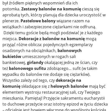
był źródłem pięknych wspomnień dla ich
potomka.
Zestawy balonów na komunię
cieszą się
aprobatą tych, którzy planują dla dziecka uroczystość w
plenerze.
Pastelowe balony
wiązane razem na
wstążkach i zabezpieczone ciężarkami nie odfruną.
Dzięki temu goście będą mogli podziwiać je z każdego
miejsca.
Dekoracje z balonów na komunię
mogą
przyjąć różne oblicza: pojedynczych egzemplarzy
osadzonych na obciążnikach,
balonowych
bukietów
umieszczonych w rogach sali
bankietowej,
girlandy
okalającej jedną ze ścian, czy
też
balonowego sufitu
zdobiącego… sufit (w takim
wypadku do balonów nie dodaje się ciężarków).
Wszystko zależy od tego, czy
dekoracje na
komunię
składające się z
helowych
balonów
mają być
elementem wystroju restauracyjnej sali, czy Twojego
mieszkania. Pamiętaj! Przyjęcie sakramentu eucharystii
to duchowe przeżycie oraz istotny epizod w życiu dziecka
– oficjalnie jest bowiem włączone do wspólnoty kościoła.