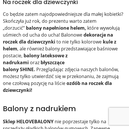
Na roczek dla dziewczynki
Co będzie zatem najodpowiedniejsze dla małej kobietki?
Skończyła już rok, do prezentu warto zatem
„dorzucić”
balony napełnione helem,
które wywołują
uśmiech od ucha do ucha! Balonowe
dekoracje na
roczek dla dziewczynki
to nie tylko kolorowe
kule z
helem
, ale również balony przedstawiające baśniowe
postacie,
balony lateksowe z
nadrukami
oraz
błyszczące
balony
SHINE.
Przeglądając zdjęcia naszych balonów,
możesz tylko utwierdzić się w przekonaniu, że zajmują
one czołową pozycję na liście
ozdób na roczek dla
dziewczynki!
Balony z nadrukiem
Sklep HELOVEBALONY
nie poprzestaje tylko na
sprzedaży gładkich balonów gumowych. Zapewne