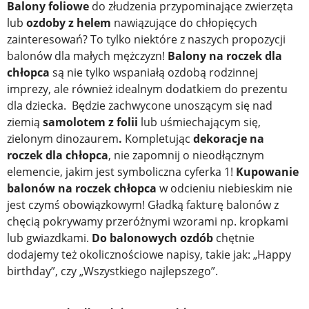
Balony foliowe
do złudzenia przypominające zwierzęta
lub
ozdoby z helem
nawiązujące do chłopięcych
zainteresowań? To tylko niektóre z naszych propozycji
balonów dla małych mężczyzn!
Balony na roczek dla
chłopca
są nie tylko wspaniałą ozdobą rodzinnej
imprezy, ale również idealnym dodatkiem do prezentu
dla dziecka. Będzie zachwycone unoszącym się nad
ziemią
samolotem z folii
lub uśmiechającym się,
zielonym dinozaurem
.
Kompletując
dekoracje na
roczek dla chłopca
,
nie zapomnij o nieodłącznym
elemencie, jakim jest symboliczna cyferka 1!
Kupowanie
balonów na roczek chłopca
w odcieniu niebieskim nie
jest czymś obowiązkowym! Gładką fakturę balonów z
chęcią pokrywamy przeróżnymi wzorami np. kropkami
lub gwiazdkami.
Do balonowych ozdób
chętnie
dodajemy też okolicznościowe napisy, takie jak: „Happy
birthday”, czy „Wszystkiego najlepszego”.