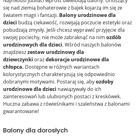
Najmłodsi jubilaci wprost uwielbiają balony. Unoszący
się nad ziemią bohaterowie z bajek kojarzą im się ze
światem magii i fantazji.
Balony urodzinowe dla
dzieci
budzą ciekawość, rozwijają poczucie estetyki
oraz
pobudzają zmysły. Jeśli chcesz wyprawić przyjęcie dla
swojej pociechy, nie może zabraknąć na nim
ozdób
urodzinowych dla dzieci
. Wśród naszych balonów
znajdziesz
zestaw urodzinowy dla
dziewczynki
oraz
dekoracje urodzinowe dla
chłopca.
Dostępne w różnych wariantach
kolorystycznych charakteryzują się odpowiednio
dobranymi motywami. Postaraj się, aby
ozdoby
urodzinowe dla dzieci
nawiązywały do ich
zainteresowań lub ulubionych postaci z kreskówek.
Huczna zabawa z rówieśnikami i szaleństwa z balonami
gwarantowane!
Balony dla dorosłych