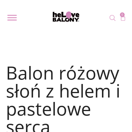
0
Balon różowy
słoń z helem i
pastelowe
serca