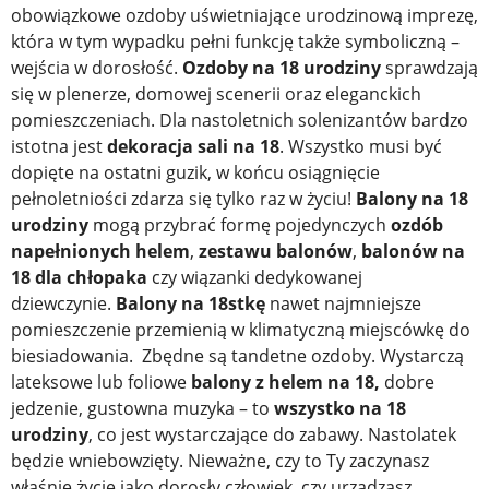
obowiązkowe ozdoby uświetniające urodzinową imprezę,
która w tym wypadku pełni funkcję także symboliczną –
wejścia w dorosłość.
Ozdoby na 18 urodziny
sprawdzają
się w plenerze, domowej scenerii oraz eleganckich
pomieszczeniach. Dla nastoletnich solenizantów bardzo
istotna jest
dekoracja sali na 18
. Wszystko musi być
dopięte na ostatni guzik, w końcu osiągnięcie
pełnoletniości zdarza się tylko raz w życiu!
Balony na 18
urodziny
mogą przybrać formę pojedynczych
ozdób
napełnionych helem
,
zestawu balonów
,
balonów na
18 dla chłopaka
czy wiązanki dedykowanej
dziewczynie.
Balony na 18stkę
nawet najmniejsze
pomieszczenie przemienią w klimatyczną miejscówkę do
biesiadowania. Zbędne są tandetne ozdoby. Wystarczą
lateksowe lub foliowe
balony z helem na 18,
dobre
jedzenie, gustowna muzyka – to
wszystko na 18
urodziny
, co jest wystarczające do zabawy. Nastolatek
będzie wniebowzięty. Nieważne, czy to Ty zaczynasz
właśnie życie jako dorosły człowiek, czy urządzasz