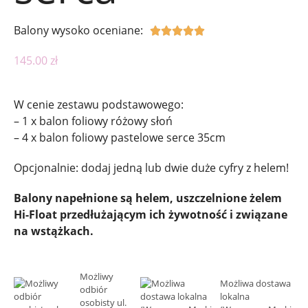
Balony wysoko oceniane:





145.00
zł
W cenie zestawu podstawowego:
– 1 x balon foliowy różowy słoń
– 4 x balon foliowy pastelowe serce 35cm
Opcjonalnie: dodaj jedną lub dwie duże cyfry z helem!
Balony napełnione są helem, uszczelnione żelem
Hi-Float przedłużającym ich żywotność i związane
na wstążkach.
Możliwy
Możliwa dostawa
odbiór
lokalna
osobisty ul.