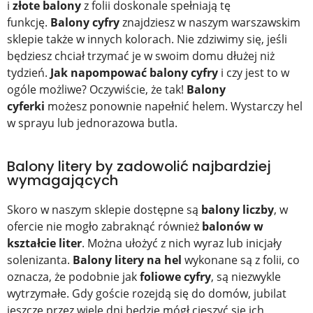
i
złote balony
z folii doskonale spełniają tę
funkcję.
Balony cyfry
znajdziesz w naszym warszawskim
sklepie także w innych kolorach. Nie zdziwimy się, jeśli
będziesz chciał trzymać je w swoim domu dłużej niż
tydzień.
Jak napompować balony cyfry
i czy jest to w
ogóle możliwe? Oczywiście, że tak!
Balony
cyferki
możesz ponownie napełnić helem. Wystarczy hel
w sprayu lub jednorazowa butla.
Balony litery by zadowolić najbardziej
wymagających
Skoro w naszym sklepie dostępne są
balony liczby
, w
ofercie nie mogło zabraknąć również
balonów w
kształcie liter
. Można ułożyć z nich wyraz lub inicjały
solenizanta.
Balony litery na hel
wykonane są z folii, co
oznacza, że podobnie jak
foliowe cyfry
, są niezwykle
wytrzymałe. Gdy goście rozejdą się do domów, jubilat
jeszcze przez wiele dni będzie mógł cieszyć się ich