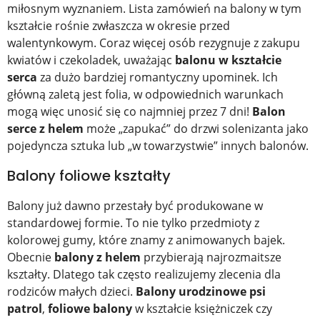
miłosnym wyznaniem. Lista zamówień na balony w tym
kształcie rośnie zwłaszcza w okresie przed
walentynkowym. Coraz więcej osób rezygnuje z zakupu
kwiatów i czekoladek, uważając
balonu w kształcie
serca
za dużo bardziej romantyczny upominek. Ich
główną zaletą jest folia, w odpowiednich warunkach
mogą więc unosić się co najmniej przez 7 dni!
Balon
serce z helem
może „zapukać” do drzwi solenizanta jako
pojedyncza sztuka lub „w towarzystwie” innych balonów.
Balony foliowe kształty
Balony już dawno przestały być produkowane w
standardowej formie. To nie tylko przedmioty z
kolorowej gumy, które znamy z animowanych bajek.
Obecnie
balony z helem
przybierają najrozmaitsze
kształty. Dlatego tak często realizujemy zlecenia dla
rodziców małych dzieci.
Balony urodzinowe psi
patrol
,
foliowe balony
w kształcie księżniczek czy