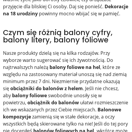
przyjęcie dla bliskiej Ci osoby. Daj się ponieść.
Dekoracje
na 18 urodziny
powinny mocno wbijać się w pamięć.
Czym się różnią balony cyfry,
balony litery, balony foliowe
Nasze produkty dzielą się na kilka rodzajów. Przy
wyborze warto sugerować się ich żywotnością. Do
najtrwalszych należą
balony foliowe na hel
, które ze
względu na zastosowany materiał unoszą się nad ziemią
minimum przez 7 dni. Niezmiernie przydatne okazują
się
obciążniki do balonów z helem
. Jeśli nie chcesz,
aby
balony foliowe
swobodnie unosiły się w
powietrzu,
obciążnik do balonów
ułatwi rozmieszczenie
ich we wskazanych przez Ciebie miejscach.
Balonowe
kompozycje
zamienią się w stałe dekoracje, a oczy
wszystkich będą skierowane tylko na nie! Jeśli do tej pory
nie doceniłeś
balonów foliowych na hel,
wkrótce może