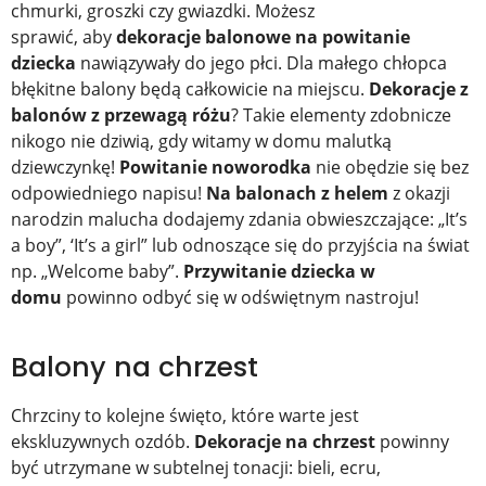
chmurki, groszki czy gwiazdki. Możesz
sprawić,
aby
dekoracje balonowe na powitanie
dziecka
nawiązywały do jego płci. Dla małego chłopca
błękitne balony będą całkowicie na miejscu.
Dekoracje z
balonów z przewagą różu
? Takie elementy zdobnicze
nikogo nie dziwią, gdy witamy w domu malutką
dziewczynkę!
Powitanie noworodka
nie obędzie się bez
odpowiedniego napisu!
Na balonach z helem
z okazji
narodzin malucha dodajemy zdania obwieszczające: „It’s
a boy”, ‘It’s a girl” lub odnoszące się do przyjścia na świat
np. „Welcome baby”.
Przywitanie dziecka w
domu
powinno odbyć się w odświętnym nastroju!
Balony na chrzest
Chrzciny to kolejne święto, które warte jest
ekskluzywnych ozdób.
Dekoracje na chrzest
powinny
być utrzymane w subtelnej tonacji: bieli, ecru,