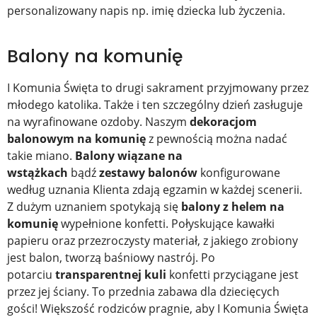
personalizowany napis np. imię dziecka lub życzenia.
Balony na komunię
I Komunia Święta to drugi sakrament przyjmowany przez
młodego katolika. Także i ten szczególny dzień zasługuje
na wyrafinowane ozdoby. Naszym
dekoracjom
balonowym na komunię
z pewnością można nadać
takie miano.
Balony wiązane na
wstążkach
bądź
zestawy balonów
konfigurowane
według uznania Klienta zdają egzamin w każdej scenerii.
Z dużym uznaniem spotykają się
balony z helem na
komunię
wypełnione konfetti. Połyskujące kawałki
papieru oraz przezroczysty materiał, z jakiego zrobiony
jest balon, tworzą baśniowy nastrój. Po
potarciu
transparentnej kuli
konfetti przyciągane jest
przez jej ściany. To przednia zabawa dla dziecięcych
gości! Większość rodziców pragnie, aby I Komunia Święta