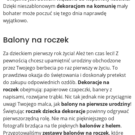
Dzięki nieszablonowym
dekoracjom na komunię
mały
bohater może poczuć się tego dnia naprawdę
wyjątkowo.
Balony na roczek
Za dzieckiem pierwszy rok życia! Ależ ten czas leci! Z
pewnością chcesz upamiętnić urodziny obchodzone
przez Twojego berbecia po raz pierwszy w życiu. To
prawdziwa okazja do świętowania i doskonały pretekst
do zakupu odpowiednich ozdób.
Dekoracje na
roczek
obejmują: papierowe czapeczki, banery z
napisami, rozwijane trąbki. Nic tak jednak nie przyciągnie
uwagi Twojego malca, jak
balony na pierwsze urodziny
!
Świętując
roczek dziecka dekoracje
powinny odgrywać
pierwszorzędną rolę. Nie ma nic piękniejszego od
fotografii brzdąca na tle pięknych
balonów z helem
.
Przygotowaliśmy
zestawy balonów na roczek
, które