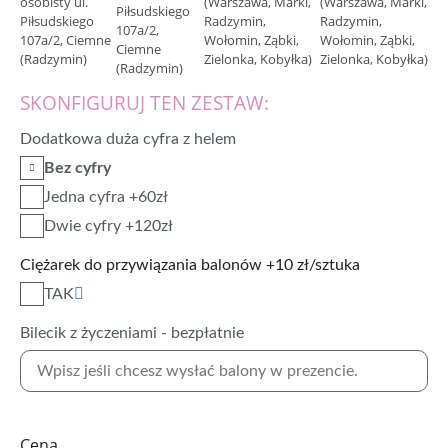
(Warszawa, Marki,
Piłsudskiego
Radzymin,
107a/2,
Wołomin, Ząbki,
Ciemne
Zielonka, Kobyłka)
(Radzymin)
SKONFIGURUJ TEN ZESTAW:
Dodatkowa duża cyfra z helem
Bez cyfry
Jedna cyfra +60zł
Dwie cyfry +120zł
Ciężarek do przywiązania balonów +10 zł/sztuka
TAK
Bilecik z życzeniami - bezpłatnie
Cena