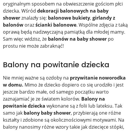
oryginalnym sposobem na obwieszczenie gościom płci
dziecka. Wśród
dekoracji balonowych na baby
shower
znalazły się:
balonowe bukiety
,
girlandy z
balonów
oraz
ścianki balonowe
. Wspólne zdjęcia z taką
oprawą będą nadzwyczajną pamiątką dla młodej mamy.
Sam więc widzisz, że
balonów na baby shower
po
prostu nie może zabraknąć!
Balony na powitanie dziecka
Nie mniej ważne są ozdoby na
przywitanie noworodka
w domu.
Mimo że dziecko dopiero co się urodziło i jest
jeszcze bardzo małe, od samego początku warto
zaznajamiać je ze światem kolorów.
Balony na
powitanie dziecka
wykonane są z folii lub lateksu. Tak
samo jak
balony baby shower
, przybierają one różne
kształty i zdobione są okolicznościowymi motywami. Na
balony nanosimy różne wzory takie jak dziecięce stópki,