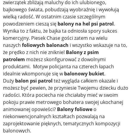
zwierzątek zbliżają maluchy do ich ulubionego,
bajkowego świata, pobudzają wyobraźnię i wywołują
wielką radość. W ostatnim czasie szczególnym
powodzeniem cieszą się
balony na hel psi patrol
.
Wynika to z faktu, że bajka ta odniosła spory sukces
komercyjny. Piesek Chase gości zatem na wielu
naszych
foliowych balonach
i wszystko wskazuje na to,
że prędko z nich nie zniknie!
Balony z psim
patrolem
możesz skonfigurować z dowolnymi
produktami. Motyw policjanta na czterech łapach
idealnie wkomponuje się w
balonowy bukiet
.
Duży
balon psi patrol
też wygląda całkiem okazale i
możesz być pewien, że przyniesie Twojemu dziecku dużo
radości. Która pociecha nie chciałaby mieć w swoim
pokoju prawie metrowego bohatera swojej ukochanej
animowanej opowieści?
Balony foliowe
o
niekonwencjonalnych kształtach pozwalają na
zaprojektowanie pięknych, tematycznych kompozycji
balonowych.