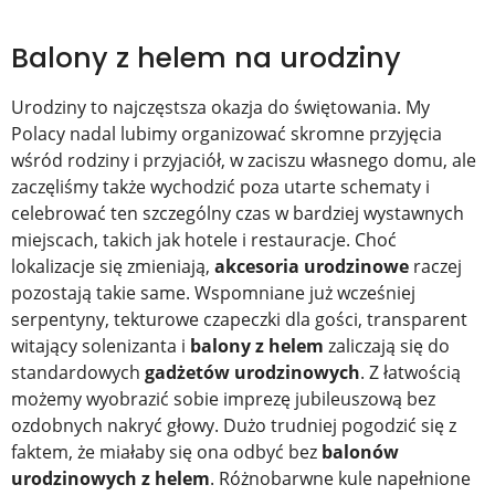
Balony z helem na urodziny
Urodziny to najczęstsza okazja do świętowania. My
Polacy nadal lubimy organizować skromne przyjęcia
wśród rodziny i przyjaciół, w zaciszu własnego domu, ale
zaczęliśmy także wychodzić poza utarte schematy i
celebrować ten szczególny czas w bardziej wystawnych
miejscach, takich jak hotele i restauracje. Choć
lokalizacje się zmieniają,
akcesoria urodzinowe
raczej
pozostają takie same. Wspomniane już wcześniej
serpentyny, tekturowe czapeczki dla gości, transparent
witający solenizanta i
balony z helem
zaliczają się do
standardowych
gadżetów urodzinowych
. Z łatwością
możemy wyobrazić sobie imprezę jubileuszową bez
ozdobnych nakryć głowy. Dużo trudniej pogodzić się z
faktem, że miałaby się ona odbyć bez
balonów
urodzinowych z helem
. Różnobarwne kule napełnione