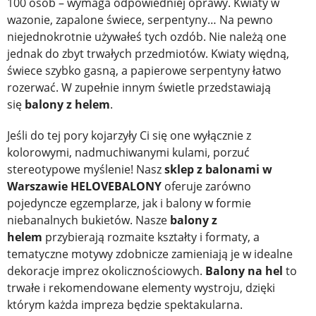
100 osób – wymaga odpowiedniej oprawy. Kwiaty w
wazonie, zapalone świece, serpentyny… Na pewno
niejednokrotnie używałeś tych ozdób. Nie należą one
jednak do zbyt trwałych przedmiotów. Kwiaty więdną,
świece szybko gasną, a papierowe serpentyny łatwo
rozerwać. W zupełnie innym świetle przedstawiają
się
balony z helem
.
Jeśli do tej pory kojarzyły Ci się one wyłącznie z
kolorowymi, nadmuchiwanymi kulami, porzuć
stereotypowe myślenie! Nasz
sklep z balonami w
Warszawie HELOVEBALONY
oferuje zarówno
pojedyncze egzemplarze, jak i balony w formie
niebanalnych bukietów. Nasze
balony z
helem
przybierają rozmaite kształty i formaty, a
tematyczne motywy zdobnicze zamieniają je w idealne
dekoracje imprez okolicznościowych.
Balony na hel
to
trwałe i rekomendowane elementy wystroju, dzięki
którym każda impreza będzie spektakularna.