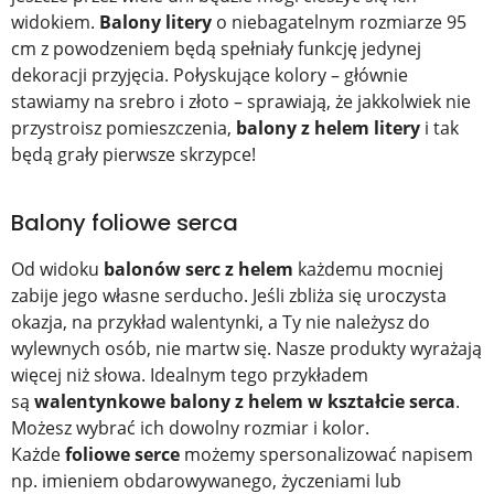
widokiem.
Balony litery
o niebagatelnym rozmiarze 95
cm z powodzeniem będą spełniały funkcję jedynej
dekoracji przyjęcia. Połyskujące kolory – głównie
stawiamy na srebro i złoto – sprawiają, że jakkolwiek nie
przystroisz pomieszczenia,
balony z helem litery
i tak
będą grały pierwsze skrzypce!
Balony foliowe serca
Od widoku
balonów serc z helem
każdemu mocniej
zabije jego własne serducho. Jeśli zbliża się uroczysta
okazja, na przykład walentynki, a Ty nie należysz do
wylewnych osób, nie martw się. Nasze produkty wyrażają
więcej niż słowa. Idealnym tego przykładem
są
walentynkowe balony z helem w kształcie serca
.
Możesz wybrać ich dowolny rozmiar i kolor.
Każde
foliowe serce
możemy spersonalizować napisem
np. imieniem obdarowywanego, życzeniami lub