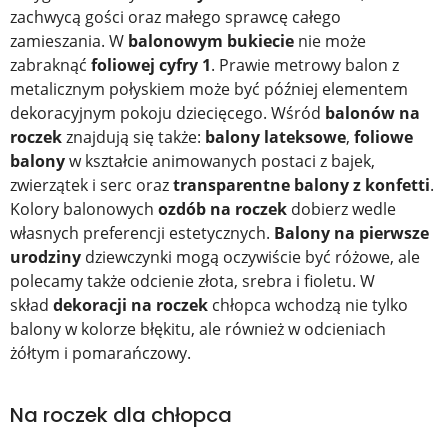
zachwycą gości oraz małego sprawcę całego
zamieszania. W
balonowym bukiecie
nie może
zabraknąć
foliowej cyfry 1
. Prawie metrowy balon z
metalicznym połyskiem może być później elementem
dekoracyjnym pokoju dziecięcego. Wśród
balonów na
roczek
znajdują się także:
balony lateksowe
,
foliowe
balony
w kształcie animowanych postaci z bajek,
zwierzątek i serc oraz
transparentne balony z konfetti
.
Kolory balonowych
ozdób na roczek
dobierz wedle
własnych preferencji estetycznych.
Balony na pierwsze
urodziny
dziewczynki mogą oczywiście być różowe, ale
polecamy także odcienie złota, srebra i fioletu. W
skład
dekoracji na roczek
chłopca wchodzą nie tylko
balony w kolorze błękitu, ale również w odcieniach
żółtym i pomarańczowy.
Na roczek dla chłopca