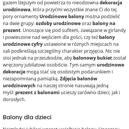
gazem lżejszym od powietrza to nieodzowna
dekoracja
urodzinowa
, która przyćmi wszystkie znane Ci do tej
pory ornamenty
Urodzinowe balony
można podzielić
na dwie grupy:
ozdoby urodzinowe
oraz
balony na
prezent
. Unoszące się pod sufitem, zawiązane w girlandy
i powieszone nad wejściem dla gości, czy też
balony
urodzinowe cyfry
ustawione w różnych miejscach na
sali podkreślają szczególny charakter przyjęcia. Nic nie
stoi jednak na przeszkodzie, aby
balonowy bukiet
został
wręczony jubilatowi osobiście. Tym samym
urodzinowe
dekoracje
mogą stać się osobistym podarunkiem i
niezapomnianą pamiątką.
Zdjęcia balonów
urodzinowych
na naszej stronie nasuwają jedną
myśl:
prezent z balonami
ucieszy zarówno dzieci, jak i
dorosłych.
Balony dla dzieci