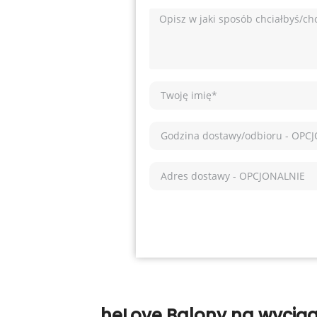
heLove Balony na wyciągn