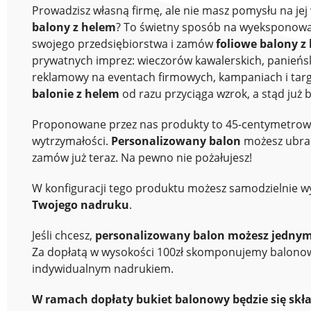
Prowadzisz własną firmę, ale nie masz pomysłu na j
balony z helem
? To świetny sposób na wyeksponowani
swojego przedsiębiorstwa i zamów
foliowe balony z 
prywatnych imprez: wieczorów kawalerskich, panieńsk
reklamowy na eventach firmowych, kampaniach i tar
balonie z helem
od razu przyciąga wzrok, a stąd już 
Proponowane przez nas produkty to 45-centymetro
wytrzymałości.
Personalizowany balon
możesz ubrać
zamów już teraz. Na pewno nie pożałujesz!
W konfiguracji tego produktu możesz samodzielnie 
Twojego nadruku
.
Jeśli chcesz,
personalizowany balon możesz jednym
Za dopłatą w wysokości 100zł skomponujemy balonowy
indywidualnym nadrukiem.
W ramach dopłaty bukiet balonowy będzie się skła