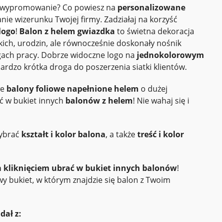
ej wypromowanie? Co powiesz na
personalizowane
e wizerunku Twojej firmy. Zadziałaj na korzyść
logo
!
Balon z helem gwiazdka
to świetna dekoracja
ich, urodzin, ale równocześnie doskonały nośnik
gach pracy. Dobrze widoczne logo na
jednokolorowym
bardzo krótka droga do poszerzenia siatki klientów.
we
balony foliowe
napełnione helem
o dużej
 w bukiet innych
balonów z helem
! Nie wahaj się i
wybrać
kształt i kolor balona
, a także
treść i kolor
 kliknięciem ubrać w bukiet innych balonów
!
 bukiet, w którym znajdzie się balon z Twoim
dał z: