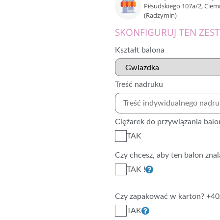
Piłsudskiego 107a/2, Cie
(Radzymin)
SKONFIGURUJ TEN ZES
Kształt balona
Treść nadruku
Ciężarek do przywiązania balo
TAK
Czy chcesz, aby ten balon znala
TAK !
Czy zapakować w karton? +40
TAK