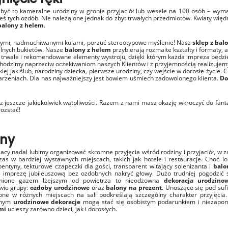
 być to kameralne urodziny w gronie przyjaciół lub wesele na 100 osób – wym
ś tych ozdób. Nie należą one jednak do zbyt trwałych przedmiotów. Kwiaty więd
balony z helem
.
lorowymi, nadmuchiwanymi kulami, porzuć stereotypowe myślenie! Nasz
sklep z ba
alnych bukietów. Nasze
balony z helem
przybierają rozmaite kształty i formaty,
 trwałe i rekomendowane elementy wystroju, dzięki którym każda impreza będzi
hodzimy naprzeciw oczekiwaniom naszych Klientów i z przyjemnością realizuje
iej jak ślub, narodziny dziecka, pierwsze urodziny, czy wejście w dorosłe życie.
rzeniach. Dla nas najważniejszy jest bowiem uśmiech zadowolonego klienta.
Do
z jeszcze jakiekolwiek wątpliwości. Razem z nami masz okazję wkroczyć do fan
rozstać!
iny
lacy nadal lubimy organizować skromne przyjęcia wśród rodziny i przyjaciół, w 
as w bardziej wystawnych miejscach, takich jak hotele i restauracje. Choć lok
ntyny, tekturowe czapeczki dla gości, transparent witający solenizanta i
balo
 imprezę jubileuszową bez ozdobnych nakryć głowy. Dużo trudniej pogodzić 
łnione gazem lżejszym od powietrza to nieodzowna
dekoracja urodzino
wie grupy:
ozdoby urodzinowe
oraz
balony na prezent
. Unoszące się pod suf
ne w różnych miejscach na sali podkreślają szczególny charakter przyjęcia.
samym
urodzinowe dekoracje
mogą stać się osobistym podarunkiem i niezapo
mi
ucieszy zarówno dzieci, jak i dorosłych.