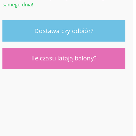
samego dnia!
Dostawa czy odbiór?
Ile czasu latają balony?