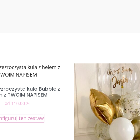
ezroczysta kula Bubble z
m z TWOIM NAPISEM
od
110.00
zł
nfiguruj ten zestaw