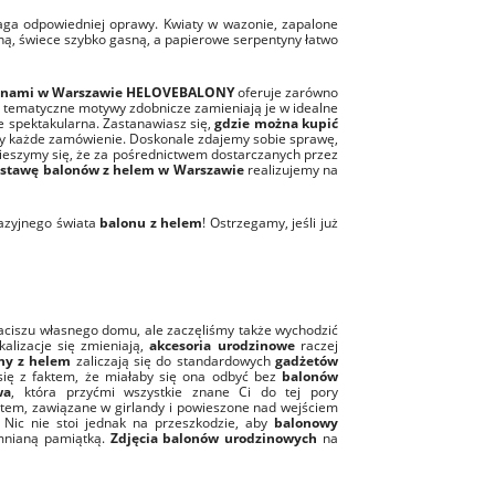
aga odpowiedniej oprawy. Kwiaty w wazonie, zapalone
ną, świece szybko gasną, a papierowe serpentyny łatwo
lonami w Warszawie HELOVEBALONY
oferuje zarówno
 a tematyczne motywy zdobnicze zamieniają je w idealne
e spektakularna. Zastanawiasz się,
gdzie można kupić
my każde zamówienie. Doskonale zdajemy sobie sprawę,
 Cieszymy się, że za pośrednictwem dostarczanych przez
stawę balonów z helem w Warszawie
realizujemy na
tazyjnego świata
balonu z helem
! Ostrzegamy, jeśli już
zaciszu własnego domu, ale zaczęliśmy także wychodzić
alizacje się zmieniają,
akcesoria urodzinowe
raczej
ny z helem
zaliczają się do standardowych
gadżetów
się z faktem, że miałaby się ona odbyć bez
balonów
wa
, która przyćmi wszystkie znane Ci do tej pory
item, zawiązane w girlandy i powieszone nad wejściem
 Nic nie stoi jednak na przeszkodzie, aby
balonowy
mnianą pamiątką.
Zdjęcia balonów urodzinowych
na