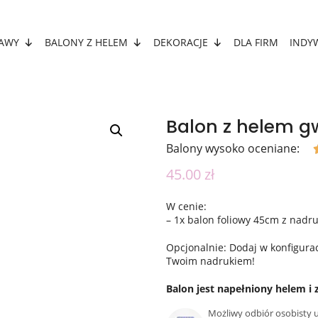
AWY
BALONY Z HELEM
DEKORACJE
DLA FIRM
INDY
Balon z helem 
Balony wysoko oceniane:
45.00
zł
W cenie:
– 1x balon foliowy 45cm z nadr
Opcjonalnie: Dodaj w konfigurac
Twoim nadrukiem!
Balon jest napełniony helem i 
Możliwy odbiór osobisty u