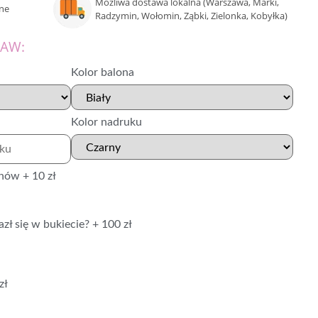
Możliwa dostawa lokalna (Warszawa, Marki,
mne
Radzymin, Wołomin, Ząbki, Zielonka, Kobyłka)
TAW:
Kolor balona
Kolor nadruku
nów + 10 zł
zł się w bukiecie? + 100 zł
zł