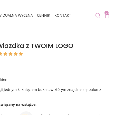
0
WIDUALNA WYCENA
CENNIK
KONTAKT
gwiazdka z TWOIM LOGO





ukiem
ji jednym kliknięciem bukiet, w którym znajdzie się balon z
związany na wstążce.
l.