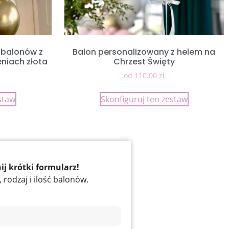
 balonów z
Balon personalizowany z helem na
niach złota
Chrzest Święty
od
110.00
zł
staw
Skonfiguruj ten zestaw
j krótki formularz!
rodzaj i ilość balonów.