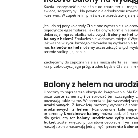
Każda uroczystość niezależnie od charakteru – mogą
świece, serpentyny… Na pewno niejednokrotnie używałe
rozerwać. W zupełnie innym świetle przedstawiają się
Jeśli do tej pory kojarzyły Ci się one wyłącznie z ko
pojedyncze egzemplarze, jak i balony w formie nieban
dekoracje imprez okolicznościowych.
Balony na hel
to
balony z helem?
Znalazłeś się w dobrym miejscu! Wyc
jak ważne w życiu każdego człowieka są wydarzenia tak
nas
balonów na hel
możemy uczestniczyć w tych wyda
terenie stolicy i jej okolic.
Zachęcamy do zapoznania się z naszą ofertą jeśli mas
raz przekroczysz jego próg, trudno będzie Ci się z nim 
Balony z helem na urodz
Urodziny to najczęstsza okazja do świętowania. My Po
poza utarte schematy i celebrować ten szczególny cz
pozostają takie same. Wspomniane już wcześniej serpe
urodzinowych
. Z łatwością możemy wyobrazić sobie
urodzinowych z helem
. Różnobarwne kule nape
ornamenty
Urodzinowe balony
można podzielić na d
dla gości, czy też
balony urodzinowe cyfry
ustawio
bukiet
został wręczony jubilatowi osobiście. Tym 
naszej stronie nasuwają jedną myśl:
prezent z balona