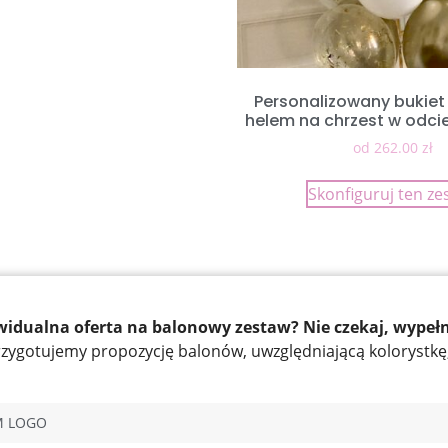
Personalizowany bukiet
helem na chrzest w odcie
od
262.00
zł
Skonfiguruj ten ze
ywidualna oferta na balonowy zestaw? Nie czekaj, wypełni
przygotujemy propozycję balonów, uwzględniającą kolorystkę, 