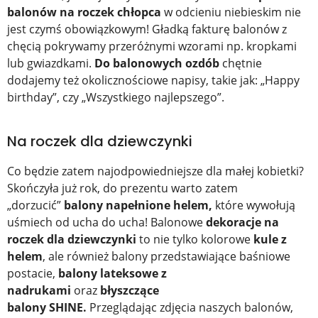
balonów na roczek chłopca
w odcieniu niebieskim nie
jest czymś obowiązkowym! Gładką fakturę balonów z
chęcią pokrywamy przeróżnymi wzorami np. kropkami
lub gwiazdkami.
Do balonowych ozdób
chętnie
dodajemy też okolicznościowe napisy, takie jak: „Happy
birthday”, czy „Wszystkiego najlepszego”.
Na roczek dla dziewczynki
Co będzie zatem najodpowiedniejsze dla małej kobietki?
Skończyła już rok, do prezentu warto zatem
„dorzucić”
balony napełnione helem,
które wywołują
uśmiech od ucha do ucha! Balonowe
dekoracje na
roczek dla dziewczynki
to nie tylko kolorowe
kule z
helem
, ale również balony przedstawiające baśniowe
postacie,
balony lateksowe z
nadrukami
oraz
błyszczące
balony
SHINE.
Przeglądając zdjęcia naszych balonów,