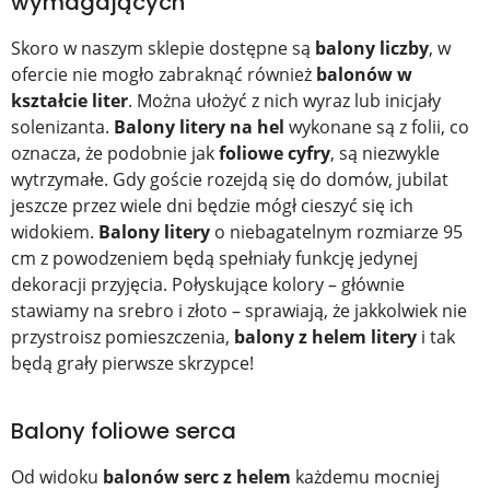
wymagających
Skoro w naszym sklepie dostępne są
balony liczby
, w
ofercie nie mogło zabraknąć również
balonów w
kształcie liter
. Można ułożyć z nich wyraz lub inicjały
solenizanta.
Balony litery na hel
wykonane są z folii, co
oznacza, że podobnie jak
foliowe cyfry
, są niezwykle
wytrzymałe. Gdy goście rozejdą się do domów, jubilat
jeszcze przez wiele dni będzie mógł cieszyć się ich
widokiem.
Balony litery
o niebagatelnym rozmiarze 95
cm z powodzeniem będą spełniały funkcję jedynej
dekoracji przyjęcia. Połyskujące kolory – głównie
stawiamy na srebro i złoto – sprawiają, że jakkolwiek nie
przystroisz pomieszczenia,
balony z helem litery
i tak
będą grały pierwsze skrzypce!
Balony foliowe serca
Od widoku
balonów serc z helem
każdemu mocniej