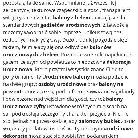
pozostają takie same. Wspomniane już wcześniej
serpentyny, tekturowe czapeczki dla gości, transparent
witający solenizanta i
balony z helem
zaliczają się do
standardowych
gadżetów urodzinowych
. Z łatwością
możemy wyobrazić sobie imprezę jubileuszową bez
ozdobnych nakryć głowy. Dużo trudniej pogodzić się z
faktem, że miałaby się ona odbyć bez
balonów
urodzinowych z helem
. Różnobarwne kule napełnione
gazem lżejszym od powietrza to nieodzowna
dekoracja
urodzinowa
, która przyćmi wszystkie znane Ci do tej
pory ornamenty
Urodzinowe balony
można podzielić
na dwie grupy:
ozdoby urodzinowe
oraz
balony na
prezent
. Unoszące się pod sufitem, zawiązane w girlandy
i powieszone nad wejściem dla gości, czy też
balony
urodzinowe cyfry
ustawione w różnych miejscach na
sali podkreślają szczególny charakter przyjęcia. Nic nie
stoi jednak na przeszkodzie, aby
balonowy bukiet
został
wręczony jubilatowi osobiście. Tym samym
urodzinowe
dekoracje
mogą stać się osobistym podarunkiem i