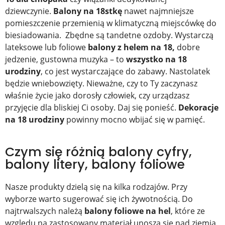
dziewczynie.
Balony na 18stkę
nawet najmniejsze
pomieszczenie przemienią w klimatyczną miejscówkę do
biesiadowania. Zbędne są tandetne ozdoby. Wystarczą
lateksowe lub foliowe
balony z helem na 18,
dobre
jedzenie, gustowna muzyka – to
wszystko na 18
urodziny
, co jest wystarczające do zabawy. Nastolatek
będzie wniebowzięty. Nieważne, czy to Ty zaczynasz
właśnie życie jako dorosły człowiek, czy urządzasz
przyjęcie dla bliskiej Ci osoby. Daj się ponieść.
Dekoracje
na 18 urodziny
powinny mocno wbijać się w pamięć.
Czym się różnią balony cyfry,
balony litery, balony foliowe
Nasze produkty dzielą się na kilka rodzajów. Przy
wyborze warto sugerować się ich żywotnością. Do
najtrwalszych należą
balony foliowe na hel
, które ze
względu na zastosowany materiał unoszą się nad ziemią