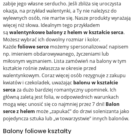
zabije jego własne serducho. Jeśli zbliża się uroczysta
okazja, na przykład walentynki, a Ty nie należysz do
wylewnych osób, nie martw się. Nasze produkty wyrażają
więcej niż słowa. Idealnym tego przykładem
są
walentynkowe balony z helem w kształcie serca
.
Możesz wybrać ich dowolny rozmiar i kolor.
Każde
foliowe serce
możemy spersonalizować napisem
np. imieniem obdarowywanego, życzeniami lub
miłosnym wyznaniem. Lista zamówień na balony w tym
kształcie rośnie zwłaszcza w okresie przed
walentynkowym. Coraz więcej osób rezygnuje z zakupu
kwiatów i czekoladek, uważając
balonu w kształcie
serca
za dużo bardziej romantyczny upominek. Ich
główną zaletą jest folia, w odpowiednich warunkach
mogą więc unosić się co najmniej przez 7 dni!
Balon
serce z helem
może „zapukać” do drzwi solenizanta jako
pojedyncza sztuka lub „w towarzystwie” innych balonów.
Balony foliowe kształty