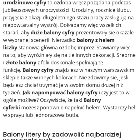
urodzinowe cyfry
to ozdoba wręcz pożądana podczas
jubileuszowych uroczystości. Urodziny, rocznice ślubu,
przyjęcia z okazji długoletniego stażu pracy zasługują na
niepowtarzalny wystrój. Dokładamy więc wszelkich
starań, aby
duże balony cyfry
prezentowały się okazale
w wybranej scenerii. Nierzadko
balony z helem
liczby
stanowią główną ozdobę imprez. Stawiamy więc
na to, aby wyróżniały się na tle innych dekoracji. Srebrne
i
złote balony
z folii doskonale spełniają tę
funkcję.
Balony cyfry
znajdziesz w naszym warszawskim
sklepie także w innych kolorach. Nie zdziwimy się, jeśli
będziesz chciał trzymać je w swoim domu dłużej niż
tydzień.
Jak napompować balony cyfry
i czy jest to w
ogóle możliwe? Oczywiście, że tak!
Balony
cyferki
możesz ponownie napełnić helem. Wystarczy hel
w sprayu lub jednorazowa butla.
Balony litery by zadowolić najbardziej