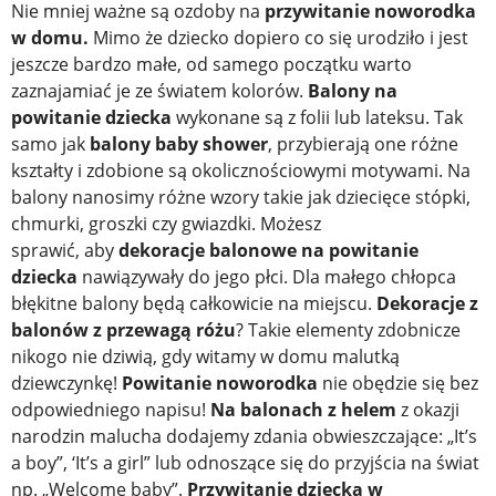
Nie mniej ważne są ozdoby na
przywitanie noworodka
w domu.
Mimo że dziecko dopiero co się urodziło i jest
jeszcze bardzo małe, od samego początku warto
zaznajamiać je ze światem kolorów.
Balony na
powitanie dziecka
wykonane są z folii lub lateksu. Tak
samo jak
balony baby shower
, przybierają one różne
kształty i zdobione są okolicznościowymi motywami. Na
balony nanosimy różne wzory takie jak dziecięce stópki,
chmurki, groszki czy gwiazdki. Możesz
sprawić,
aby
dekoracje balonowe na powitanie
dziecka
nawiązywały do jego płci. Dla małego chłopca
błękitne balony będą całkowicie na miejscu.
Dekoracje z
balonów z przewagą różu
? Takie elementy zdobnicze
nikogo nie dziwią, gdy witamy w domu malutką
dziewczynkę!
Powitanie noworodka
nie obędzie się bez
odpowiedniego napisu!
Na balonach z helem
z okazji
narodzin malucha dodajemy zdania obwieszczające: „It’s
a boy”, ‘It’s a girl” lub odnoszące się do przyjścia na świat
np. „Welcome baby”.
Przywitanie dziecka w