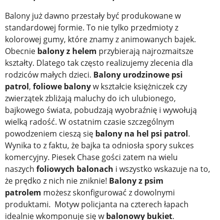
Balony już dawno przestały być produkowane w
standardowej formie. To nie tylko przedmioty z
kolorowej gumy, które znamy z animowanych bajek.
Obecnie
balony z helem
przybierają najrozmaitsze
kształty. Dlatego tak często realizujemy zlecenia dla
rodziców małych dzieci.
Balony urodzinowe psi
patrol
,
foliowe balony
w kształcie księżniczek czy
zwierzątek zbliżają maluchy do ich ulubionego,
bajkowego świata, pobudzają wyobraźnię i wywołują
wielką radość. W ostatnim czasie szczególnym
powodzeniem cieszą się
balony na hel psi patrol
.
Wynika to z faktu, że bajka ta odniosła spory sukces
komercyjny. Piesek Chase gości zatem na wielu
naszych
foliowych balonach
i wszystko wskazuje na to,
że prędko z nich nie zniknie!
Balony z psim
patrolem
możesz skonfigurować z dowolnymi
produktami. Motyw policjanta na czterech łapach
idealnie wkomponuje się w
balonowy bukiet
.