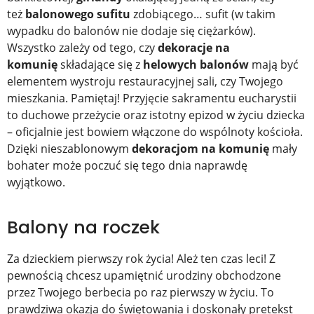
też
balonowego sufitu
zdobiącego… sufit (w takim
wypadku do balonów nie dodaje się ciężarków).
Wszystko zależy od tego, czy
dekoracje na
komunię
składające się z
helowych
balonów
mają być
elementem wystroju restauracyjnej sali, czy Twojego
mieszkania. Pamiętaj! Przyjęcie sakramentu eucharystii
to duchowe przeżycie oraz istotny epizod w życiu dziecka
– oficjalnie jest bowiem włączone do wspólnoty kościoła.
Dzięki nieszablonowym
dekoracjom na komunię
mały
bohater może poczuć się tego dnia naprawdę
wyjątkowo.
Balony na roczek
Za dzieckiem pierwszy rok życia! Ależ ten czas leci! Z
pewnością chcesz upamiętnić urodziny obchodzone
przez Twojego berbecia po raz pierwszy w życiu. To
prawdziwa okazja do świętowania i doskonały pretekst