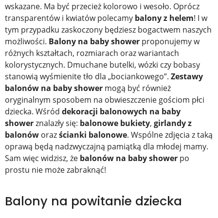
wskazane. Ma być przecież kolorowo i wesoło. Oprócz
transparentów i kwiatów polecamy
balony z helem
! I w
tym przypadku zaskoczony będziesz bogactwem naszych
możliwości.
Balony na baby shower
proponujemy w
różnych kształtach, rozmiarach oraz wariantach
kolorystycznych. Dmuchane butelki, wózki czy bobasy
stanowią wyśmienite tło dla „bociankowego”.
Zestawy
balonów na baby shower
mogą być również
oryginalnym sposobem na obwieszczenie gościom płci
dziecka. Wśród
dekoracji balonowych na baby
shower
znalazły się:
balonowe bukiety
,
girlandy z
balonów
oraz
ścianki balonowe
. Wspólne zdjęcia z taką
oprawą będą nadzwyczajną pamiątką dla młodej mamy.
Sam więc widzisz, że
balonów na baby shower
po
prostu nie może zabraknąć!
Balony na powitanie dziecka