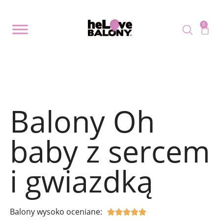
0
Balony Oh
baby z sercem
i gwiazdką
Balony wysoko oceniane:




