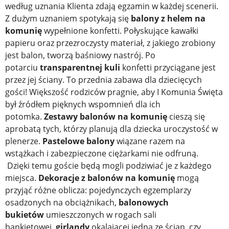
według uznania Klienta zdają egzamin w każdej scenerii.
Z dużym uznaniem spotykają się
balony z helem na
komunię
wypełnione konfetti. Połyskujące kawałki
papieru oraz przezroczysty materiał, z jakiego zrobiony
jest balon, tworzą baśniowy nastrój. Po
potarciu
transparentnej kuli
konfetti przyciągane jest
przez jej ściany. To przednia zabawa dla dziecięcych
gości! Większość rodziców pragnie, aby I Komunia Święta
był źródłem pięknych wspomnień dla ich
potomka.
Zestawy balonów na komunię
cieszą się
aprobatą tych, którzy planują dla dziecka uroczystość w
plenerze.
Pastelowe balony
wiązane razem na
wstążkach i zabezpieczone ciężarkami nie odfruną.
Dzięki temu goście będą mogli podziwiać je z każdego
miejsca.
Dekoracje z balonów na komunię
mogą
przyjąć różne oblicza: pojedynczych egzemplarzy
osadzonych na obciążnikach,
balonowych
bukietów
umieszczonych w rogach sali
bankietowej,
girlandy
okalającej jedną ze ścian, czy