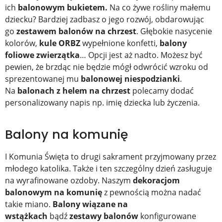
ich
balonowym bukietem.
Na co żywe rośliny małemu
dziecku? Bardziej zadbasz o jego rozwój, obdarowując
go
zestawem balonów na chrzest
. Głębokie nasycenie
kolorów,
kule ORBZ
wypełnione konfetti,
balony
foliowe
zwierzątka
… Opcji jest aż nadto. Możesz być
pewien, że brzdąc nie będzie mógł odwrócić wzroku od
sprezentowanej mu
balonowej niespodzianki
.
Na
balonach z helem na chrzest
polecamy dodać
personalizowany napis np. imię dziecka lub życzenia.
Balony na komunię
I Komunia Święta to drugi sakrament przyjmowany przez
młodego katolika. Także i ten szczególny dzień zasługuje
na wyrafinowane ozdoby. Naszym
dekoracjom
balonowym na komunię
z pewnością można nadać
takie miano.
Balony wiązane na
wstążkach
bądź
zestawy balonów
konfigurowane