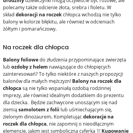
urodziny
dziewczynki mogą oczywiście być różowe, ale
polecamy także odcienie złota, srebra i fioletu. W
skład
dekoracji na roczek
chłopca wchodzą nie tylko
balony w kolorze błękitu, ale również w odcieniach
żółtym i pomarańczowy.
Na roczek dla chłopca
Balony foliowe
do złudzenia przypominające zwierzęta
lub
ozdoby z helem
nawiązujące do chłopięcych
zainteresowań? To tylko niektóre z naszych propozycji
balonów dla małych mężczyzn!
Balony na roczek dla
chłopca
są nie tylko wspaniałą ozdobą rodzinnej
imprezy, ale również idealnym dodatkiem do prezentu
dla dziecka. Będzie zachwycone unoszącym się nad
ziemią
samolotem z folii
lub uśmiechającym się,
zielonym dinozaurem
.
Kompletując
dekoracje na
roczek dla chłopca
,
nie zapomnij o nieodłącznym
elemencie, jakim jest symboliczna cyferka 1!
Kupowanie