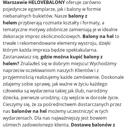
Warszawie HELOVEBALONY
oferuje zarówno
pojedyncze egzemplarze, jak i balony w formie
niebanalnych bukietów. Nasze
balony z
helem
przybierają rozmaite kształty i formaty, a
tematyczne motywy zdobnicze zamieniają je w idealne
dekoracje imprez okolicznościowych.
Balony na hel
to
trwałe i rekomendowane elementy wystroju, dzięki
którym każda impreza będzie spektakularna.
Zastanawiasz się,
gdzie można kupić balony z
helem?
Znalazłeś się w dobrym miejscu! Wychodzimy
naprzeciw oczekiwaniom naszych Klientów i z
przyjemnością realizujemy każde zamówienie. Doskonale
zdajemy sobie sprawę, jak ważne w życiu każdego
człowieka są wydarzenia takiej jak ślub, narodziny
dziecka, pierwsze urodziny, czy wejście w dorosłe życie.
Cieszymy się, że za pośrednictwem dostarczanych przez
nas
balonów na hel
możemy uczestniczyć w tych
wydarzeniach. Dla nas najważniejszy jest bowiem
uśmiech zadowolonego klienta.
Dostawę balonów z