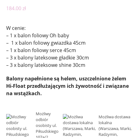
184.00
zł
W cenie:
– 1 x balon foliowy Oh baby
– 1 x balon foliowy gwiazdka 45cm
– 1 x balon foliowy serce 45cm
– 3 x balony lateksowe gładkie 30cm
– 3 x balony lateksowe shine 30cm
Balony napełnione są helem, uszczelnione żelem
Hi-Float przedłużającym ich żywotność i związane
na wstążkach.
Możliwy
Możliwa dostawa
odbiór
lokalna
osobisty ul.
(Warszawa, Marki,
Piłsudskiego
Radzymin,
107a/2,