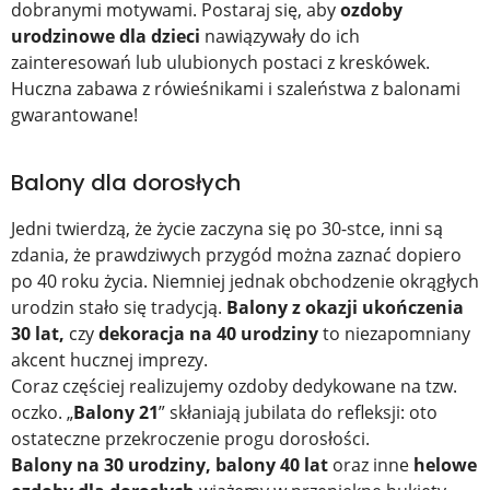
dobranymi motywami. Postaraj się, aby
ozdoby
urodzinowe dla dzieci
nawiązywały do ich
zainteresowań lub ulubionych postaci z kreskówek.
Huczna zabawa z rówieśnikami i szaleństwa z balonami
gwarantowane!
Balony dla dorosłych
Jedni twierdzą, że życie zaczyna się po 30-stce, inni są
zdania, że prawdziwych przygód można zaznać dopiero
po 40 roku życia. Niemniej jednak obchodzenie okrągłych
urodzin stało się tradycją.
Balony z okazji ukończenia
30 lat,
czy
dekoracja na 40 urodziny
to niezapomniany
akcent hucznej imprezy.
Coraz częściej realizujemy ozdoby dedykowane na tzw.
oczko. „
Balony 21
” skłaniają jubilata do refleksji: oto
ostateczne przekroczenie progu dorosłości.
Balony na 30 urodziny, balony 40 lat
oraz inne
helowe