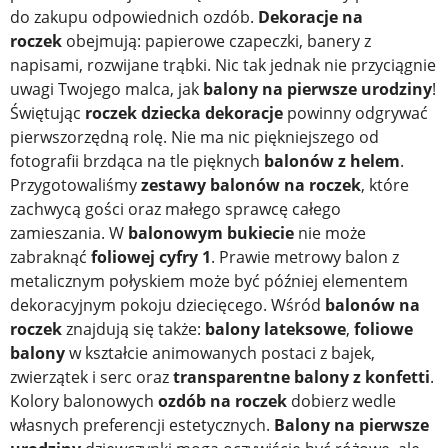
do zakupu odpowiednich ozdób.
Dekoracje na
roczek
obejmują: papierowe czapeczki, banery z
napisami, rozwijane trąbki. Nic tak jednak nie przyciągnie
uwagi Twojego malca, jak
balony na pierwsze urodziny
!
Świętując
roczek dziecka dekoracje
powinny odgrywać
pierwszorzędną rolę. Nie ma nic piękniejszego od
fotografii brzdąca na tle pięknych
balonów z helem
.
Przygotowaliśmy
zestawy balonów na roczek
, które
zachwycą gości oraz małego sprawcę całego
zamieszania. W
balonowym bukiecie
nie może
zabraknąć
foliowej cyfry 1
. Prawie metrowy balon z
metalicznym połyskiem może być później elementem
dekoracyjnym pokoju dziecięcego. Wśród
balonów na
roczek
znajdują się także:
balony lateksowe
,
foliowe
balony
w kształcie animowanych postaci z bajek,
zwierzątek i serc oraz
transparentne balony z konfetti
.
Kolory balonowych
ozdób na roczek
dobierz wedle
własnych preferencji estetycznych.
Balony na pierwsze