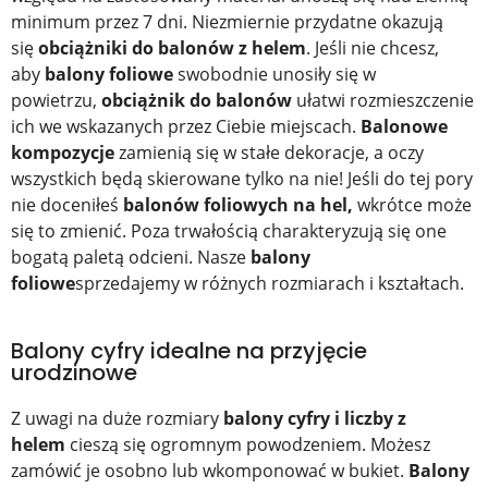
minimum przez 7 dni. Niezmiernie przydatne okazują
się
obciążniki do balonów z helem
. Jeśli nie chcesz,
aby
balony foliowe
swobodnie unosiły się w
powietrzu,
obciążnik do balonów
ułatwi rozmieszczenie
ich we wskazanych przez Ciebie miejscach.
Balonowe
kompozycje
zamienią się w stałe dekoracje, a oczy
wszystkich będą skierowane tylko na nie! Jeśli do tej pory
nie doceniłeś
balonów foliowych na hel,
wkrótce może
się to zmienić. Poza trwałością charakteryzują się one
bogatą paletą odcieni. Nasze
balony
foliowe
sprzedajemy w różnych rozmiarach i kształtach.
Balony cyfry idealne na przyjęcie
urodzinowe
Z uwagi na duże rozmiary
balony cyfry i liczby z
helem
cieszą się ogromnym powodzeniem. Możesz
zamówić je osobno lub wkomponować w bukiet.
Balony