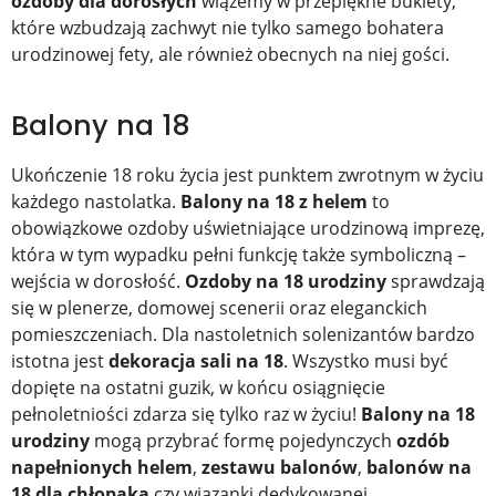
ozdoby dla dorosłych
wiążemy w przepiękne bukiety,
które wzbudzają zachwyt nie tylko samego bohatera
urodzinowej fety, ale również obecnych na niej gości.
Balony na 18
Ukończenie 18 roku życia jest punktem zwrotnym w życiu
każdego nastolatka.
Balony na 18 z helem
to
obowiązkowe ozdoby uświetniające urodzinową imprezę,
która w tym wypadku pełni funkcję także symboliczną –
wejścia w dorosłość.
Ozdoby na 18 urodziny
sprawdzają
się w plenerze, domowej scenerii oraz eleganckich
pomieszczeniach. Dla nastoletnich solenizantów bardzo
istotna jest
dekoracja sali na 18
. Wszystko musi być
dopięte na ostatni guzik, w końcu osiągnięcie
pełnoletniości zdarza się tylko raz w życiu!
Balony na 18
urodziny
mogą przybrać formę pojedynczych
ozdób
napełnionych helem
,
zestawu balonów
,
balonów na
18 dla chłopaka
czy wiązanki dedykowanej