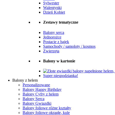
Sylwester
Walentynki
Dzień Kobiet
Zestawy tematyczne
Balony serca
Jednorożce
Postacie z bajek
Samochody / samoloty / kosmos
Zwierzęta
Balony w kartonie
Super niespodzianka!
Balony z helem
Personalizowane
Balony Happy Birthday
Balony Cyfry z helem
Balony Serca
Balony Gwiazdki
Balony foliowe różne kształty
Balony foliowe okrągłe, kule