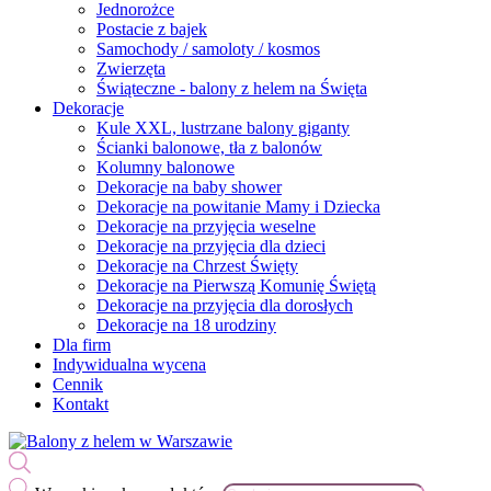
Jednorożce
Postacie z bajek
Samochody / samoloty / kosmos
Zwierzęta
Świąteczne - balony z helem na Święta
Dekoracje
Kule XXL, lustrzane balony giganty
Ścianki balonowe, tła z balonów
Kolumny balonowe
Dekoracje na baby shower
Dekoracje na powitanie Mamy i Dziecka
Dekoracje na przyjęcia weselne
Dekoracje na przyjęcia dla dzieci
Dekoracje na Chrzest Święty
Dekoracje na Pierwszą Komunię Świętą
Dekoracje na przyjęcia dla dorosłych
Dekoracje na 18 urodziny
Dla firm
Indywidualna wycena
Cennik
Kontakt