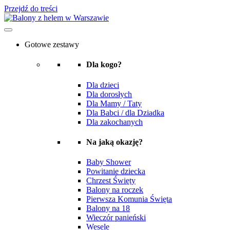
Przejdź do treści
Gotowe zestawy
Dla kogo?
Dla dzieci
Dla dorosłych
Dla Mamy / Taty
Dla Babci / dla Dziadka
Dla zakochanych
Na jaką okazję?
Baby Shower
Powitanie dziecka
Chrzest Święty
Balony na roczek
Pierwsza Komunia Święta
Balony na 18
Wieczór panieński
Wesele