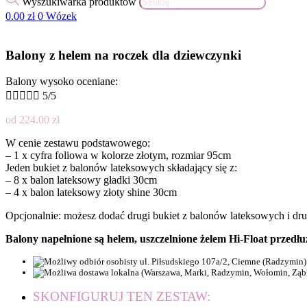
Wyszukiwarka produktów
0.00
zł
0
Wózek
Balony z helem na roczek dla dziewczynki
Balony wysoko oceniane:





5/5
od
224.00
zł
W cenie zestawu podstawowego:
– 1 x cyfra foliowa w kolorze złotym, rozmiar 95cm
Jeden bukiet z balonów lateksowych składający się z:
– 8 x balon lateksowy gładki 30cm
– 4 x balon lateksowy złoty shine 30cm
Opcjonalnie: możesz dodać drugi bukiet z balonów lateksowych i dru
Balony napełnione są helem, uszczelnione żelem Hi-Float przedł
SKONFIGURUJ TEN ZESTAW: