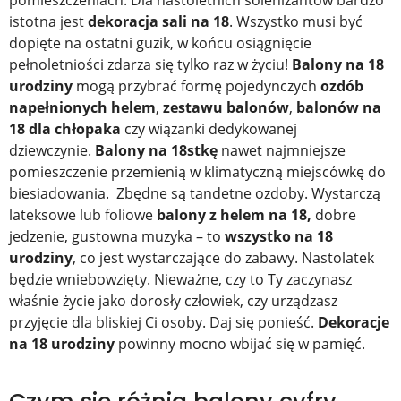
istotna jest
dekoracja sali na 18
. Wszystko musi być
dopięte na ostatni guzik, w końcu osiągnięcie
pełnoletniości zdarza się tylko raz w życiu!
Balony na 18
urodziny
mogą przybrać formę pojedynczych
ozdób
napełnionych helem
,
zestawu balonów
,
balonów na
18 dla chłopaka
czy wiązanki dedykowanej
dziewczynie.
Balony na 18stkę
nawet najmniejsze
pomieszczenie przemienią w klimatyczną miejscówkę do
biesiadowania. Zbędne są tandetne ozdoby. Wystarczą
lateksowe lub foliowe
balony z helem na 18,
dobre
jedzenie, gustowna muzyka – to
wszystko na 18
urodziny
, co jest wystarczające do zabawy. Nastolatek
będzie wniebowzięty. Nieważne, czy to Ty zaczynasz
właśnie życie jako dorosły człowiek, czy urządzasz
przyjęcie dla bliskiej Ci osoby. Daj się ponieść.
Dekoracje
na 18 urodziny
powinny mocno wbijać się w pamięć.