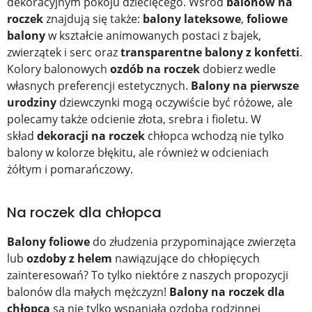
dekoracyjnym pokoju dziecięcego. Wśród
balonów na
roczek
znajdują się także:
balony lateksowe
,
foliowe
balony
w kształcie animowanych postaci z bajek,
zwierzątek i serc oraz
transparentne balony z konfetti
.
Kolory balonowych
ozdób na roczek
dobierz wedle
własnych preferencji estetycznych.
Balony na pierwsze
urodziny
dziewczynki mogą oczywiście być różowe, ale
polecamy także odcienie złota, srebra i fioletu. W
skład
dekoracji na roczek
chłopca wchodzą nie tylko
balony w kolorze błękitu, ale również w odcieniach
żółtym i pomarańczowy.
Na roczek dla chłopca
Balony foliowe
do złudzenia przypominające zwierzęta
lub
ozdoby z helem
nawiązujące do chłopięcych
zainteresowań? To tylko niektóre z naszych propozycji
balonów dla małych mężczyzn!
Balony na roczek dla
chłopca
są nie tylko wspaniałą ozdobą rodzinnej