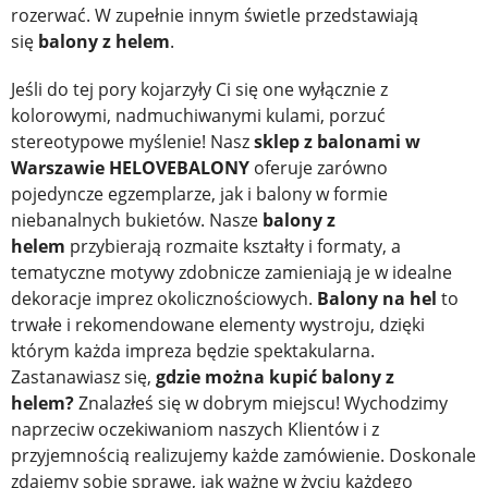
rozerwać. W zupełnie innym świetle przedstawiają
się
balony z helem
.
Jeśli do tej pory kojarzyły Ci się one wyłącznie z
kolorowymi, nadmuchiwanymi kulami, porzuć
stereotypowe myślenie! Nasz
sklep z balonami w
Warszawie HELOVEBALONY
oferuje zarówno
pojedyncze egzemplarze, jak i balony w formie
niebanalnych bukietów. Nasze
balony z
helem
przybierają rozmaite kształty i formaty, a
tematyczne motywy zdobnicze zamieniają je w idealne
dekoracje imprez okolicznościowych.
Balony na hel
to
trwałe i rekomendowane elementy wystroju, dzięki
którym każda impreza będzie spektakularna.
Zastanawiasz się,
gdzie można kupić balony z
helem?
Znalazłeś się w dobrym miejscu! Wychodzimy
naprzeciw oczekiwaniom naszych Klientów i z
przyjemnością realizujemy każde zamówienie. Doskonale
zdajemy sobie sprawę, jak ważne w życiu każdego