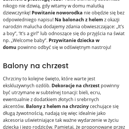
nikogo nie dziwią, gdy witamy w domu malutką
dziewczynkę!
Powitanie noworodka
nie obędzie się bez
odpowiedniego napisu!
Na balonach z helem
z okazji
narodzin malucha dodajemy zdania obwieszczające: „It’s
a boy”, ‘It’s a girl” lub odnoszące się do przyjścia na świat
np. „Welcome baby”.
Przywitanie dziecka w
domu
powinno odbyć się w odświętnym nastroju!
Balony na chrzest
Chrzciny to kolejne święto, które warte jest
ekskluzywnych ozdób.
Dekoracje na chrzest
powinny
być utrzymane w subtelnej tonacji: bieli, ecru,
ewentualnie z dodatkiem złotych i srebrnych
akcentów.
Balony z helem na chrzciny
cechujące się
długą żywotnością, nadają się więc idealnie jako
akcesoria uświetniające tak ważne wydarzenie w życiu
dziecka i jego rodziców. Pamiętaj, że proponowane przez