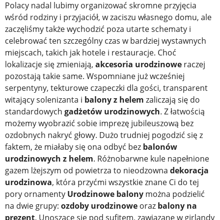
Polacy nadal lubimy organizować skromne przyjęcia
wśród rodziny i przyjaciół, w zaciszu własnego domu, ale
zaczęliśmy także wychodzić poza utarte schematy i
celebrować ten szczególny czas w bardziej wystawnych
miejscach, takich jak hotele i restauracje. Choć
lokalizacje się zmieniają,
akcesoria urodzinowe
raczej
pozostają takie same. Wspomniane już wcześniej
serpentyny, tekturowe czapeczki dla gości, transparent
witający solenizanta i
balony z helem
zaliczają się do
standardowych
gadżetów urodzinowych
. Z łatwością
możemy wyobrazić sobie imprezę jubileuszową bez
ozdobnych nakryć głowy. Dużo trudniej pogodzić się z
faktem, że miałaby się ona odbyć bez
balonów
urodzinowych z helem
. Różnobarwne kule napełnione
gazem lżejszym od powietrza to nieodzowna
dekoracja
urodzinowa
, która przyćmi wszystkie znane Ci do tej
pory ornamenty
Urodzinowe balony
można podzielić
na dwie grupy:
ozdoby urodzinowe
oraz
balony na
prezent
. Unoszące się pod sufitem, zawiązane w girlandy