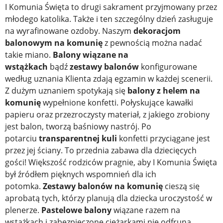
I Komunia Święta to drugi sakrament przyjmowany przez
młodego katolika. Także i ten szczególny dzień zasługuje
na wyrafinowane ozdoby. Naszym
dekoracjom
balonowym na komunię
z pewnością można nadać
takie miano.
Balony wiązane na
wstążkach
bądź
zestawy balonów
konfigurowane
według uznania Klienta zdają egzamin w każdej scenerii.
Z dużym uznaniem spotykają się
balony z helem na
komunię
wypełnione konfetti. Połyskujące kawałki
papieru oraz przezroczysty materiał, z jakiego zrobiony
jest balon, tworzą baśniowy nastrój. Po
potarciu
transparentnej kuli
konfetti przyciągane jest
przez jej ściany. To przednia zabawa dla dziecięcych
gości! Większość rodziców pragnie, aby I Komunia Święta
był źródłem pięknych wspomnień dla ich
potomka.
Zestawy balonów na komunię
cieszą się
aprobatą tych, którzy planują dla dziecka uroczystość w
plenerze.
Pastelowe balony
wiązane razem na
wstążkach i zabezpieczone ciężarkami nie odfruną.