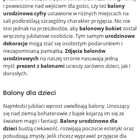
i powieszone nad wejściem dla gości, czy też
balony
urodzinowe cyfry
ustawione w różnych miejscach na
sali podkreślają szczególny charakter przyjęcia. Nic nie
stoi jednak na przeszkodzie, aby
balonowy bukiet
został
wręczony jubilatowi osobiście. Tym samym
urodzinowe
dekoracje
mogą stać się osobistym podarunkiem i
niezapomnianą pamiątką.
Zdjęcia balonów
urodzinowych
na naszej stronie nasuwają jedną
myśl:
prezent z balonami
ucieszy zarówno dzieci, jak i
dorosłych.
Balony dla dzieci
Najmłodsi jubilaci wprost uwielbiają balony. Unoszący
się nad ziemią bohaterowie z bajek kojarzą im się ze
światem magii i fantazji.
Balony urodzinowe dla
dzieci
budzą ciekawość, rozwijają poczucie estetyki
oraz
pobudzają zmysły. Jeśli chcesz wyprawić przyjęcie dla