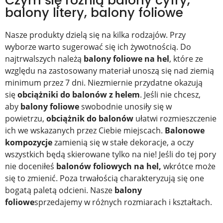
Czym się różnią balony cyfry,
balony litery, balony foliowe
Nasze produkty dzielą się na kilka rodzajów. Przy
wyborze warto sugerować się ich żywotnością. Do
najtrwalszych należą
balony foliowe na hel
, które ze
względu na zastosowany materiał unoszą się nad ziemią
minimum przez 7 dni. Niezmiernie przydatne okazują
się
obciążniki do balonów z helem
. Jeśli nie chcesz,
aby
balony foliowe
swobodnie unosiły się w
powietrzu,
obciążnik do balonów
ułatwi rozmieszczenie
ich we wskazanych przez Ciebie miejscach.
Balonowe
kompozycje
zamienią się w stałe dekoracje, a oczy
wszystkich będą skierowane tylko na nie! Jeśli do tej pory
nie doceniłeś
balonów foliowych na hel,
wkrótce może
się to zmienić. Poza trwałością charakteryzują się one
bogatą paletą odcieni. Nasze
balony
foliowe
sprzedajemy w różnych rozmiarach i kształtach.