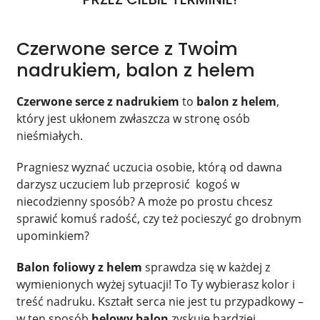
Czerwone serce z Twoim
nadrukiem, balon z helem
Czerwone serce z nadrukiem
to
balon z helem
,
który jest ukłonem zwłaszcza w stronę osób
nieśmiałych.
Pragniesz wyznać uczucia osobie, którą od dawna
darzysz uczuciem lub przeprosić
kogoś w
niecodzienny sposób? A może po prostu chcesz
sprawić komuś radość, czy też pocieszyć go drobnym
upominkiem?
Balon foliowy z helem
sprawdza się w każdej z
wymienionych wyżej sytuacji! To Ty wybierasz kolor i
treść nadruku. Kształt serca nie jest tu przypadkowy –
w ten sposób
helowy balon
zyskuje bardziej