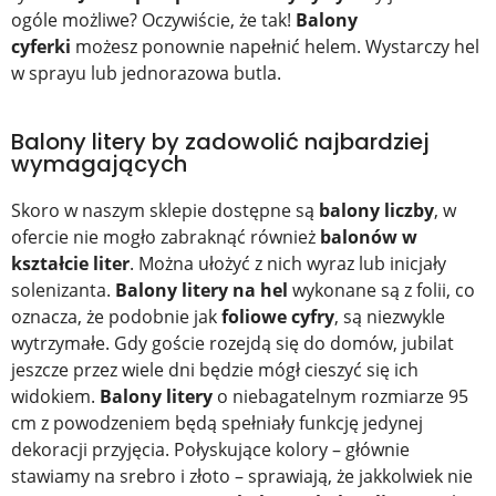
ogóle możliwe? Oczywiście, że tak!
Balony
cyferki
możesz ponownie napełnić helem. Wystarczy hel
w sprayu lub jednorazowa butla.
Balony litery by zadowolić najbardziej
wymagających
Skoro w naszym sklepie dostępne są
balony liczby
, w
ofercie nie mogło zabraknąć również
balonów w
kształcie liter
. Można ułożyć z nich wyraz lub inicjały
solenizanta.
Balony litery na hel
wykonane są z folii, co
oznacza, że podobnie jak
foliowe cyfry
, są niezwykle
wytrzymałe. Gdy goście rozejdą się do domów, jubilat
jeszcze przez wiele dni będzie mógł cieszyć się ich
widokiem.
Balony litery
o niebagatelnym rozmiarze 95
cm z powodzeniem będą spełniały funkcję jedynej
dekoracji przyjęcia. Połyskujące kolory – głównie
stawiamy na srebro i złoto – sprawiają, że jakkolwiek nie