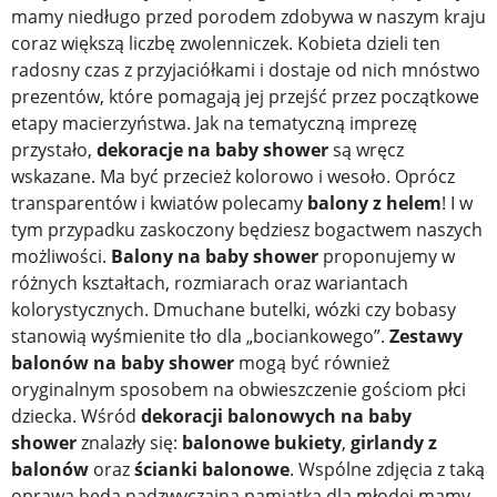
mamy niedługo przed porodem zdobywa w naszym kraju
coraz większą liczbę zwolenniczek. Kobieta dzieli ten
radosny czas z przyjaciółkami i dostaje od nich mnóstwo
prezentów, które pomagają jej przejść przez początkowe
etapy macierzyństwa. Jak na tematyczną imprezę
przystało,
dekoracje na baby shower
są wręcz
wskazane. Ma być przecież kolorowo i wesoło. Oprócz
transparentów i kwiatów polecamy
balony z helem
! I w
tym przypadku zaskoczony będziesz bogactwem naszych
możliwości.
Balony na baby shower
proponujemy w
różnych kształtach, rozmiarach oraz wariantach
kolorystycznych. Dmuchane butelki, wózki czy bobasy
stanowią wyśmienite tło dla „bociankowego”.
Zestawy
balonów na baby shower
mogą być również
oryginalnym sposobem na obwieszczenie gościom płci
dziecka. Wśród
dekoracji balonowych na baby
shower
znalazły się:
balonowe bukiety
,
girlandy z
balonów
oraz
ścianki balonowe
. Wspólne zdjęcia z taką
oprawą będą nadzwyczajną pamiątką dla młodej mamy.