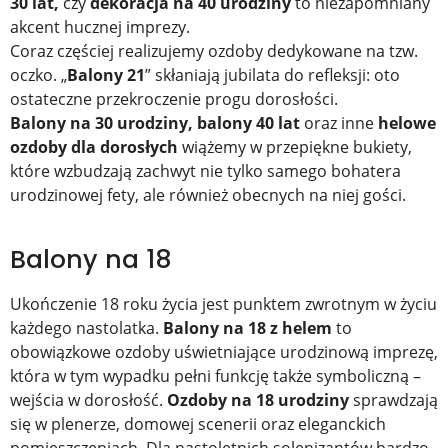
30 lat,
czy
dekoracja na 40 urodziny
to niezapomniany
akcent hucznej imprezy.
Coraz częściej realizujemy ozdoby dedykowane na tzw.
oczko. „
Balony 21
” skłaniają jubilata do refleksji: oto
ostateczne przekroczenie progu dorosłości.
Balony na 30 urodziny, balony 40 lat
oraz inne
helowe
ozdoby dla dorosłych
wiążemy w przepiękne bukiety,
które wzbudzają zachwyt nie tylko samego bohatera
urodzinowej fety, ale również obecnych na niej gości.
Balony na 18
Ukończenie 18 roku życia jest punktem zwrotnym w życiu
każdego nastolatka.
Balony na 18 z helem
to
obowiązkowe ozdoby uświetniające urodzinową imprezę,
która w tym wypadku pełni funkcję także symboliczną –
wejścia w dorosłość.
Ozdoby na 18 urodziny
sprawdzają
się w plenerze, domowej scenerii oraz eleganckich
pomieszczeniach. Dla nastoletnich solenizantów bardzo