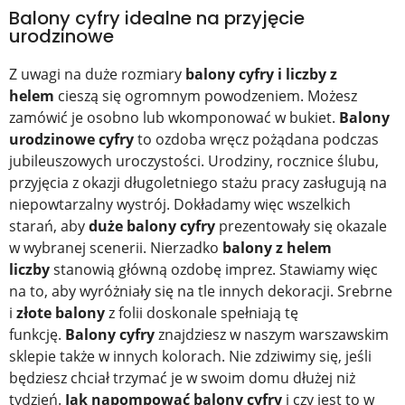
Balony cyfry idealne na przyjęcie
urodzinowe
Z uwagi na duże rozmiary
balony cyfry i liczby z
helem
cieszą się ogromnym powodzeniem. Możesz
zamówić je osobno lub wkomponować w bukiet.
Balony
urodzinowe cyfry
to ozdoba wręcz pożądana podczas
jubileuszowych uroczystości. Urodziny, rocznice ślubu,
przyjęcia z okazji długoletniego stażu pracy zasługują na
niepowtarzalny wystrój. Dokładamy więc wszelkich
starań, aby
duże balony cyfry
prezentowały się okazale
w wybranej scenerii. Nierzadko
balony z helem
liczby
stanowią główną ozdobę imprez. Stawiamy więc
na to, aby wyróżniały się na tle innych dekoracji. Srebrne
i
złote balony
z folii doskonale spełniają tę
funkcję.
Balony cyfry
znajdziesz w naszym warszawskim
sklepie także w innych kolorach. Nie zdziwimy się, jeśli
będziesz chciał trzymać je w swoim domu dłużej niż
tydzień.
Jak napompować balony cyfry
i czy jest to w