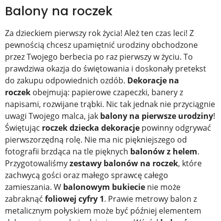
Balony na roczek
Za dzieckiem pierwszy rok życia! Ależ ten czas leci! Z
pewnością chcesz upamiętnić urodziny obchodzone
przez Twojego berbecia po raz pierwszy w życiu. To
prawdziwa okazja do świętowania i doskonały pretekst
do zakupu odpowiednich ozdób.
Dekoracje na
roczek
obejmują: papierowe czapeczki, banery z
napisami, rozwijane trąbki. Nic tak jednak nie przyciągnie
uwagi Twojego malca, jak
balony na pierwsze urodziny
!
Świętując
roczek dziecka dekoracje
powinny odgrywać
pierwszorzędną rolę. Nie ma nic piękniejszego od
fotografii brzdąca na tle pięknych
balonów z helem
.
Przygotowaliśmy
zestawy balonów na roczek
, które
zachwycą gości oraz małego sprawcę całego
zamieszania. W
balonowym bukiecie
nie może
zabraknąć
foliowej cyfry 1
. Prawie metrowy balon z
metalicznym połyskiem może być później elementem