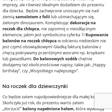
imprezy, ale również idealnym dodatkiem do prezentu
dla dziecka. Będzie zachwycone unoszącym się nad
ziemią
samolotem z folii
lub uśmiechającym się,
zielonym dinozaurem
.
Kompletując
dekoracje na
roczek dla chłopca
,
nie zapomnij o nieodłącznym
elemencie, jakim jest symboliczna cyferka 1!
Kupowanie
balonów na roczek chłopca
w odcieniu niebieskim nie
jest czymś obowiązkowym! Gładką fakturę balonów z
chęcią pokrywamy przeróżnymi wzorami np. kropkami
lub gwiazdkami.
Do balonowych ozdób
chętnie
dodajemy też okolicznościowe napisy, takie jak: „Happy
birthday”, czy „Wszystkiego najlepszego”.
Na roczek dla dziewczynki
Co będzie zatem najodpowiedniejsze dla małej kobietki?
Skończyła już rok, do prezentu warto zatem
„dorzucić”
balony napełnione helem,
które wywołują