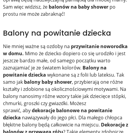
Sam więc widzisz, że
balonów na baby shower
po
prostu nie może zabraknąć!
Balony na powitanie dziecka
Nie mniej ważne są ozdoby na
przywitanie noworodka
w domu.
Mimo że dziecko dopiero co się urodziło i jest
jeszcze bardzo małe, od samego początku warto
zaznajamiać je ze światem kolorów.
Balony na
powitanie dziecka
wykonane są z folii lub lateksu. Tak
samo jak
balony baby shower
, przybierają one różne
kształty i zdobione są okolicznościowymi motywami. Na
balony nanosimy różne wzory takie jak dziecięce stópki,
chmurki, groszki czy gwiazdki. Możesz
sprawić,
aby
dekoracje balonowe na powitanie
dziecka
nawiązywały do jego płci. Dla małego chłopca
błękitne balony będą całkowicie na miejscu.
Dekoracje z
balonów z przewagą różu
? Takie elementy zdobnicze