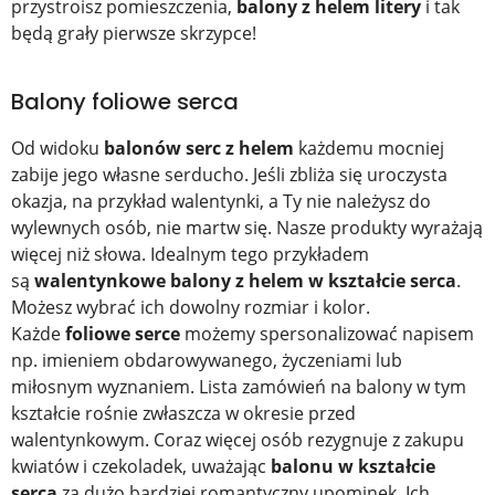
przystroisz pomieszczenia,
balony z helem litery
i tak
będą grały pierwsze skrzypce!
Balony foliowe serca
Od widoku
balonów serc z helem
każdemu mocniej
zabije jego własne serducho. Jeśli zbliża się uroczysta
okazja, na przykład walentynki, a Ty nie należysz do
wylewnych osób, nie martw się. Nasze produkty wyrażają
więcej niż słowa. Idealnym tego przykładem
są
walentynkowe balony z helem w kształcie serca
.
Możesz wybrać ich dowolny rozmiar i kolor.
Każde
foliowe serce
możemy spersonalizować napisem
np. imieniem obdarowywanego, życzeniami lub
miłosnym wyznaniem. Lista zamówień na balony w tym
kształcie rośnie zwłaszcza w okresie przed
walentynkowym. Coraz więcej osób rezygnuje z zakupu
kwiatów i czekoladek, uważając
balonu w kształcie
serca
za dużo bardziej romantyczny upominek. Ich