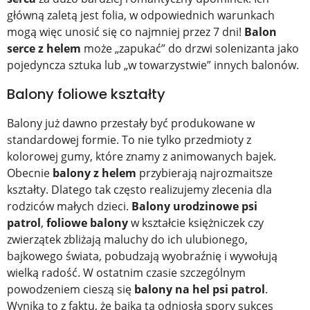
główną zaletą jest folia, w odpowiednich warunkach
mogą więc unosić się co najmniej przez 7 dni!
Balon
serce z helem
może „zapukać” do drzwi solenizanta jako
pojedyncza sztuka lub „w towarzystwie” innych balonów.
Balony foliowe kształty
Balony już dawno przestały być produkowane w
standardowej formie. To nie tylko przedmioty z
kolorowej gumy, które znamy z animowanych bajek.
Obecnie
balony z helem
przybierają najrozmaitsze
kształty. Dlatego tak często realizujemy zlecenia dla
rodziców małych dzieci.
Balony urodzinowe psi
patrol
,
foliowe balony
w kształcie księżniczek czy
zwierzątek zbliżają maluchy do ich ulubionego,
bajkowego świata, pobudzają wyobraźnię i wywołują
wielką radość. W ostatnim czasie szczególnym
powodzeniem cieszą się
balony na hel psi patrol
.
Wynika to z faktu, że bajka ta odniosła spory sukces