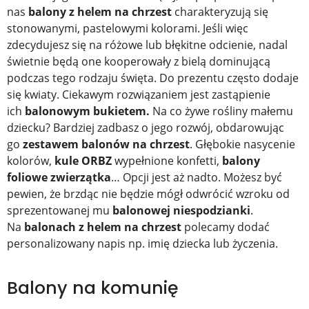
nas
balony z helem na chrzest
charakteryzują się
stonowanymi, pastelowymi kolorami. Jeśli więc
zdecydujesz się na różowe lub błękitne odcienie, nadal
świetnie będą one kooperowały z bielą dominującą
podczas tego rodzaju święta. Do prezentu często dodaje
się kwiaty. Ciekawym rozwiązaniem jest zastąpienie
ich
balonowym bukietem.
Na co żywe rośliny małemu
dziecku? Bardziej zadbasz o jego rozwój, obdarowując
go
zestawem balonów na chrzest
. Głębokie nasycenie
kolorów,
kule ORBZ
wypełnione konfetti,
balony
foliowe
zwierzątka
… Opcji jest aż nadto. Możesz być
pewien, że brzdąc nie będzie mógł odwrócić wzroku od
sprezentowanej mu
balonowej niespodzianki
.
Na
balonach z helem na chrzest
polecamy dodać
personalizowany napis np. imię dziecka lub życzenia.
Balony na komunię