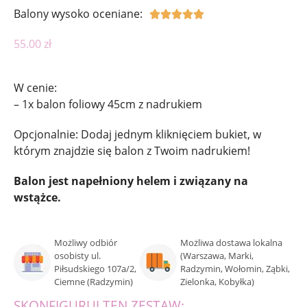
Balony wysoko oceniane:





55.00
zł
W cenie:
– 1x balon foliowy 45cm z nadrukiem
Opcjonalnie: Dodaj jednym kliknięciem bukiet, w
którym znajdzie się balon z Twoim nadrukiem!
Balon jest napełniony helem i związany na
wstążce.
Możliwy odbiór
Możliwa dostawa lokalna
osobisty ul.
(Warszawa, Marki,
Piłsudskiego 107a/2,
Radzymin, Wołomin, Ząbki,
Ciemne (Radzymin)
Zielonka, Kobyłka)
SKONFIGURUJ TEN ZESTAW: