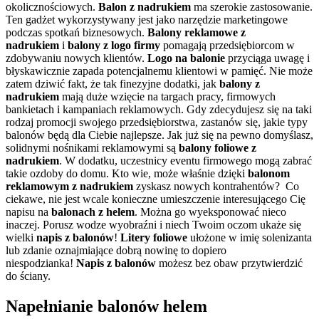
okolicznościowych.
Balon
z nadrukiem
ma szerokie zastosowanie.
Ten gadżet wykorzystywany jest jako narzędzie marketingowe
podczas spotkań biznesowych.
Balony reklamowe z
nadrukiem
i
balony z logo firmy
pomagają przedsiębiorcom w
zdobywaniu nowych klientów.
Logo na balonie
przyciąga uwagę i
błyskawicznie zapada potencjalnemu klientowi w pamięć. Nie może
zatem dziwić fakt, że tak finezyjne dodatki, jak
balony z
nadrukiem
mają duże wzięcie na targach pracy, firmowych
bankietach i kampaniach reklamowych. Gdy zdecydujesz się na taki
rodzaj promocji swojego przedsiębiorstwa, zastanów się, jakie typy
balonów będą dla Ciebie najlepsze. Jak już się na pewno domyślasz,
solidnymi nośnikami reklamowymi są
balony foliowe z
nadrukiem
. W dodatku, uczestnicy eventu firmowego mogą zabrać
takie ozdoby do domu. Kto wie, może właśnie dzięki
balonom
reklamowym z nadrukiem
zyskasz nowych kontrahentów? Co
ciekawe, nie jest wcale konieczne umieszczenie interesującego Cię
napisu na
balonach z helem
. Można go wyeksponować nieco
inaczej. Porusz wodze wyobraźni i niech Twoim oczom ukaże się
wielki
napis z balonów
!
Litery foliowe
ułożone w imię solenizanta
lub zdanie oznajmiające dobrą nowinę to dopiero
niespodzianka!
Napis z balonów
możesz bez obaw przytwierdzić
do ściany.
Napełnianie balonów helem