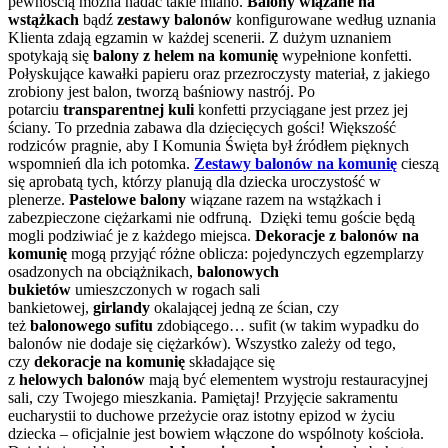
pewnością można nadać takie miano.
Balony wiązane na
wstążkach
bądź
zestawy balonów
konfigurowane według uznania
Klienta zdają egzamin w każdej scenerii. Z dużym uznaniem
spotykają się
balony z helem na komunię
wypełnione konfetti.
Połyskujące kawałki papieru oraz przezroczysty materiał, z jakiego
zrobiony jest balon, tworzą baśniowy nastrój. Po
potarciu
transparentnej kuli
konfetti przyciągane jest przez jej
ściany. To przednia zabawa dla dziecięcych gości! Większość
rodziców pragnie, aby I Komunia Święta był źródłem pięknych
wspomnień dla ich potomka.
Zestawy balonów na komunię
cieszą
się aprobatą tych, którzy planują dla dziecka uroczystość w
plenerze.
Pastelowe balony
wiązane razem na wstążkach i
zabezpieczone ciężarkami nie odfruną. Dzięki temu goście będą
mogli podziwiać je z każdego miejsca.
Dekoracje z balonów na
komunię
mogą przyjąć różne oblicza: pojedynczych egzemplarzy
osadzonych na obciążnikach,
balonowych
bukietów
umieszczonych w rogach sali
bankietowej,
girlandy
okalającej jedną ze ścian, czy
też
balonowego sufitu
zdobiącego… sufit (w takim wypadku do
balonów nie dodaje się ciężarków). Wszystko zależy od tego,
czy
dekoracje na komunię
składające się
z
helowych
balonów
mają być elementem wystroju restauracyjnej
sali, czy Twojego mieszkania. Pamiętaj! Przyjęcie sakramentu
eucharystii to duchowe przeżycie oraz istotny epizod w życiu
dziecka – oficjalnie jest bowiem włączone do wspólnoty kościoła.