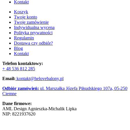
Kontakt
Koszyk
Twoje konto
Twoje zamówienie
Indywidualna wycena
Polityka prywatności
Regulamin
Dostawa czy odbiór?
Blog
Kontakt
Telefon kontaktowy:
+ 48 536 812 285
Email:
kontakt@helovebalony.pl
Odbiór zamówień:
ul. Marszałka Józefa Piłsudskiego 107a, 05-250
Ciemne
Dane firmowe:
AML Design Agnieszka-Michalik Lipka
NIP:
8221937620