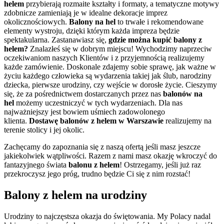
helem
przybierają rozmaite kształty i formaty, a tematyczne motywy
zdobnicze zamieniają je w idealne dekoracje imprez
okolicznościowych.
Balony na hel
to trwałe i rekomendowane
elementy wystroju, dzięki którym każda impreza będzie
spektakularna. Zastanawiasz się,
gdzie można kupić balony z
helem?
Znalazłeś się w dobrym miejscu! Wychodzimy naprzeciw
oczekiwaniom naszych Klientów i z przyjemnością realizujemy
każde zamówienie. Doskonale zdajemy sobie sprawę, jak ważne w
życiu każdego człowieka są wydarzenia takiej jak ślub, narodziny
dziecka, pierwsze urodziny, czy wejście w dorosłe życie. Cieszymy
się, że za pośrednictwem dostarczanych przez nas
balonów na
hel
możemy uczestniczyć w tych wydarzeniach. Dla nas
najważniejszy jest bowiem uśmiech zadowolonego
klienta.
Dostawę balonów z helem w Warszawie
realizujemy na
terenie stolicy i jej okolic.
Zachęcamy do zapoznania się z naszą ofertą jeśli masz jeszcze
jakiekolwiek wątpliwości. Razem z nami masz okazję wkroczyć do
fantazyjnego świata
balonu z helem
! Ostrzegamy, jeśli już raz
przekroczysz jego próg, trudno będzie Ci się z nim rozstać!
Balony z helem na urodziny
Urodziny to najczęstsza okazja do świętowania. My Polacy nadal