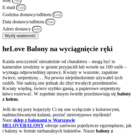
Imię
E-mail
Godzina dostawy/odbioru
Data dostawy/odbioru
Adres dostawy
Wyślij wiadomość
heLove Balony na wyciągnięcie ręki
Każda uroczystość niezależnie od charakteru – mogą być to
kameralne urodziny w gronie przyjaciół lub wesele na 100 osób –
wymaga odpowiedniej oprawy. Kwiaty w wazonie, zapalone
świece, serpentyny… Na pewno niejednokrotnie używałeś tych
ozdób. Nie należą one jednak do zbyt trwałych przedmiotów.
Kwiaty więdną, świece szybko gasną, a papierowe serpentyny
łatwo rozerwać. W zupełnie innym świetle przedstawiają się
balony
z helem
.
Jeśli do tej pory kojarzyły Ci się one wyłącznie z kolorowymi,
nadmuchiwanymi kulami, porzuć stereotypowe myślenie!
Nasz
sklep z balonami w Warszawie
HELOVEBALONY
oferuje zarówno pojedyncze egzemplarze, jak
i balony w formie niebanalnych bukietów. Nasze
balony z