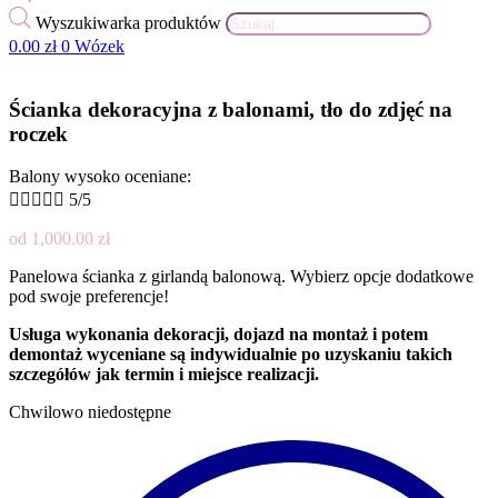
Wyszukiwarka produktów
0.00
zł
0
Wózek
Ścianka dekoracyjna z balonami, tło do zdjęć na
roczek
Balony wysoko oceniane:





5/5
od
1,000.00
zł
Panelowa ścianka z girlandą balonową. Wybierz opcje dodatkowe
pod swoje preferencje!
Usługa wykonania dekoracji, dojazd na montaż i potem
demontaż wyceniane są indywidualnie po uzyskaniu takich
szczegółów jak termin i miejsce realizacji.
Chwilowo niedostępne