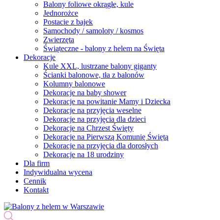
Balony foliowe okrągłe, kule
Jednorożce
Postacie z bajek
Samochody / samoloty / kosmos
Zwierzęta
Świąteczne - balony z helem na Święta
Dekoracje
Kule XXL, lustrzane balony giganty
Ścianki balonowe, tła z balonów
Kolumny balonowe
Dekoracje na baby shower
Dekoracje na powitanie Mamy i Dziecka
Dekoracje na przyjęcia weselne
Dekoracje na przyjęcia dla dzieci
Dekoracje na Chrzest Święty
Dekoracje na Pierwszą Komunię Świętą
Dekoracje na przyjęcia dla dorosłych
Dekoracje na 18 urodziny
Dla firm
Indywidualna wycena
Cennik
Kontakt