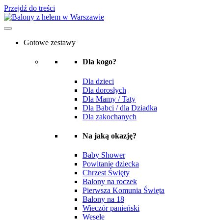
Przejdź do treści
Gotowe zestawy
Dla kogo?
Dla dzieci
Dla dorosłych
Dla Mamy / Taty
Dla Babci / dla Dziadka
Dla zakochanych
Na jaką okazję?
Baby Shower
Powitanie dziecka
Chrzest Święty
Balony na roczek
Pierwsza Komunia Święta
Balony na 18
Wieczór panieński
Wesele