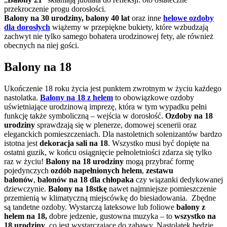
przekroczenie progu dorosłości.
Balony na 30 urodziny, balony 40 lat
oraz inne
helowe ozdoby
dla dorosłych
wiążemy w przepiękne bukiety, które wzbudzają
zachwyt nie tylko samego bohatera urodzinowej fety, ale również
obecnych na niej gości.
Balony na 18
Ukończenie 18 roku życia jest punktem zwrotnym w życiu każdego
nastolatka.
Balony na 18 z helem
to obowiązkowe ozdoby
uświetniające urodzinową imprezę, która w tym wypadku pełni
funkcję także symboliczną – wejścia w dorosłość.
Ozdoby na 18
urodziny
sprawdzają się w plenerze, domowej scenerii oraz
eleganckich pomieszczeniach. Dla nastoletnich solenizantów bardzo
istotna jest
dekoracja sali na 18
. Wszystko musi być dopięte na
ostatni guzik, w końcu osiągnięcie pełnoletniości zdarza się tylko
raz w życiu!
Balony na 18 urodziny
mogą przybrać formę
pojedynczych
ozdób napełnionych helem
,
zestawu
balonów
,
balonów na 18 dla chłopaka
czy wiązanki dedykowanej
dziewczynie.
Balony na 18stkę
nawet najmniejsze pomieszczenie
przemienią w klimatyczną miejscówkę do biesiadowania. Zbędne
są tandetne ozdoby. Wystarczą lateksowe lub foliowe
balony z
helem na 18,
dobre jedzenie, gustowna muzyka – to
wszystko na
18 urodziny
, co jest wystarczające do zabawy. Nastolatek będzie