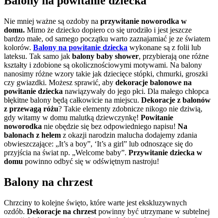
Balony na powitanie dziecka
Nie mniej ważne są ozdoby na
przywitanie noworodka w
domu.
Mimo że dziecko dopiero co się urodziło i jest jeszcze
bardzo małe, od samego początku warto zaznajamiać je ze światem
kolorów.
Balony na powitanie dziecka
wykonane są z folii lub
lateksu. Tak samo jak
balony baby shower
, przybierają one różne
kształty i zdobione są okolicznościowymi motywami. Na balony
nanosimy różne wzory takie jak dziecięce stópki, chmurki, groszki
czy gwiazdki. Możesz sprawić,
aby
dekoracje balonowe na
powitanie dziecka
nawiązywały do jego płci. Dla małego chłopca
błękitne balony będą całkowicie na miejscu.
Dekoracje z balonów
z przewagą różu
? Takie elementy zdobnicze nikogo nie dziwią,
gdy witamy w domu malutką dziewczynkę!
Powitanie
noworodka
nie obędzie się bez odpowiedniego napisu!
Na
balonach z helem
z okazji narodzin malucha dodajemy zdania
obwieszczające: „It’s a boy”, ‘It’s a girl” lub odnoszące się do
przyjścia na świat np. „Welcome baby”.
Przywitanie dziecka w
domu
powinno odbyć się w odświętnym nastroju!
Balony na chrzest
Chrzciny to kolejne święto, które warte jest ekskluzywnych
ozdób.
Dekoracje na chrzest
powinny być utrzymane w subtelnej