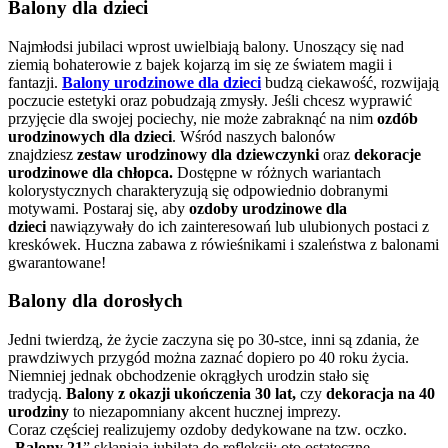
Balony dla dzieci
Najmłodsi jubilaci wprost uwielbiają balony. Unoszący się nad
ziemią bohaterowie z bajek kojarzą im się ze światem magii i
fantazji.
Balony urodzinowe dla dzieci
budzą ciekawość, rozwijają
poczucie estetyki
oraz pobudzają zmysły. Jeśli chcesz wyprawić
przyjęcie dla swojej pociechy, nie może zabraknąć na nim
ozdób
urodzinowych dla dzieci
. Wśród naszych balonów
znajdziesz
zestaw urodzinowy dla dziewczynki
oraz
dekoracje
urodzinowe dla chłopca.
Dostępne w różnych wariantach
kolorystycznych charakteryzują się odpowiednio dobranymi
motywami. Postaraj się, aby
ozdoby urodzinowe dla
dzieci
nawiązywały do ich zainteresowań lub ulubionych postaci z
kreskówek. Huczna zabawa z rówieśnikami i szaleństwa z balonami
gwarantowane!
Balony dla dorosłych
Jedni twierdzą, że życie zaczyna się po 30-stce, inni są zdania, że
prawdziwych przygód można zaznać dopiero po 40 roku życia.
Niemniej jednak obchodzenie okrągłych urodzin stało się
tradycją.
Balony z okazji ukończenia 30 lat,
czy
dekoracja na 40
urodziny
to niezapomniany akcent hucznej imprezy.
Coraz częściej realizujemy ozdoby dedykowane na tzw. oczko.
„
Balony 21
” skłaniają jubilata do refleksji: oto ostateczne