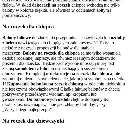
fioletu. W skład
dekoracji na roczek
chłopca wchodzą nie tylko
balony w kolorze błękitu, ale również w odcieniach żółtym i
pomarańczowy.
Na roczek dla chłopca
Balony foliowe
do złudzenia przypominające zwierzęta lub
ozdoby
z helem
nawiązujące do chłopięcych zainteresowań? To tylko
niektóre z naszych propozycji balonów dla małych
mężczyzn!
Balony na roczek dla chłopca
są nie tylko wspaniałą
ozdobą rodzinnej imprezy, ale również idealnym dodatkiem do
prezentu dla dziecka. Będzie zachwycone unoszącym się nad
ziemią
samolotem z folii
lub uśmiechającym się, zielonym
dinozaurem
.
Kompletując
dekoracje na roczek dla chłopca
,
nie
zapomnij o nieodłącznym elemencie, jakim jest symboliczna cyferka
1!
Kupowanie balonów na roczek chłopca
w odcieniu niebieskim
nie jest czymś obowiązkowym! Gładką fakturę balonów z chęcią
pokrywamy przeróżnymi wzorami np. kropkami lub
gwiazdkami.
Do balonowych ozdób
chętnie dodajemy też
okolicznościowe napisy, takie jak: „Happy birthday”, czy
„Wszystkiego najlepszego”.
Na roczek dla dziewczynki