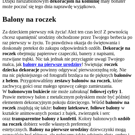
Dzięki nieszablonowym
dekoracjom na komunię
mały bohater
może poczuć się tego dnia naprawdę wyjątkowo.
Balony na roczek
Za dzieckiem pierwszy rok życia! Ależ ten czas leci! Z pewnością
chcesz upamiętnić urodziny obchodzone przez Twojego berbecia po
raz pierwszy w życiu. To prawdziwa okazja do świętowania i
doskonały pretekst do zakupu odpowiednich ozdób.
Dekoracje na
roczek
obejmują: papierowe czapeczki, banery z napisami,
rozwijane trąbki. Nic tak jednak nie przyciągnie uwagi Twojego
malca, jak
balony na pierwsze urodziny
! Świętując
roczek
dziecka dekoracje
powinny odgrywać pierwszorzędną rolę. Nie
ma nic piękniejszego od fotografii brzdąca na tle pięknych
balonów
z helem
. Przygotowaliśmy
zestawy balonów na roczek
, które
zachwycą gości oraz małego sprawcę całego zamieszania.
W
balonowym bukiecie
nie może zabraknąć
foliowej cyfry 1
.
Prawie metrowy balon z metalicznym połyskiem może być później
elementem dekoracyjnym pokoju dziecięcego. Wśród
balonów na
roczek
znajdują się także:
balony lateksowe
,
foliowe balony
w
kształcie animowanych postaci z bajek, zwierzątek i serc
oraz
transparentne balony z konfetti
. Kolory balonowych
ozdób
na roczek
dobierz wedle własnych preferencji
estetycznych.
Balony na pierwsze urodziny
dziewczynki mogą
oczywiście być różowe, ale polecamy także odcienie złota, srebra i