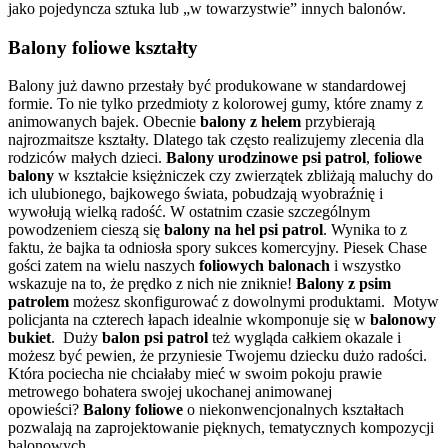
jako pojedyncza sztuka lub „w towarzystwie” innych balonów.
Balony foliowe kształty
Balony już dawno przestały być produkowane w standardowej
formie. To nie tylko przedmioty z kolorowej gumy, które znamy z
animowanych bajek. Obecnie
balony z helem
przybierają
najrozmaitsze kształty. Dlatego tak często realizujemy zlecenia dla
rodziców małych dzieci.
Balony urodzinowe psi patrol
,
foliowe
balony
w kształcie księżniczek czy zwierzątek zbliżają maluchy do
ich ulubionego, bajkowego świata, pobudzają wyobraźnię i
wywołują wielką radość. W ostatnim czasie szczególnym
powodzeniem cieszą się
balony na hel psi patrol
. Wynika to z
faktu, że bajka ta odniosła spory sukces komercyjny. Piesek Chase
gości zatem na wielu naszych
foliowych balonach
i wszystko
wskazuje na to, że prędko z nich nie zniknie!
Balony z psim
patrolem
możesz skonfigurować z dowolnymi produktami. Motyw
policjanta na czterech łapach idealnie wkomponuje się w
balonowy
bukiet
. Duży
balon psi patrol
też wygląda całkiem okazale i
możesz być pewien, że przyniesie Twojemu dziecku dużo radości.
Która pociecha nie chciałaby mieć w swoim pokoju prawie
metrowego bohatera swojej ukochanej animowanej
opowieści?
Balony foliowe
o niekonwencjonalnych kształtach
pozwalają na zaprojektowanie pięknych, tematycznych kompozycji
balonowych.