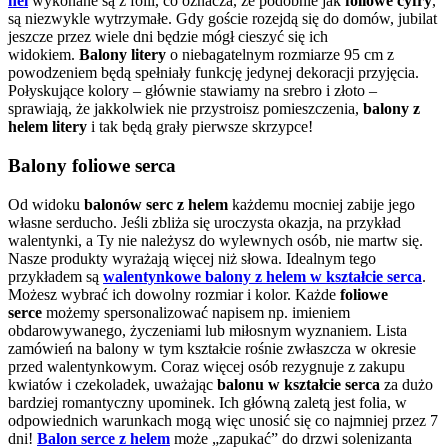
hel
wykonane są z folii, co oznacza, że podobnie jak
foliowe cyfry
,
są niezwykle wytrzymałe. Gdy goście rozejdą się do domów, jubilat
jeszcze przez wiele dni będzie mógł cieszyć się ich
widokiem.
Balony litery
o niebagatelnym rozmiarze 95 cm z
powodzeniem będą spełniały funkcję jedynej dekoracji przyjęcia.
Połyskujące kolory – głównie stawiamy na srebro i złoto –
sprawiają, że jakkolwiek nie przystroisz pomieszczenia,
balony z
helem litery
i tak będą grały pierwsze skrzypce!
Balony foliowe serca
Od widoku
balonów serc z helem
każdemu mocniej zabije jego
własne serducho. Jeśli zbliża się uroczysta okazja, na przykład
walentynki, a Ty nie należysz do wylewnych osób, nie martw się.
Nasze produkty wyrażają więcej niż słowa. Idealnym tego
przykładem są
walentynkowe balony z helem w kształcie serca
.
Możesz wybrać ich dowolny rozmiar i kolor. Każde
foliowe
serce
możemy spersonalizować napisem np. imieniem
obdarowywanego, życzeniami lub miłosnym wyznaniem. Lista
zamówień na balony w tym kształcie rośnie zwłaszcza w okresie
przed walentynkowym. Coraz więcej osób rezygnuje z zakupu
kwiatów i czekoladek, uważając
balonu w kształcie serca
za dużo
bardziej romantyczny upominek. Ich główną zaletą jest folia, w
odpowiednich warunkach mogą więc unosić się co najmniej przez 7
dni!
Balon serce z helem
może „zapukać” do drzwi solenizanta