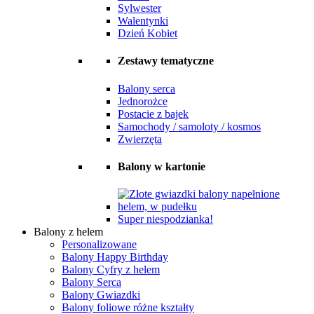
Sylwester
Walentynki
Dzień Kobiet
Zestawy tematyczne
Balony serca
Jednorożce
Postacie z bajek
Samochody / samoloty / kosmos
Zwierzęta
Balony w kartonie
Super niespodzianka!
Balony z helem
Personalizowane
Balony Happy Birthday
Balony Cyfry z helem
Balony Serca
Balony Gwiazdki
Balony foliowe różne kształty