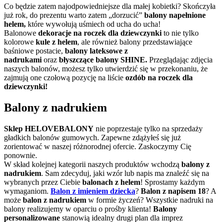
Co będzie zatem najodpowiedniejsze dla małej kobietki? Skończyła
już rok, do prezentu warto zatem „dorzucić”
balony napełnione
helem,
które wywołują uśmiech od ucha do ucha!
Balonowe
dekoracje na roczek dla dziewczynki
to nie tylko
kolorowe
kule z helem
, ale również balony przedstawiające
baśniowe postacie,
balony lateksowe z
nadrukami
oraz
błyszczące balony
SHINE.
Przeglądając zdjęcia
naszych balonów, możesz tylko utwierdzić się w przekonaniu, że
zajmują one czołową pozycję na liście
ozdób na roczek dla
dziewczynki!
Balony z nadrukiem
Sklep HELOVEBALONY
nie poprzestaje tylko na sprzedaży
gładkich balonów gumowych. Zapewne zdążyłeś się już
zorientować w naszej różnorodnej ofercie. Zaskoczymy Cię
ponownie.
W skład kolejnej kategorii naszych produktów wchodzą
balony z
nadrukiem
. Sam zdecyduj, jaki wzór lub napis ma znaleźć się na
wybranych przez Ciebie
balonach z helem
! Sprostamy każdym
wymaganiom.
Balon z imieniem dziecka
?
Balon z napisem 18
? A
może
balon z nadrukiem
w formie życzeń? Wszystkie nadruki na
balony realizujemy w oparciu o prośby klienta!
Balony
personalizowane
stanowią idealny drugi plan dla imprez