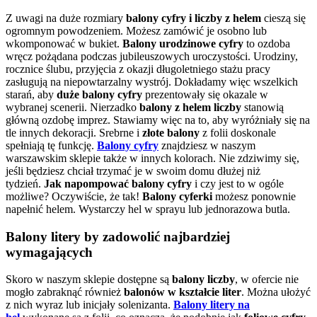
Z uwagi na duże rozmiary
balony cyfry i liczby z helem
cieszą się
ogromnym powodzeniem. Możesz zamówić je osobno lub
wkomponować w bukiet.
Balony urodzinowe cyfry
to ozdoba
wręcz pożądana podczas jubileuszowych uroczystości. Urodziny,
rocznice ślubu, przyjęcia z okazji długoletniego stażu pracy
zasługują na niepowtarzalny wystrój. Dokładamy więc wszelkich
starań, aby
duże balony cyfry
prezentowały się okazale w
wybranej scenerii. Nierzadko
balony z helem liczby
stanowią
główną ozdobę imprez. Stawiamy więc na to, aby wyróżniały się na
tle innych dekoracji. Srebrne i
złote balony
z folii doskonale
spełniają tę funkcję.
Balony cyfry
znajdziesz w naszym
warszawskim sklepie także w innych kolorach. Nie zdziwimy się,
jeśli będziesz chciał trzymać je w swoim domu dłużej niż
tydzień.
Jak napompować balony cyfry
i czy jest to w ogóle
możliwe? Oczywiście, że tak!
Balony cyferki
możesz ponownie
napełnić helem. Wystarczy hel w sprayu lub jednorazowa butla.
Balony litery by zadowolić najbardziej
wymagających
Skoro w naszym sklepie dostępne są
balony liczby
, w ofercie nie
mogło zabraknąć również
balonów w kształcie liter
. Można ułożyć
z nich wyraz lub inicjały solenizanta.
Balony litery na