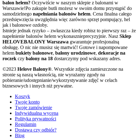
balon helem?
Oczywiście w naszym sklepie z balonami w
Warszawie!Po zakupie butli możesz w swoim domu przystąpić do
samodzielnego
napełniania balonów helem
. Cena finalna całego
przedsięwzięcia uwzględnia więc zarówno sprzęt pompujący, hel
jak i balonowe ozdoby.
Istnieje jednak ryzyko – zwłaszcza kiedy robisz to pierwszy raz – że
napełnienie balonów helem wykonasznieprecyzyjnie. Nasz
Sklep
HELOVEBALONY Warszawa
gwarantuje profesjonalną
obsługę. O nic nie musisz się martwić! Gotowe i napompowane
helem
bukiety balonowe
,
balony urodzinowe
,
dekoracje na
roczek
czy
balony na 18
dostarczymy pod wskazany adres.
©2023
Helove Balony®
. Wszystkie zdjęcia zamieszczone na
stronie są naszą własnością, nie wyrażamy zgody na
pobieranie/udostępnianie/wykorzystywanie zdjęć w celach
biznesowych i innych niż prywatne.
Koszyk
Twoje konto
Twoje zamówienie
Indywidualna wycena
Polityka prywatności
Regulamin
Dostawa czy odbiór?
Blog