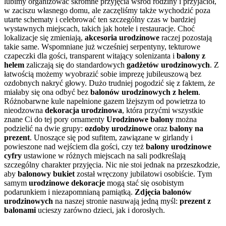
lubimy organizować skromne przyjęcia wśród rodziny i przyjaciół,
w zaciszu własnego domu, ale zaczęliśmy także wychodzić poza
utarte schematy i celebrować ten szczególny czas w bardziej
wystawnych miejscach, takich jak hotele i restauracje. Choć
lokalizacje się zmieniają,
akcesoria urodzinowe
raczej pozostają
takie same. Wspomniane już wcześniej serpentyny, tekturowe
czapeczki dla gości, transparent witający solenizanta i
balony z
helem
zaliczają się do standardowych
gadżetów urodzinowych
. Z
łatwością możemy wyobrazić sobie imprezę jubileuszową bez
ozdobnych nakryć głowy. Dużo trudniej pogodzić się z faktem, że
miałaby się ona odbyć bez
balonów urodzinowych z helem
.
Różnobarwne kule napełnione gazem lżejszym od powietrza to
nieodzowna
dekoracja urodzinowa
, która przyćmi wszystkie
znane Ci do tej pory ornamenty
Urodzinowe balony
można
podzielić na dwie grupy:
ozdoby urodzinowe
oraz
balony na
prezent
. Unoszące się pod sufitem, zawiązane w girlandy i
powieszone nad wejściem dla gości, czy też
balony urodzinowe
cyfry
ustawione w różnych miejscach na sali podkreślają
szczególny charakter przyjęcia. Nic nie stoi jednak na przeszkodzie,
aby
balonowy bukiet
został wręczony jubilatowi osobiście. Tym
samym
urodzinowe dekoracje
mogą stać się osobistym
podarunkiem i niezapomnianą pamiątką.
Zdjęcia balonów
urodzinowych
na naszej stronie nasuwają jedną myśl:
prezent z
balonami
ucieszy zarówno dzieci, jak i dorosłych.