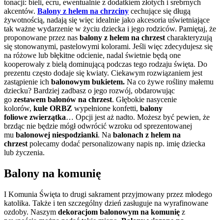
tonacji: bieli, ecru, ewentualnie z dodatkiem złotych i srebrnych
akcentów.
Balony z helem na chrzciny
cechujące się długą
żywotnością, nadają się więc idealnie jako akcesoria uświetniające
tak ważne wydarzenie w życiu dziecka i jego rodziców. Pamiętaj, że
proponowane przez nas
balony z helem na chrzest
charakteryzują
się stonowanymi, pastelowymi kolorami. Jeśli więc zdecydujesz się
na różowe lub błękitne odcienie, nadal świetnie będą one
kooperowały z bielą dominującą podczas tego rodzaju święta. Do
prezentu często dodaje się kwiaty. Ciekawym rozwiązaniem jest
zastąpienie ich
balonowym bukietem.
Na co żywe rośliny małemu
dziecku? Bardziej zadbasz o jego rozwój, obdarowując
go
zestawem balonów na chrzest
. Głębokie nasycenie
kolorów,
kule ORBZ
wypełnione konfetti,
balony
foliowe
zwierzątka
… Opcji jest aż nadto. Możesz być pewien, że
brzdąc nie będzie mógł odwrócić wzroku od sprezentowanej
mu
balonowej niespodzianki
. Na
balonach z helem na
chrzest
polecamy dodać personalizowany napis np. imię dziecka
lub życzenia.
Balony na komunię
I Komunia Święta to drugi sakrament przyjmowany przez młodego
katolika. Także i ten szczególny dzień zasługuje na wyrafinowane
ozdoby. Naszym
dekoracjom balonowym na komunię
z