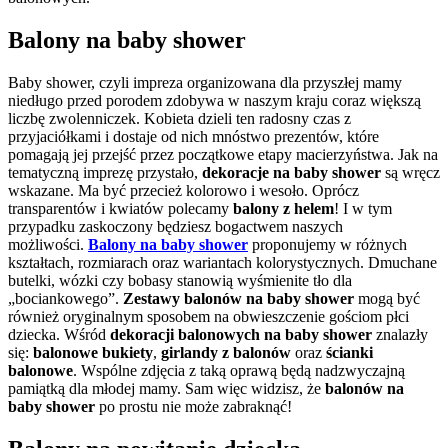
Balony na baby shower
Baby shower, czyli impreza organizowana dla przyszłej mamy
niedługo przed porodem zdobywa w naszym kraju coraz większą
liczbę zwolenniczek. Kobieta dzieli ten radosny czas z
przyjaciółkami i dostaje od nich mnóstwo prezentów, które
pomagają jej przejść przez początkowe etapy macierzyństwa. Jak na
tematyczną imprezę przystało,
dekoracje na baby shower
są wręcz
wskazane. Ma być przecież kolorowo i wesoło. Oprócz
transparentów i kwiatów polecamy
balony z helem
! I w tym
przypadku zaskoczony będziesz bogactwem naszych
możliwości.
Balony na baby shower
proponujemy w różnych
kształtach, rozmiarach oraz wariantach kolorystycznych. Dmuchane
butelki, wózki czy bobasy stanowią wyśmienite tło dla
„bociankowego”.
Zestawy balonów na baby shower
mogą być
również oryginalnym sposobem na obwieszczenie gościom płci
dziecka. Wśród
dekoracji balonowych na baby shower
znalazły
się:
balonowe bukiety
,
girlandy z balonów
oraz
ścianki
balonowe
. Wspólne zdjęcia z taką oprawą będą nadzwyczajną
pamiątką dla młodej mamy. Sam więc widzisz, że
balonów na
baby shower
po prostu nie może zabraknąć!