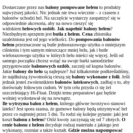
Dostarczane przez nas
balony
pompowane helem
to produkty
najwyższej jakości. Nic jednak nie trwa wiecznie – z czasem z
balonów uchodzi hel. Na szczęście wystarczy zaopatrzyć się w
odpowiednie akcesoria, aby na nowo cieszyć się
widokiem
helowych ozdób
.
Jak napełnić balony helem
?
Niezbędnym sprzętem jest
butla z helem
.
Cena
zbiornika
uzależniona jest od jego wielkości. Do
pompowania balonów
helem
przeznaczone są butle jednorazowego użytku o mniejszym
ciśnieniu i tym samym mieszczące mniej helu, jak i butle
wielorazowego użytku w których helu mieści się więcej. Jeśli od
samego początku chcesz wziąć na swoje barki samodzielne
przygotowanie
balonowych ozdób
, zacznij od kupna balonów.
Jakie
balony do helu
są najlepsze? Już kilkakrotnie podkreślaliśmy,
że najdłuższą żywotnością cieszą się
balony wykonane z folii
. Jeśli
jednak jesteś zwolennikiem
balonów lateksowych
, zadbaj o to, aby
dorównały foliowym cudom. W tym celu przyda ci się żel
uszczelniający Hi-Float. Dzięki temu preparatowi gaz będzie
wolniej wydostawał się na zewnątrz.
Ile wytrzyma balon z helem
, którego główne tworzywo stanowi
lateks? Jest spora szansa, że gumowe balony będą utrzymywać hel
przez co najmniej przez 5 dni. Tu rodzi się kolejne pytanie: jaki jest
koszt
balonu z helem
? Otóż kwoty zaczynają się od 7 złotych.
O
cenie balonu z helem
decyduje rodzaj materiału z jakiego jest
wykonany, rozmiar a także kształt.
Gdzie można napompować