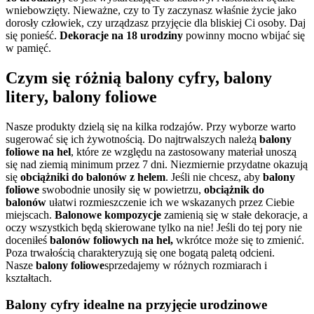
wniebowzięty. Nieważne, czy to Ty zaczynasz właśnie życie jako
dorosły człowiek, czy urządzasz przyjęcie dla bliskiej Ci osoby. Daj
się ponieść.
Dekoracje na 18 urodziny
powinny mocno wbijać się
w pamięć.
Czym się różnią balony cyfry, balony
litery, balony foliowe
Nasze produkty dzielą się na kilka rodzajów. Przy wyborze warto
sugerować się ich żywotnością. Do najtrwalszych należą
balony
foliowe na hel
, które ze względu na zastosowany materiał unoszą
się nad ziemią minimum przez 7 dni. Niezmiernie przydatne okazują
się
obciążniki do balonów z helem
. Jeśli nie chcesz, aby
balony
foliowe
swobodnie unosiły się w powietrzu,
obciążnik do
balonów
ułatwi rozmieszczenie ich we wskazanych przez Ciebie
miejscach.
Balonowe kompozycje
zamienią się w stałe dekoracje, a
oczy wszystkich będą skierowane tylko na nie! Jeśli do tej pory nie
doceniłeś
balonów foliowych na hel,
wkrótce może się to zmienić.
Poza trwałością charakteryzują się one bogatą paletą odcieni.
Nasze
balony foliowe
sprzedajemy w różnych rozmiarach i
kształtach.
Balony cyfry idealne na przyjęcie urodzinowe