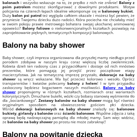
balonach
i wszystko wskazuje na to, że prędko z nich nie zniknie!
Balony z
psim patrolem
możesz skonfigurować z dowolnymi produktami. Motyw
policjanta na czterech łapach idealnie wkomponuje się w
balonowy bukiet
.
Duży
balon psi patrol
też wygląda całkiem okazale i możesz być pewien, że
przyniesie Twojemu dziecku dużo radości. Która pociecha nie chciałaby mieć
w swoim pokoju prawie metrowego bohatera swojej ukochanej animowanej
opowieści?
Balony foliowe
o niekonwencjonalnych kształtach pozwalają na
zaprojektowanie pięknych, tematycznych kompozycji balonowych.
Balony na baby shower
Baby shower, czyli impreza organizowana dla przyszłej mamy niedługo przed
porodem zdobywa w naszym kraju coraz większą liczbę zwolenniczek.
Kobieta dzieli ten radosny czas z przyjaciółkami i dostaje od nich mnóstwo
prezentów, które pomagają jej przejść przez początkowe etapy
macierzyństwa. Jak na tematyczną imprezę przystało,
dekoracje na baby
shower
są wręcz wskazane. Ma być przecież kolorowo i wesoło. Oprócz
transparentów i kwiatów polecamy
balony z helem
! I w tym przypadku
zaskoczony będziesz bogactwem naszych możliwości.
Balony na baby
shower
proponujemy w różnych kształtach, rozmiarach oraz wariantach
kolorystycznych. Dmuchane butelki, wózki czy bobasy stanowią wyśmienite tło
dla „bociankowego”.
Zestawy balonów na baby shower
mogą być również
oryginalnym sposobem na obwieszczenie gościom płci dziecka.
Wśród
dekoracji balonowych na baby shower
znalazły się:
balonowe
bukiety
,
girlandy z balonów
oraz
ścianki balonowe
. Wspólne zdjęcia z taką
oprawą będą nadzwyczajną pamiątką dla młodej mamy. Sam więc widzisz,
że
balonów na baby shower
po prostu nie może zabraknąć!
Balony na powitanie dziecka