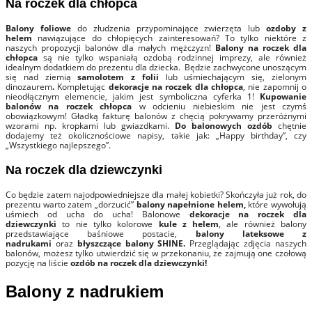
Na roczek dla chłopca
Balony foliowe
do złudzenia przypominające zwierzęta lub
ozdoby z
helem
nawiązujące do chłopięcych zainteresowań? To tylko niektóre z
naszych propozycji balonów dla małych mężczyzn!
Balony na roczek dla
chłopca
są nie tylko wspaniałą ozdobą rodzinnej imprezy, ale również
idealnym dodatkiem do prezentu dla dziecka. Będzie zachwycone unoszącym
się nad ziemią
samolotem z folii
lub uśmiechającym się, zielonym
dinozaurem
.
Kompletując
dekoracje na roczek dla chłopca
,
nie zapomnij o
nieodłącznym elemencie, jakim jest symboliczna cyferka 1!
Kupowanie
balonów na roczek chłopca
w odcieniu niebieskim nie jest czymś
obowiązkowym! Gładką fakturę balonów z chęcią pokrywamy przeróżnymi
wzorami np. kropkami lub gwiazdkami.
Do balonowych ozdób
chętnie
dodajemy też okolicznościowe napisy, takie jak: „Happy birthday”, czy
„Wszystkiego najlepszego”.
Na roczek dla dziewczynki
Co będzie zatem najodpowiedniejsze dla małej kobietki? Skończyła już rok, do
prezentu warto zatem „dorzucić”
balony napełnione helem,
które wywołują
uśmiech od ucha do ucha! Balonowe
dekoracje na roczek dla
dziewczynki
to nie tylko kolorowe
kule z helem
, ale również balony
przedstawiające baśniowe postacie,
balony lateksowe z
nadrukami
oraz
błyszczące balony
SHINE.
Przeglądając zdjęcia naszych
balonów, możesz tylko utwierdzić się w przekonaniu, że zajmują one czołową
pozycję na liście
ozdób na roczek dla dziewczynki!
Balony z nadrukiem