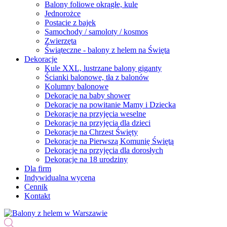
Balony foliowe okrągłe, kule
Jednorożce
Postacie z bajek
Samochody / samoloty / kosmos
Zwierzęta
Świąteczne - balony z helem na Święta
Dekoracje
Kule XXL, lustrzane balony giganty
Ścianki balonowe, tła z balonów
Kolumny balonowe
Dekoracje na baby shower
Dekoracje na powitanie Mamy i Dziecka
Dekoracje na przyjęcia weselne
Dekoracje na przyjęcia dla dzieci
Dekoracje na Chrzest Święty
Dekoracje na Pierwszą Komunię Świętą
Dekoracje na przyjęcia dla dorosłych
Dekoracje na 18 urodziny
Dla firm
Indywidualna wycena
Cennik
Kontakt