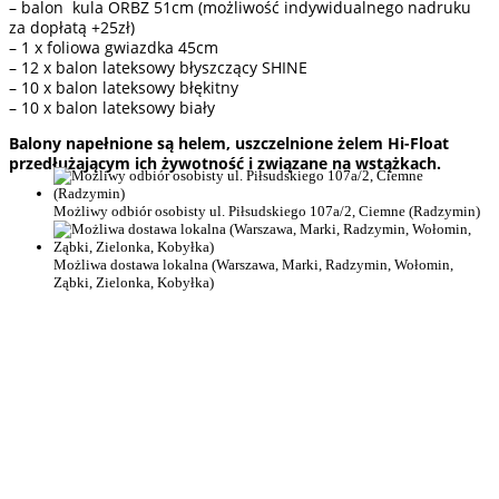
– balon kula ORBZ 51cm (możliwość indywidualnego nadruku
za dopłatą +25zł)
– 1 x foliowa gwiazdka 45cm
– 12 x balon lateksowy błyszczący SHINE
– 10 x balon lateksowy błękitny
– 10 x balon lateksowy biały
Balony napełnione są helem, uszczelnione żelem Hi-Float
przedłużającym ich żywotność i związane na wstążkach.
Możliwy odbiór osobisty ul. Piłsudskiego 107a/2, Ciemne (Radzymin)
Możliwa dostawa lokalna (Warszawa, Marki, Radzymin, Wołomin,
Ząbki, Zielonka, Kobyłka)