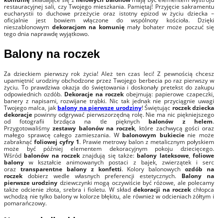
restauracyjnej sali, czy Twojego mieszkania. Pamiętaj! Przyjęcie sakramentu
eucharystii to duchowe przeżycie oraz istotny epizod w życiu dziecka –
oficjalnie jest bowiem włączone do wspólnoty kościoła. Dzięki
nieszablonowym
dekoracjom na komunię
mały bohater może poczuć się
tego dnia naprawdę wyjątkowo.
Balony na roczek
Za dzieckiem pierwszy rok życia! Ależ ten czas leci! Z pewnością chcesz
upamiętnić urodziny obchodzone przez Twojego berbecia po raz pierwszy w
życiu. To prawdziwa okazja do świętowania i doskonały pretekst do zakupu
odpowiednich ozdób.
Dekoracje na roczek
obejmują: papierowe czapeczki,
banery z napisami, rozwijane trąbki. Nic tak jednak nie przyciągnie uwagi
Twojego malca, jak
balony na pierwsze urodziny
! Świętując
roczek dziecka
dekoracje
powinny odgrywać pierwszorzędną rolę. Nie ma nic piękniejszego
od fotografii brzdąca na tle pięknych
balonów z helem
.
Przygotowaliśmy
zestawy balonów na roczek
, które zachwycą gości oraz
małego sprawcę całego zamieszania. W
balonowym bukiecie
nie może
zabraknąć
foliowej cyfry 1
. Prawie metrowy balon z metalicznym połyskiem
może być później elementem dekoracyjnym pokoju dziecięcego.
Wśród
balonów na roczek
znajdują się także:
balony lateksowe
,
foliowe
balony
w kształcie animowanych postaci z bajek, zwierzątek i serc
oraz
transparentne balony z konfetti
. Kolory balonowych
ozdób na
roczek
dobierz wedle własnych preferencji estetycznych.
Balony na
pierwsze urodziny
dziewczynki mogą oczywiście być różowe, ale polecamy
także odcienie złota, srebra i fioletu. W skład
dekoracji na roczek
chłopca
wchodzą nie tylko balony w kolorze błękitu, ale również w odcieniach żółtym i
pomarańczowy.