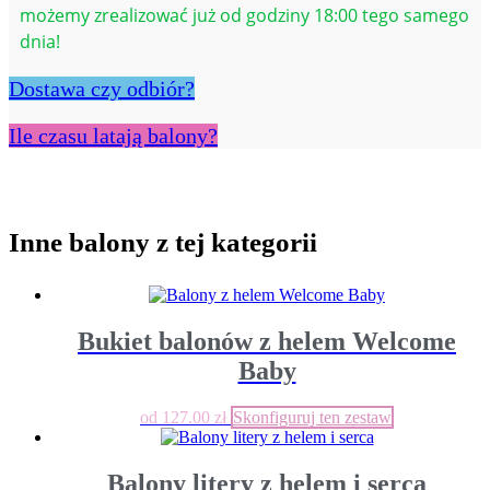
możemy zrealizować już od godziny 18:00 tego samego
dnia!
Dostawa czy odbiór?
Ile czasu latają balony?
Inne balony z tej kategorii
Bukiet balonów z helem Welcome
Baby
od
127.00
zł
Skonfiguruj ten zestaw
Balony litery z helem i serca