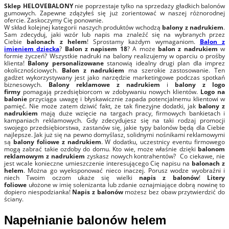
Sklep HELOVEBALONY
nie poprzestaje tylko na sprzedaży gładkich balonów
gumowych. Zapewne zdążyłeś się już zorientować w naszej różnorodnej
ofercie. Zaskoczymy Cię ponownie.
W skład kolejnej kategorii naszych produktów wchodzą
balony z nadrukiem
.
Sam zdecyduj, jaki wzór lub napis ma znaleźć się na wybranych przez
Ciebie
balonach z helem
! Sprostamy każdym wymaganiom.
Balon z
imieniem dziecka
?
Balon z napisem 18
? A może
balon z nadrukiem
w
formie życzeń? Wszystkie nadruki na balony realizujemy w oparciu o prośby
klienta!
Balony personalizowane
stanowią idealny drugi plan dla imprez
okolicznościowych.
Balon
z nadrukiem
ma szerokie zastosowanie. Ten
gadżet wykorzystywany jest jako narzędzie marketingowe podczas spotkań
biznesowych.
Balony reklamowe z nadrukiem
i
balony z logo
firmy
pomagają przedsiębiorcom w zdobywaniu nowych klientów.
Logo na
balonie
przyciąga uwagę i błyskawicznie zapada potencjalnemu klientowi w
pamięć. Nie może zatem dziwić fakt, że tak finezyjne dodatki, jak
balony z
nadrukiem
mają duże wzięcie na targach pracy, firmowych bankietach i
kampaniach reklamowych. Gdy zdecydujesz się na taki rodzaj promocji
swojego przedsiębiorstwa, zastanów się, jakie typy balonów będą dla Ciebie
najlepsze. Jak już się na pewno domyślasz, solidnymi nośnikami reklamowymi
są
balony foliowe z nadrukiem
. W dodatku, uczestnicy eventu firmowego
mogą zabrać takie ozdoby do domu. Kto wie, może właśnie dzięki
balonom
reklamowym z nadrukiem
zyskasz nowych kontrahentów? Co ciekawe, nie
jest wcale konieczne umieszczenie interesującego Cię napisu na
balonach z
helem
. Można go wyeksponować nieco inaczej. Porusz wodze wyobraźni i
niech Twoim oczom ukaże się wielki
napis z balonów
!
Litery
foliowe
ułożone w imię solenizanta lub zdanie oznajmiające dobrą nowinę to
dopiero niespodzianka!
Napis z balonów
możesz bez obaw przytwierdzić do
ściany.
Napełnianie balonów helem