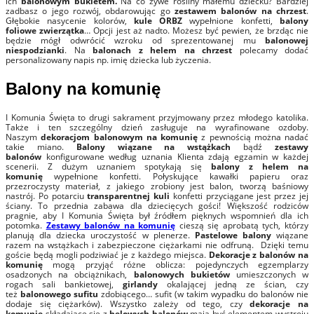
ich
balonowym bukietem.
Na co żywe rośliny małemu dziecku? Bardziej
zadbasz o jego rozwój, obdarowując go
zestawem balonów na chrzest
.
Głębokie nasycenie kolorów,
kule ORBZ
wypełnione konfetti,
balony
foliowe
zwierzątka
… Opcji jest aż nadto. Możesz być pewien, że brzdąc nie
będzie mógł odwrócić wzroku od sprezentowanej mu
balonowej
niespodzianki
. Na
balonach z helem na chrzest
polecamy dodać
personalizowany napis np. imię dziecka lub życzenia.
Balony na komunię
I Komunia Święta to drugi sakrament przyjmowany przez młodego katolika.
Także i ten szczególny dzień zasługuje na wyrafinowane ozdoby.
Naszym
dekoracjom balonowym na komunię
z pewnością można nadać
takie miano.
Balony wiązane na wstążkach
bądź
zestawy
balonów
konfigurowane według uznania Klienta zdają egzamin w każdej
scenerii. Z dużym uznaniem spotykają się
balony z helem na
komunię
wypełnione konfetti. Połyskujące kawałki papieru oraz
przezroczysty materiał, z jakiego zrobiony jest balon, tworzą baśniowy
nastrój. Po potarciu
transparentnej kuli
konfetti przyciągane jest przez jej
ściany. To przednia zabawa dla dziecięcych gości! Większość rodziców
pragnie, aby I Komunia Święta był źródłem pięknych wspomnień dla ich
potomka.
Zestawy balonów na komunię
cieszą się aprobatą tych, którzy
planują dla dziecka uroczystość w plenerze.
Pastelowe balony
wiązane
razem na wstążkach i zabezpieczone ciężarkami nie odfruną. Dzięki temu
goście będą mogli podziwiać je z każdego miejsca.
Dekoracje z balonów na
komunię
mogą przyjąć różne oblicza: pojedynczych egzemplarzy
osadzonych na obciążnikach,
balonowych bukietów
umieszczonych w
rogach sali bankietowej,
girlandy
okalającej jedną ze ścian, czy
też
balonowego sufitu
zdobiącego… sufit (w takim wypadku do balonów nie
dodaje się ciężarków). Wszystko zależy od tego, czy
dekoracje na
komunię
składające się z
helowych
balonów
mają być elementem wystroju