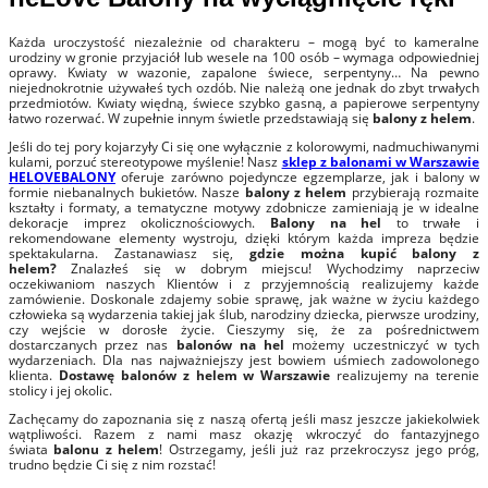
Każda uroczystość niezależnie od charakteru – mogą być to kameralne
urodziny w gronie przyjaciół lub wesele na 100 osób – wymaga odpowiedniej
oprawy. Kwiaty w wazonie, zapalone świece, serpentyny… Na pewno
niejednokrotnie używałeś tych ozdób. Nie należą one jednak do zbyt trwałych
przedmiotów. Kwiaty więdną, świece szybko gasną, a papierowe serpentyny
łatwo rozerwać. W zupełnie innym świetle przedstawiają się
balony z helem
.
Jeśli do tej pory kojarzyły Ci się one wyłącznie z kolorowymi, nadmuchiwanymi
kulami, porzuć stereotypowe myślenie! Nasz
sklep z balonami w Warszawie
HELOVEBALONY
oferuje zarówno pojedyncze egzemplarze, jak i balony w
formie niebanalnych bukietów. Nasze
balony z helem
przybierają rozmaite
kształty i formaty, a tematyczne motywy zdobnicze zamieniają je w idealne
dekoracje imprez okolicznościowych.
Balony na hel
to trwałe i
rekomendowane elementy wystroju, dzięki którym każda impreza będzie
spektakularna. Zastanawiasz się,
gdzie można kupić balony z
helem?
Znalazłeś się w dobrym miejscu! Wychodzimy naprzeciw
oczekiwaniom naszych Klientów i z przyjemnością realizujemy każde
zamówienie. Doskonale zdajemy sobie sprawę, jak ważne w życiu każdego
człowieka są wydarzenia takiej jak ślub, narodziny dziecka, pierwsze urodziny,
czy wejście w dorosłe życie. Cieszymy się, że za pośrednictwem
dostarczanych przez nas
balonów na hel
możemy uczestniczyć w tych
wydarzeniach. Dla nas najważniejszy jest bowiem uśmiech zadowolonego
klienta.
Dostawę balonów z helem w Warszawie
realizujemy na terenie
stolicy i jej okolic.
Zachęcamy do zapoznania się z naszą ofertą jeśli masz jeszcze jakiekolwiek
wątpliwości. Razem z nami masz okazję wkroczyć do fantazyjnego
świata
balonu z helem
! Ostrzegamy, jeśli już raz przekroczysz jego próg,
trudno będzie Ci się z nim rozstać!