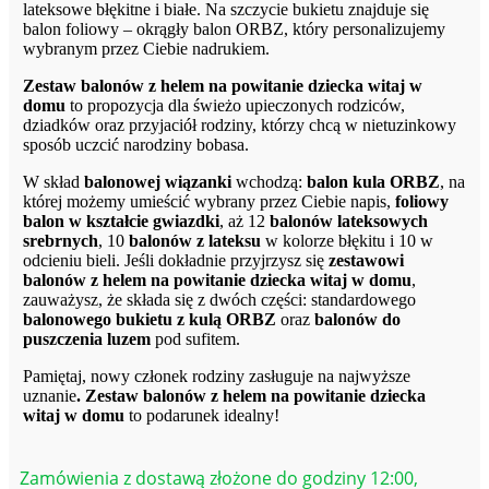
lateksowe błękitne i białe. Na szczycie bukietu znajduje się
balon
foliowy – okrągły
balon
ORBZ, który personalizujemy
wybranym przez Ciebie nadrukiem.
Zestaw balonów z helem na powitanie dziecka witaj w
domu
to propozycja dla świeżo upieczonych rodziców,
dziadków oraz przyjaciół rodziny, którzy chcą w nietuzinkowy
sposób uczcić narodziny bobasa.
W skład
balonowej wiązanki
wchodzą:
balon kula ORBZ
, na
której możemy umieścić wybrany przez Ciebie napis,
foliowy
balon w kształcie gwiazdki
, aż 12
balonów lateksowych
srebrnych
, 10
balonów z lateksu
w kolorze błękitu i 10 w
odcieniu bieli. Jeśli dokładnie przyjrzysz się
zestawowi
balonów z helem na powitanie dziecka witaj w domu
,
zauważysz, że składa się z dwóch części: standardowego
balonowego bukietu z kulą ORBZ
oraz
balonów do
puszczenia luzem
pod sufitem.
Pamiętaj, nowy członek rodziny zasługuje na najwyższe
uznanie
. Zestaw balonów z helem na powitanie dziecka
witaj w domu
to podarunek idealny!
Zamówienia z dostawą złożone do godziny 12:00,