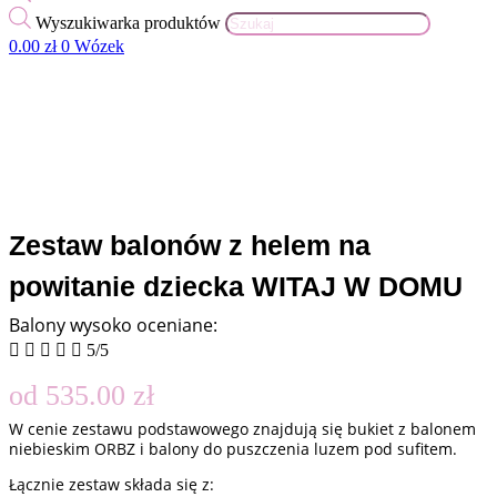
Wyszukiwarka produktów
0.00
zł
0
Wózek
Zestaw balonów z helem na
powitanie dziecka WITAJ W DOMU
Balony wysoko oceniane:





5/5
od
535.00
zł
W cenie zestawu podstawowego znajdują się bukiet z balonem
niebieskim ORBZ i balony do puszczenia luzem pod sufitem.
Łącznie zestaw składa się z: