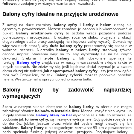
foliowe
sprzedajemy w różnych rozmiarach i kształtach.
Balony cyfry idealne na przyjęcie urodzinowe
Z uwagi na duże rozmiary
balony cyfry i liczby z helem
cieszą się
ogromnym powodzeniem. Możesz zamówić je osobno lub wkomponować w
bukiet.
Balony urodzinowe cyfry
to ozdoba wręcz pożądana podczas
jubileuszowych uroczystości. Urodziny, rocznice ślubu, przyjęcia z okazji
długoletniego stażu pracy zasługują na niepowtarzalny wystrój. Dokładamy
więc wszelkich starań, aby
duże balony cyfry
prezentowały się okazale w
wybranej scenerii. Nierzadko
balony z helem liczby
stanowią główną
ozdobę imprez. Stawiamy więc na to, aby wyróżniały się na tle innych
dekoracji. Srebrne i
złote balony
z folii doskonale spełniają tę
funkcję.
Balony cyfry
znajdziesz w naszym warszawskim sklepie także w
innych kolorach. Nie zdziwimy się, jeśli będziesz chciał trzymać je w swoim
domu dłużej niż tydzień.
Jak napompować balony cyfry
i czy jest to w ogóle
możliwe? Oczywiście, że tak!
Balony cyferki
możesz ponownie napełnić
helem. Wystarczy hel w sprayu lub jednorazowa butla.
Balony litery by zadowolić najbardziej
wymagających
Skoro w naszym sklepie dostępne są
balony liczby
, w ofercie nie mogło
zabraknąć również
balonów w kształcie liter
. Można ułożyć z nich wyraz lub
inicjały solenizanta.
Balony litery na hel
wykonane są z folii, co oznacza, że
podobnie jak
foliowe cyfry
, są niezwykle wytrzymałe. Gdy goście rozejdą się
do domów, jubilat jeszcze przez wiele dni będzie mógł cieszyć się ich
widokiem.
Balony litery
o niebagatelnym rozmiarze 95 cm z powodzeniem
będą spełniały funkcję jedynej dekoracji przyjęcia. Połyskujące kolory –