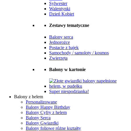
Sylwester
Walentynki
Dzień Kobiet
Zestawy tematyczne
Balony serca
Jednorożce
Postacie z bajek
Samochody / samoloty / kosmos
Zwierzęta
Balony w kartonie
Super niespodzianka!
Balony z helem
Personalizowane
Balony Happy Birthday
Balony Cyfry z helem
Balony Serca
Balony Gwiazdki
Balony foliowe różne kształty