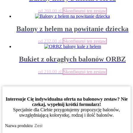
od
260.00
zł
Skonfiguruj ten zestaw
Balony z helem na powitanie dziecka
od
232.00
zł
Skonfiguruj ten zestaw
Bukiet z okrągłych balonów ORBZ
od
210.00
zł
Skonfiguruj ten zestaw
Interesuje Cię indywidualna oferta na balonowy zestaw? Nie
czekaj, wypełnij krótki formularz!
Specjalnie dla Ciebie przygotujemy propozycję balonów,
uwzględniającą kolorystkę, rodzaj i ilość balonów.
Nazwa produktu