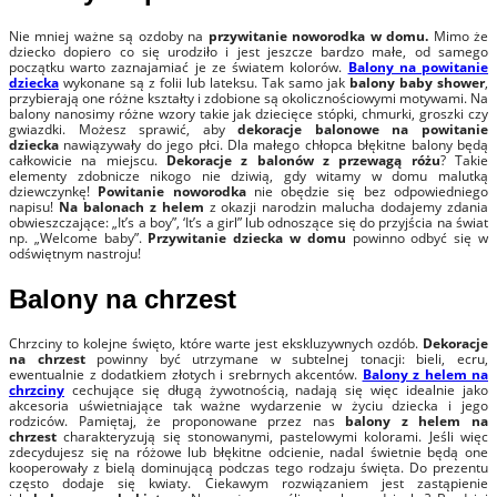
Nie mniej ważne są ozdoby na
przywitanie noworodka w domu.
Mimo że
dziecko dopiero co się urodziło i jest jeszcze bardzo małe, od samego
początku warto zaznajamiać je ze światem kolorów.
Balony na powitanie
dziecka
wykonane są z folii lub lateksu. Tak samo jak
balony baby shower
,
przybierają one różne kształty i zdobione są okolicznościowymi motywami. Na
balony nanosimy różne wzory takie jak dziecięce stópki, chmurki, groszki czy
gwiazdki. Możesz sprawić,
aby
dekoracje balonowe na powitanie
dziecka
nawiązywały do jego płci. Dla małego chłopca błękitne balony będą
całkowicie na miejscu.
Dekoracje z balonów z przewagą różu
? Takie
elementy zdobnicze nikogo nie dziwią, gdy witamy w domu malutką
dziewczynkę!
Powitanie noworodka
nie obędzie się bez odpowiedniego
napisu!
Na balonach z helem
z okazji narodzin malucha dodajemy zdania
obwieszczające: „It’s a boy”, ‘It’s a girl” lub odnoszące się do przyjścia na świat
np. „Welcome baby”.
Przywitanie dziecka w domu
powinno odbyć się w
odświętnym nastroju!
Balony na chrzest
Chrzciny to kolejne święto, które warte jest ekskluzywnych ozdób.
Dekoracje
na chrzest
powinny być utrzymane w subtelnej tonacji: bieli, ecru,
ewentualnie z dodatkiem złotych i srebrnych akcentów.
Balony z helem na
chrzciny
cechujące się długą żywotnością, nadają się więc idealnie jako
akcesoria uświetniające tak ważne wydarzenie w życiu dziecka i jego
rodziców. Pamiętaj, że proponowane przez nas
balony z helem na
chrzest
charakteryzują się stonowanymi, pastelowymi kolorami. Jeśli więc
zdecydujesz się na różowe lub błękitne odcienie, nadal świetnie będą one
kooperowały z bielą dominującą podczas tego rodzaju święta. Do prezentu
często dodaje się kwiaty. Ciekawym rozwiązaniem jest zastąpienie