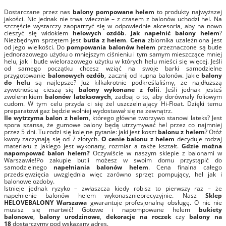
Dostarczane przez nas
balony
pompowane helem
to produkty najwyższej
jakości. Nic jednak nie trwa wiecznie – z czasem z balonów uchodzi hel. Na
szczęście wystarczy zaopatrzyć się w odpowiednie akcesoria, aby na nowo
cieszyć się widokiem
helowych ozdób
.
Jak napełnić balony helem
?
Niezbędnym sprzętem jest
butla z helem
.
Cena
zbiornika uzależniona jest
od jego wielkości. Do
pompowania balonów helem
przeznaczone są butle
jednorazowego użytku o mniejszym ciśnieniu i tym samym mieszczące mniej
helu, jak i butle wielorazowego użytku w których helu mieści się więcej. Jeśli
od samego początku chcesz wziąć na swoje barki samodzielne
przygotowanie
balonowych ozdób
, zacznij od kupna balonów. Jakie
balony
do helu
są najlepsze? Już kilkakrotnie podkreślaliśmy, że najdłuższą
żywotnością cieszą się
balony wykonane z folii
. Jeśli jednak jesteś
zwolennikiem
balonów lateksowych
, zadbaj o to, aby dorównały foliowym
cudom. W tym celu przyda ci się żel uszczelniający Hi-Float. Dzięki temu
preparatowi gaz będzie wolniej wydostawał się na zewnątrz.
Ile wytrzyma balon z helem
, którego główne tworzywo stanowi lateks? Jest
spora szansa, że gumowe balony będą utrzymywać hel przez co najmniej
przez 5 dni. Tu rodzi się kolejne pytanie: jaki jest koszt
balonu z helem
? Otóż
kwoty zaczynają się od 7 złotych.
O cenie balonu z helem
decyduje rodzaj
materiału z jakiego jest wykonany, rozmiar a także kształt.
Gdzie można
napompować balon helem?
Oczywiście w naszym sklepie z balonami w
Warszawie!Po zakupie butli możesz w swoim domu przystąpić do
samodzielnego
napełniania balonów helem
. Cena finalna całego
przedsięwzięcia uwzględnia więc zarówno sprzęt pompujący, hel jak i
balonowe ozdoby.
Istnieje jednak ryzyko – zwłaszcza kiedy robisz to pierwszy raz – że
napełnienie balonów helem wykonasznieprecyzyjnie. Nasz
Sklep
HELOVEBALONY Warszawa
gwarantuje profesjonalną obsługę. O nic nie
musisz się martwić! Gotowe i napompowane helem
bukiety
balonowe
,
balony urodzinowe
,
dekoracje na roczek
czy
balony na
18
dostarczymy pod wskazany adres.