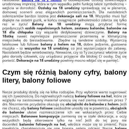
urodzinową imprezę, która w tym wypadku pełni funkcję także symboliczną –
wejścia w dorosłość.
Ozdoby na 18 urodziny
sprawdzają się w plenerze,
domowej scenerii oraz eleganckich pomieszczeniach. Dla nastoletnich
solenizantów bardzo istotna jest
dekoracja sali na 18
. Wszystko musi być
dopięte na ostatni guzik, w końcu osiągnięcie pełnoletniości zdarza się tylko
raz w życiu!
Balony na 18 urodziny
mogą przybrać formę
pojedynczych
ozdób napełnionych helem
,
zestawu balonów
,
balonów na
18 dla chłopaka
czy wiązanki dedykowanej dziewczynie.
Balony na
18stkę
nawet najmniejsze pomieszczenie przemienią w klimatyczną
miejscówkę do biesiadowania. Zbędne są tandetne ozdoby. Wystarczą
lateksowe lub foliowe
balony z helem na 18,
dobre jedzenie, gustowna
muzyka – to
wszystko na 18 urodziny
, co jest wystarczające do zabawy.
Nastolatek będzie wniebowzięty. Nieważne, czy to Ty zaczynasz właśnie życie
jako dorosły człowiek, czy urządzasz przyjęcie dla bliskiej Ci osoby. Daj się
ponieść.
Dekoracje na 18 urodziny
powinny mocno wbijać się w pamięć.
Czym się różnią balony cyfry, balony
litery, balony foliowe
Nasze produkty dzielą się na kilka rodzajów. Przy wyborze warto sugerować
się ich żywotnością. Do najtrwalszych należą
balony foliowe na hel
, które ze
względu na zastosowany materiał unoszą się nad ziemią minimum przez 7
dni. Niezmiernie przydatne okazują się
obciążniki do balonów z helem
. Jeśli
nie chcesz, aby
balony foliowe
swobodnie unosiły się w powietrzu,
obciążnik
do balonów
ułatwi rozmieszczenie ich we wskazanych przez Ciebie
miejscach.
Balonowe kompozycje
zamienią się w stałe dekoracje, a oczy
wszystkich będą skierowane tylko na nie! Jeśli do tej pory nie
doceniłeś
balonów foliowych na hel,
wkrótce może się to zmienić. Poza
trwałością charakteryzują się one bogatą paletą odcieni. Nasze
balony