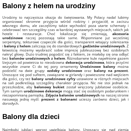
Balony z helem na urodziny
Urodziny to najczęstsza okazja do świętowania. My Polacy nadal lubimy
organizować skromne przyjęcia wśród rodziny i przyjaciół, w zaciszu
własnego domu, ale zaczęliśmy także wychodzić poza utarte schematy i
celebrować ten szczególny czas w bardziej wystawnych miejscach, takich jak
hotele i restauracje. Choć lokalizacje się zmieniają,
akcesoria
urodzinowe
raczej pozostają takie same. Wspomniane już wcześniej
serpentyny, tekturowe czapeczki dla gości, transparent witający solenizanta
i
balony z helem
zaliczają się do standardowych
gadżetów urodzinowych
. Z
łatwością możemy wyobrazić sobie imprezę jubileuszową bez ozdobnych
nakryć głowy. Dużo trudniej pogodzić się z faktem, że miałaby się ona odbyć
bez
balonów urodzinowych z helem
. Różnobarwne kule napełnione gazem
lżejszym od powietrza to nieodzowna
dekoracja urodzinowa
, która przyćmi
wszystkie znane Ci do tej pory ornamenty
Urodzinowe balony
można
podzielić na dwie grupy:
ozdoby urodzinowe
oraz
balony na prezent
.
Unoszące się pod sufitem, zawiązane w girlandy i powieszone nad wejściem
dla gości, czy też
balony urodzinowe cyfry
ustawione w różnych miejscach
na sali podkreślają szczególny charakter przyjęcia. Nic nie stoi jednak na
przeszkodzie, aby
balonowy bukiet
został wręczony jubilatowi osobiście.
Tym samym
urodzinowe dekoracje
mogą stać się osobistym podarunkiem i
niezapomnianą pamiątką.
Zdjęcia balonów urodzinowych
na naszej stronie
nasuwają jedną myśl:
prezent z balonami
ucieszy zarówno dzieci, jak i
dorosłych.
Balony dla dzieci
Najmłodsi jubilaci wprost uwielbiają balony. Unoszący się nad ziemią