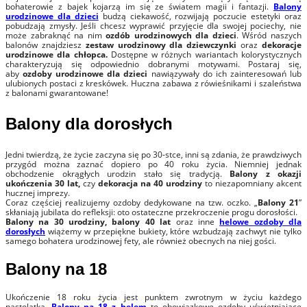
bohaterowie z bajek kojarzą im się ze światem magii i fantazji.
Balony
urodzinowe dla dzieci
budzą ciekawość, rozwijają poczucie estetyki
oraz
pobudzają zmysły. Jeśli chcesz wyprawić przyjęcie dla swojej pociechy, nie
może zabraknąć na nim
ozdób urodzinowych dla dzieci
. Wśród naszych
balonów znajdziesz
zestaw urodzinowy dla dziewczynki
oraz
dekoracje
urodzinowe dla chłopca.
Dostępne w różnych wariantach kolorystycznych
charakteryzują się odpowiednio dobranymi motywami. Postaraj się,
aby
ozdoby urodzinowe dla dzieci
nawiązywały do ich zainteresowań lub
ulubionych postaci z kreskówek. Huczna zabawa z rówieśnikami i szaleństwa
z balonami gwarantowane!
Balony dla dorosłych
Jedni twierdzą, że życie zaczyna się po 30-stce, inni są zdania, że prawdziwych
przygód można zaznać dopiero po 40 roku życia. Niemniej jednak
obchodzenie okrągłych urodzin stało się tradycją.
Balony z okazji
ukończenia 30 lat,
czy
dekoracja na 40 urodziny
to niezapomniany akcent
hucznej imprezy.
Coraz częściej realizujemy ozdoby dedykowane na tzw. oczko. „
Balony 21
”
skłaniają jubilata do refleksji: oto ostateczne przekroczenie progu dorosłości.
Balony na 30 urodziny, balony 40 lat
oraz inne
helowe ozdoby dla
dorosłych
wiążemy w przepiękne bukiety, które wzbudzają zachwyt nie tylko
samego bohatera urodzinowej fety, ale również obecnych na niej gości.
Balony na 18
Ukończenie 18 roku życia jest punktem zwrotnym w życiu każdego
nastolatka.
Balony na 18 z helem
to obowiązkowe ozdoby uświetniające