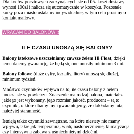
Dla kodów pocztowych zaczynających się od 05- koszt dostawy
wynosi 100zł i nalicza się automatycznie w koszyku. Pozostałe
kursy poza miasto ustalamy indywidualnie, w tym celu prosimy o
kontakt mailowy.
WRACAM DO BALONÓW :)
ILE CZASU UNOSZĄ SIĘ BALONY?
Balony lateksowe uszczelniamy zawsze żelem Hi-Float
, dzięki
temu dajemy gwarancję, że będą się one unosiły minimum 3 dni.
Balony foliowe
(duże cyfry, kształty, litery) unoszą się dłużej,
minimum tydzień.
Mnóstwo czynników wpływa na to, ile czasu balony z helem
unoszą się w powietrzu. Znaczenie ma rodzaj balona, materiał z
jakiego jest wykonany, jego rozmiar, jakość, producent – są to
czynniki, o które dbamy my i gwarantujemy, że dokładamy tutaj
należytej staranność.
Istnieją także czynniki zewnętrzne, na które niestety nie mamy
wpływu, takie jak temperatura, wiatr, nasłonecznienie, klimatyzacja
czy intensywna zabawa z uśmiechniętymi dziećmi.