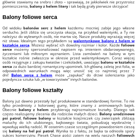
głównie stawiamy na srebro i złoto – sprawiają, że jakkolwiek nie przystroisz
pomieszczenia,
balony z helem litery
i tak będą grały pierwsze skrzypce!
Balony foliowe serca
Od widoku
balonów serc z helem
każdemu mocniej zabije jego własne
serducho. Jeśli zbliża się uroczysta okazja, na przykład walentynki, a Ty nie
należysz do wylewnych osób, nie martw się. Nasze produkty wyrażają więcej
niż słowa. Idealnym tego przykładem są
walentynkowe balony z helem w
kształcie serca
. Możesz wybrać ich dowolny rozmiar i kolor. Każde
foliowe
serce
możemy spersonalizować napisem np. imieniem obdarowywanego,
życzeniami lub miłosnym wyznaniem. Lista zamówień na balony w tym
kształcie rośnie zwłaszcza w okresie przed walentynkowym. Coraz więcej
osób rezygnuje z zakupu kwiatów i czekoladek, uważając
balonu w kształcie
serca
za dużo bardziej romantyczny upominek. Ich główną zaletą jest folia, w
odpowiednich warunkach mogą więc unosić się co najmniej przez 7
dni!
Balon serce z helem
może „zapukać” do drzwi solenizanta jako
pojedyncza sztuka lub „w towarzystwie” innych balonów.
Balony foliowe kształty
Balony już dawno przestały być produkowane w standardowej formie. To nie
tylko przedmioty z kolorowej gumy, które znamy z animowanych bajek.
Obecnie
balony z helem
przybierają najrozmaitsze kształty. Dlatego tak
często realizujemy zlecenia dla rodziców małych dzieci.
Balony urodzinowe
psi patrol
,
foliowe balony
w kształcie księżniczek czy zwierzątek zbliżają
maluchy do ich ulubionego, bajkowego świata, pobudzają wyobraźnię i
wywołują wielką radość. W ostatnim czasie szczególnym powodzeniem cieszą
się
balony na hel psi patrol
. Wynika to z faktu, że bajka ta odniosła spory
sukces komercyjny. Piesek Chase gości zatem na wielu naszych
foliowych