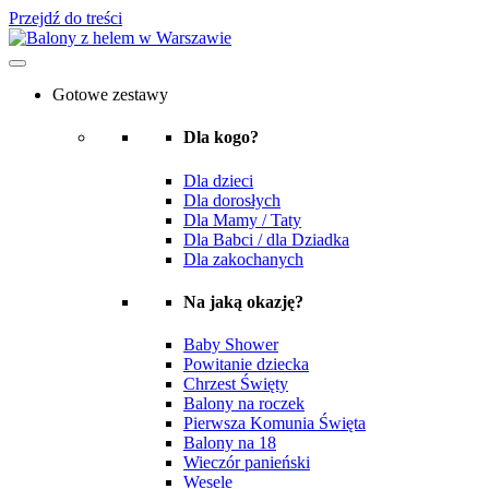
Przejdź do treści
Gotowe zestawy
Dla kogo?
Dla dzieci
Dla dorosłych
Dla Mamy / Taty
Dla Babci / dla Dziadka
Dla zakochanych
Na jaką okazję?
Baby Shower
Powitanie dziecka
Chrzest Święty
Balony na roczek
Pierwsza Komunia Święta
Balony na 18
Wieczór panieński
Wesele