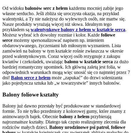
Od widoku
balonów serc z helem
każdemu mocniej zabije jego
własne serducho. Jeśli zbliża się uroczysta okazja, na przykład
walentynki, a Ty nie należysz do wylewnych osób, nie martw się.
Nasze produkty wyrażają więcej niż słowa. Idealnym tego
przykładem są
walentynkowe balony z helem w kształcie serca
.
Możesz wybrać ich dowolny rozmiar i kolor. Każde
foliowe
serce
możemy spersonalizować napisem np. imieniem
obdarowywanego, życzeniami lub miłosnym wyznaniem. Lista
zamówień na balony w tym kształcie rośnie zwłaszcza w okresie
przed walentynkowym. Coraz więcej osób rezygnuje z zakupu
kwiatów i czekoladek, uważając
balonu w kształcie serca
za dużo
bardziej romantyczny upominek. Ich główną zaletą jest folia, w
odpowiednich warunkach mogą więc unosić się co najmniej przez 7
dni!
Balon serce z helem
może „zapukać” do drzwi solenizanta
jako pojedyncza sztuka lub „w towarzystwie” innych balonów.
Balony foliowe kształty
Balony już dawno przestały być produkowane w standardowej
formie. To nie tylko przedmioty z kolorowej gumy, które znamy z
animowanych bajek. Obecnie
balony z helem
przybierają
najrozmaitsze kształty. Dlatego tak często realizujemy zlecenia dla
rodziców małych dzieci.
Balony urodzinowe psi patrol
,
foliowe
balony
w kształcie księżniczek czy zwierzątek zbliżają maluchy do