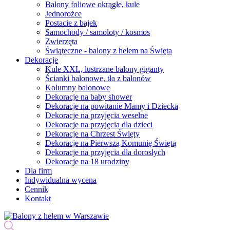
Balony foliowe okrągłe, kule
Jednorożce
Postacie z bajek
Samochody / samoloty / kosmos
Zwierzęta
Świąteczne - balony z helem na Święta
Dekoracje
Kule XXL, lustrzane balony giganty
Ścianki balonowe, tła z balonów
Kolumny balonowe
Dekoracje na baby shower
Dekoracje na powitanie Mamy i Dziecka
Dekoracje na przyjęcia weselne
Dekoracje na przyjęcia dla dzieci
Dekoracje na Chrzest Święty
Dekoracje na Pierwszą Komunię Świętą
Dekoracje na przyjęcia dla dorosłych
Dekoracje na 18 urodziny
Dla firm
Indywidualna wycena
Cennik
Kontakt