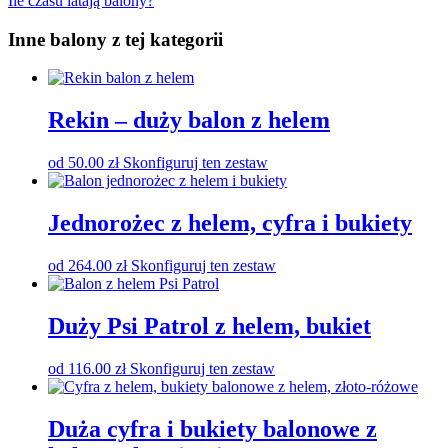
Ile czasu latają balony?
Inne balony z tej kategorii
Rekin – duży balon z helem
od
50.00
zł
Skonfiguruj ten zestaw
Jednorożec z helem, cyfra i bukiety
od
264.00
zł
Skonfiguruj ten zestaw
Duży Psi Patrol z helem, bukiet
od
116.00
zł
Skonfiguruj ten zestaw
Duża cyfra i bukiety balonowe z