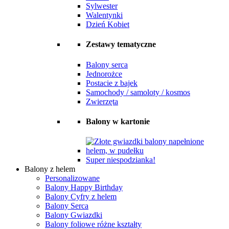
Sylwester
Walentynki
Dzień Kobiet
Zestawy tematyczne
Balony serca
Jednorożce
Postacie z bajek
Samochody / samoloty / kosmos
Zwierzęta
Balony w kartonie
Super niespodzianka!
Balony z helem
Personalizowane
Balony Happy Birthday
Balony Cyfry z helem
Balony Serca
Balony Gwiazdki
Balony foliowe różne kształty