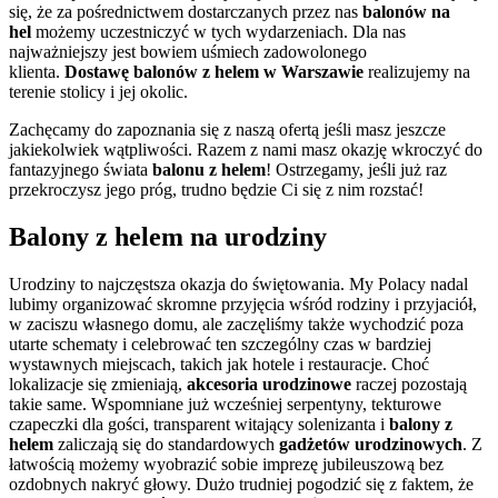
się, że za pośrednictwem dostarczanych przez nas
balonów na
hel
możemy uczestniczyć w tych wydarzeniach. Dla nas
najważniejszy jest bowiem uśmiech zadowolonego
klienta.
Dostawę balonów z helem w Warszawie
realizujemy na
terenie stolicy i jej okolic.
Zachęcamy do zapoznania się z naszą ofertą jeśli masz jeszcze
jakiekolwiek wątpliwości. Razem z nami masz okazję wkroczyć do
fantazyjnego świata
balonu z helem
! Ostrzegamy, jeśli już raz
przekroczysz jego próg, trudno będzie Ci się z nim rozstać!
Balony z helem na urodziny
Urodziny to najczęstsza okazja do świętowania. My Polacy nadal
lubimy organizować skromne przyjęcia wśród rodziny i przyjaciół,
w zaciszu własnego domu, ale zaczęliśmy także wychodzić poza
utarte schematy i celebrować ten szczególny czas w bardziej
wystawnych miejscach, takich jak hotele i restauracje. Choć
lokalizacje się zmieniają,
akcesoria urodzinowe
raczej pozostają
takie same. Wspomniane już wcześniej serpentyny, tekturowe
czapeczki dla gości, transparent witający solenizanta i
balony z
helem
zaliczają się do standardowych
gadżetów urodzinowych
. Z
łatwością możemy wyobrazić sobie imprezę jubileuszową bez
ozdobnych nakryć głowy. Dużo trudniej pogodzić się z faktem, że