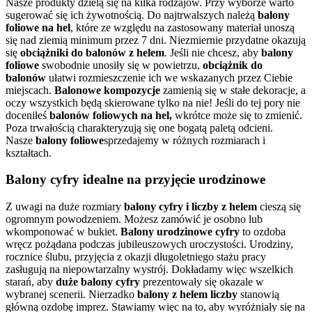
Nasze produkty dzielą się na kilka rodzajów. Przy wyborze warto
sugerować się ich żywotnością. Do najtrwalszych należą
balony
foliowe na hel
, które ze względu na zastosowany materiał unoszą
się nad ziemią minimum przez 7 dni. Niezmiernie przydatne okazują
się
obciążniki do balonów z helem
. Jeśli nie chcesz, aby
balony
foliowe
swobodnie unosiły się w powietrzu,
obciążnik do
balonów
ułatwi rozmieszczenie ich we wskazanych przez Ciebie
miejscach.
Balonowe kompozycje
zamienią się w stałe dekoracje, a
oczy wszystkich będą skierowane tylko na nie! Jeśli do tej pory nie
doceniłeś
balonów foliowych na hel,
wkrótce może się to zmienić.
Poza trwałością charakteryzują się one bogatą paletą odcieni.
Nasze
balony foliowe
sprzedajemy w różnych rozmiarach i
kształtach.
Balony cyfry idealne na przyjęcie urodzinowe
Z uwagi na duże rozmiary
balony cyfry i liczby z helem
cieszą się
ogromnym powodzeniem. Możesz zamówić je osobno lub
wkomponować w bukiet.
Balony urodzinowe cyfry
to ozdoba
wręcz pożądana podczas jubileuszowych uroczystości. Urodziny,
rocznice ślubu, przyjęcia z okazji długoletniego stażu pracy
zasługują na niepowtarzalny wystrój. Dokładamy więc wszelkich
starań, aby
duże balony cyfry
prezentowały się okazale w
wybranej scenerii. Nierzadko
balony z helem liczby
stanowią
główną ozdobę imprez. Stawiamy więc na to, aby wyróżniały się na