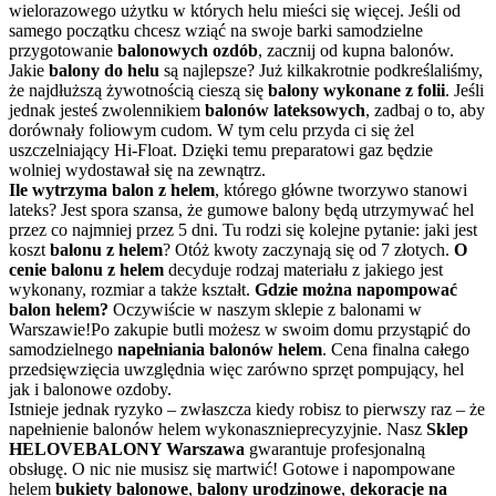
wielorazowego użytku w których helu mieści się więcej. Jeśli od
samego początku chcesz wziąć na swoje barki samodzielne
przygotowanie
balonowych ozdób
, zacznij od kupna balonów.
Jakie
balony do helu
są najlepsze? Już kilkakrotnie podkreślaliśmy,
że najdłuższą żywotnością cieszą się
balony wykonane z folii
. Jeśli
jednak jesteś zwolennikiem
balonów lateksowych
, zadbaj o to, aby
dorównały foliowym cudom. W tym celu przyda ci się żel
uszczelniający Hi-Float. Dzięki temu preparatowi gaz będzie
wolniej wydostawał się na zewnątrz.
Ile wytrzyma balon z helem
, którego główne tworzywo stanowi
lateks? Jest spora szansa, że gumowe balony będą utrzymywać hel
przez co najmniej przez 5 dni. Tu rodzi się kolejne pytanie: jaki jest
koszt
balonu z helem
? Otóż kwoty zaczynają się od 7 złotych.
O
cenie balonu z helem
decyduje rodzaj materiału z jakiego jest
wykonany, rozmiar a także kształt.
Gdzie można napompować
balon helem?
Oczywiście w naszym sklepie z balonami w
Warszawie!Po zakupie butli możesz w swoim domu przystąpić do
samodzielnego
napełniania balonów helem
. Cena finalna całego
przedsięwzięcia uwzględnia więc zarówno sprzęt pompujący, hel
jak i balonowe ozdoby.
Istnieje jednak ryzyko – zwłaszcza kiedy robisz to pierwszy raz – że
napełnienie balonów helem wykonasznieprecyzyjnie. Nasz
Sklep
HELOVEBALONY Warszawa
gwarantuje profesjonalną
obsługę. O nic nie musisz się martwić! Gotowe i napompowane
helem
bukiety balonowe
,
balony urodzinowe
,
dekoracje na