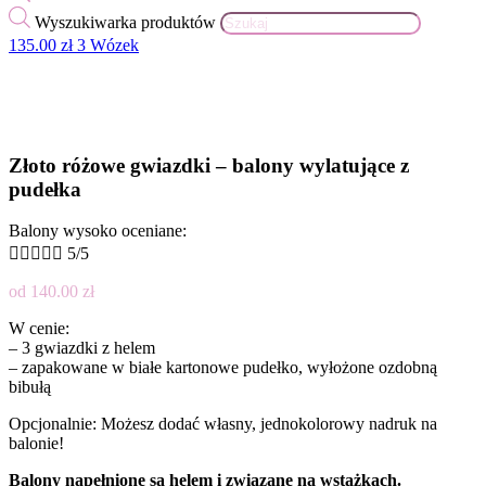
Wyszukiwarka produktów
135.00
zł
3
Wózek
Złoto różowe gwiazdki – balony wylatujące z
pudełka
Balony wysoko oceniane:





5/5
od
140.00
zł
W cenie:
– 3 gwiazdki z helem
– zapakowane w białe kartonowe pudełko, wyłożone ozdobną
bibułą
Opcjonalnie: Możesz dodać własny, jednokolorowy nadruk na
balonie!
Balony napełnione są helem i związane na wstążkach.