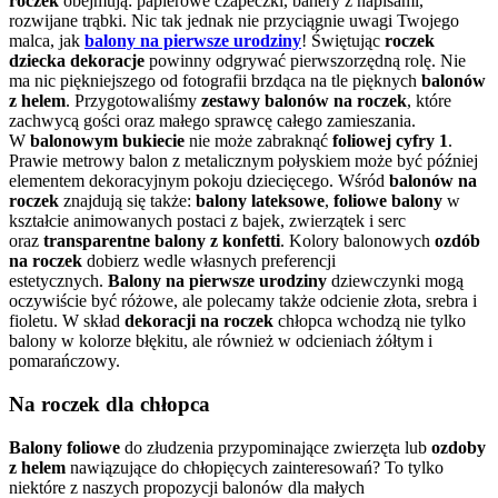
roczek
obejmują: papierowe czapeczki, banery z napisami,
rozwijane trąbki. Nic tak jednak nie przyciągnie uwagi Twojego
malca, jak
balony na pierwsze urodziny
! Świętując
roczek
dziecka dekoracje
powinny odgrywać pierwszorzędną rolę. Nie
ma nic piękniejszego od fotografii brzdąca na tle pięknych
balonów
z helem
. Przygotowaliśmy
zestawy balonów na roczek
, które
zachwycą gości oraz małego sprawcę całego zamieszania.
W
balonowym bukiecie
nie może zabraknąć
foliowej cyfry 1
.
Prawie metrowy balon z metalicznym połyskiem może być później
elementem dekoracyjnym pokoju dziecięcego. Wśród
balonów na
roczek
znajdują się także:
balony lateksowe
,
foliowe balony
w
kształcie animowanych postaci z bajek, zwierzątek i serc
oraz
transparentne balony z konfetti
. Kolory balonowych
ozdób
na roczek
dobierz wedle własnych preferencji
estetycznych.
Balony na pierwsze urodziny
dziewczynki mogą
oczywiście być różowe, ale polecamy także odcienie złota, srebra i
fioletu. W skład
dekoracji na roczek
chłopca wchodzą nie tylko
balony w kolorze błękitu, ale również w odcieniach żółtym i
pomarańczowy.
Na roczek dla chłopca
Balony foliowe
do złudzenia przypominające zwierzęta lub
ozdoby
z helem
nawiązujące do chłopięcych zainteresowań? To tylko
niektóre z naszych propozycji balonów dla małych