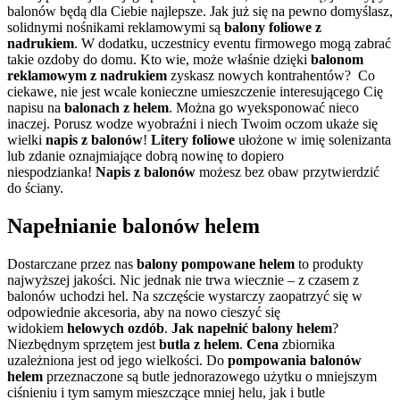
balonów będą dla Ciebie najlepsze. Jak już się na pewno domyślasz,
solidnymi nośnikami reklamowymi są
balony foliowe z
nadrukiem
. W dodatku, uczestnicy eventu firmowego mogą zabrać
takie ozdoby do domu. Kto wie, może właśnie dzięki
balonom
reklamowym z nadrukiem
zyskasz nowych kontrahentów? Co
ciekawe, nie jest wcale konieczne umieszczenie interesującego Cię
napisu na
balonach z helem
. Można go wyeksponować nieco
inaczej. Porusz wodze wyobraźni i niech Twoim oczom ukaże się
wielki
napis z balonów
!
Litery foliowe
ułożone w imię solenizanta
lub zdanie oznajmiające dobrą nowinę to dopiero
niespodzianka!
Napis z balonów
możesz bez obaw przytwierdzić
do ściany.
Napełnianie balonów helem
Dostarczane przez nas
balony
pompowane helem
to produkty
najwyższej jakości. Nic jednak nie trwa wiecznie – z czasem z
balonów uchodzi hel. Na szczęście wystarczy zaopatrzyć się w
odpowiednie akcesoria, aby na nowo cieszyć się
widokiem
helowych ozdób
.
Jak napełnić balony helem
?
Niezbędnym sprzętem jest
butla z helem
.
Cena
zbiornika
uzależniona jest od jego wielkości. Do
pompowania balonów
helem
przeznaczone są butle jednorazowego użytku o mniejszym
ciśnieniu i tym samym mieszczące mniej helu, jak i butle