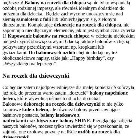
mężczyzn!
Balony na roczek dla chłopca
są nie tylko wspaniałą
ozdobą rodzinnej imprezy, ale również idealnym dodatkiem do
prezentu dla dziecka. Będzie zachwycone unoszącym się nad
ziemią
samolotem z folii
lub uśmiechającym się, zielonym
dinozaurem
.
Kompletując
dekoracje na roczek dla chłopca
,
nie
zapomnij o nieodłącznym elemencie, jakim jest symboliczna cyferka
1!
Kupowanie balonów na roczek chłopca
w odcieniu niebieskim
nie jest czymś obowiązkowym! Gładką fakturę balonów z chęcią
pokrywamy przeróżnymi wzorami np. kropkami lub
gwiazdkami.
Do balonowych ozdób
chętnie dodajemy też
okolicznościowe napisy, takie jak: „Happy birthday”, czy
„Wszystkiego najlepszego”.
Na roczek dla dziewczynki
Co będzie zatem najodpowiedniejsze dla małej kobietki? Skończyła
już rok, do prezentu warto zatem „dorzucić”
balony napełnione
helem,
które wywołują uśmiech od ucha do ucha!
Balonowe
dekoracje na roczek dla dziewczynki
to nie tylko
kolorowe
kule z helem
, ale również balony przedstawiające
baśniowe postacie,
balony lateksowe z
nadrukami
oraz
błyszczące balony
SHINE.
Przeglądając zdjęcia
naszych balonów, możesz tylko utwierdzić się w przekonaniu, że
zajmują one czołową pozycję na liście
ozdób na roczek dla
dziewczynki!