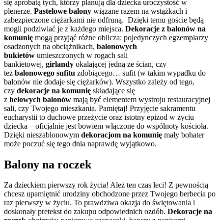
się aprobatą tych, którzy planują dla dziecka uroczystość w
plenerze.
Pastelowe balony
wiązane razem na wstążkach i
zabezpieczone ciężarkami nie odfruną. Dzięki temu goście będą
mogli podziwiać je z każdego miejsca.
Dekoracje z balonów na
komunię
mogą przyjąć różne oblicza: pojedynczych egzemplarzy
osadzonych na obciążnikach,
balonowych
bukietów
umieszczonych w rogach sali
bankietowej,
girlandy
okalającej jedną ze ścian, czy
też
balonowego sufitu
zdobiącego… sufit (w takim wypadku do
balonów nie dodaje się ciężarków). Wszystko zależy od tego,
czy
dekoracje na komunię
składające się
z
helowych
balonów
mają być elementem wystroju restauracyjnej
sali, czy Twojego mieszkania. Pamiętaj! Przyjęcie sakramentu
eucharystii to duchowe przeżycie oraz istotny epizod w życiu
dziecka – oficjalnie jest bowiem włączone do wspólnoty kościoła.
Dzięki nieszablonowym
dekoracjom na komunię
mały bohater
może poczuć się tego dnia naprawdę wyjątkowo.
Balony na roczek
Za dzieckiem pierwszy rok życia! Ależ ten czas leci! Z pewnością
chcesz upamiętnić urodziny obchodzone przez Twojego berbecia po
raz pierwszy w życiu. To prawdziwa okazja do świętowania i
doskonały pretekst do zakupu odpowiednich ozdób.
Dekoracje na