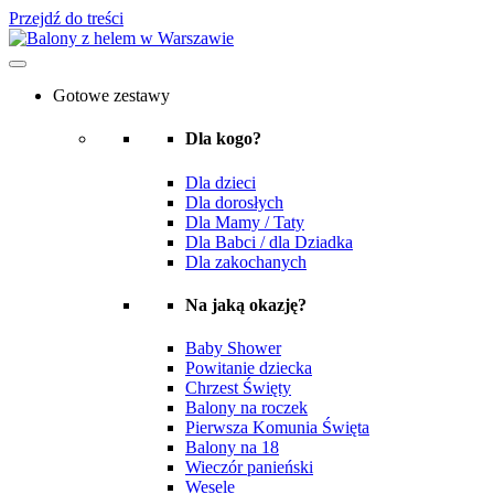
Przejdź do treści
Gotowe zestawy
Dla kogo?
Dla dzieci
Dla dorosłych
Dla Mamy / Taty
Dla Babci / dla Dziadka
Dla zakochanych
Na jaką okazję?
Baby Shower
Powitanie dziecka
Chrzest Święty
Balony na roczek
Pierwsza Komunia Święta
Balony na 18
Wieczór panieński
Wesele