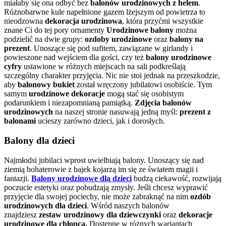
miałaby się ona odbyć bez
balonów urodzinowych z helem
.
Różnobarwne kule napełnione gazem lżejszym od powietrza to
nieodzowna
dekoracja urodzinowa
, która przyćmi wszystkie
znane Ci do tej pory ornamenty
Urodzinowe balony
można
podzielić na dwie grupy:
ozdoby urodzinowe
oraz
balony na
prezent
. Unoszące się pod sufitem, zawiązane w girlandy i
powieszone nad wejściem dla gości, czy też
balony urodzinowe
cyfry
ustawione w różnych miejscach na sali podkreślają
szczególny charakter przyjęcia. Nic nie stoi jednak na przeszkodzie,
aby
balonowy bukiet
został wręczony jubilatowi osobiście. Tym
samym
urodzinowe dekoracje
mogą stać się osobistym
podarunkiem i niezapomnianą pamiątką.
Zdjęcia balonów
urodzinowych
na naszej stronie nasuwają jedną myśl:
prezent z
balonami
ucieszy zarówno dzieci, jak i dorosłych.
Balony dla dzieci
Najmłodsi jubilaci wprost uwielbiają balony. Unoszący się nad
ziemią bohaterowie z bajek kojarzą im się ze światem magii i
fantazji.
Balony urodzinowe dla dzieci
budzą ciekawość, rozwijają
poczucie estetyki
oraz pobudzają zmysły. Jeśli chcesz wyprawić
przyjęcie dla swojej pociechy, nie może zabraknąć na nim
ozdób
urodzinowych dla dzieci
. Wśród naszych balonów
znajdziesz
zestaw urodzinowy dla dziewczynki
oraz
dekoracje
urodzinowe dla chłopca.
Dostępne w różnych wariantach