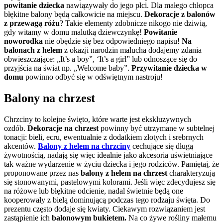
powitanie dziecka
nawiązywały do jego płci. Dla małego chłopca
błękitne balony będą całkowicie na miejscu.
Dekoracje z balonów
z przewagą różu
? Takie elementy zdobnicze nikogo nie dziwią,
gdy witamy w domu malutką dziewczynkę!
Powitanie
noworodka
nie obędzie się bez odpowiedniego napisu!
Na
balonach z helem
z okazji narodzin malucha dodajemy zdania
obwieszczające: „It’s a boy”, ‘It’s a girl” lub odnoszące się do
przyjścia na świat np. „Welcome baby”.
Przywitanie dziecka w
domu
powinno odbyć się w odświętnym nastroju!
Balony na chrzest
Chrzciny to kolejne święto, które warte jest ekskluzywnych
ozdób.
Dekoracje na chrzest
powinny być utrzymane w subtelnej
tonacji: bieli, ecru, ewentualnie z dodatkiem złotych i srebrnych
akcentów.
Balony z helem na chrzciny
cechujące się długą
żywotnością, nadają się więc idealnie jako akcesoria uświetniające
tak ważne wydarzenie w życiu dziecka i jego rodziców. Pamiętaj, że
proponowane przez nas
balony z helem na chrzest
charakteryzują
się stonowanymi, pastelowymi kolorami. Jeśli więc zdecydujesz się
na różowe lub błękitne odcienie, nadal świetnie będą one
kooperowały z bielą dominującą podczas tego rodzaju święta. Do
prezentu często dodaje się kwiaty. Ciekawym rozwiązaniem jest
zastąpienie ich
balonowym bukietem.
Na co żywe rośliny małemu