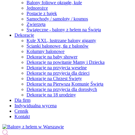
Balony foliowe okrągłe, kule
Jednorożce
Postacie z bajek
Samochody / samoloty / kosmos
Zwierzęta
Świąteczne - balony z helem na Święta
Dekoracje
Kule XXL, lustrzane balony giganty
Ścianki balonowe, tła z balonów
Kolumny balonowe
Dekoracje na baby shower
Dekoracje na powitanie Mamy i Dziecka
Dekoracje na przyjęcia weselne
Dekoracje na przyjęcia dla dzieci
Dekoracje na Chrzest Święty
Dekoracje na Pierwszą Komunię Świętą
Dekoracje na przyjęcia dla dorosłych
Dekoracje na 18 urodziny
Dla firm
Indywidualna wycena
Cennik
Kontakt