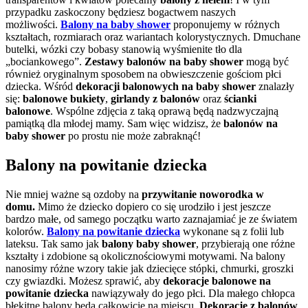
przypadku zaskoczony będziesz bogactwem naszych
możliwości.
Balony na baby shower
proponujemy w różnych
kształtach, rozmiarach oraz wariantach kolorystycznych. Dmuchane
butelki, wózki czy bobasy stanowią wyśmienite tło dla
„bociankowego”.
Zestawy balonów na baby shower
mogą być
również oryginalnym sposobem na obwieszczenie gościom płci
dziecka. Wśród
dekoracji balonowych na baby shower
znalazły
się:
balonowe bukiety
,
girlandy z balonów
oraz
ścianki
balonowe
. Wspólne zdjęcia z taką oprawą będą nadzwyczajną
pamiątką dla młodej mamy. Sam więc widzisz, że
balonów na
baby shower
po prostu nie może zabraknąć!
Balony na powitanie dziecka
Nie mniej ważne są ozdoby na
przywitanie noworodka w
domu.
Mimo że dziecko dopiero co się urodziło i jest jeszcze
bardzo małe, od samego początku warto zaznajamiać je ze światem
kolorów.
Balony na powitanie dziecka
wykonane są z folii lub
lateksu. Tak samo jak
balony baby shower
, przybierają one różne
kształty i zdobione są okolicznościowymi motywami. Na balony
nanosimy różne wzory takie jak dziecięce stópki, chmurki, groszki
czy gwiazdki. Możesz sprawić,
aby
dekoracje balonowe na
powitanie dziecka
nawiązywały do jego płci. Dla małego chłopca
błękitne balony będą całkowicie na miejscu.
Dekoracje z balonów