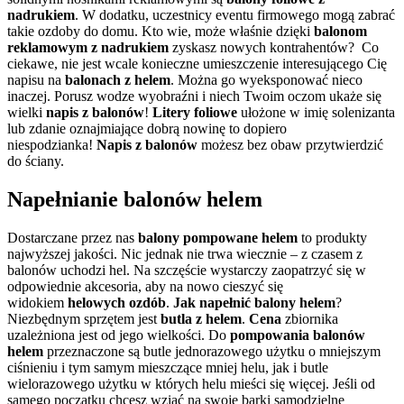
nadrukiem
. W dodatku, uczestnicy eventu firmowego mogą zabrać
takie ozdoby do domu. Kto wie, może właśnie dzięki
balonom
reklamowym z nadrukiem
zyskasz nowych kontrahentów? Co
ciekawe, nie jest wcale konieczne umieszczenie interesującego Cię
napisu na
balonach z helem
. Można go wyeksponować nieco
inaczej. Porusz wodze wyobraźni i niech Twoim oczom ukaże się
wielki
napis z balonów
!
Litery foliowe
ułożone w imię solenizanta
lub zdanie oznajmiające dobrą nowinę to dopiero
niespodzianka!
Napis z balonów
możesz bez obaw przytwierdzić
do ściany.
Napełnianie balonów helem
Dostarczane przez nas
balony
pompowane helem
to produkty
najwyższej jakości. Nic jednak nie trwa wiecznie – z czasem z
balonów uchodzi hel. Na szczęście wystarczy zaopatrzyć się w
odpowiednie akcesoria, aby na nowo cieszyć się
widokiem
helowych ozdób
.
Jak napełnić balony helem
?
Niezbędnym sprzętem jest
butla z helem
.
Cena
zbiornika
uzależniona jest od jego wielkości. Do
pompowania balonów
helem
przeznaczone są butle jednorazowego użytku o mniejszym
ciśnieniu i tym samym mieszczące mniej helu, jak i butle
wielorazowego użytku w których helu mieści się więcej. Jeśli od
samego początku chcesz wziąć na swoje barki samodzielne