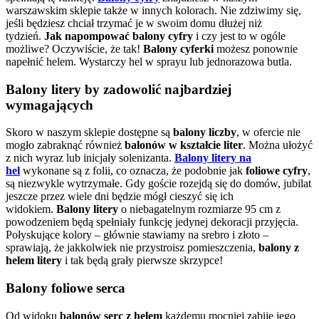
warszawskim sklepie także w innych kolorach. Nie zdziwimy się,
jeśli będziesz chciał trzymać je w swoim domu dłużej niż
tydzień.
Jak napompować balony cyfry
i czy jest to w ogóle
możliwe? Oczywiście, że tak!
Balony cyferki
możesz ponownie
napełnić helem. Wystarczy hel w sprayu lub jednorazowa butla.
Balony litery by zadowolić najbardziej
wymagających
Skoro w naszym sklepie dostępne są
balony liczby
, w ofercie nie
mogło zabraknąć również
balonów w kształcie liter
. Można ułożyć
z nich wyraz lub inicjały solenizanta.
Balony litery na
hel
wykonane są z folii, co oznacza, że podobnie jak
foliowe cyfry
,
są niezwykle wytrzymałe. Gdy goście rozejdą się do domów, jubilat
jeszcze przez wiele dni będzie mógł cieszyć się ich
widokiem.
Balony litery
o niebagatelnym rozmiarze 95 cm z
powodzeniem będą spełniały funkcję jedynej dekoracji przyjęcia.
Połyskujące kolory – głównie stawiamy na srebro i złoto –
sprawiają, że jakkolwiek nie przystroisz pomieszczenia,
balony z
helem litery
i tak będą grały pierwsze skrzypce!
Balony foliowe serca
Od widoku
balonów serc z helem
każdemu mocniej zabije jego