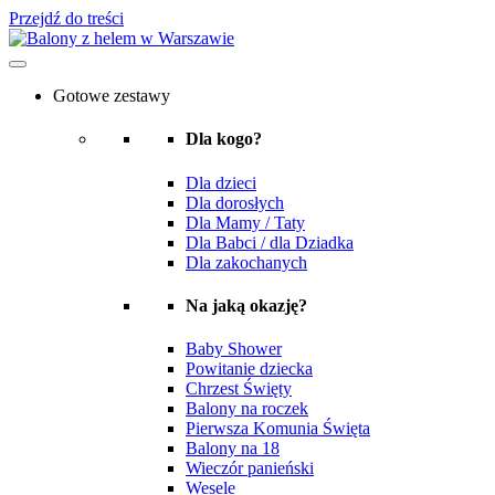
Przejdź do treści
Gotowe zestawy
Dla kogo?
Dla dzieci
Dla dorosłych
Dla Mamy / Taty
Dla Babci / dla Dziadka
Dla zakochanych
Na jaką okazję?
Baby Shower
Powitanie dziecka
Chrzest Święty
Balony na roczek
Pierwsza Komunia Święta
Balony na 18
Wieczór panieński
Wesele