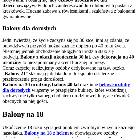
dzieci
nawiązywały do ich zainteresowań lub ulubionych postaci z
kreskówek. Huczna zabawa z rówieśnikami i szaleństwa z balonami
gwarantowane!
Balony dla dorosłych
Jedni twierdzą, że życie zaczyna się po 30-stce, inni są zdania, że
prawdziwych przygód można zaznać dopiero po 40 roku życia.
Niemniej jednak obchodzenie okrągłych urodzin stało się
tradycją.
Balony z okazji ukończenia 30 lat,
czy
dekoracja na 40
urodziny
to niezapomniany akcent hucznej imprezy.
Coraz częściej realizujemy ozdoby dedykowane na tzw. oczko.
„
Balony 21
” skłaniają jubilata do refleksji: oto ostateczne
przekroczenie progu dorosłości.
Balony na 30 urodziny, balony 40 lat
oraz inne
helowe ozdoby
dla dorosłych
wiążemy w przepiękne bukiety, które wzbudzają
zachwyt nie tylko samego bohatera urodzinowej fety, ale również
obecnych na niej gości.
Balony na 18
Ukończenie 18 roku życia jest punktem zwrotnym w życiu każdego
nastolatka.
Balony na 18 z helem
to obowiązkowe ozdoby