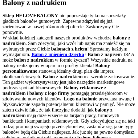
Balony z nadrukiem
Sklep HELOVEBALONY
nie poprzestaje tylko na sprzedaży
gładkich balonów gumowych. Zapewne zdążyłeś się już
zorientować w naszej różnorodnej ofercie. Zaskoczymy Cię
ponownie.
W skład kolejnej kategorii naszych produktów wchodzą
balony z
nadrukiem
. Sam zdecyduj, jaki wzór lub napis ma znaleźć się na
wybranych przez Ciebie
balonach z helem
! Sprostamy każdym
wymaganiom.
Balon z imieniem dziecka
?
Balon z napisem 18
? A
może
balon z nadrukiem
w formie życzeń? Wszystkie nadruki na
balony realizujemy w oparciu o prośby klienta!
Balony
personalizowane
stanowią idealny drugi plan dla imprez
okolicznościowych.
Balon
z nadrukiem
ma szerokie zastosowanie.
Ten gadżet wykorzystywany jest jako narzędzie marketingowe
podczas spotkań biznesowych.
Balony reklamowe z
nadrukiem
i
balony z logo firmy
pomagają przedsiębiorcom w
zdobywaniu nowych klientów.
Logo na balonie
przyciąga uwagę i
błyskawicznie zapada potencjalnemu klientowi w pamięć. Nie może
zatem dziwić fakt, że tak finezyjne dodatki, jak
balony z
nadrukiem
mają duże wzięcie na targach pracy, firmowych
bankietach i kampaniach reklamowych. Gdy zdecydujesz się na taki
rodzaj promocji swojego przedsiębiorstwa, zastanów się, jakie typy
balonów będą dla Ciebie najlepsze. Jak już się na pewno domyślasz,
solidnymi nośnikami reklamowymi są
balony foliowe z