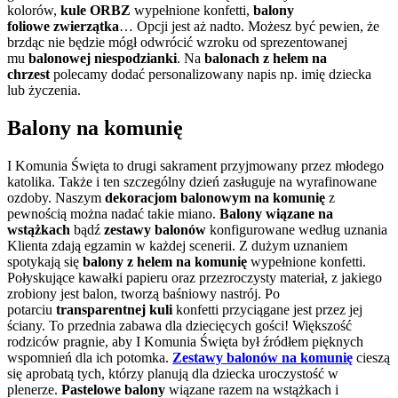
kolorów,
kule ORBZ
wypełnione konfetti,
balony
foliowe
zwierzątka
… Opcji jest aż nadto. Możesz być pewien, że
brzdąc nie będzie mógł odwrócić wzroku od sprezentowanej
mu
balonowej niespodzianki
. Na
balonach z helem na
chrzest
polecamy dodać personalizowany napis np. imię dziecka
lub życzenia.
Balony na komunię
I Komunia Święta to drugi sakrament przyjmowany przez młodego
katolika. Także i ten szczególny dzień zasługuje na wyrafinowane
ozdoby. Naszym
dekoracjom balonowym na komunię
z
pewnością można nadać takie miano.
Balony wiązane na
wstążkach
bądź
zestawy balonów
konfigurowane według uznania
Klienta zdają egzamin w każdej scenerii. Z dużym uznaniem
spotykają się
balony z helem na komunię
wypełnione konfetti.
Połyskujące kawałki papieru oraz przezroczysty materiał, z jakiego
zrobiony jest balon, tworzą baśniowy nastrój. Po
potarciu
transparentnej kuli
konfetti przyciągane jest przez jej
ściany. To przednia zabawa dla dziecięcych gości! Większość
rodziców pragnie, aby I Komunia Święta był źródłem pięknych
wspomnień dla ich potomka.
Zestawy balonów na komunię
cieszą
się aprobatą tych, którzy planują dla dziecka uroczystość w
plenerze.
Pastelowe balony
wiązane razem na wstążkach i