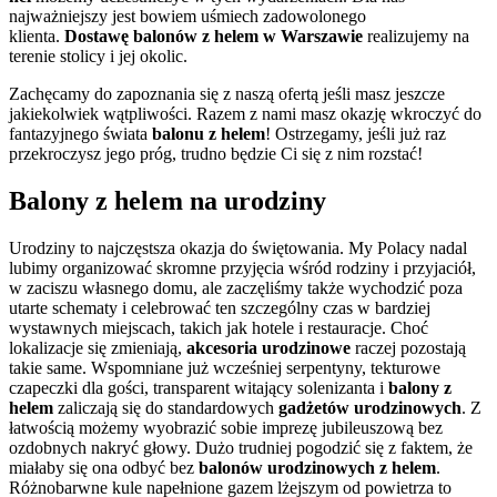
najważniejszy jest bowiem uśmiech zadowolonego
klienta.
Dostawę balonów z helem w Warszawie
realizujemy na
terenie stolicy i jej okolic.
Zachęcamy do zapoznania się z naszą ofertą jeśli masz jeszcze
jakiekolwiek wątpliwości. Razem z nami masz okazję wkroczyć do
fantazyjnego świata
balonu z helem
! Ostrzegamy, jeśli już raz
przekroczysz jego próg, trudno będzie Ci się z nim rozstać!
Balony z helem na urodziny
Urodziny to najczęstsza okazja do świętowania. My Polacy nadal
lubimy organizować skromne przyjęcia wśród rodziny i przyjaciół,
w zaciszu własnego domu, ale zaczęliśmy także wychodzić poza
utarte schematy i celebrować ten szczególny czas w bardziej
wystawnych miejscach, takich jak hotele i restauracje. Choć
lokalizacje się zmieniają,
akcesoria urodzinowe
raczej pozostają
takie same. Wspomniane już wcześniej serpentyny, tekturowe
czapeczki dla gości, transparent witający solenizanta i
balony z
helem
zaliczają się do standardowych
gadżetów urodzinowych
. Z
łatwością możemy wyobrazić sobie imprezę jubileuszową bez
ozdobnych nakryć głowy. Dużo trudniej pogodzić się z faktem, że
miałaby się ona odbyć bez
balonów urodzinowych z helem
.
Różnobarwne kule napełnione gazem lżejszym od powietrza to