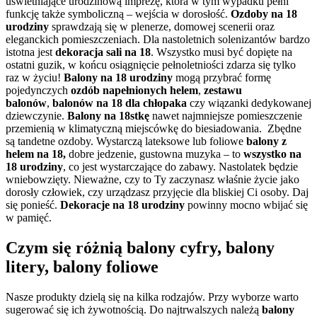
uświetniające urodzinową imprezę, która w tym wypadku pełni
funkcję także symboliczną – wejścia w dorosłość.
Ozdoby na 18
urodziny
sprawdzają się w plenerze, domowej scenerii oraz
eleganckich pomieszczeniach. Dla nastoletnich solenizantów bardzo
istotna jest
dekoracja sali na 18
. Wszystko musi być dopięte na
ostatni guzik, w końcu osiągnięcie pełnoletniości zdarza się tylko
raz w życiu!
Balony na 18 urodziny
mogą przybrać formę
pojedynczych
ozdób napełnionych helem
,
zestawu
balonów
,
balonów na 18 dla chłopaka
czy wiązanki dedykowanej
dziewczynie.
Balony na 18stkę
nawet najmniejsze pomieszczenie
przemienią w klimatyczną miejscówkę do biesiadowania. Zbędne
są tandetne ozdoby. Wystarczą lateksowe lub foliowe
balony z
helem na 18,
dobre jedzenie, gustowna muzyka – to
wszystko na
18 urodziny
, co jest wystarczające do zabawy. Nastolatek będzie
wniebowzięty. Nieważne, czy to Ty zaczynasz właśnie życie jako
dorosły człowiek, czy urządzasz przyjęcie dla bliskiej Ci osoby. Daj
się ponieść.
Dekoracje na 18 urodziny
powinny mocno wbijać się
w pamięć.
Czym się różnią balony cyfry, balony
litery, balony foliowe
Nasze produkty dzielą się na kilka rodzajów. Przy wyborze warto
sugerować się ich żywotnością. Do najtrwalszych należą
balony