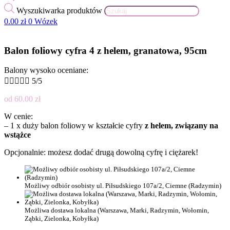
Wyszukiwarka produktów
0.00
zł
0
Wózek
Balon foliowy cyfra 4 z helem, granatowa, 95cm
Balony wysoko oceniane:





5/5
od
60.00
zł
W cenie:
– 1 x duży balon foliowy w kształcie cyfry
z helem, związany na
wstążce
Opcjonalnie: możesz dodać drugą dowolną cyfrę i ciężarek!
Możliwy odbiór osobisty ul. Piłsudskiego 107a/2, Ciemne (Radzymin)
Możliwa dostawa lokalna (Warszawa, Marki, Radzymin, Wołomin,
Ząbki, Zielonka, Kobyłka)