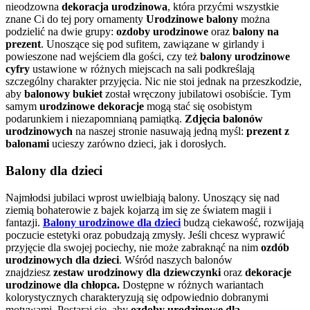
nieodzowna
dekoracja urodzinowa
, która przyćmi wszystkie
znane Ci do tej pory ornamenty
Urodzinowe balony
można
podzielić na dwie grupy:
ozdoby urodzinowe
oraz
balony na
prezent
. Unoszące się pod sufitem, zawiązane w girlandy i
powieszone nad wejściem dla gości, czy też
balony urodzinowe
cyfry
ustawione w różnych miejscach na sali podkreślają
szczególny charakter przyjęcia. Nic nie stoi jednak na przeszkodzie,
aby
balonowy bukiet
został wręczony jubilatowi osobiście. Tym
samym
urodzinowe dekoracje
mogą stać się osobistym
podarunkiem i niezapomnianą pamiątką.
Zdjęcia balonów
urodzinowych
na naszej stronie nasuwają jedną myśl:
prezent z
balonami
ucieszy zarówno dzieci, jak i dorosłych.
Balony dla dzieci
Najmłodsi jubilaci wprost uwielbiają balony. Unoszący się nad
ziemią bohaterowie z bajek kojarzą im się ze światem magii i
fantazji.
Balony urodzinowe dla dzieci
budzą ciekawość, rozwijają
poczucie estetyki
oraz pobudzają zmysły. Jeśli chcesz wyprawić
przyjęcie dla swojej pociechy, nie może zabraknąć na nim
ozdób
urodzinowych dla dzieci
. Wśród naszych balonów
znajdziesz
zestaw urodzinowy dla dziewczynki
oraz
dekoracje
urodzinowe dla chłopca.
Dostępne w różnych wariantach
kolorystycznych charakteryzują się odpowiednio dobranymi
motywami. Postaraj się, aby
ozdoby urodzinowe dla