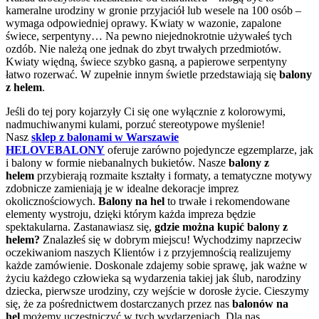
kameralne urodziny w gronie przyjaciół lub wesele na 100 osób –
wymaga odpowiedniej oprawy. Kwiaty w wazonie, zapalone
świece, serpentyny… Na pewno niejednokrotnie używałeś tych
ozdób. Nie należą one jednak do zbyt trwałych przedmiotów.
Kwiaty więdną, świece szybko gasną, a papierowe serpentyny
łatwo rozerwać. W zupełnie innym świetle przedstawiają się
balony
z helem
.
Jeśli do tej pory kojarzyły Ci się one wyłącznie z kolorowymi,
nadmuchiwanymi kulami, porzuć stereotypowe myślenie!
Nasz
sklep z balonami w Warszawie
HELOVEBALONY
oferuje zarówno pojedyncze egzemplarze, jak
i balony w formie niebanalnych bukietów. Nasze
balony z
helem
przybierają rozmaite kształty i formaty, a tematyczne motywy
zdobnicze zamieniają je w idealne dekoracje imprez
okolicznościowych.
Balony na hel
to trwałe i rekomendowane
elementy wystroju, dzięki którym każda impreza będzie
spektakularna. Zastanawiasz się,
gdzie można kupić balony z
helem?
Znalazłeś się w dobrym miejscu! Wychodzimy naprzeciw
oczekiwaniom naszych Klientów i z przyjemnością realizujemy
każde zamówienie. Doskonale zdajemy sobie sprawę, jak ważne w
życiu każdego człowieka są wydarzenia takiej jak ślub, narodziny
dziecka, pierwsze urodziny, czy wejście w dorosłe życie. Cieszymy
się, że za pośrednictwem dostarczanych przez nas
balonów na
hel
możemy uczestniczyć w tych wydarzeniach. Dla nas