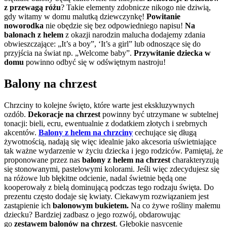
z przewagą różu
? Takie elementy zdobnicze nikogo nie dziwią,
gdy witamy w domu malutką dziewczynkę!
Powitanie
noworodka
nie obędzie się bez odpowiedniego napisu!
Na
balonach z helem
z okazji narodzin malucha dodajemy zdania
obwieszczające: „It’s a boy”, ‘It’s a girl” lub odnoszące się do
przyjścia na świat np. „Welcome baby”.
Przywitanie dziecka w
domu
powinno odbyć się w odświętnym nastroju!
Balony na chrzest
Chrzciny to kolejne święto, które warte jest ekskluzywnych
ozdób.
Dekoracje na chrzest
powinny być utrzymane w subtelnej
tonacji: bieli, ecru, ewentualnie z dodatkiem złotych i srebrnych
akcentów.
Balony z helem na chrzciny
cechujące się długą
żywotnością, nadają się więc idealnie jako akcesoria uświetniające
tak ważne wydarzenie w życiu dziecka i jego rodziców. Pamiętaj, że
proponowane przez nas
balony z helem na chrzest
charakteryzują
się stonowanymi, pastelowymi kolorami. Jeśli więc zdecydujesz się
na różowe lub błękitne odcienie, nadal świetnie będą one
kooperowały z bielą dominującą podczas tego rodzaju święta. Do
prezentu często dodaje się kwiaty. Ciekawym rozwiązaniem jest
zastąpienie ich
balonowym bukietem.
Na co żywe rośliny małemu
dziecku? Bardziej zadbasz o jego rozwój, obdarowując
go
zestawem balonów na chrzest
. Głębokie nasycenie