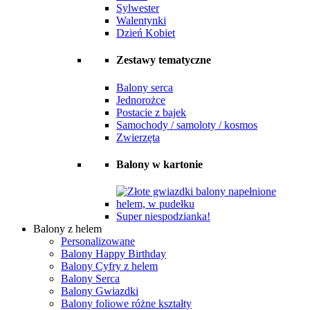
Sylwester
Walentynki
Dzień Kobiet
Zestawy tematyczne
Balony serca
Jednorożce
Postacie z bajek
Samochody / samoloty / kosmos
Zwierzęta
Balony w kartonie
Super niespodzianka!
Balony z helem
Personalizowane
Balony Happy Birthday
Balony Cyfry z helem
Balony Serca
Balony Gwiazdki
Balony foliowe różne kształty