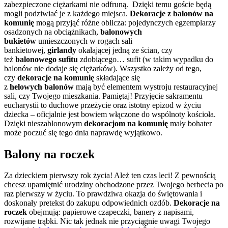
zabezpieczone ciężarkami nie odfruną. Dzięki temu goście będą
mogli podziwiać je z każdego miejsca.
Dekoracje z balonów na
komunię
mogą przyjąć różne oblicza: pojedynczych egzemplarzy
osadzonych na obciążnikach,
balonowych
bukietów
umieszczonych w rogach sali
bankietowej,
girlandy
okalającej jedną ze ścian, czy
też
balonowego sufitu
zdobiącego… sufit (w takim wypadku do
balonów nie dodaje się ciężarków). Wszystko zależy od tego,
czy
dekoracje na komunię
składające się
z
helowych
balonów
mają być elementem wystroju restauracyjnej
sali, czy Twojego mieszkania. Pamiętaj! Przyjęcie sakramentu
eucharystii to duchowe przeżycie oraz istotny epizod w życiu
dziecka – oficjalnie jest bowiem włączone do wspólnoty kościoła.
Dzięki nieszablonowym
dekoracjom na komunię
mały bohater
może poczuć się tego dnia naprawdę wyjątkowo.
Balony na roczek
Za dzieckiem pierwszy rok życia! Ależ ten czas leci! Z pewnością
chcesz upamiętnić urodziny obchodzone przez Twojego berbecia po
raz pierwszy w życiu. To prawdziwa okazja do świętowania i
doskonały pretekst do zakupu odpowiednich ozdób.
Dekoracje na
roczek
obejmują: papierowe czapeczki, banery z napisami,
rozwijane trąbki. Nic tak jednak nie przyciągnie uwagi Twojego