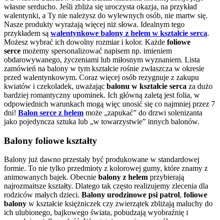
własne serducho. Jeśli zbliża się uroczysta okazja, na przykład
walentynki, a Ty nie należysz do wylewnych osób, nie martw się.
Nasze produkty wyrażają więcej niż słowa. Idealnym tego
przykładem są
walentynkowe balony z helem w kształcie serca
.
Możesz wybrać ich dowolny rozmiar i kolor. Każde
foliowe
serce
możemy spersonalizować napisem np. imieniem
obdarowywanego, życzeniami lub miłosnym wyznaniem. Lista
zamówień na balony w tym kształcie rośnie zwłaszcza w okresie
przed walentynkowym. Coraz więcej osób rezygnuje z zakupu
kwiatów i czekoladek, uważając
balonu w kształcie serca
za dużo
bardziej romantyczny upominek. Ich główną zaletą jest folia, w
odpowiednich warunkach mogą więc unosić się co najmniej przez 7
dni!
Balon serce z helem
może „zapukać” do drzwi solenizanta
jako pojedyncza sztuka lub „w towarzystwie” innych balonów.
Balony foliowe kształty
Balony już dawno przestały być produkowane w standardowej
formie. To nie tylko przedmioty z kolorowej gumy, które znamy z
animowanych bajek. Obecnie
balony z helem
przybierają
najrozmaitsze kształty. Dlatego tak często realizujemy zlecenia dla
rodziców małych dzieci.
Balony urodzinowe psi patrol
,
foliowe
balony
w kształcie księżniczek czy zwierzątek zbliżają maluchy do
ich ulubionego, bajkowego świata, pobudzają wyobraźnię i