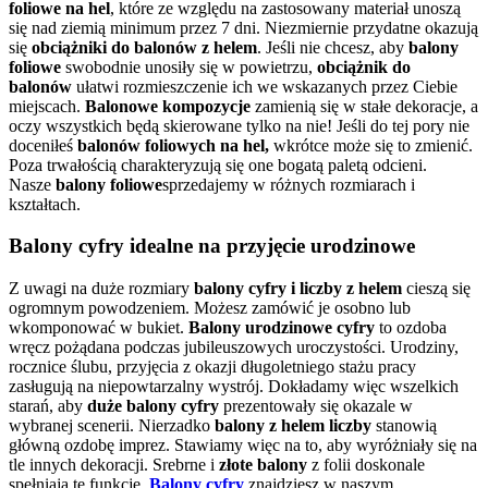
foliowe na hel
, które ze względu na zastosowany materiał unoszą
się nad ziemią minimum przez 7 dni. Niezmiernie przydatne okazują
się
obciążniki do balonów z helem
. Jeśli nie chcesz, aby
balony
foliowe
swobodnie unosiły się w powietrzu,
obciążnik do
balonów
ułatwi rozmieszczenie ich we wskazanych przez Ciebie
miejscach.
Balonowe kompozycje
zamienią się w stałe dekoracje, a
oczy wszystkich będą skierowane tylko na nie! Jeśli do tej pory nie
doceniłeś
balonów foliowych na hel,
wkrótce może się to zmienić.
Poza trwałością charakteryzują się one bogatą paletą odcieni.
Nasze
balony foliowe
sprzedajemy w różnych rozmiarach i
kształtach.
Balony cyfry idealne na przyjęcie urodzinowe
Z uwagi na duże rozmiary
balony cyfry i liczby z helem
cieszą się
ogromnym powodzeniem. Możesz zamówić je osobno lub
wkomponować w bukiet.
Balony urodzinowe cyfry
to ozdoba
wręcz pożądana podczas jubileuszowych uroczystości. Urodziny,
rocznice ślubu, przyjęcia z okazji długoletniego stażu pracy
zasługują na niepowtarzalny wystrój. Dokładamy więc wszelkich
starań, aby
duże balony cyfry
prezentowały się okazale w
wybranej scenerii. Nierzadko
balony z helem liczby
stanowią
główną ozdobę imprez. Stawiamy więc na to, aby wyróżniały się na
tle innych dekoracji. Srebrne i
złote balony
z folii doskonale
spełniają tę funkcję.
Balony cyfry
znajdziesz w naszym