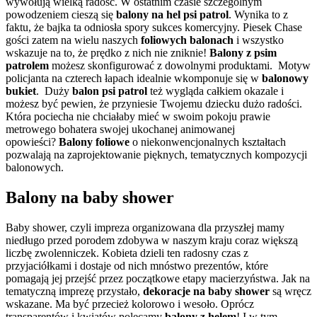
wywołują wielką radość. W ostatnim czasie szczególnym
powodzeniem cieszą się
balony na hel psi patrol
. Wynika to z
faktu, że bajka ta odniosła spory sukces komercyjny. Piesek Chase
gości zatem na wielu naszych
foliowych balonach
i wszystko
wskazuje na to, że prędko z nich nie zniknie!
Balony z psim
patrolem
możesz skonfigurować z dowolnymi produktami. Motyw
policjanta na czterech łapach idealnie wkomponuje się w
balonowy
bukiet
. Duży
balon psi patrol
też wygląda całkiem okazale i
możesz być pewien, że przyniesie Twojemu dziecku dużo radości.
Która pociecha nie chciałaby mieć w swoim pokoju prawie
metrowego bohatera swojej ukochanej animowanej
opowieści?
Balony foliowe
o niekonwencjonalnych kształtach
pozwalają na zaprojektowanie pięknych, tematycznych kompozycji
balonowych.
Balony na baby shower
Baby shower, czyli impreza organizowana dla przyszłej mamy
niedługo przed porodem zdobywa w naszym kraju coraz większą
liczbę zwolenniczek. Kobieta dzieli ten radosny czas z
przyjaciółkami i dostaje od nich mnóstwo prezentów, które
pomagają jej przejść przez początkowe etapy macierzyństwa. Jak na
tematyczną imprezę przystało,
dekoracje na baby shower
są wręcz
wskazane. Ma być przecież kolorowo i wesoło. Oprócz
transparentów i kwiatów polecamy
balony z helem
! I w tym