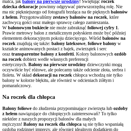
malca, jak
balony na pierwsze urodziny
! Świętując
roczek
dziecka dekoracje
powinny odgrywać pierwszorzędną rolę. Nie
ma nic piękniejszego od fotografii brzdąca na tle pięknych
balonów
z helem
. Przygotowaliśmy
zestawy balonów na roczek
, które
zachwycą gości oraz małego sprawcę całego zamieszania.
W
balonowym bukiecie
nie może zabraknąć
foliowej cyfry 1
.
Prawie metrowy balon z metalicznym połyskiem może być później
elementem dekoracyjnym pokoju dziecięcego. Wśród
balonów na
roczek
znajdują się także:
balony lateksowe
,
foliowe balony
w
kształcie animowanych postaci z bajek, zwierzątek i serc
oraz
transparentne balony z konfetti
. Kolory balonowych
ozdób
na roczek
dobierz wedle własnych preferencji
estetycznych.
Balony na pierwsze urodziny
dziewczynki mogą
oczywiście być różowe, ale polecamy także odcienie złota, srebra i
fioletu. W skład
dekoracji na roczek
chłopca wchodzą nie tylko
balony w kolorze błękitu, ale również w odcieniach żółtym i
pomarańczowy.
Na roczek dla chłopca
Balony foliowe
do złudzenia przypominające zwierzęta lub
ozdoby
z helem
nawiązujące do chłopięcych zainteresowań? To tylko
niektóre z naszych propozycji balonów dla małych
mężczyzn!
Balony na roczek dla chłopca
są nie tylko wspaniałą
ozdobą rodzinnej imprezy, ale również idealnym dodatkiem do