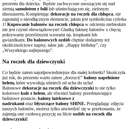
prezentu dla dziecka. Będzie zachwycone unoszącym się nad
ziemią
samolotem z folii
lub uśmiechającym się, zielonym
dinozaurem
.
Kompletując
dekoracje na roczek dla chłopca
,
nie
zapomnij o nieodłącznym elemencie, jakim jest symboliczna cyferka
1!
Kupowanie balonów na roczek chłopca
w odcieniu niebieskim
nie jest czymś obowiązkowym! Gładką fakturę balonów z chęcią
pokrywamy przeróżnymi wzorami np. kropkami lub
gwiazdkami.
Do balonowych ozdób
chętnie dodajemy też
okolicznościowe napisy, takie jak: „Happy birthday”, czy
„Wszystkiego najlepszego”.
Na roczek dla dziewczynki
Co będzie zatem najodpowiedniejsze dla małej kobietki? Skończyła
już rok, do prezentu warto zatem „dorzucić”
balony napełnione
helem,
które wywołują uśmiech od ucha do ucha!
Balonowe
dekoracje na roczek dla dziewczynki
to nie tylko
kolorowe
kule z helem
, ale również balony przedstawiające
baśniowe postacie,
balony lateksowe z
nadrukami
oraz
błyszczące balony
SHINE.
Przeglądając zdjęcia
naszych balonów, możesz tylko utwierdzić się w przekonaniu, że
zajmują one czołową pozycję na liście
ozdób na roczek dla
dziewczynki!