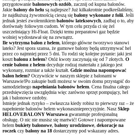
przygotowanie
balonowych ozdób
, zacznij od kupna balonów.
Jakie
balony do helu
są najlepsze? Już kilkakrotnie podkreślaliśmy,
że najdłuższą żywotnością cieszą się
balony wykonane z folii
. Jeśli
jednak jesteś zwolennikiem
balonów lateksowych
, zadbaj o to, aby
dorównały foliowym cudom. W tym celu przyda ci się żel
uszczelniający Hi-Float. Dzięki temu preparatowi gaz będzie
wolniej wydostawał się na zewnątrz.
Ile wytrzyma balon z helem
, którego główne tworzywo stanowi
lateks? Jest spora szansa, że gumowe balony będą utrzymywać hel
przez co najmniej przez 5 dni. Tu rodzi się kolejne pytanie: jaki jest
koszt
balonu z helem
? Otóż kwoty zaczynają się od 7 złotych.
O
cenie balonu z helem
decyduje rodzaj materiału z jakiego jest
wykonany, rozmiar a także kształt.
Gdzie można napompować
balon helem?
Oczywiście w naszym sklepie z balonami w
Warszawie!Po zakupie butli możesz w swoim domu przystąpić do
samodzielnego
napełniania balonów helem
. Cena finalna całego
przedsięwzięcia uwzględnia więc zarówno sprzęt pompujący, hel
jak i balonowe ozdoby.
Istnieje jednak ryzyko – zwłaszcza kiedy robisz to pierwszy raz – że
napełnienie balonów helem wykonasznieprecyzyjnie. Nasz
Sklep
HELOVEBALONY Warszawa
gwarantuje profesjonalną
obsługę. O nic nie musisz się martwić! Gotowe i napompowane
helem
bukiety balonowe
,
balony urodzinowe
,
dekoracje na
roczek
czy
balony na 18
dostarczymy pod wskazany adres.