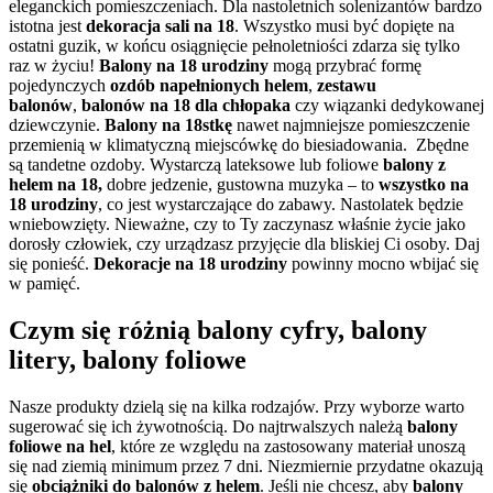
eleganckich pomieszczeniach. Dla nastoletnich solenizantów bardzo
istotna jest
dekoracja sali na 18
. Wszystko musi być dopięte na
ostatni guzik, w końcu osiągnięcie pełnoletniości zdarza się tylko
raz w życiu!
Balony na 18 urodziny
mogą przybrać formę
pojedynczych
ozdób napełnionych helem
,
zestawu
balonów
,
balonów na 18 dla chłopaka
czy wiązanki dedykowanej
dziewczynie.
Balony na 18stkę
nawet najmniejsze pomieszczenie
przemienią w klimatyczną miejscówkę do biesiadowania. Zbędne
są tandetne ozdoby. Wystarczą lateksowe lub foliowe
balony z
helem na 18,
dobre jedzenie, gustowna muzyka – to
wszystko na
18 urodziny
, co jest wystarczające do zabawy. Nastolatek będzie
wniebowzięty. Nieważne, czy to Ty zaczynasz właśnie życie jako
dorosły człowiek, czy urządzasz przyjęcie dla bliskiej Ci osoby. Daj
się ponieść.
Dekoracje na 18 urodziny
powinny mocno wbijać się
w pamięć.
Czym się różnią balony cyfry, balony
litery, balony foliowe
Nasze produkty dzielą się na kilka rodzajów. Przy wyborze warto
sugerować się ich żywotnością. Do najtrwalszych należą
balony
foliowe na hel
, które ze względu na zastosowany materiał unoszą
się nad ziemią minimum przez 7 dni. Niezmiernie przydatne okazują
się
obciążniki do balonów z helem
. Jeśli nie chcesz, aby
balony