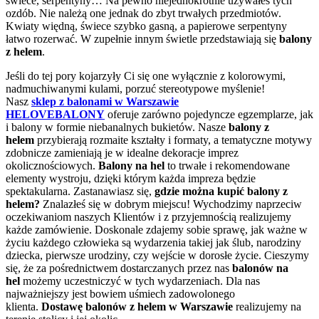
świece, serpentyny… Na pewno niejednokrotnie używałeś tych
ozdób. Nie należą one jednak do zbyt trwałych przedmiotów.
Kwiaty więdną, świece szybko gasną, a papierowe serpentyny
łatwo rozerwać. W zupełnie innym świetle przedstawiają się
balony
z helem
.
Jeśli do tej pory kojarzyły Ci się one wyłącznie z kolorowymi,
nadmuchiwanymi kulami, porzuć stereotypowe myślenie!
Nasz
sklep z balonami w Warszawie
HELOVEBALONY
oferuje zarówno pojedyncze egzemplarze, jak
i balony w formie niebanalnych bukietów. Nasze
balony z
helem
przybierają rozmaite kształty i formaty, a tematyczne motywy
zdobnicze zamieniają je w idealne dekoracje imprez
okolicznościowych.
Balony na hel
to trwałe i rekomendowane
elementy wystroju, dzięki którym każda impreza będzie
spektakularna. Zastanawiasz się,
gdzie można kupić balony z
helem?
Znalazłeś się w dobrym miejscu! Wychodzimy naprzeciw
oczekiwaniom naszych Klientów i z przyjemnością realizujemy
każde zamówienie. Doskonale zdajemy sobie sprawę, jak ważne w
życiu każdego człowieka są wydarzenia takiej jak ślub, narodziny
dziecka, pierwsze urodziny, czy wejście w dorosłe życie. Cieszymy
się, że za pośrednictwem dostarczanych przez nas
balonów na
hel
możemy uczestniczyć w tych wydarzeniach. Dla nas
najważniejszy jest bowiem uśmiech zadowolonego
klienta.
Dostawę balonów z helem w Warszawie
realizujemy na