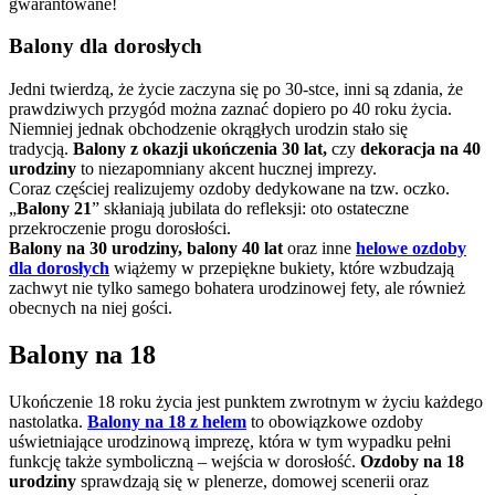
gwarantowane!
Balony dla dorosłych
Jedni twierdzą, że życie zaczyna się po 30-stce, inni są zdania, że
prawdziwych przygód można zaznać dopiero po 40 roku życia.
Niemniej jednak obchodzenie okrągłych urodzin stało się
tradycją.
Balony z okazji ukończenia 30 lat,
czy
dekoracja na 40
urodziny
to niezapomniany akcent hucznej imprezy.
Coraz częściej realizujemy ozdoby dedykowane na tzw. oczko.
„
Balony 21
” skłaniają jubilata do refleksji: oto ostateczne
przekroczenie progu dorosłości.
Balony na 30 urodziny, balony 40 lat
oraz inne
helowe ozdoby
dla dorosłych
wiążemy w przepiękne bukiety, które wzbudzają
zachwyt nie tylko samego bohatera urodzinowej fety, ale również
obecnych na niej gości.
Balony na 18
Ukończenie 18 roku życia jest punktem zwrotnym w życiu każdego
nastolatka.
Balony na 18 z helem
to obowiązkowe ozdoby
uświetniające urodzinową imprezę, która w tym wypadku pełni
funkcję także symboliczną – wejścia w dorosłość.
Ozdoby na 18
urodziny
sprawdzają się w plenerze, domowej scenerii oraz