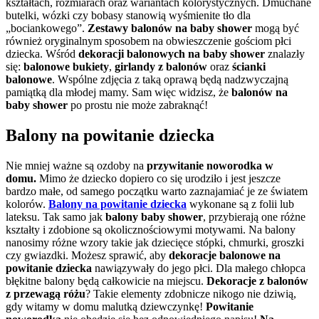
kształtach, rozmiarach oraz wariantach kolorystycznych. Dmuchane
butelki, wózki czy bobasy stanowią wyśmienite tło dla
„bociankowego”.
Zestawy balonów na baby shower
mogą być
również oryginalnym sposobem na obwieszczenie gościom płci
dziecka. Wśród
dekoracji balonowych na baby shower
znalazły
się:
balonowe bukiety
,
girlandy z balonów
oraz
ścianki
balonowe
. Wspólne zdjęcia z taką oprawą będą nadzwyczajną
pamiątką dla młodej mamy. Sam więc widzisz, że
balonów na
baby shower
po prostu nie może zabraknąć!
Balony na powitanie dziecka
Nie mniej ważne są ozdoby na
przywitanie noworodka w
domu.
Mimo że dziecko dopiero co się urodziło i jest jeszcze
bardzo małe, od samego początku warto zaznajamiać je ze światem
kolorów.
Balony na powitanie dziecka
wykonane są z folii lub
lateksu. Tak samo jak
balony baby shower
, przybierają one różne
kształty i zdobione są okolicznościowymi motywami. Na balony
nanosimy różne wzory takie jak dziecięce stópki, chmurki, groszki
czy gwiazdki. Możesz sprawić,
aby
dekoracje balonowe na
powitanie dziecka
nawiązywały do jego płci. Dla małego chłopca
błękitne balony będą całkowicie na miejscu.
Dekoracje z balonów
z przewagą różu
? Takie elementy zdobnicze nikogo nie dziwią,
gdy witamy w domu malutką dziewczynkę!
Powitanie