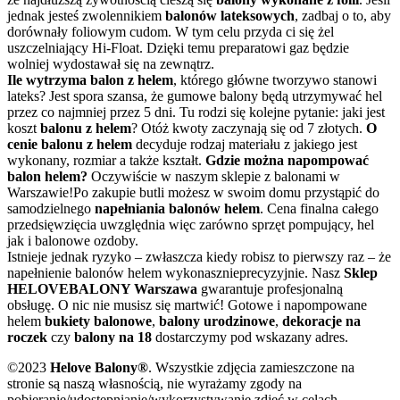
jednak jesteś zwolennikiem
balonów lateksowych
, zadbaj o to, aby
dorównały foliowym cudom. W tym celu przyda ci się żel
uszczelniający Hi-Float. Dzięki temu preparatowi gaz będzie
wolniej wydostawał się na zewnątrz.
Ile wytrzyma balon z helem
, którego główne tworzywo stanowi
lateks? Jest spora szansa, że gumowe balony będą utrzymywać hel
przez co najmniej przez 5 dni. Tu rodzi się kolejne pytanie: jaki jest
koszt
balonu z helem
? Otóż kwoty zaczynają się od 7 złotych.
O
cenie balonu z helem
decyduje rodzaj materiału z jakiego jest
wykonany, rozmiar a także kształt.
Gdzie można napompować
balon helem?
Oczywiście w naszym sklepie z balonami w
Warszawie!Po zakupie butli możesz w swoim domu przystąpić do
samodzielnego
napełniania balonów helem
. Cena finalna całego
przedsięwzięcia uwzględnia więc zarówno sprzęt pompujący, hel
jak i balonowe ozdoby.
Istnieje jednak ryzyko – zwłaszcza kiedy robisz to pierwszy raz – że
napełnienie balonów helem wykonasznieprecyzyjnie. Nasz
Sklep
HELOVEBALONY Warszawa
gwarantuje profesjonalną
obsługę. O nic nie musisz się martwić! Gotowe i napompowane
helem
bukiety balonowe
,
balony urodzinowe
,
dekoracje na
roczek
czy
balony na 18
dostarczymy pod wskazany adres.
©2023
Helove Balony®
. Wszystkie zdjęcia zamieszczone na
stronie są naszą własnością, nie wyrażamy zgody na
pobieranie/udostępnianie/wykorzystywanie zdjęć w celach