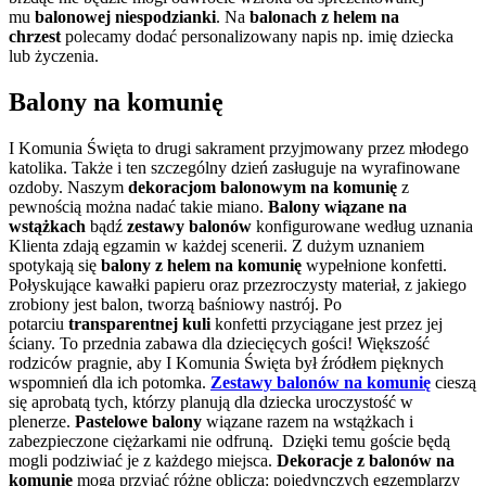
mu
balonowej niespodzianki
. Na
balonach z helem na
chrzest
polecamy dodać personalizowany napis np. imię dziecka
lub życzenia.
Balony na komunię
I Komunia Święta to drugi sakrament przyjmowany przez młodego
katolika. Także i ten szczególny dzień zasługuje na wyrafinowane
ozdoby. Naszym
dekoracjom balonowym na komunię
z
pewnością można nadać takie miano.
Balony wiązane na
wstążkach
bądź
zestawy balonów
konfigurowane według uznania
Klienta zdają egzamin w każdej scenerii. Z dużym uznaniem
spotykają się
balony z helem na komunię
wypełnione konfetti.
Połyskujące kawałki papieru oraz przezroczysty materiał, z jakiego
zrobiony jest balon, tworzą baśniowy nastrój. Po
potarciu
transparentnej kuli
konfetti przyciągane jest przez jej
ściany. To przednia zabawa dla dziecięcych gości! Większość
rodziców pragnie, aby I Komunia Święta był źródłem pięknych
wspomnień dla ich potomka.
Zestawy balonów na komunię
cieszą
się aprobatą tych, którzy planują dla dziecka uroczystość w
plenerze.
Pastelowe balony
wiązane razem na wstążkach i
zabezpieczone ciężarkami nie odfruną. Dzięki temu goście będą
mogli podziwiać je z każdego miejsca.
Dekoracje z balonów na
komunię
mogą przyjąć różne oblicza: pojedynczych egzemplarzy