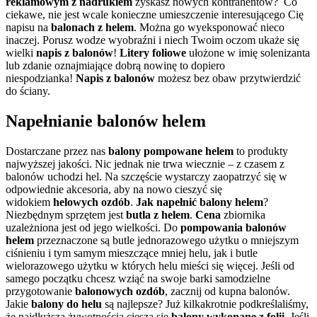
reklamowym z nadrukiem
zyskasz nowych kontrahentów? Co
ciekawe, nie jest wcale konieczne umieszczenie interesującego Cię
napisu na
balonach z helem
. Można go wyeksponować nieco
inaczej. Porusz wodze wyobraźni i niech Twoim oczom ukaże się
wielki
napis z balonów
!
Litery foliowe
ułożone w imię solenizanta
lub zdanie oznajmiające dobrą nowinę to dopiero
niespodzianka!
Napis z balonów
możesz bez obaw przytwierdzić
do ściany.
Napełnianie balonów helem
Dostarczane przez nas
balony
pompowane helem
to produkty
najwyższej jakości. Nic jednak nie trwa wiecznie – z czasem z
balonów uchodzi hel. Na szczęście wystarczy zaopatrzyć się w
odpowiednie akcesoria, aby na nowo cieszyć się
widokiem
helowych ozdób
.
Jak napełnić balony helem
?
Niezbędnym sprzętem jest
butla z helem
.
Cena
zbiornika
uzależniona jest od jego wielkości. Do
pompowania balonów
helem
przeznaczone są butle jednorazowego użytku o mniejszym
ciśnieniu i tym samym mieszczące mniej helu, jak i butle
wielorazowego użytku w których helu mieści się więcej. Jeśli od
samego początku chcesz wziąć na swoje barki samodzielne
przygotowanie
balonowych ozdób
, zacznij od kupna balonów.
Jakie
balony do helu
są najlepsze? Już kilkakrotnie podkreślaliśmy,
że najdłuższą żywotnością cieszą się
balony wykonane z folii
. Jeśli