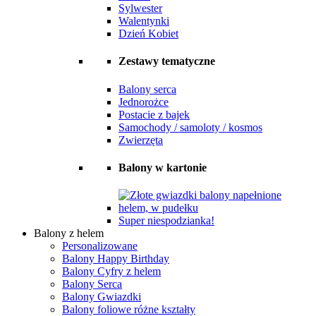
Sylwester
Walentynki
Dzień Kobiet
Zestawy tematyczne
Balony serca
Jednorożce
Postacie z bajek
Samochody / samoloty / kosmos
Zwierzęta
Balony w kartonie
Super niespodzianka!
Balony z helem
Personalizowane
Balony Happy Birthday
Balony Cyfry z helem
Balony Serca
Balony Gwiazdki
Balony foliowe różne kształty