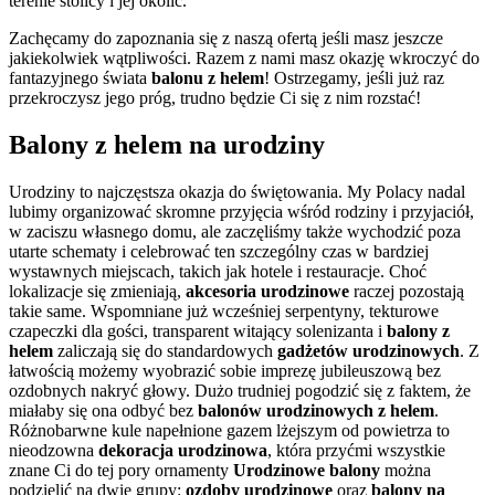
terenie stolicy i jej okolic.
Zachęcamy do zapoznania się z naszą ofertą jeśli masz jeszcze
jakiekolwiek wątpliwości. Razem z nami masz okazję wkroczyć do
fantazyjnego świata
balonu z helem
! Ostrzegamy, jeśli już raz
przekroczysz jego próg, trudno będzie Ci się z nim rozstać!
Balony z helem na urodziny
Urodziny to najczęstsza okazja do świętowania. My Polacy nadal
lubimy organizować skromne przyjęcia wśród rodziny i przyjaciół,
w zaciszu własnego domu, ale zaczęliśmy także wychodzić poza
utarte schematy i celebrować ten szczególny czas w bardziej
wystawnych miejscach, takich jak hotele i restauracje. Choć
lokalizacje się zmieniają,
akcesoria urodzinowe
raczej pozostają
takie same. Wspomniane już wcześniej serpentyny, tekturowe
czapeczki dla gości, transparent witający solenizanta i
balony z
helem
zaliczają się do standardowych
gadżetów urodzinowych
. Z
łatwością możemy wyobrazić sobie imprezę jubileuszową bez
ozdobnych nakryć głowy. Dużo trudniej pogodzić się z faktem, że
miałaby się ona odbyć bez
balonów urodzinowych z helem
.
Różnobarwne kule napełnione gazem lżejszym od powietrza to
nieodzowna
dekoracja urodzinowa
, która przyćmi wszystkie
znane Ci do tej pory ornamenty
Urodzinowe balony
można
podzielić na dwie grupy:
ozdoby urodzinowe
oraz
balony na