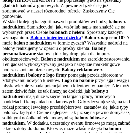
Sklep HELOVEBALONY
nie poprzestaje tylko na sprzedaży
gładkich balonów gumowych. Zapewne zdążyłeś się już
zorientować w naszej różnorodnej ofercie. Zaskoczymy Cię
ponownie.
W skład kolejnej kategorii naszych produktów wchodzą
balony z
nadrukiem
. Sam zdecyduj, jaki wzór lub napis ma znaleźć się na
wybranych przez Ciebie
balonach z helem
! Sprostamy każdym
wymaganiom.
Balon z imieniem dziecka
?
Balon z napisem 18
? A
może
balon z nadrukiem
w formie życzeń? Wszystkie nadruki na
balony realizujemy w oparciu o prośby klienta!
Balony
personalizowane
stanowią idealny drugi plan dla imprez
okolicznościowych.
Balon
z nadrukiem
ma szerokie zastosowanie.
Ten gadżet wykorzystywany jest jako narzędzie marketingowe
podczas spotkań biznesowych.
Balony reklamowe z
nadrukiem
i
balony z logo firmy
pomagają przedsiębiorcom w
zdobywaniu nowych klientów.
Logo na balonie
przyciąga uwagę i
błyskawicznie zapada potencjalnemu klientowi w pamięć. Nie może
zatem dziwić fakt, że tak finezyjne dodatki, jak
balony z
nadrukiem
mają duże wzięcie na targach pracy, firmowych
bankietach i kampaniach reklamowych. Gdy zdecydujesz się na taki
rodzaj promocji swojego przedsiębiorstwa, zastanów się, jakie typy
balonów będą dla Ciebie najlepsze. Jak już się na pewno domyślasz,
solidnymi nośnikami reklamowymi są
balony foliowe z
nadrukiem
. W dodatku, uczestnicy eventu firmowego mogą zabrać
takie ozdoby do domu. Kto wie, może właśnie dzięki
balonom