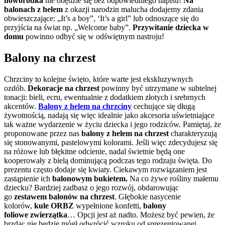
noworodka
nie obędzie się bez odpowiedniego napisu!
Na
balonach z helem
z okazji narodzin malucha dodajemy zdania
obwieszczające: „It’s a boy”, ‘It’s a girl” lub odnoszące się do
przyjścia na świat np. „Welcome baby”.
Przywitanie dziecka w
domu
powinno odbyć się w odświętnym nastroju!
Balony na chrzest
Chrzciny to kolejne święto, które warte jest ekskluzywnych
ozdób.
Dekoracje na chrzest
powinny być utrzymane w subtelnej
tonacji: bieli, ecru, ewentualnie z dodatkiem złotych i srebrnych
akcentów.
Balony z helem na chrzciny
cechujące się długą
żywotnością, nadają się więc idealnie jako akcesoria uświetniające
tak ważne wydarzenie w życiu dziecka i jego rodziców. Pamiętaj, że
proponowane przez nas
balony z helem na chrzest
charakteryzują
się stonowanymi, pastelowymi kolorami. Jeśli więc zdecydujesz się
na różowe lub błękitne odcienie, nadal świetnie będą one
kooperowały z bielą dominującą podczas tego rodzaju święta. Do
prezentu często dodaje się kwiaty. Ciekawym rozwiązaniem jest
zastąpienie ich
balonowym bukietem.
Na co żywe rośliny małemu
dziecku? Bardziej zadbasz o jego rozwój, obdarowując
go
zestawem balonów na chrzest
. Głębokie nasycenie
kolorów,
kule ORBZ
wypełnione konfetti,
balony
foliowe
zwierzątka
… Opcji jest aż nadto. Możesz być pewien, że
brzdąc nie będzie mógł odwrócić wzroku od sprezentowanej