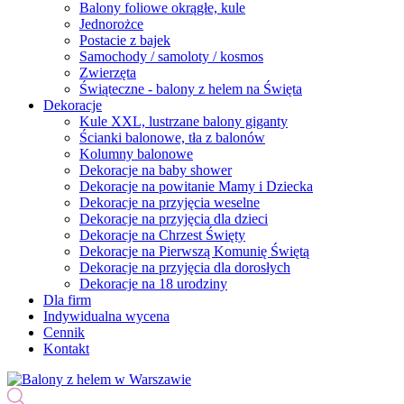
Balony foliowe okrągłe, kule
Jednorożce
Postacie z bajek
Samochody / samoloty / kosmos
Zwierzęta
Świąteczne - balony z helem na Święta
Dekoracje
Kule XXL, lustrzane balony giganty
Ścianki balonowe, tła z balonów
Kolumny balonowe
Dekoracje na baby shower
Dekoracje na powitanie Mamy i Dziecka
Dekoracje na przyjęcia weselne
Dekoracje na przyjęcia dla dzieci
Dekoracje na Chrzest Święty
Dekoracje na Pierwszą Komunię Świętą
Dekoracje na przyjęcia dla dorosłych
Dekoracje na 18 urodziny
Dla firm
Indywidualna wycena
Cennik
Kontakt