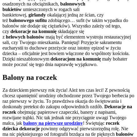
osadzonych na obciążnikach,
balonowych
bukietów
umieszczonych w rogach sali
bankietowej,
girlandy
okalającej jedną ze ścian, czy
też
balonowego sufitu
zdobiącego… sufit (w takim wypadku do
balonów nie dodaje się ciężarków). Wszystko zależy od tego,
czy
dekoracje na komunię
składające się
z
helowych
balonów
mają być elementem wystroju restauracyjnej
sali, czy Twojego mieszkania. Pamiętaj! Przyjęcie sakramentu
eucharystii to duchowe przeżycie oraz istotny epizod w życiu
dziecka – oficjalnie jest bowiem włączone do wspólnoty kościoła.
Dzięki nieszablonowym
dekoracjom na komunię
mały bohater
może poczuć się tego dnia naprawdę wyjątkowo.
Balony na roczek
Za dzieckiem pierwszy rok życia! Ależ ten czas leci! Z pewnością
chcesz upamiętnić urodziny obchodzone przez Twojego berbecia po
raz pierwszy w życiu. To prawdziwa okazja do świętowania i
doskonały pretekst do zakupu odpowiednich ozdób.
Dekoracje na
roczek
obejmują: papierowe czapeczki, banery z napisami,
rozwijane trąbki. Nic tak jednak nie przyciągnie uwagi Twojego
malca, jak
balony na pierwsze urodziny
! Świętując
roczek
dziecka dekoracje
powinny odgrywać pierwszorzędną rolę. Nie
ma nic piękniejszego od fotografii brzdąca na tle pięknych
balonów