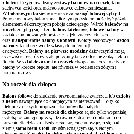
z helem
. Przygotowaliśmy
zestawy balonów na roczek
, które
zachwycą gości oraz małego sprawcę całego zamieszania.
W
balonowym bukiecie
nie może zabraknąć
foliowej cyfry 1
.
Prawie metrowy balon z metalicznym połyskiem może być później
elementem dekoracyjnym pokoju dziecięcego. Wśród
balonów na
roczek
znajdują się także:
balony lateksowe
,
foliowe balony
w
kształcie animowanych postaci z bajek, zwierzątek i serc
oraz
transparentne balony z konfetti
. Kolory balonowych
ozdób
na roczek
dobierz wedle własnych preferencji
estetycznych.
Balony na pierwsze urodziny
dziewczynki mogą
oczywiście być różowe, ale polecamy także odcienie złota, srebra i
fioletu. W skład
dekoracji na roczek
chłopca wchodzą nie tylko
balony w kolorze błękitu, ale również w odcieniach żółtym i
pomarańczowy.
Na roczek dla chłopca
Balony foliowe
do złudzenia przypominające zwierzęta lub
ozdoby
z helem
nawiązujące do chłopięcych zainteresowań? To tylko
niektóre z naszych propozycji balonów dla małych
mężczyzn!
Balony na roczek dla chłopca
są nie tylko wspaniałą
ozdobą rodzinnej imprezy, ale również idealnym dodatkiem do
prezentu dla dziecka. Będzie zachwycone unoszącym się nad
ziemią
samolotem z folii
lub uśmiechającym się, zielonym
dinozaurem
.
Kompletując
dekoracje na roczek dla chłopca
,
nie