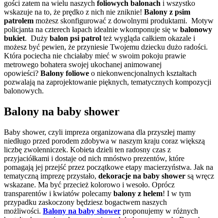
gości zatem na wielu naszych
foliowych balonach
i wszystko
wskazuje na to, że prędko z nich nie zniknie!
Balony z psim
patrolem
możesz skonfigurować z dowolnymi produktami. Motyw
policjanta na czterech łapach idealnie wkomponuje się w
balonowy
bukiet
. Duży
balon psi patrol
też wygląda całkiem okazale i
możesz być pewien, że przyniesie Twojemu dziecku dużo radości.
Która pociecha nie chciałaby mieć w swoim pokoju prawie
metrowego bohatera swojej ukochanej animowanej
opowieści?
Balony foliowe
o niekonwencjonalnych kształtach
pozwalają na zaprojektowanie pięknych, tematycznych kompozycji
balonowych.
Balony na baby shower
Baby shower, czyli impreza organizowana dla przyszłej mamy
niedługo przed porodem zdobywa w naszym kraju coraz większą
liczbę zwolenniczek. Kobieta dzieli ten radosny czas z
przyjaciółkami i dostaje od nich mnóstwo prezentów, które
pomagają jej przejść przez początkowe etapy macierzyństwa. Jak na
tematyczną imprezę przystało,
dekoracje na baby shower
są wręcz
wskazane. Ma być przecież kolorowo i wesoło. Oprócz
transparentów i kwiatów polecamy
balony z helem
! I w tym
przypadku zaskoczony będziesz bogactwem naszych
możliwości.
Balony na baby shower
proponujemy w różnych