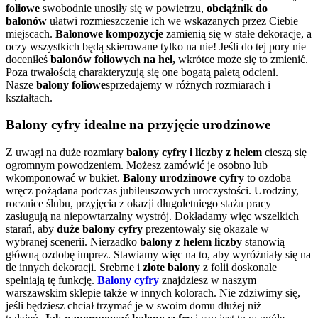
foliowe
swobodnie unosiły się w powietrzu,
obciążnik do
balonów
ułatwi rozmieszczenie ich we wskazanych przez Ciebie
miejscach.
Balonowe kompozycje
zamienią się w stałe dekoracje, a
oczy wszystkich będą skierowane tylko na nie! Jeśli do tej pory nie
doceniłeś
balonów foliowych na hel,
wkrótce może się to zmienić.
Poza trwałością charakteryzują się one bogatą paletą odcieni.
Nasze
balony foliowe
sprzedajemy w różnych rozmiarach i
kształtach.
Balony cyfry idealne na przyjęcie urodzinowe
Z uwagi na duże rozmiary
balony cyfry i liczby z helem
cieszą się
ogromnym powodzeniem. Możesz zamówić je osobno lub
wkomponować w bukiet.
Balony urodzinowe cyfry
to ozdoba
wręcz pożądana podczas jubileuszowych uroczystości. Urodziny,
rocznice ślubu, przyjęcia z okazji długoletniego stażu pracy
zasługują na niepowtarzalny wystrój. Dokładamy więc wszelkich
starań, aby
duże balony cyfry
prezentowały się okazale w
wybranej scenerii. Nierzadko
balony z helem liczby
stanowią
główną ozdobę imprez. Stawiamy więc na to, aby wyróżniały się na
tle innych dekoracji. Srebrne i
złote balony
z folii doskonale
spełniają tę funkcję.
Balony cyfry
znajdziesz w naszym
warszawskim sklepie także w innych kolorach. Nie zdziwimy się,
jeśli będziesz chciał trzymać je w swoim domu dłużej niż