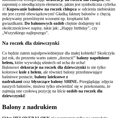
zapomnij o nieodłącznym elemencie, jakim jest symboliczna cyferka
1!
Kupowanie balonów na roczek chłopca
w odcieniu niebieskim
nie jest czymś obowiązkowym! Gładką fakturę balonów z chęcią
pokrywamy przeróżnymi wzorami np. kropkami lub
gwiazdkami.
Do balonowych ozdób
chętnie dodajemy też
okolicznościowe napisy, takie jak: „Happy birthday”, czy
„Wszystkiego najlepszego”.
Na roczek dla dziewczynki
Co będzie zatem najodpowiedniejsze dla małej kobietki? Skończyła
już rok, do prezentu warto zatem „dorzucić”
balony napełnione
helem,
które wywołują uśmiech od ucha do ucha!
Balonowe
dekoracje na roczek dla dziewczynki
to nie tylko
kolorowe
kule z helem
, ale również balony przedstawiające
baśniowe postacie,
balony lateksowe z
nadrukami
oraz
błyszczące balony
SHINE.
Przeglądając zdjęcia
naszych balonów, możesz tylko utwierdzić się w przekonaniu, że
zajmują one czołową pozycję na liście
ozdób na roczek dla
dziewczynki!
Balony z nadrukiem