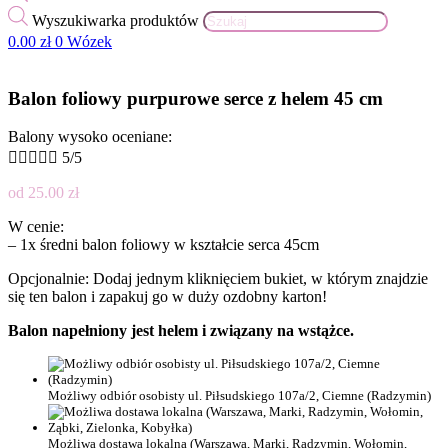
Wyszukiwarka produktów
0.00
zł
0
Wózek
Balon foliowy purpurowe serce z helem 45 cm
Balony wysoko oceniane:





5/5
od
25.00
zł
W cenie:
– 1x średni balon foliowy w kształcie serca 45cm
Opcjonalnie: Dodaj jednym kliknięciem bukiet, w którym znajdzie
się ten balon i zapakuj go w duży ozdobny karton!
Balon napełniony jest helem i związany na wstążce.
Możliwy odbiór osobisty ul. Piłsudskiego 107a/2, Ciemne (Radzymin)
Możliwa dostawa lokalna (Warszawa, Marki, Radzymin, Wołomin,