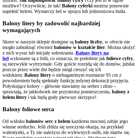
tydzień.
Jak napompować balony cyfry
i czy jest to w ogóle
możliwe? Oczywiście, że tak!
Balony cyferki
możesz ponownie
napełnić helem. Wystarczy hel w sprayu lub jednorazowa butla.
Balony litery by zadowolić najbardziej
wymagających
Skoro w naszym sklepie dostępne są
balony liczby
, w ofercie nie
mogło zabraknąć również
balonów w kształcie liter
. Można ułożyć
z nich wyraz lub inicjały solenizanta.
Balony litery na
hel
wykonane są z folii, co oznacza, że podobnie jak
foliowe cyfry
,
są niezwykle wytrzymałe. Gdy goście rozejdą się do domów, jubilat
jeszcze przez wiele dni będzie mógł cieszyć się ich
widokiem.
Balony litery
o niebagatelnym rozmiarze 95 cm z
powodzeniem będą spełniały funkcję jedynej dekoracji przyjęcia.
Połyskujące kolory – głównie stawiamy na srebro i złoto –
sprawiają, że jakkolwiek nie przystroisz pomieszczenia,
balony z
helem litery
i tak będą grały pierwsze skrzypce!
Balony foliowe serca
Od widoku
balonów serc z helem
każdemu mocniej zabije jego
własne serducho. Jeśli zbliża się uroczysta okazja, na przykład
walentynki, a Ty nie należysz do wylewnych osób, nie martw się.
Nasze produkty wyrażają więcej niż słowa. Idealnym tego