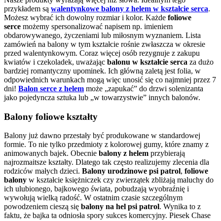
przykładem są
walentynkowe balony z helem w kształcie serca
.
Możesz wybrać ich dowolny rozmiar i kolor. Każde
foliowe
serce
możemy spersonalizować napisem np. imieniem
obdarowywanego, życzeniami lub miłosnym wyznaniem. Lista
zamówień na balony w tym kształcie rośnie zwłaszcza w okresie
przed walentynkowym. Coraz więcej osób rezygnuje z zakupu
kwiatów i czekoladek, uważając
balonu w kształcie serca
za dużo
bardziej romantyczny upominek. Ich główną zaletą jest folia, w
odpowiednich warunkach mogą więc unosić się co najmniej przez 7
dni!
Balon serce z helem
może „zapukać” do drzwi solenizanta
jako pojedyncza sztuka lub „w towarzystwie” innych balonów.
Balony foliowe kształty
Balony już dawno przestały być produkowane w standardowej
formie. To nie tylko przedmioty z kolorowej gumy, które znamy z
animowanych bajek. Obecnie
balony z helem
przybierają
najrozmaitsze kształty. Dlatego tak często realizujemy zlecenia dla
rodziców małych dzieci.
Balony urodzinowe psi patrol
,
foliowe
balony
w kształcie księżniczek czy zwierzątek zbliżają maluchy do
ich ulubionego, bajkowego świata, pobudzają wyobraźnię i
wywołują wielką radość. W ostatnim czasie szczególnym
powodzeniem cieszą się
balony na hel psi patrol
. Wynika to z
faktu, że bajka ta odniosła spory sukces komercyjny. Piesek Chase