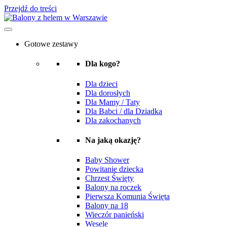
Przejdź do treści
Gotowe zestawy
Dla kogo?
Dla dzieci
Dla dorosłych
Dla Mamy / Taty
Dla Babci / dla Dziadka
Dla zakochanych
Na jaką okazję?
Baby Shower
Powitanie dziecka
Chrzest Święty
Balony na roczek
Pierwsza Komunia Święta
Balony na 18
Wieczór panieński
Wesele