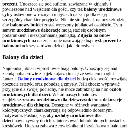
prezent
. Unoszące się pod sufitem, zawiązane w girlandy i
powieszone nad wejściem dla gości, czy też
balony urodzinowe
cyfry
ustawione w różnych miejscach na sali podkreślają
szczególny charakter przyjęcia. Nic nie stoi jednak na przeszkodzie,
aby
balonowy bukiet
został wręczony jubilatowi osobiście. Tym
samym
urodzinowe dekoracje
mogą stać się osobistym
podarunkiem i niezapomnianą pamiątką.
Zdjęcia balonów
urodzinowych
na naszej stronie nasuwają jedną myśl:
prezent z
balonami
ucieszy zarówno dzieci, jak i dorosłych.
Balony dla dzieci
Najmłodsi jubilaci wprost uwielbiają balony. Unoszący się nad
ziemią bohaterowie z bajek kojarzą im się ze światem magii i
fantazji.
Balony urodzinowe dla dzieci
budzą ciekawość, rozwijają
poczucie estetyki
oraz pobudzają zmysły. Jeśli chcesz wyprawić
przyjęcie dla swojej pociechy, nie może zabraknąć na nim
ozdób
urodzinowych dla dzieci
. Wśród naszych balonów
znajdziesz
zestaw urodzinowy dla dziewczynki
oraz
dekoracje
urodzinowe dla chłopca.
Dostępne w różnych wariantach
kolorystycznych charakteryzują się odpowiednio dobranymi
motywami. Postaraj się, aby
ozdoby urodzinowe dla
dzieci
nawiązywały do ich zainteresowań lub ulubionych postaci z
kreskówek. Huczna zabawa z rówieśnikami i szaleństwa z balonami